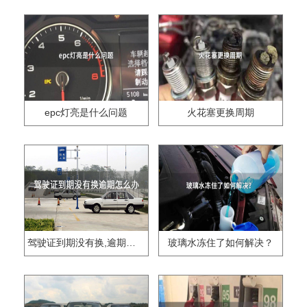
epc灯亮是什么问题
火花塞更换周期
驾驶证到期没有换,逾期怎么办??
玻璃水冻住了如何解决？