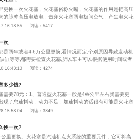
里更换一次火花塞，火花塞俗称火嘴，火花塞的作用是把高压
来的脉冲高压电放电，击穿火花塞两电极间空气，产生电火花
混合气体。凌派是一款4门5座三厢车，该车长宽高分别为4756
 16:18:55
阅读：5417
、1509mm，轴距为2730mm。这款车的进气形式为自然吸气，发
最大马力为109ps，最大扭矩为134nm，最大功率为80kw。
一次
是两年或者4-6万公里更换,看情况而定,个别原因导致发动机
,缺缸等等,都需要检查火花塞,所以车主可以根据使用时间或者
过程中出现问题去及时更换火花塞。自行解决火花塞的问题时要
 16:43:13
阅读：4274
花塞会有积炭，当某气缸的积炭严重时，该气缸就不能正常工
能正常运行，常开车的人会采用缸外吊火的方法，即在火花塞
塞多少钱?
至4毫米的间隙，以提高火花塞电极跳火的能量，使该气缸恢复
塞需要78元：1、普通型火花塞一般是4W公里左右就需要更
火方法，稍不注意就容易脱落。如果缸体上有滴落的汽油，非
出现了怠速抖动，动力不足，加速抖动的话很有可能是火花塞
因此，这种方法只是一种临时的应急方法，切不可长期使用。
致出现的这些故障现象；2、广汽本田凌派的火花塞是火花塞
 15:58:04
阅读：3849
火花塞的寿命密切相关，使用辛烷值过低的燃油会导致非受控
用是把高压导线（火嘴线）送来的脉冲高压电放电，击穿火花
损。不要使用含甲醇的燃油。甲醇会腐蚀燃油系统中的金属零
产生电火花以此引燃气缸内的混合气体；3、高性能发动机的
料和橡胶件。因使用含甲醇的燃油造成的损坏不属于保修范
久换一次?
稳定的火花、混合均匀的混合气、高压缩比。它的电极材料由
铁含量超标可能会造成三元催化转换器堵塞，火花塞失火等问
万公里更换。火花塞是汽油机点火系统的重要元件，它可将高
在出现的有铱金属火花塞铂金火花塞，白金、铱金火花塞的售