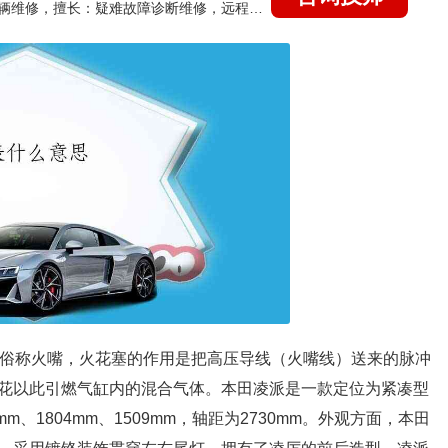
国家认证的汽车维修技师，15年德美日等各系车辆维修，擅长：疑难故障诊断维修，远程维修技术指导
塞俗称火嘴，火花塞的作用是把高压导线（火嘴线）送来的脉冲
花以此引燃气缸内的混合气体。本田凌派是一款定位为紧凑型
、1804mm、1509mm，轴距为2730mm。外观方面，本田