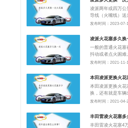
是cvt无级变速箱。
凌派两年或四万公
导线（火嘴线）送
以此引燃气缸内的
发布时间：2023-07-17
mm、1804mm
动机为1.5LL4，
凌派火花塞多久换
一般的普通火花塞都
抖动或者点火困难
公里数,还有使用
发布时间：2021-11-10
注意，由于汽车火
作，为了使该气缸
本田凌派更换火花
与高压线之间留3
本田凌派更换火花
工作，但一般的吊
换，还有就是车辆
常容易引发火灾，
的极点间隙过大导
发布时间：2021-04-28
注意燃油油品也与
俗称火嘴，它的作
的燃烧和发动机受
塞两电极间空气，
部件，还会损坏塑
丰田雷凌火花塞多
基本条件：高能量
围。若燃油中锰，
丰田雷凌火花塞4
镍锰合金制成，现