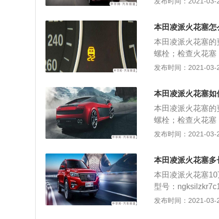
发布时间：2021-03-26
扳手，拧紧火花塞
头，拆卸点火线圈
扭力扳手拧紧。启
否击穿，检查电极
本田凌派火花塞怎
并逐个取出火花塞
本田凌派火花塞的
3、将点火线圈对
螺栓；检查火花塞
花塞间隙，并判断
磨损等）； 2、
发布时间：2021-03-25
专用套筒，旋入火
清洁布遮盖住气缸
开引擎盖，安装三
花塞，安装到位，
整理工位。
本田凌派火花塞如
塞； 4、检查新
本田凌派火花塞的
孔使用数字式扭力
螺栓；检查火花塞
套； 5、使用数
磨损等）； 2、
发布时间：2021-03-25
清洁布遮盖住气缸
花塞，安装到位，
本田凌派火花塞多
塞； 4、检查新
本田凌派火花塞1
孔使用数字式扭力
型号：ngksilz
套； 5、使用数
机选择火花塞的材
发布时间：2021-03-25
插头，拆卸点火线