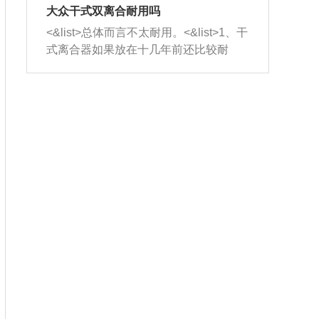
室，最后形成废气排出，就可以让三元
无法制作，需要将车辆送到修理厂或4s
造成烧机油。<&list>3、机油粘度。使用
大众干式双离合耐用吗
催化器得到清洗，排气管堵塞的情况就
店；<&list>2.车辆半轴套管防尘罩破
机油粘度过小的话，同样会有烧机油现
<&list>总体而言不太耐用。<&list>1、干
能够得到解决。
裂，破裂后会出现漏油现象，使半轴磨
象，机油粘度过小具有很好的流动性，
式离合器如果放在十几年前还比较耐
损严重，磨损的半轴容易损坏，产生异
容易窜入到气缸内，参与燃烧。<&list>
用，但是由于现在的汽车发动机动力输
响；<&list>3.稳定器的转向胶套和球头
4、机油量。机油量过多，机油压力过
出越来越高，使得干式离合器散热不足
老化，一般是使用时间过长造成的。解
大，会将部分机油压入气缸内，也会出
的缺陷也逐渐暴露出来。<&list>2、由于
决方法是更换新的质量好的转向橡胶套
现烧机油。<&list>5、机油滤清器堵塞：
干式双离合的工作环境暴露在空气中，
和球头。
会导致进气不畅，使进气压力下降，形
而离合器的散热也是通离合器罩上面的
成负压，使机油在负压的情况下吸入燃
几个小孔来进行散热。但是在行驶过程
烧室引起烧机油。<&list>6、正时齿轮或
中变速箱需要换挡，就不得不使得离合
链条磨损：正时齿轮或链条的磨损会引
器频繁工作。<&list>3、长时间的低速行
起气阀和曲轴的正时不同步。由于轮齿
驶以及过于频繁的启停，导致离合器的
或链条磨损产生的过量侧隙，使得发动
温度不断升高，而低速行驶时空气流动
机的调节无法实现：前一圈的正时和下
效率不高，无法将离合器中的热量有效
一圈可能就不一样。当气阀和活塞的运
的带走，导致离合器内部的温度不断升
动不同步时，会造成过大的机油消耗。
高，加速离合器的磨损。
解决方法：更换正时齿轮或链条。<&list
>7、内垫圈、进风口破裂：新的发动机
设计中，经常采用各种由金属和其他材