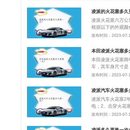
凌派的火花塞多久
凌派火花塞六万公
根据以下的外观颜
极呈灰白色、灰黄
发布时间：2023-07-17
间隙在0.8-0.
本身并没有损坏，
本田凌派火花塞多
端出现起疤、黑色
本田凌派火花塞两
障后，更换新的火
车，其车身尺寸是：长
冷热型选错或混合
箱容积为40l。凌
发布时间：2023-07-17
6000转，最大扭
麦弗逊式独立悬挂
凌派汽车火花塞多
凌派汽车火花塞2
电；2、击穿火花
款凌派为例，其车身长
发布时间：2023-07-17
0mm，油箱容积为4
动机，最大马力是1
凌派多久更换一次