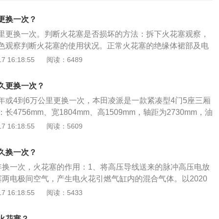
更换一次？
里更换一次。判断火花塞是否损坏的方法：拆下火花塞观察，
色观察判断火花塞的使用状况。正常火花塞的绝缘体裙部及电
色或浅棕色。工作正常的火花塞其绝缘体裙部为赤褐色，电极
 16:18:55
阅读：6489
9mm之间，电极无烧损迹象。如果火花塞有油污或沉积物，火花塞
清除油污和沉积物后可以继续使用。如果火花塞损坏严重，顶
久更换一次？
纹路、破裂、电极熔化等现象，则应找出损坏的原因，排除故
年或4到6万公里更换一次，本田凌派是一款紧凑型4门5座三厢
花塞，此外，如果火花塞呈现的是烟熏过的黑色，表明火花塞
4756mm、宽1804mm、高1509mm，轴距为2730mm，油
气浓，机油上窜。
派搭载了1.5L发动机和ecvt无级变速箱，最大功率转速是每分钟
 16:18:55
阅读：5609
矩转速是每分钟5000转，其驱动方式是前置前驱，前悬挂使用了
，后悬挂使用了扭力梁式非独立悬挂。
久换一次？
年换一次，火花塞的作用：1、将高压导线送来的脉冲高压电放
塞两电极间空气，产生电火花引燃气缸内的混合气体。以2020
宽高分别是：4756mm、1804mm、1509mm，轴距为273
 16:18:55
阅读：5433
0l，整备质量为1378kg。2020款凌派搭载了1.5l自然吸气发
09ps，最大功率是113kw，最大扭矩是173nm，与其匹配的
火花塞？