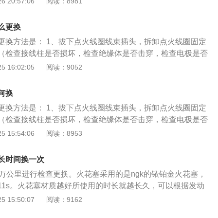
 20:57:06
阅读：8981
，关闭点火开关，打开引擎盖，安装三件套； 5、使用数字式
固定螺栓；检查火花塞（检查接线柱是否损坏，检查绝缘体是
动车辆，消除故障，整理工位。
是否磨损等）； 2、选择合适工具，组装工具，拆卸火花塞，
么更换
；用清洁布遮盖住气缸上火花塞孔，避免物体进入缸体内部；
更换方法是： 1、拔下点火线圈线束插头，拆卸点火线圈固定
正火花塞，安装到位，使用工具旋入螺栓；清洁量具，测量火
（检查接线柱是否损坏，检查绝缘体是否击穿，检查电极是否
火花塞； 4、检查新火花塞外观是否存在问题，将火花塞装入
选择合适工具，组装工具，拆卸火花塞，并逐个取出火花塞；用
 16:02:05
阅读：9052
花塞孔使用数字式扭力扳手，拧紧火花塞，关闭点火开关，打
上火花塞孔，避免物体进入缸体内部； 3、将点火线圈对正火
件套； 5、使用数字式扭力扳手拧紧。启动车辆，消除故障，
使用工具旋入螺栓；清洁量具，测量火花塞间隙，并判断火花
何换
火花塞外观是否存在问题，将火花塞装入专用套筒，旋入火花塞
更换方法是： 1、拔下点火线圈线束插头，拆卸点火线圈固定
扳手，拧紧火花塞，关闭点火开关，打开引擎盖，安装三件
（检查接线柱是否损坏，检查绝缘体是否击穿，检查电极是否
字式扭力扳手拧紧。启动车辆，消除故障，整理工位。
选择合适工具，组装工具，拆卸火花塞，并逐个取出火花塞；用
 15:54:06
阅读：8953
上火花塞孔，避免物体进入缸体内部； 3、将点火线圈对正火
使用工具旋入螺栓；清洁量具，测量火花塞间隙，并判断火花
长时间换一次
火花塞外观是否存在问题，将火花塞装入专用套筒，旋入火花塞
0万公里进行检查更换。火花塞采用的是ngk的铱铂金火花塞，
扳手，拧紧火花塞，关闭点火开关，打开引擎盖，安装三件
kr7c11s。火花塞材质越好所使用的时长就越长久，可以根据发动
字式扭力扳手拧紧。启动车辆，消除故障，整理工位。
质以及型号。 火花塞的更换步骤如下： 1、拔下点火线圈线束
 15:50:07
阅读：9162
圈固定螺栓；检查火花塞（检查接线柱是否损坏，检查绝缘体