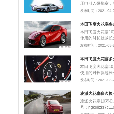
题，请使用满足国
压电引入燃烧室，
价比较昂贵，毕竟
性，从而影响排气
气。火花塞的更换
发布时间：2021-04-26
栓；检查火花塞（
损等）；2、选择
本田飞度火花塞多
洁布遮盖住气缸上
本田飞度火花塞1
塞，安装到位，使
使用的时长就越长
塞；4、检查新火
换步骤如下： 1
发布时间：2021-03-29
孔使用数字式扭力
（检查接线柱是否
安装三件套；5、
择合适工具，组装
位。
本田飞度火花塞多
上火花塞孔，避免
本田飞度火花塞1
使用工具旋入螺栓
使用的时长就越长
花塞外观是否存在
换步骤如下： 1
发布时间：2021-03-29
扳手，拧紧火花塞
（检查接线柱是否
扭力扳手拧紧。启
择合适工具，组装
凌派火花塞多久换
上火花塞孔，避免
凌派火花塞10万
使用工具旋入螺栓
号：ngksilzk
花塞外观是否存在
选择火花塞的材质