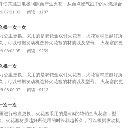
家标准要求的汽油。使用劣质燃油会影响车辆排气管的抗腐蚀
并使其跳过电极间隙而产生火花，从而点燃气缸中的可燃混合
是稀有金属嘛。
管使用寿命。
步骤如下：1、拔下点火线圈线束插头，拆卸点火线圈固定螺
 07:21:02
阅读：1787
检查接线柱是否损坏，检查绝缘体是否击穿，检查电极是否磨
合适工具，组装工具，拆卸火花塞，并逐个取出火花塞；用清
久换一次一次
火花塞孔，避免物体进入缸体内部；3、将点火线圈对正火花
0万公里更换。采用的是双铱金双针火花塞。火花塞材质越好所
用工具旋入螺栓；清洁量具，测量火花塞间隙，并判断火花
久，可以根据发动机选择火花塞的材质以及型号。 火花塞的更
花塞外观是否存在问题，将火花塞装入专用套筒，旋入火花塞
、拔下点火线圈线束插头，拆卸点火线圈固定螺栓；检查火花塞
 08:03:05
阅读：9259
扳手，调至25nm，拧紧火花塞，关闭点火开关，打开引擎盖，
损坏，检查绝缘体是否击穿，检查电极是否磨损等）； 2、选
使用数字式扭力扳手拧紧至8nm。启动车辆，消除故障，整理工
工具，拆卸火花塞，并逐个取出火花塞；用清洁布遮盖住气缸
久换一次
物体进入缸体内部； 3、将点火线圈对正火花塞，安装到位，
0万公里更换。采用的是双铱金双针火花塞。火花塞材质越好所
；清洁量具，测量火花塞间隙，并判断火花塞； 4、检查新火
久，可以根据发动机选择火花塞的材质以及型号。 火花塞的更
问题，将火花塞装入专用套筒，旋入火花塞孔使用数字式扭力
、拔下点火线圈线束插头，拆卸点火线圈固定螺栓；检查火花塞
 08:00:07
阅读：9112
，关闭点火开关，打开引擎盖，安装三件套； 5、使用数字式
损坏，检查绝缘体是否击穿，检查电极是否磨损等）； 2、选
动车辆，消除故障，整理工位。
工具，拆卸火花塞，并逐个取出火花塞；用清洁布遮盖住气缸
一次一次
物体进入缸体内部； 3、将点火线圈对正火花塞，安装到位，
公里进行检查更换。火花塞采用的是ngk的铱铂金火花塞，型
；清洁量具，测量火花塞间隙，并判断火花塞； 4、检查新火
r7c11s。火花塞材质越好所使用的时长就越长久，可以根据发动机
问题，将火花塞装入专用套筒，旋入火花塞孔使用数字式扭力
以及型号。 火花塞的更换步骤如下： 1、拔下点火线圈线束插