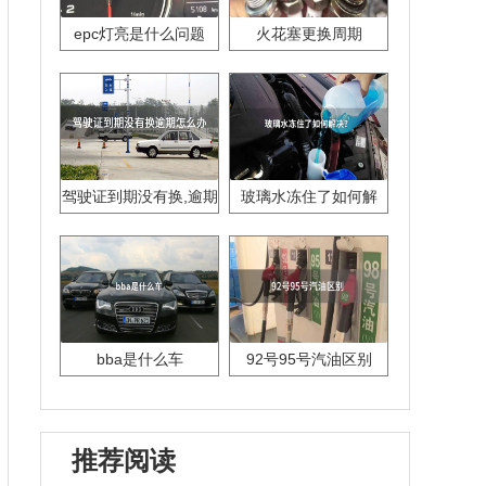
epc灯亮是什么问题
火花塞更换周期
驾驶证到期没有换,逾期
玻璃水冻住了如何解
怎么办??
决？
bba是什么车
92号95号汽油区别
推荐阅读