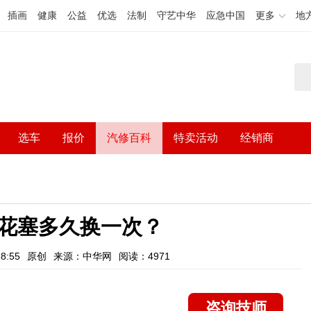
插画
健康
公益
优选
法制
守艺中华
应急中国
更多
地
选车
报价
汽修百科
特卖活动
经销商
花塞多久换一次？
8:55
原创
来源：中华网
阅读：4971
咨询技师