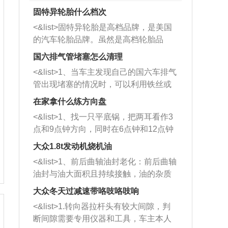
固特异轮胎什么档次
<&list>固特异轮胎是高档品牌，是美国
的汽车轮胎品牌。虽然是高档轮胎品
牌，但是中高低端的轮胎都有生产，这
国六排气管堵塞怎么清理
也是为了更好的开拓市场。
<&list>1、当车主发现自己的国六车排气
管出现堵塞的情况时，可以利用铁丝或
者是细棍，直接将杂物给取出来，如果
在家拿什么练方向盘
堵塞情况比较严重，也可以采取应急措
<&list>1、找一只平底锅，把两耳看作3
施。 <&list>2、直接利用木棍将所有的
点和9点钟方向，同时在6点钟和12点钟
杂物推到排气管里面的位置处，然后将
方向做一个标记。 <&list>2、双手握住
三元催化器拆解开，就可以将堵塞的东
大众1.8t发动机烧机油
平底锅两耳，然后往左打半圈、一圈、
西取出来。但如果是因为积碳过多引起
<&list>1、前后曲轴油封老化：前后曲轴
一圈半的练习，往右同样也要打相同的
的堵塞，就需要将三元催化器泡在草酸
油封与油大面积且持续接触，油的杂质
圈数。 <&list>3、最后强调要反复练
中进行清洗。 <&list>3、也可以利用清
和发动机内持续温度变化使其密封效果
习，这样就可以形成肌肉记忆，在真实
大众冬天过减速带咯吱咯吱响
洗剂对堵塞的情况得到解决，将清洗剂
逐渐减弱，导致渗油或漏油。<&list>2、
驾驶车辆时，不需要记忆也能打好方
放在燃油箱中，与燃油混合后，车辆启
<&list>1.转向器拉杆头有较大间隙，判
活塞间隙过大：积碳会使活塞环与缸体
向。
动时，就可以和汽油一起进入到燃烧
断间隙需要专用仪器和工具，车主本人
的间隙扩大，导致机油流入燃烧室中，