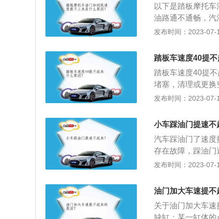
以下是踏板摩托车
着，马上检查机油
油路通不通畅，汽
和火花塞，这个几
强烈，如果不强烈
发布时间：2023-07-17
车怠速时会偏高，
异物卡阻等。节气
踏板车速度40提
踏板车速度40提
堵塞，清理或更换
膜、油针、电控风
发布时间：2023-07-17
高压电断火，传动
的介绍：1、活塞
小车踩油门提速不
方法发：更换缸垫
汽车踩油门了速度
松：解决方法：加
存在故障，踩油门
巧问题后一定要及
发布时间：2023-07-17
度上不去的现象一
题。特别是二手车
油门加大车速提不
力驾驶、大力踩油
关于油门加大车速
产生致命影响，出
缺缸：某一缸体的