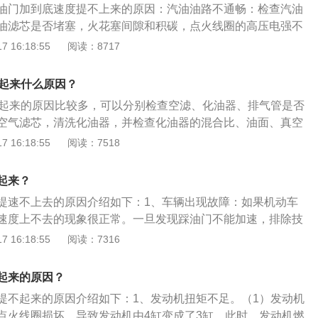
油门加到底速度提不上来的原因：汽油油路不通畅：检查汽油
分量，按道理应该1、2转就能点着。8、以上不行就换点火器
油滤芯是否堵塞，火花塞间隙和积碳，点火线圈的高压电强不
率很低。
，就是汽油油路不通畅导致。油门有异物卡阻：汽车打火后冷
 16:18:55
阅读：8717
热车后就没问题，如果过高，首先检查油门是否有问题，比如
门过脏：也可能是节气门过脏的原因，应进行清洗。
不起来什么原因？
不起来的原因比较多，可以分别检查空滤、化油器、排气管是否
空气滤芯，清洗化油器，并检查化油器的混合比、油面、真空
门等是否有问题，负压油箱开关是否不良，火花塞是否损坏或
 16:18:55
阅读：7518
皮带和皮带轮等是否有打滑情况等，以下是部分原因解决方法
环老化磨损：解决方法：更换活塞环。2、缸垫破损漏气：解决
起来？
。3、点火时间不对：解决方法：在正确时间点火。4、皮带
提速不上去的原因介绍如下：1、车辆出现故障：如果机动车
紧皮带。
速度上不去的现象很正常。一旦发现踩油门不能加速，排除技
时到修理厂请修车师傅帮忙查看，有问题及时解决。踩油门速
 16:18:55
阅读：7316
般不会出现在新车上，部分老车和二手车上会出现这样的问
，在买的时候一定要谨慎。2、踩油门技巧问题：部分司机暴
起来的原因？
门的错误驾驶习惯。长期错误的踩油门方式会对车辆加速系统
提不起来的原因介绍如下：1、发动机扭矩不足。（1）发动机
现踩油门速度上不去的现象也很正常。
点火线圈损坏，导致发动机由4缸变成了3缸，此时，发动机燃