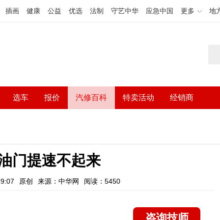
插画
健康
公益
优选
法制
守艺中华
应急中国
更多
地
选车
报价
汽修百科
特卖活动
经销商
油门提速不起来
9:07
原创
来源：中华网
阅读：5450
咨询技师