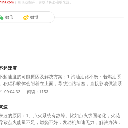
china.com
）编辑或翻译，转载请务必注明来源。
微信
微博
不起速度
不起速度的可能原因及解决方案；1.汽油油路不畅：若燃油系
，积碳和胶体会附着在上面，导致油路堵塞，直接影响供油系
决办法：检查汽油油路是否通畅，汽油滤芯是否堵塞，火花塞
 09:04:32
阅读：1153
线圈高压是否不强。如果不是，则是汽油油路不畅造成的。直
洁剂是最简单的方法。2.节气门被异物堵塞：车子启动后，冷
来速
，热的时候就好了。但如果过高也许是异物堵塞的原因。解决
来速的原因：1、点火系统有故障。比如点火线圈老化，火花
是不是油门有问题，比如异物堵塞。如果真的是问题，建议不
导致点火能量不足，燃烧不好，发动机加速无力；解决办法：
拖到修理厂找专业师傅修理。3.节流阀太脏：节流阀太脏，污