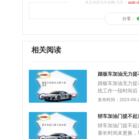
本文内容为中华网·汽车（
auto.
分享：
相关阅读
踏板车加油无力提
踏板车加油无力提
统工作一段时间后
统的正常运行。解
发布时间：2023-09-21
间隙和积碳，点火
接给油箱加燃油清
轿车加油门提不起
的时候怠速会偏高
轿车加油门提不起
办法：先检查一下
塞长时间未更换，
要再启动，找拖车