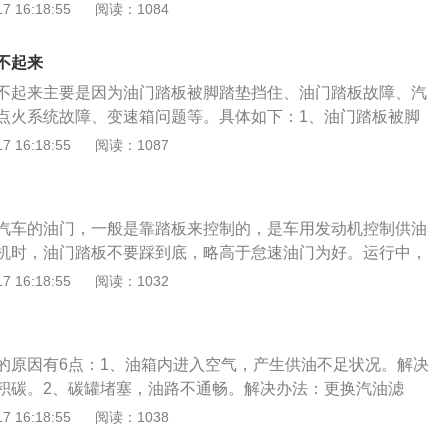
议去维修厂或者4S店检查并检修；2、燃油系统故障导致压力
 16:18:55
阅读：1084
变大，空气流量也会变小，会导致进气不足，从而熄火。解决
，从而会导致发动机加速无力；解决办法：建议车主去4S店或
气门总成，然后用专用清洗剂彻底清洗后再回收。这种方法比
统并检修，个人车主无法解决此问题或容易使汽车产生新的问
清洗的比较彻底，效果也比较理想。4.发动机压缩比的降低也
不起来
损失；3、发动机积碳过多。导致燃油雾化不好，同样会使得
：压缩比降低，火花塞点燃混合气时，需要很长时间才能完成
不起来主要是因为油门踏板被脚踏垫挡住、油门踏板故障、汽
气超标，发动机加速无力；解决办法：及时清理发动机周围的
输出大功率。解决办法：可以换一个稍微厚一点的气缸垫或者
点火系统故障、变速箱问题等。具体如下：1、油门踏板被脚
进行清理与清洗；4、发动机系统有故障。导致发动机进入紧
踏垫的摆放位置不合适，或者脚踏垫型号与车辆不匹配，就会
 16:18:55
阅读：1087
使发动机功率输出受限，导致加速无力，比如说发动机传感器
住而加不上油的情况。这种情况只需要重新摆放脚踏垫即可。
器、空气流量、计曲轴位置传感器、爆震传感器等等，这些传
：如果油门踏板的拉线出现故障，或者节气门的传感器出现故
致发动机进入紧急运行状态，从而使得发动机加速无力；解决
正常工作。这种情况要到维修厂或者4s店找专业人士进行详细
题，建议交给专业的人员进行处理；5、三元催化或涡轮增压
汽车的油门，一般是靠踏板来控制的，是车用发动机控制供油
路系统堵塞：可能由于油路积碳造成，如果汽车油路系统堵
没劲提速提不速度；解决办法：当出现这种情况后，我们要去
机时，油门踏板不要踩到底，略高于怠速油门为好。运行中，
常运输，发动机的供油系统不畅，发动机的工作效率就上不
断相关故障码，根据故障码来排除故障；6、离合器出现打滑
实际需要增大或者减小油门。选择的挡位要适当，使发动机大
 16:18:55
阅读：1032
然就不走了。这种情况要对汽车的油路系统进行检查和清理。
合器出现打滑，主要表现的症状就是在给机动车加速的过程
等转速和较大节气门，以节省燃料。换挡时加空油、踩离合器
：如果汽车火花塞损坏，气缸的燃油就不能正常燃烧从而导致
地响应发动机转速的升高，发动机的动力不能完全传至驱动
合要协调。汽车上坡时不得踏死油门踏板，用低速挡时，油门
时要更换新的火花塞。5、变速箱问题：在驾驶的过程中，如
程中出现沉闷的感觉；一般离合器出现打滑的主要原因，是因
宜。汽车冲坡时，也不得将油门踏板踏到底。汽车行驶中若油
机转速升高，但是车速不提高，加速无力，那基本就是变速箱
态行驶或者是踩离合滑行；解决办法：需要去维修厂或者4S店
的原因有6点：1、油箱内进入空气，产生供油不足状况。解决
三而发动机仍不能相应增加转速时，应换入低一级挡位，再踩
跑得公里数超过6万公里，建议先更换一下变速箱油。如果是
；7、频繁的挂挡或者是脱档不到位等情况所引起的；解决办
积碳。2、碳罐堵塞，油路不通畅。解决办法：更换汽油滤
速。汽车停驶、熄火前，应先松油门踏板，不得猛轰空油门。
障，手动变速箱基本是离合器片打滑，需要更换离合器片；如
挡，要控制好离合，加油门才能提速成功；8、油品质量较
杆或低杆螺丝磨损。解决办法：更换汽油泵。4、发动机积碳严
 16:18:55
阅读：1038
本是钢链的问题，就要换cvt变速箱总成了。
量较差，会影响到汽油滤芯和油路，可能会导致供油不畅，从
通碳罐和供油管。5、离合器打滑：解决办法：更换离合器