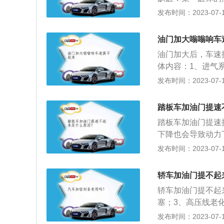
油效率非常低，发
发布时间：2023-07-17
燃油泵损坏，导致
题：为了提升发动
油门加大嗡嗡响车
如果CVVD液压
油门加大后，车速
动机输出扭矩较差
体内容：1、进气
发动机输出的动力
用达标，清洗节气
发布时间：2023-07-17
器摩擦片磨损过于
清洗等。3、发动
和输出端非常容易
动机冷起动发抖震
车辆无法加速的情
踏板车加油门提速
起，这样的状况下
踏板车加油门提速
下降也会导致动力
点火爆发后气体作
发布时间：2023-07-17
程中还会产生非常
在低速行驶的过程
轿车加油门提不起
滤堵塞会导致化油
轿车加油门提不起
现动力下降。发动
塞；3、高压线老
确会导致发动机在
1、检查汽油压力
发布时间：2023-07-17
间使用发动机，内