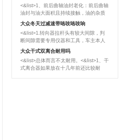
平底锅两耳，然后往左打半圈、一圈、
西取出来。但如果是因为积碳过多引起
<&list>1、前后曲轴油封老化：前后曲轴
一圈半的练习，往右同样也要打相同的
的堵塞，就需要将三元催化器泡在草酸
油封与油大面积且持续接触，油的杂质
圈数。 <&list>3、最后强调要反复练
中进行清洗。 <&list>3、也可以利用清
和发动机内持续温度变化使其密封效果
习，这样就可以形成肌肉记忆，在真实
大众冬天过减速带咯吱咯吱响
洗剂对堵塞的情况得到解决，将清洗剂
逐渐减弱，导致渗油或漏油。<&list>2、
驾驶车辆时，不需要记忆也能打好方
放在燃油箱中，与燃油混合后，车辆启
<&list>1.转向器拉杆头有较大间隙，判
活塞间隙过大：积碳会使活塞环与缸体
向。
动时，就可以和汽油一起进入到燃烧
断间隙需要专用仪器和工具，车主本人
的间隙扩大，导致机油流入燃烧室中，
室，最后形成废气排出，就可以让三元
无法制作，需要将车辆送到修理厂或4s
造成烧机油。<&list>3、机油粘度。使用
大众干式双离合耐用吗
催化器得到清洗，排气管堵塞的情况就
店；<&list>2.车辆半轴套管防尘罩破
机油粘度过小的话，同样会有烧机油现
<&list>总体而言不太耐用。<&list>1、干
能够得到解决。
裂，破裂后会出现漏油现象，使半轴磨
象，机油粘度过小具有很好的流动性，
式离合器如果放在十几年前还比较耐
损严重，磨损的半轴容易损坏，产生异
容易窜入到气缸内，参与燃烧。<&list>
用，但是由于现在的汽车发动机动力输
响；<&list>3.稳定器的转向胶套和球头
4、机油量。机油量过多，机油压力过
出越来越高，使得干式离合器散热不足
老化，一般是使用时间过长造成的。解
大，会将部分机油压入气缸内，也会出
的缺陷也逐渐暴露出来。<&list>2、由于
决方法是更换新的质量好的转向橡胶套
现烧机油。<&list>5、机油滤清器堵塞：
干式双离合的工作环境暴露在空气中，
和球头。
会导致进气不畅，使进气压力下降，形
而离合器的散热也是通离合器罩上面的
成负压，使机油在负压的情况下吸入燃
几个小孔来进行散热。但是在行驶过程
烧室引起烧机油。<&list>6、正时齿轮或
中变速箱需要换挡，就不得不使得离合
链条磨损：正时齿轮或链条的磨损会引
器频繁工作。<&list>3、长时间的低速行
起气阀和曲轴的正时不同步。由于轮齿
驶以及过于频繁的启停，导致离合器的