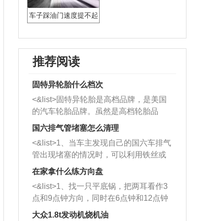
车子踩油门速度提不起
来
推荐阅读
固特异轮胎什么档次
<&list>固特异轮胎是高档品牌，是美国
的汽车轮胎品牌。虽然是高档轮胎品
牌，但是中高低端的轮胎都有生产，这
国六排气管堵塞怎么清理
也是为了更好的开拓市场。
<&list>1、当车主发现自己的国六车排气
管出现堵塞的情况时，可以利用铁丝或
者是细棍，直接将杂物给取出来，如果
在家拿什么练方向盘
堵塞情况比较严重，也可以采取应急措
<&list>1、找一只平底锅，把两耳看作3
施。 <&list>2、直接利用木棍将所有的
点和9点钟方向，同时在6点钟和12点钟
杂物推到排气管里面的位置处，然后将
方向做一个标记。 <&list>2、双手握住
三元催化器拆解开，就可以将堵塞的东
大众1.8t发动机烧机油