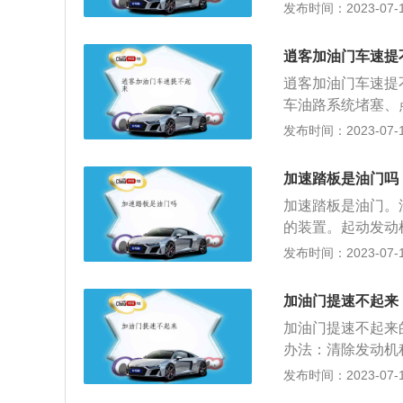
涉及问题众多，建
发布时间：2023-07-17
垢造成节气门开度
过低。喷油量不足
办法：拆下整个节
修理厂检查燃油系
较麻烦，但是可以
逍客加油门车速提
题，造成不必要的
会导致功率的降低
逍客加油门车速提
火气燃烧不好，尾
燃烧工作，且无法
车油路系统堵塞、
积碳，定期对车辆
凹顶活塞。
踏垫挡住：如果脚
发布时间：2023-07-17
急运行状态，从而
出现油门踏板被挡
故障，例如氧传感
2、油门踏板故障
感器信号故障会导
加速踏板是油门吗
障，都不能使油门
办法：属于专业问
加速踏板是油门。
查看。3、汽车油
器损坏。导致汽车
的装置。起动发动
塞，燃油就不能正
维修机构用电脑诊
应根据道路情况和
发布时间：2023-07-17
去，所以踩油门自
所导致的。因为离
部分时间运行在中
4、点火系统故障
中，车速不能更好
与踩油门踏板的配
汽车加速无力，此
加油门提速不起来
轮，才导致行驶过
一般应踏下一半为
果看着仪表盘发动
为长时间半离合状
加油门提速不起来
门踏板踏下四分之
出问题了。如果是
检查并检修离合器
办法：清除发动机
下油门踏板进行加
变速箱出现机械故
法：车主要正确挂
芯。3、汽油泵顶
发布时间：2023-07-17
果是自动档车型基
差。使用的油品质
重。解决办法：疏