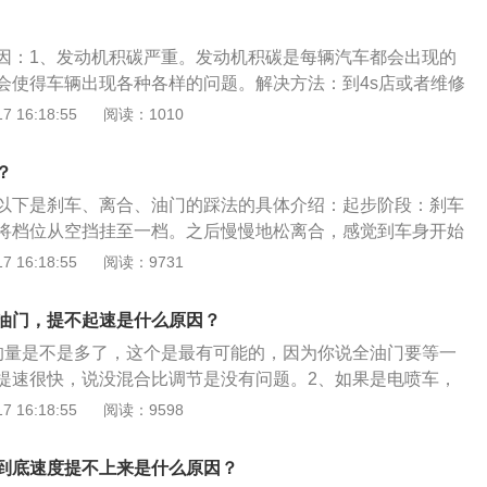
解决办法：选择正规且有保障的机油，定期添加机油；9、节
碳：解决办法：清洗节气门。油门的作用：通过控制其踩踏
聚在节气门会影响到进气量，进而导致发动机动力不足，车子
节气门开度，控制进气量，电脑控制油量，从而控制发动机的
因：1、发动机积碳严重。发动机积碳是每辆汽车都会出现的
决办法：及时清洗节气门，避免此类问题再次出现；10、汽车
会使得车辆出现各种各样的问题。解决方法：到4s店或者维修
负重太多。如果是这种情况，就属于正常现象。因为见不到实
发动机上的积碳进行清洗即可。2、燃油系统出现问题导致油
 16:18:55
阅读：1010
一个准确的判断；解决办法：建议去4S店或是专业的汽修店做
嘴较脏，致使喷油量较少都会出现车辆加速无力的现象。解决
查找出问题，然后对症修复。
上的杂质就可以解决问题了。3、点火系统出现问题。火花塞
？
变大、积碳严重，就会使得点火能量下降，从而燃烧不彻底，
以下是刹车、离合、油门的踩法的具体介绍：起步阶段：刹车
动力降低，加速无力。解决方法：火花塞是易损品，要定期进
将档位从空挡挂至一档。之后慢慢地松离合，感觉到车身开始
涡轮增压器或者三元催化器出现故障，也会使得车辆踩油门的
车放开。如果车速太慢，可以踩下油门让车加速，同时可以匀
 16:18:55
阅读：9731
决方法：需要到4s店或者维修店使用诊断仪来读取故障码。在
步完成。加速阶段：当车辆速度提上去之后，就要适当地进行
尽量不要贪小便宜，去小型的加油站加油。不合格的燃油对于
该松开刹车，匀速踩下离合，换挡完成后便可匀速松开离合。
的，很容易使得发动机严重积碳，最好就到正规的、大型的加
油门，提不起速是什么原因？
不用再踩油门，否则会导致增加油耗。停车阶段：在即将停车
然价格稍微有点贵，但是能够很好保护车辆。
的量是不是多了，这个是最有可能的，因为你说全油门要等一
离合踏板同时踩下。等车缓缓停下之后，应该将档位挂至空挡
提速很快，说没混合比调节是没有问题。2、如果是电喷车，
和刹车踏板。
门就可以。3、轮胎胎压也要检查一下。4、如果是线油门车
 16:18:55
阅读：9598
线是否生锈。5、如果是电子节气门的，有可能节气门卡，清
锈油就很好效果了。6、买一瓶汽油添加剂，按照分量加入去
到底速度提不上来是什么原因？
7、如果你电车要加油门，或者怠速油门要转7、8圈才能点