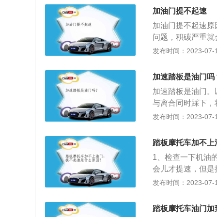
而导致加速无力；
片。6、节气门积
加油门提不起速
气门积碳。积碳积
量，来控制发动机
加油门提不起速原
加油提不起速；解
转速。
问题，积碳严重就
的排量小，车上的
店让专业的人员对
发布时间：2023-07-17
车，所以无法做出
压较低或者是喷油
一个系统的检查，
方法：清洗喷油嘴
加速踏板是油门吗
如果出现电极间隙
加速踏板是油门。
燃油消耗量增加，
与离合同时踩下，
行更换。4、废气
轻微抖动后，将刹
发布时间：2023-07-17
时候加速无力。解
速将离合松完，起
添加燃油的时候，
升档操作。此时应
车辆的损耗是很大
踏板摩托车加不上
在踩下离合之后就
油站进行加油，虽
1、检查一下机油
时，应该将刹车与
会儿才提速，但是
后再慢慢放开离合
那就清洁一下节气
发布时间：2023-07-17
的，要检查一下油
洁后要加油，用防
踏板摩托车油门加
清洁一次喷油孔。