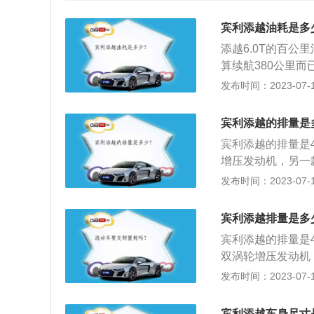
宾利添越油耗是多
添越6.0T的百公
算续航380公里
的两倍以上。宾利
发布时间：2023-07-17
意，目前磨合期综
受，通勤用可以考虑
宾利添越的排量是
这个油耗很满意了
宾利添越的排量是4
63AMG的还大5
增压发动机，另一款
油箱蛮大，不用频
马力是549匹，最
发布时间：2023-07-17
转速是每分钟1960
马力是608匹，最
宾利添越排量是多
大扭矩转速是每分钟
宾利添越的排量是4
双涡轮增压发动机
宾利添越的4.0升
发布时间：2023-07-17
动机的最大功率转速
这款发动机使用了
宾利添越车身尺寸