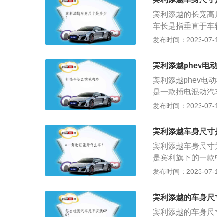
添越的6.0升双涡
宾利添越的长宽高尺
机的最大功率转速为
车长是指垂直于车
款发动机搭载了混
垂直间的距离；车
发布时间：2023-07-17
的是8at变速箱。
固定突出部位的平
离。宾利添越的发动
宾利添越phev电
6涡轮增压发动机
宾利添越phev电
发动机匹配的电机最
是一款插电混动汽车
换挡平顺性更好，
扭矩是450牛米，
发布时间：2023-07-17
发行的国家标准《G
uv，其车身尺寸是：
限制是为相邻车道
米，油箱容积为7
车宽度数据的意义
宾利添越车身尺寸
叉臂式独立悬架，
致超车过程中发生
宾利添越车身尺寸为5
外，国家规定车辆
是宾利旗下的一款中
机，一款是4.0升
发布时间：2023-07-17
宾利添越全系搭载
悬架使用了多连杆
宾利添越的车身尺
宾利添越的车身尺寸