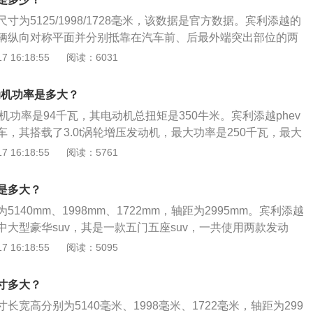
轮增压w12发动机有608马力和900牛米的最大扭矩，这款发动
寸为5125/1998/1728毫米，该数据是官方数据。宾利添越的
5000到6000转每分钟，最大扭矩转速为1350转每分钟。这
辆纵向对称平面并分别抵靠在汽车前、后最外端突出部位的两
合喷射技术，并且使用了铝合金缸盖缸体。与这款发动机匹配
宽是指平行于车辆纵向对称平面并分别抵靠车辆两侧最外刚性
 16:18:55
阅读：6031
面之间的距离；车高是指车辆最高点与车辆支承平面之间的距
机最大功率250kw，最大扭矩450Nm。宾利添越采用3.0升v
动机功率是多大？
，该发动机配备缸内直喷技术，采用铝合金缸盖和缸体。与该
动机功率是94千瓦，其电动机总扭矩是350牛米。宾利添越phev
大功率为94kw，最大扭矩为350Nm。该车采用8at变速箱，
，其搭载了3.0t涡轮增压发动机，最大功率是250千瓦，最大
可靠性和耐用性更好。国家关于汽车的尺寸有相关规定，根据
与其匹配的是8挡手自一体变速箱。宾利添越phev属于5门5座s
 16:18:55
阅读：5761
B1589-89》中提到，车辆的总宽不包括后视镜，汽车宽度的
长5125毫米、宽1998毫米、高1710毫米，轴距为2995毫
间超车提供充分的侧向净空间。也就是说，在国家标准中，汽
5升。宾利添越phev采用驱动方式是前置四驱，前悬架使用了双
在于在超车的时候能提供足够的空间，不会因为宽度太大而导
是多大？
后悬架使用了多连杆式独立悬架。
意外事故或者发生道路的标线比汽车的宽度要窄的情况，另
140mm、1998mm、1722mm，轴距为2995mm。宾利添越
的总宽不能超过2.5m，以符合相关公共道路的使用需求。
大型豪华suv，其是一款五门五座suv，一共使用两款发动
双涡轮增压v8发动机，另一款是6.0升w12双涡轮增压发动机。
 16:18:55
阅读：5095
全时四驱系统，并且使用托森中央差速器；在悬架方面，其前
独立悬架，后悬架也使用了多连杆独立悬架。
寸多大？
长宽高分别为5140毫米、1998毫米、1722毫米，轴距为299