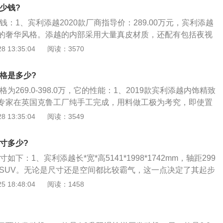
是更好的。宾利添越phev的前悬架使用了双叉臂独立悬架，后
子的操控性和舒适性也会提高。如果大家对宾利添越phev感兴
多少钱?
独立悬架。双叉臂独立悬架可以抑制车身的侧倾幅度，还可以
下这款车，这款车舒适性不错，配置也是非常高的。
价钱：1、宾利添越2020款厂商指导价：289.00万元，宾利添越
。多连杆独立悬架其实是基于双叉臂悬架改进而来的，这种悬
的奢华风格。添越的内部采用大量真皮材质，还配有包括夜视
的两个叉臂改成了单独的连杆。多连杆悬架可以提高车轮的贴
触控式发动机停启按键以及带导航功能的全液晶高清仪表盘
 13:35:04
阅读：3570
提高车轮的抓地力，抓地力提高了，车子的操控性也会提高。
面，宾利添越搭载的是一台6.0LW12双涡轮增压发动机，其最
车内空间也是比较大的，这款车的长宽高分别是5140毫米，199
/6000rpm（447kW），峰值扭矩为900牛·米\/1250-4500rp
米，轴距为2995毫米。如果大家对宾利添越phev感兴趣，可以去
价格是多少?
发动机匹配的是8速自动变速箱。官方称，该车0-100km\/h加
这款车的舒适性是非常好的，并且配置也是非常高的。
格为269.0-398.0万，它的性能：1、2019款宾利添越内饰精致
高时速可达到301km\/h。
专家在英国克鲁工厂纯手工完成，用料做工极为考究，即使置
。内饰整体风格成飞翼式设计，在功能区设计上，采用了传统
 13:35:04
阅读：3549
操作。真皮包裹的方向盘手感无与伦比，真正了解添越之后会
驶，面对着方向盘的这个位置才是最被重视的；2、启动键被
尺寸多少?
钮上，相比需要稍稍欠身去按的传统位置，这里更顺手些。随
如下：1、宾利添越长*宽*高5141*1998*1742mm，轴距299
就连这种超豪华座驾也配备了启停系统，以达到节省燃油的目
型SUV。无论是尺寸还是空间都比较霸气，这一点决定了其起步
8速变速箱表现堪称完美，强大的扭矩并没有给它带来压力，
和内饰水平来看，宾利添越维持了手工打造，因此无论是顶级
 18:48:04
阅读：1458
3、2019款宾利添越座席肩部钻石纹绗缝工艺，剪裁精巧，仿
打造成本都不会低；2、2019款宾利添越4.0TV8汽油欧规版
紧致方格设计，仅一瞥，精美绝伦的工艺就即令人仰慕不已。
是宾利向超豪华SUV市场迈出的第一步，对于首次打造超豪华SUV的
座席之上刺绣宾利徽章所洋溢的对称风格设计，庄重而别致。
这款车上展示它们对于超豪华SUV的理解，一定非常有看点；
中，电动调节、三组记忆、加热通风以及按摩等功能一应俱