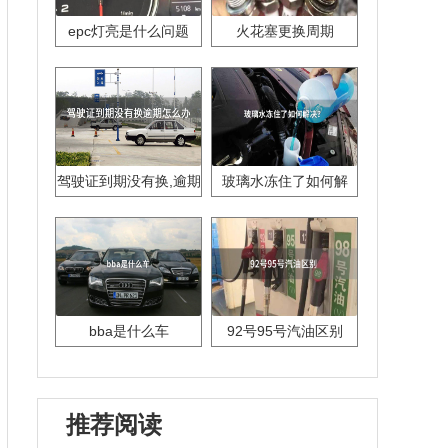
epc灯亮是什么问题
火花塞更换周期
驾驶证到期没有换,逾期
玻璃水冻住了如何解
怎么办??
决？
bba是什么车
92号95号汽油区别
推荐阅读