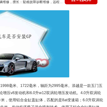
国家认证的汽车维修技师，15年德美日等各系车辆维修，擅长：疑难故障诊断维修，远程维修技术指导
998毫米、1722毫米，轴距为2995毫米。添越是一款五门五
增压v8发动机和6.0升w12双涡轮增压发动机。4.0升双涡轮
牛米，使用铝合金缸盖缸体，匹配的是8at变速箱；6.0升双涡轮