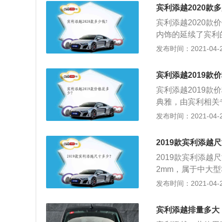
的可靠性耐用性也
抓地力提高了，车
宾利添越2020款
悬架使用了多连杆
趣，可以去试驾一
宾利添越2020款
抑制刹车点头现象
内饰的延续了宾利
架是将双叉臂悬架
系统、抬头显示、
发布时间：2021-04-28
地性能，这样可以
等；2、动力系统方
宾利添越phev的
大输出功率为608马力\
8毫米，1727毫
宾利添越2019款
m；3、传动系统与
试驾一下这款车，
宾利添越2019款价
速时间为4.1秒，最
典雅，由宾利相关
身车外亦显而易见
发布时间：2021-04-28
的布局，非常便于
发现，它更适合驾
2019款宾利添越
集成在驾驶模式旋
2019款宾利添越尺寸
着对环保的重视，
2mm，属于中大
的。来自采埃孚的
很高。从品牌价值
发布时间：2021-04-25
换挡如丝般顺滑；
材料的成本还是手工
效经典射击夹克的
Bentagya就
整体驾驶舱，基于
宾利添越排量多大
宾利来说，如何在
座椅填充物软硬适