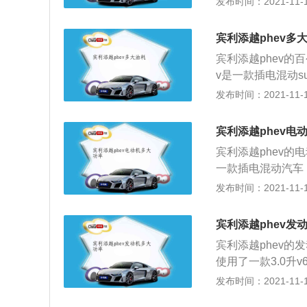
发布时间：2021-11-10
双涡轮增压发动机。
矩，这款发动机的最
宾利添越phev多
转每分钟。这款发
宾利添越phev的
箱。6.0升双涡轮
v是一款插电混动s
机的最大扭矩转速为
大功率为250kw
发布时间：2021-11-10
款发动机搭载了混
使用了铝合金缸盖
的是8at变速箱
为350牛米。这款
器。宾利添越的前
宾利添越phev电
速箱的可靠性耐用
架。前后都使用多
宾利添越phev的
架，后悬架使用了
的操控性和舒适性
一款插电混动汽车
备了托森中央差速
率为250kw，最
发布时间：2021-11-10
如果大家对宾利添
了铝合金缸盖缸体。
强的，并且燃油经
性是非常好的，这
动汽车与普通的油
宾利添越phev发
使用了双叉臂独立
源给电池充电的，
宾利添越phev的
高级的悬架，这种
使用了一款3.0
杆。双叉臂悬架可
了铝合金缸盖缸体
发布时间：2021-11-10
架是基于双叉臂悬
0牛米。这款车使用
独的连杆。多连杆