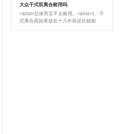
室，最后形成废气排出，就可以让三元
无法制作，需要将车辆送到修理厂或4s
造成烧机油。<&list>3、机油粘度。使用
大众干式双离合耐用吗
催化器得到清洗，排气管堵塞的情况就
店；<&list>2.车辆半轴套管防尘罩破
机油粘度过小的话，同样会有烧机油现
<&list>总体而言不太耐用。<&list>1、干
能够得到解决。
裂，破裂后会出现漏油现象，使半轴磨
象，机油粘度过小具有很好的流动性，
式离合器如果放在十几年前还比较耐
损严重，磨损的半轴容易损坏，产生异
容易窜入到气缸内，参与燃烧。<&list>
用，但是由于现在的汽车发动机动力输
响；<&list>3.稳定器的转向胶套和球头
4、机油量。机油量过多，机油压力过
出越来越高，使得干式离合器散热不足
老化，一般是使用时间过长造成的。解
大，会将部分机油压入气缸内，也会出
的缺陷也逐渐暴露出来。<&list>2、由于
决方法是更换新的质量好的转向橡胶套
现烧机油。<&list>5、机油滤清器堵塞：
干式双离合的工作环境暴露在空气中，
和球头。
会导致进气不畅，使进气压力下降，形
而离合器的散热也是通离合器罩上面的
成负压，使机油在负压的情况下吸入燃
几个小孔来进行散热。但是在行驶过程
烧室引起烧机油。<&list>6、正时齿轮或
中变速箱需要换挡，就不得不使得离合
链条磨损：正时齿轮或链条的磨损会引
器频繁工作。<&list>3、长时间的低速行
起气阀和曲轴的正时不同步。由于轮齿
驶以及过于频繁的启停，导致离合器的
或链条磨损产生的过量侧隙，使得发动
温度不断升高，而低速行驶时空气流动
机的调节无法实现：前一圈的正时和下
效率不高，无法将离合器中的热量有效
一圈可能就不一样。当气阀和活塞的运
的带走，导致离合器内部的温度不断升
动不同步时，会造成过大的机油消耗。
高，加速离合器的磨损。
解决方法：更换正时齿轮或链条。<&list
>7、内垫圈、进风口破裂：新的发动机
设计中，经常采用各种由金属和其他材