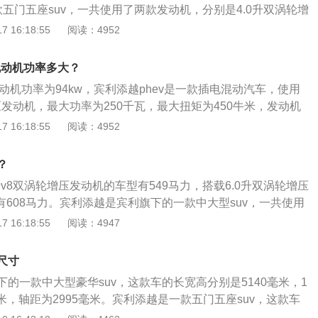
五门五座suv，一共使用了两款发动机，分别是4.0升双涡轮增
0升w12双涡轮增压发动机。4.0升双涡轮增压v8发动机最大马力
 16:18:55
阅读：4952
矩是770牛米，使用铝合金缸盖缸体，匹配的是8at变速箱；6.0
发动机最大马力是608匹，最大扭矩是900牛米，发动机搭载了
电动机功率多大？
用了铝合金缸盖缸体。宾利添越全系搭载了全时四驱系统，使
电动机功率为94kw，宾利添越phev是一款插电混动汽车，使用
器。
增压发动机，最大功率为250千瓦，最大扭矩为450牛米，发动机
术，与这款发动机匹配的是8at变速箱，可靠性、耐用性比较
 16:18:55
阅读：4952
ev的内饰延续了宾利的奢华风格，采用大量真皮材质，还配有包
显示、触控式发动机停启按键以及带导航功能的全液晶高清仪
？
升v8双涡轮增压发动机的车型有549马力，搭载6.0升双涡轮增压
有608马力。宾利添越是宾利旗下的一款中大型suv，一共使用
是4.0升双涡轮增压v8发动机，另一款是6.0升双涡轮增压w1
 16:18:55
阅读：4947
v8双涡轮增压发动机最大功率为404千瓦，最大扭矩为770牛米；
轮增压发动机最大功率为447千瓦，最大扭矩为900牛米，这两款
尺寸
合金缸盖缸体，匹配的都是8at变速箱。宾利添越搭载全时四驱
的一款中大型豪华suv，这款车的长宽高分别是5140毫米，1
央差速器。
2毫米，轴距为2995毫米。宾利添越是一款五门五座suv，这款车
机，一款是4.0升双涡轮增压v8发动机，另一款是6.0升w12