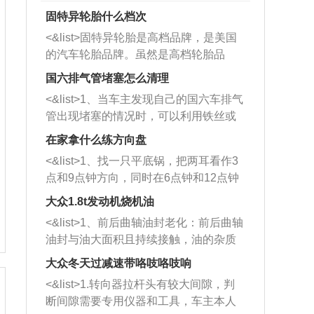
固特异轮胎什么档次
<&list>固特异轮胎是高档品牌，是美国
的汽车轮胎品牌。虽然是高档轮胎品
牌，但是中高低端的轮胎都有生产，这
国六排气管堵塞怎么清理
也是为了更好的开拓市场。
<&list>1、当车主发现自己的国六车排气
管出现堵塞的情况时，可以利用铁丝或
者是细棍，直接将杂物给取出来，如果
在家拿什么练方向盘
堵塞情况比较严重，也可以采取应急措
<&list>1、找一只平底锅，把两耳看作3
施。 <&list>2、直接利用木棍将所有的
点和9点钟方向，同时在6点钟和12点钟
杂物推到排气管里面的位置处，然后将
方向做一个标记。 <&list>2、双手握住
三元催化器拆解开，就可以将堵塞的东
大众1.8t发动机烧机油
平底锅两耳，然后往左打半圈、一圈、
西取出来。但如果是因为积碳过多引起
<&list>1、前后曲轴油封老化：前后曲轴
一圈半的练习，往右同样也要打相同的
的堵塞，就需要将三元催化器泡在草酸
油封与油大面积且持续接触，油的杂质
圈数。 <&list>3、最后强调要反复练
中进行清洗。 <&list>3、也可以利用清
和发动机内持续温度变化使其密封效果
习，这样就可以形成肌肉记忆，在真实
大众冬天过减速带咯吱咯吱响
洗剂对堵塞的情况得到解决，将清洗剂
逐渐减弱，导致渗油或漏油。<&list>2、
驾驶车辆时，不需要记忆也能打好方
放在燃油箱中，与燃油混合后，车辆启
<&list>1.转向器拉杆头有较大间隙，判
活塞间隙过大：积碳会使活塞环与缸体
向。
动时，就可以和汽油一起进入到燃烧
断间隙需要专用仪器和工具，车主本人
的间隙扩大，导致机油流入燃烧室中，