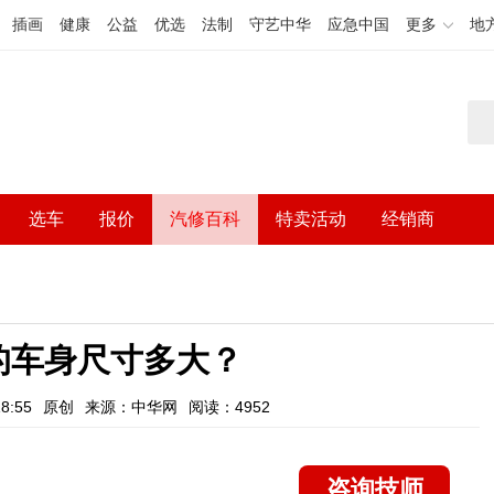
插画
健康
公益
优选
法制
守艺中华
应急中国
更多
地
选车
报价
汽修百科
特卖活动
经销商
的车身尺寸多大？
8:55
原创
来源：中华网
阅读：4952
咨询技师