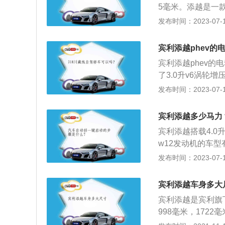
5毫米。添越是一款
压v8发动机和6.
发布时间：2023-07-17
是549匹，最大扭
升双涡轮增压w12
宾利添越phev的
混合喷射技术，使
宾利添越phev的
用了托森中央差速
了3.0升v6涡轮
搭载了缸内直喷技
发布时间：2023-07-17
好。宾利添越ph
括夜视系统、抬头
宾利添越多少马力
表盘。
宾利添越搭载4.0
w12发动机的车型
了两款发动机，一款
发布时间：2023-07-17
2发动机。4.0升
6.0升w12双涡
宾利添越车身多大
发动机都使用了铝
宾利添越是宾利旗下
系统，配备托森中
998毫米，172
一共使用了两款发动