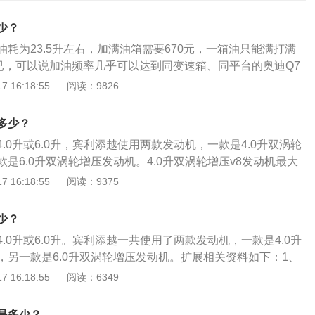
少？
里油耗为23.5升左右，加满油箱需要670元，一箱油只能满打满
而已，可以说加油频率几乎可以达到同变速箱、同平台的奥迪Q7
添越实际油耗如何？来看看一些车主的回答：1、表现令人满
 16:18:55
阅读：9826
合在百公里112、油耗很满意，高速有惊喜，市区也可以接
，非常实用。3、目前表显15.6，平均速度38.还在磨合期，
多少？
。但是实际的油耗会比这个高大概15之间。4、油耗比奔驰GL
.0升或6.0升，宾利添越使用两款发动机，一款是4.0升双涡轮
、虽然油耗不低，但是v12的发动机你不能太过于要求了。还好
是6.0升双涡轮增压发动机。4.0升双涡轮增压v8发动机最大
繁跑加油站。6、油耗平均要15个油
大扭矩是770牛米，最大功率转速是每分钟6000转，最大扭矩
 16:18:55
阅读：9375
到4500转，匹配8at变速箱。6.0升双涡轮增压w12发动机最大
大扭矩是900牛米，最大功率转速是每分钟5000到6000转，最
少？
1350转。
.0升或6.0升。宾利添越一共使用了两款发动机，一款是4.0升
，另一款是6.0升双涡轮增压发动机。扩展相关资料如下：1、
双涡轮增压v8发动机有549马力和770牛米的最大扭矩，这款发
 16:18:55
阅读：6349
为6000转每分钟，最大扭矩转速为1960到4500转每分钟。
铝合金缸盖缸体。与这款发动机匹配的是8at变速箱。2、宾利
是多少？