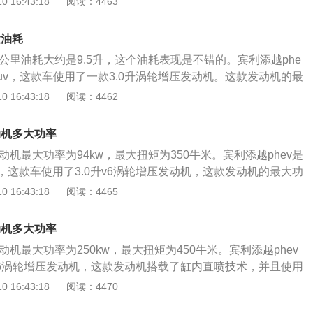
 16:43:18
阅读：4463
4.0升双涡轮增压v8发动机拥有549马力和770牛米的最大扭
大扭矩转速为1960到4500转每分钟，最大功率转速为6000
大油耗
动机使用了铝合金缸盖缸体。与这款发动机匹配的是8at变速
百公里油耗大约是9.5升，这个油耗表现是不错的。宾利添越phe
增压w12发动机拥有608马力和900牛米的最大扭矩，这款发动
uv，这款车使用了一款3.0升涡轮增压发动机。这款发动机的最
1350转每分钟，最大功率转速为5000到6000转每分钟。这
，最大扭矩为450牛米，这款发动机搭载了缸内直喷技术，并且
 16:43:18
阅读：4462
合喷射技术，并且使用了铝合金缸盖缸体。与这款发动机匹配
缸体。与这款发动机匹配的电动机最大功率为94kw，最大扭矩
。宾利添越全系搭载了全时四驱系统，并且使用了托森中央差速
车使用了8at变速箱。8at变速箱的换挡平顺性是更好的，这种变
悬架使用了多连杆独立悬架，后悬架也使用了多连杆独立悬
动机多大功率
性也是更好的。宾利添越phev的前悬架使用了双叉臂独立悬
连杆独立悬架可以提高汽车底盘的行驶质感，还可以提高汽车
电动机最大功率为94kw，最大扭矩为350牛米。宾利添越phev是
多连杆独立悬架。宾利添越phev搭载了全时四驱系统，并且配
。
，这款车使用了3.0升v6涡轮增压发动机，这款发动机的最大功
器。配备托森中央差速器的全时四驱系统性能是非常强大的。
大扭矩为450牛米。这款发动机搭载了缸内直喷技术，并且使用
 16:43:18
阅读：4465
越phev感兴趣，可以去试驾一下这款车，这款车的动力是比较
与这款发动机匹配的是8at变速箱。8at变速箱的可靠性耐用
济性不错。很多豪华品牌旗下的车型都有插电混动版，插电混
款变速箱的换挡平顺性也是非常好的。宾利添越phev的前悬架
电混动汽车是不同的。普通的油电混动汽车是无法使用外部电
动机多大功率
悬架，后悬架使用了多连杆独立悬架。双叉臂悬架是一种比较
插电混动汽车可以使用外部电源给汽车电池充电。
发动机最大功率为250kw，最大扭矩为450牛米。宾利添越phev
悬架是由上下两个叉臂组成的，上下两个叉臂之间还有一个连
升v6涡轮增压发动机，这款发动机搭载了缸内直喷技术，并且使用
以抑制车身的侧倾幅度，还可以抑制刹车点头现象。多连杆悬
。与这款发动机匹配的电动机最大功率为94kw，最大扭矩为35
 16:43:18
阅读：4470
架改进而来的，这种悬架是将双叉臂悬架的两个叉臂改成了单
了8at变速箱，8at变速箱的换挡平顺性是更好的，这种变速箱
悬架可以提高车轮的贴地性能，这样可以提高车轮的抓地力，