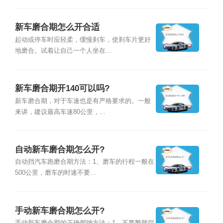
新车磨合期怎么开合适
起动或停车时应轻柔，缓慢刹车，使刹车片更好
地磨合。试着让自己一个人坐在...
新车磨合期开140可以吗?
新车磨合期，对于车速也是有严格要求的。一般
来讲，建议最高车速80公里，...
自动新车磨合期怎么开?
自动挡汽车跑磨合期方法：1、磨车的行程一般在
500公里，磨车的时速不要...
手动新车磨合期怎么开?