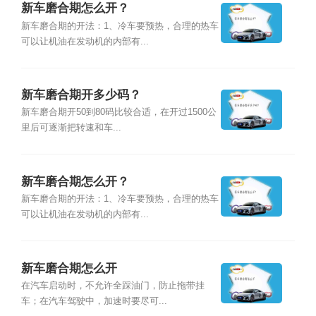
新车磨合期怎么开？
新车磨合期的开法：1、冷车要预热，合理的热车
可以让机油在发动机的内部有...
新车磨合期开多少码？
新车磨合期开50到80码比较合适，在开过1500公
里后可逐渐把转速和车...
新车磨合期怎么开？
新车磨合期的开法：1、冷车要预热，合理的热车
可以让机油在发动机的内部有...
新车磨合期怎么开
在汽车启动时，不允许全踩油门，防止拖带挂
车；在汽车驾驶中，加速时要尽可...