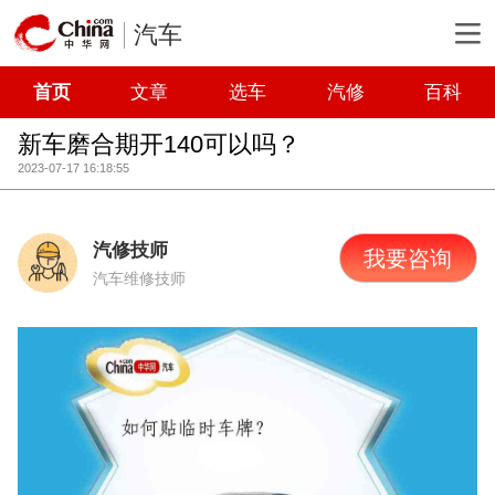
汽车
首页
文章
选车
汽修
百科
新车磨合期开140可以吗？
2023-07-17 16:18:55
汽修技师
我要咨询
汽车维修技师