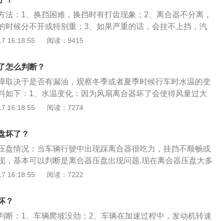
如果发动机被憋住熄火了，说明离合器是良好的，还可以使用
方法：1、换挡困难，换挡时有打齿现象；2、离合器不分离，
合器踏板抬到头了，发动机仍然不熄火，说明离合器打滑了，
的时候分不开或特别重；3、如果严重的话，会挂不上挡，汽
。经验丰富的老司机还能够根据发动机熄火时离合器踏板的剩
器坏了如果不及时维修，会导致离合器损坏，严重的直接报
 16:18:55
阅读：9415
合器片的磨损程度，一般磨损越严重，发动机熄火时剩余的离
器总成。离合器坏了，大都是因为不正确的驾驶习惯所导致。
先来看看离合器的工作原理。汽车上所使用的离合器都是摩擦
驶系中的易损件，在使用时应特别注意发动机运转时，脚不要
擦原理传递发动机动力。当从动盘与飞轮之间有间隙时，飞轮
了怎么判断？
上。
转，离合器处于分离状态。当压紧力将从动盘压向飞轮后，飞
障取决于是否有漏油，观察冬季或者夏季时候行车时水温的变
面的摩擦力带动从动盘旋转，离合器处于接合状态。离合器工
料如下：1、水温变化：因为风扇离合器坏了会使得风量过大
重要的参数：两个间隙与两个行程自由间隙：离合器接合时，
会使得发动机温度不能及时上升。风量过小会使发动机温度过
 16:18:55
阅读：7274
分离杠杆端头之间的间隙。分离间隙：离合器分离后，从动盘
2、当风扇离合器出现故障时：在这种情况下发动机坏掉，松
压盘表面间的间隙。一般把离合器分离间隙消失的那个位置称
销孔的主要轴移动，以便在风扇和驱动轴是固定的不使用风扇
盘坏了？
。离合器踏板自由行程：从踩下离合器踏板到消除自由间隙所
转。当有机会修复风扇离合器时，恢复自动离合器。
自由行程。离合器踏板工作行程：消除自由间隙后，继续踩下
压盘情况：当车辆行驶中出现踩离合器很吃力，挂挡不顺畅或
产生分离间隙，此过程所对应的踏板行程是工作行程。离合器
现，基本可以判断是离合器压盘出现问题.现在离合器压盘大多
可以分为分离过程和接合过程。在分离过程中，踩下离合器踏
起，如果摩擦片出现问题也直接会导致离合器压盘出现故障。
 16:18:55
阅读：7222
首先消除离合器的自由间隙，然后在工作行程内产生分离间
资料：1、离合器由三件套组成，分别是离合器压盘，离合器
在接合过程中，逐渐松开离合器踏板，压盘在压紧弹簧的作用
、三件套正常可以使用十万公里左右，但也和不同车驾驶习惯
坏？
消除分离间隙，并在压盘、从动盘和飞轮工作表面上作用足够
常处于半联动状态，大脚油门起步或高速低档现象，三件套寿
判断：1、车辆爬坡没劲；2、车辆在加速过程中，发动机转速
离轴承在复位弹簧的作用下向后移动，产生自由间隙，离合器
3、如发现车辆离合器三件套有问题，必须及时去维修厂进行