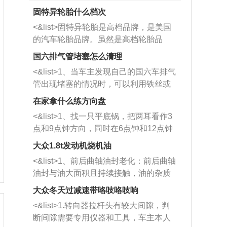
固特异轮胎什么档次
<&list>固特异轮胎是高档品牌，是美国
的汽车轮胎品牌。虽然是高档轮胎品
牌，但是中高低端的轮胎都有生产，这
国六排气管堵塞怎么清理
也是为了更好的开拓市场。
<&list>1、当车主发现自己的国六车排气
管出现堵塞的情况时，可以利用铁丝或
者是细棍，直接将杂物给取出来，如果
在家拿什么练方向盘
堵塞情况比较严重，也可以采取应急措
<&list>1、找一只平底锅，把两耳看作3
施。 <&list>2、直接利用木棍将所有的
点和9点钟方向，同时在6点钟和12点钟
杂物推到排气管里面的位置处，然后将
方向做一个标记。 <&list>2、双手握住
三元催化器拆解开，就可以将堵塞的东
大众1.8t发动机烧机油
平底锅两耳，然后往左打半圈、一圈、
西取出来。但如果是因为积碳过多引起
<&list>1、前后曲轴油封老化：前后曲轴
一圈半的练习，往右同样也要打相同的
的堵塞，就需要将三元催化器泡在草酸
油封与油大面积且持续接触，油的杂质
圈数。 <&list>3、最后强调要反复练
中进行清洗。 <&list>3、也可以利用清
和发动机内持续温度变化使其密封效果
习，这样就可以形成肌肉记忆，在真实
大众冬天过减速带咯吱咯吱响
洗剂对堵塞的情况得到解决，将清洗剂
逐渐减弱，导致渗油或漏油。<&list>2、
驾驶车辆时，不需要记忆也能打好方
放在燃油箱中，与燃油混合后，车辆启
<&list>1.转向器拉杆头有较大间隙，判
活塞间隙过大：积碳会使活塞环与缸体
向。
动时，就可以和汽油一起进入到燃烧
断间隙需要专用仪器和工具，车主本人
的间隙扩大，导致机油流入燃烧室中，