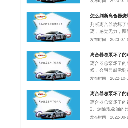
发布时间：2023-07-17
挡或低速挂挡。2.
位。5.长时间踩离
怎么判断离合器烧
判断离合器烧坏了
离，感觉无力，踩
要作用是：1、保
发布时间：2023-07-17
1、分离爪和轴承
片、主动片及压盘
离合器总泵坏了的
少踩离合器防止离
离合器总泵坏了的
纹、破碎、大面积
候，会明显感觉到
去除防锈脂及杂物
受力；4、损坏严
发布时间：2022-10-02
离合总泵损坏通常
可以再次驾驶，都
离合器总泵坏了的
故障的总泵，再次
离合器总泵坏了的
坏，造成挂不上挡
2、漏油现象漏的
缸。总泵上面有出
维修；3、弹不上
发布时间：2022-08-19
泵，分泵运行，分
离合器总泵毁坏了
档。