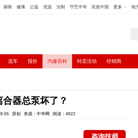
插画
健康
公益
优选
法制
守艺中华
应急中国
更多
地
选车
报价
汽修百科
特卖活动
经销商
离合器总泵坏了？
8:55
原创
来源：中华网
阅读：4922
咨询技师