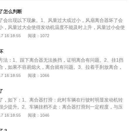
了怎么判断
了会出现以下现象。1、风量过大或过小，风扇离合器坏了会
小，风量过大会使得发动机温度不能及时上升，风量过小会使
能正常工作。2、在结合状态时，冷天水温升起很慢，增大风
 16:18:55
阅读：1072
损，发动机过冷，燃料费油。3、在离合状态时，发动机水温
4、换挡困难，换挡时有打齿现象。5、离合器不分离，感觉无
坏
能分离或特别重。6、汽车无法行驶，如果货车风扇离合器坏
方法：1、踩下离合器无法换挡，证明离合有问题。2、挂1挡
会挂档，汽车也不会行驶。如果风扇离合器故障，不能有效结
合，如果不容易熄火，离合就有问题。3、拉着手刹放离合，
强制水循环，上下水管水温不一样是正常的，上边的热是发动
证明离合器没有问题，如果转速下降而熄火就是离合有问题。
 16:18:55
阅读：1066
凉点是通过水箱散热后的，如果水泵没有工作，就不会通过水
。5、车辆加速过程中，发动机转速上升很快，但车速上不去。
的温度也相同了，出现以上现象要去专业维修厂，请技术人员
4S店检修。离合器位于发动机和变速箱之间的飞轮壳内，用螺
根据原因进行维修，必要时更换问题部件。
了
定在飞轮的后平面上，离合器的输出轴就是变速箱的输入轴。
了，如下：1、离合器打滑：此时车辆在行驶时明显发动机转
，驾驶员可根据需要踩下或松开离合器踏板，使发动机与变速
很少提升。2、车辆挂档不走：离合器打滑到一定程度，与压
接合，以切断或传递发动机向变速器输入的动力。
消失，车辆就无法行驶。3、严重的话，挂不上档，车开不
 16:18:55
阅读：1046
附着良好的水平路面上，拉好手刹车。把汽车启动后，踩下离
然后右脚缓慢加油，把发动机转速提高到2000转，同时左脚缓
了？