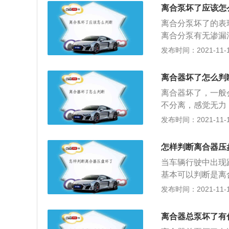
情况后应该立即维
离合泵坏了应该怎
速箱里面，离合器
离合分泵坏了的表
在发动机飞轮上的
离合分泵有无渗漏
键轴，这个花键轴
断。离合泵是机械
发布时间：2021-11-10
在驾驶人员踏下刹
系统，它就在变速
离合器片是一个必
固定在飞轮的后平
器片也会不断地磨
离合器坏了怎么判
入轴。在驾驶汽车
时间不拆换离合器
离合器坏了，一般
器踏板，这样就可
不分离，感觉无力
此来切断或者是传
上挡，汽车无法行
发布时间：2021-11-10
离合器的标准设置
直接报废，需要更
迅速并且彻底；要
医，也不吃药，任
是要有良好的耐磨
怎样判断离合器压
合器坏了，比较常
当车辆行驶中出现
打滑的非常严重（
基本可以判断是离
坏了，大都是因为
起，如果摩擦片出
发布时间：2021-11-10
配。要么高速低挡
成，分别是离合器
于半离合状态。4
右，但也和不同车
这些不正确的操作
离合器总泵坏了有
起步或高速低档的