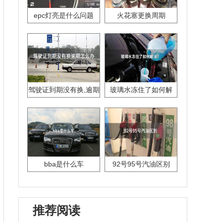
epc灯亮是什么问题
火花塞更换周期
驾驶证到期没有换,逾期
玻璃水冻住了如何解
怎么办??
决？
bba是什么车
92号95号汽油区别
推荐阅读