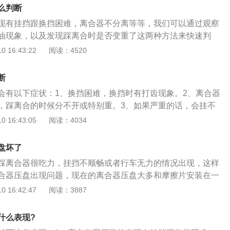
修。离合器是属于汽车的传动装置，离合器安装在发动机与变
么判断
可以断掉或连接发动机与变速箱。离合器的离合器压盘是固定
现有挂挡跟换挡困难，离合器不分离等等，我们可以通过观察
，离合器压盘与飞轮之间是离合器片。离合器片里面有一个花
油现象，以及发现踩离合时是否变重了这两种方法来快速判
可以固定一个传动轴，这个传动轴便是变速箱的动力输入轴。
传动中比较常用的一个部件，能够随时的分离或者是接合传动
 16:43:22
阅读：4520
车踏板后，离合器会断掉，抬起刹车踏板后，离合器会结合。
箱和发动机之间的飞轮壳里面，一般都会用螺钉把离合器总成
须定时拆换的易耗配件，伴随着汽车行驶里程数的增加，离合
面上，我们平时所说的离合器的输出轴其实也就是变速箱的输
损。在离合器片磨损到相应程度后，就必须拆换了。如果较长
断
的过程中，车主能够根据现实情况的需要松开或者是踩下离合
片，会致使离合器片发生打滑的情况。
会有以下症状：1、换挡困难，换挡时有打齿现象。2、离合器
以使变速箱和发动机之间逐渐接合和进行一个短暂的分离，以
，踩离合的时候分不开或特别重。3、如果严重的话，会挂不
递发动机向变速箱输入的动力。根据实际情况的需要，也会对
驶。离合器坏了如果不及时维修，会导致离合器损坏，严重的
 16:43:05
阅读：4034
一些基本的要求，比如在接合的时候要平稳，在分离的时候要
换离合器总成。这就好比一个人生病发烧了，如果不及时就
求离合器的外廓尺寸小、质量小；要方便调节和修理；另外就
由其发烧，最后只会发展的越来越严重，造成更大的伤害。离
性和强大的散热效果。
盘坏了
见的故障是离合器打滑。离合器打滑的不严重，可以调。如果
踩离合器很吃力，挂挡不顺畅或者行车无力的情况出现，这样
接近露出铆钉了），就无法调整了，必须更换摩擦片。离合器
合器压盘出现问题，现在的离合器压盘大多和摩擦片安装在一
不正确的驾驶习惯所导致。举几个例子：1、车速和挡位不匹
现问题也直接会导致离合器压盘出现故障。离合器由三件套组
 16:42:47
阅读：3887
，要么高挡低速。2、离合没踩到底就挂挡。3、车辆长时间处
压盘，离合器片和分离轴承，三件套正常可以使用十万公里左
、挂挡不到位。5、长时间踩离合滑行。平常开车时，尽量避免
主的驾驶习惯有关，如果车辆经常处于半联动状态，大脚油门
，即可避免离合器损坏的问题。
什么表现?
现象，三件套的寿命将会大大缩减，如发现车辆的离合器三件