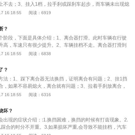
上不去；3、挂入1档，拉手刹或踩刹车起步，而车辆未出现熄
用过程中，随着离合器片的逐渐磨损，离合器的分离间隙越来
辆在离合器压盘损坏情况下继续使用，严重情况有可能会损坏
机舱盖能闻到明显的焦糊味，越接近发动机与变速器结合处，
 16:18:55
阅读：6919
上就是踏板越来越高。比如以前离合器踏板只要抬起三分之
维修成本增加。
没有以上现象则说明离合器正常。下面是离合器的基本介绍：
走；离合器片磨损后，分离间隙变大，离合器踏板要抬起二分
动机和变速箱之间的飞轮壳内，用螺钉将离合器总成固定在飞
给人的感觉就是踏板变高了。当离合器踏板抬到头汽车仍不动
断？
合器的输出轴就是变速箱的输入轴。2、在汽车行驶过程中，
彻底磨损了，这时就需要检修更换离合器片了。
个阶段，下面是具体介绍：1、离合器打滑。此时车辆在行驶
踩下或松开离合器踏板，使发动机与变速箱暂时分离和逐渐接
升高，车速只有很少提升。2、车辆挂档不走。离合器打滑到
发动机向变速器输入的动力。3、离合器是机械传动中的常用
的接合力度完全消失，车辆就无法行驶。关于离合器保养的注
 16:18:55
阅读：6838
统随时分离或接合。
1、手动挡车，启动时要踩下离合。防止汽车启动时，档位没
轻启动机的负荷，减少电瓶电量的消耗。2、正常行驶时,脚不
了？
。以免加速离合器分离轴承的磨损，还可能产生半联动现象，
方法：1、踩下离合器无法换挡，证明离合有问题；2、挂1挡
、压盘、一飞轮摩擦面烧蚀或拉伤，影响传递扭力，甚至离合
合，如果不容易熄火，离合就有问题；3、拉着手刹放离合，
3、严禁猛抬离合。如果离合抬得过快，会在瞬间对传动系统
证明离合器没有问题，如果转速下降而熄火就是离合有问题。
 16:18:55
阅读：6316
荷，会损伤或缩短离合器及传动零部件的使用寿命。
和变速箱之间的飞轮壳内，用螺钉将离合器总成固定在飞轮的
的输出轴就是变速箱的输入轴。在汽车行驶过程中，驾驶员可
烧坏？
开离合器踏板，使发动机与变速箱暂时分离和逐渐接合，以切
出现的症状介绍：:1.换挡困难，换挡的时候有打齿现象。2.
变速器输入的动力。
,踩合的时分不开重。3.如果损坏严重,会导致不能挂档，汽车
误驾驶行为会导致离合器损坏：1.车速和档位不匹配，高速挂