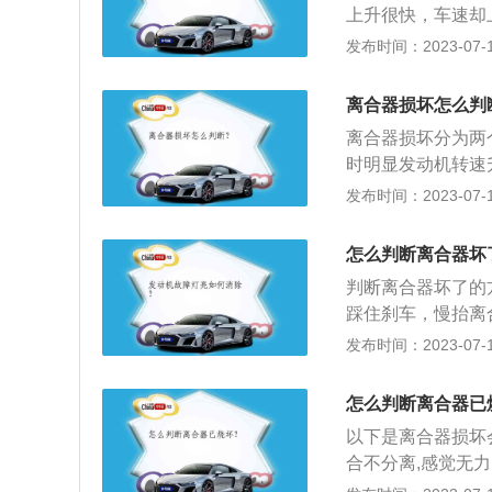
上升很快，车速却
接合。在离合器使
检查维修，如果车
火现象；4、打开
发布时间：2023-07-17
越大，反映到踏板
整个变速箱，导致
焦糊味越重。如果
一，汽车就会向前
1、离合器位于发
之一时才能结合，
离合器损坏怎么判
轮的后平面上，离
时，就是离合器片
离合器损坏分为两
驾驶员可根据需要
时明显发动机转速
合，以切断或传递
一定程度，与压盘
发布时间：2023-07-17
部件，可将传动系
意事项介绍如下：
在空挡上，可以减
怎么判断离合器坏
要放在离合踏板上
判断离合器坏了的
严重时会使从动盘
踩住刹车，慢抬离
器无法正常工作。
如果车立刻熄火，
发布时间：2023-07-17
产生极大的冲击载
离合器位于发动机
后平面上，离合器
怎么判断离合器已
根据需要踩下或松
以下是离合器损坏会
断或传递发动机向
合不分离,感觉无力
无法行驶。以下错