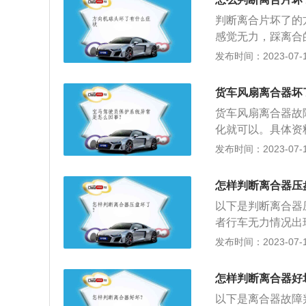
慢抬离合器踏板，
判断离合片坏了的
一段时间；如果离
感觉无力，踩离合
需要更换离合器片
车无法行驶。离合
发布时间：2023-07-17
余行程，来判断离
废，需要更换离合
合器行程越小。首
离合片是机动车行
离合器，它依靠摩
货车风扇离合器坏
一直放在离合踏板
不能带动从动盘旋
货车风扇离合器故
轮表面对从动盘表
化就可以。具体资
作过程中，有几个
或过小，风量过大
发布时间：2023-07-17
分离轴承前端面与
高不能正常工作。
前后端面与飞轮及
开螺母锁紧盘插入
怎样判断离合器压
为离合器的结合点
离合器，风扇被迫
对应的踏板行程是
以下是判断离合器
离合器踏板，将会
者行车无力情况出
具体的工作过程，
和摩擦片安装在一
发布时间：2023-07-17
板，在自由行程内
以下是离合器拓展
隙，离合器分离。
片和分离轴承。2
怎样判断离合器好
下向前移动，首先
有关，如果车辆经
以下是离合器故障
的压紧力；之后分
命将会大大缩减。