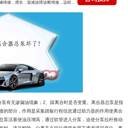
国家认证的汽车维修技师，15年德美日等各系车辆维修，擅长：疑难故障诊断维修，远程维修技术指导
分泵有无渗漏油现象；2、踩离合时是否变重。离合器总泵是指
接的部分，作用是采集踏板行程信息通过助力器的作用使离合
总泵活塞使油压增高，通过软管进入分泵，迫使分泵拉杆推动