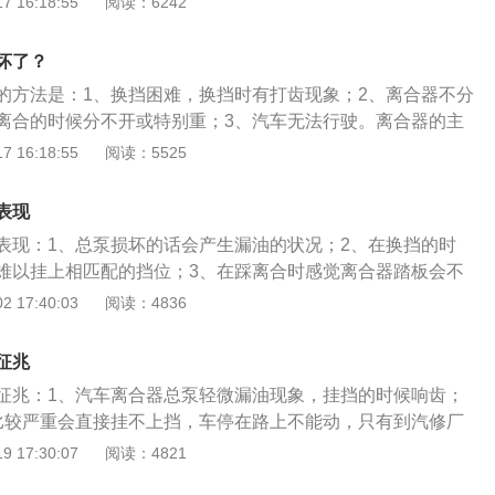
 16:18:55
阅读：6242
离合未踩到底就挂挡。3.长时间处于半离合状态。4.挂挡不到
合滑行。
坏了？
的方法是：1、换挡困难，换挡时有打齿现象；2、离合器不分
离合的时候分不开或特别重；3、汽车无法行驶。离合器的主
证汽车平稳起步；2、实现平顺换挡。离合器的保养方法是：
 16:18:55
阅读：5525
盖，螺旋斜面之间保持干净并用机油润滑；2、离合器内摩擦
上沾有油污或生锈时应拆开除去油污并用汽油清洗干净；3、
表现
合器打滑、离合器片烧蚀；4、检查摩擦片出现铆钉头、裂
表现：1、总泵损坏的话会产生漏油的状况；2、在换挡的时
烧焦时应更换新的摩擦片；5、离合器安装前必须清洗干净，
难以挂上相匹配的挡位；3、在踩离合时感觉离合器踏板会不
。
重的时候，离合器便会分开不全或是完全不分开，无法挂挡。
 17:40:03
阅读：4836
是直接换掉，自个是修不了的。离合器总泵损坏后，不论可不
不要自个开去修理，最好是将车拖到维修中心检修。毕竟已经
征兆
使用的话只能加大损坏的程度，在驾驶的过程中一经彻底损
征兆：1、汽车离合器总泵轻微漏油现象，挂挡的时候响齿；
便是十分危险的事情了。离合总泵，分泵，等同于2个液压油
比较严重会直接挂不上挡，车停在路上不能动，只有到汽修厂
入油管，分泵仅有一个管。踏下离合，总泵的压力传递到分
来，漏油泄压，可能是总泵，分泵，管道发生泄漏现象。如果
 17:30:07
阅读：4821
离拨叉将离合器压盘及片离开飞轮，这个时候就可以进行换
，会致使驾驶人员踏下刹车踏板后离合器没法分离，出现这种