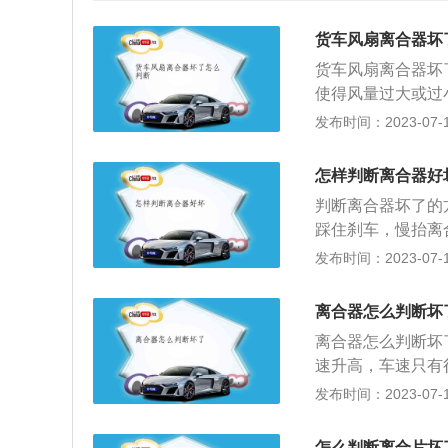
货车风扇离合器坏
货车风扇离合器坏
使得风量过大或过
发动机温度过高不
发布时间：2023-07-17
扇功率，噪声和磨
过高，甚至开锅。
怎样判断离合器好
力，踩离合器时不
判断离合器坏了的
的很严重，它就不
踩住刹车，慢抬离
合，发动机就不能
如果车立刻熄火，
发布时间：2023-07-17
机出来的，下边的
4、车辆爬坡无力
箱散热，上下水管
离合器故障建议去
检查具体原因，再
离合器怎么判断坏
钉将离合器总成固
离合器怎么判断坏
在汽车行驶过程中
速升高，车速只有
箱暂时分离和逐渐
盘的接合力度完全
发布时间：2023-07-17
动。把汽车停放在
合器，挂入二档，
怎么判断离合片坏