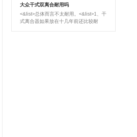
室，最后形成废气排出，就可以让三元
无法制作，需要将车辆送到修理厂或4s
造成烧机油。<&list>3、机油粘度。使用
大众干式双离合耐用吗
催化器得到清洗，排气管堵塞的情况就
店；<&list>2.车辆半轴套管防尘罩破
机油粘度过小的话，同样会有烧机油现
<&list>总体而言不太耐用。<&list>1、干
能够得到解决。
裂，破裂后会出现漏油现象，使半轴磨
象，机油粘度过小具有很好的流动性，
式离合器如果放在十几年前还比较耐
损严重，磨损的半轴容易损坏，产生异
容易窜入到气缸内，参与燃烧。<&list>
用，但是由于现在的汽车发动机动力输
响；<&list>3.稳定器的转向胶套和球头
4、机油量。机油量过多，机油压力过
出越来越高，使得干式离合器散热不足
老化，一般是使用时间过长造成的。解
大，会将部分机油压入气缸内，也会出
的缺陷也逐渐暴露出来。<&list>2、由于
决方法是更换新的质量好的转向橡胶套
现烧机油。<&list>5、机油滤清器堵塞：
干式双离合的工作环境暴露在空气中，
和球头。
会导致进气不畅，使进气压力下降，形
而离合器的散热也是通离合器罩上面的
成负压，使机油在负压的情况下吸入燃
几个小孔来进行散热。但是在行驶过程
烧室引起烧机油。<&list>6、正时齿轮或
中变速箱需要换挡，就不得不使得离合
链条磨损：正时齿轮或链条的磨损会引
器频繁工作。<&list>3、长时间的低速行
起气阀和曲轴的正时不同步。由于轮齿
驶以及过于频繁的启停，导致离合器的
或链条磨损产生的过量侧隙，使得发动
温度不断升高，而低速行驶时空气流动
机的调节无法实现：前一圈的正时和下
效率不高，无法将离合器中的热量有效
一圈可能就不一样。当气阀和活塞的运
的带走，导致离合器内部的温度不断升
动不同步时，会造成过大的机油消耗。
高，加速离合器的磨损。
解决方法：更换正时齿轮或链条。<&list
>7、内垫圈、进风口破裂：新的发动机
设计中，经常采用各种由金属和其他材