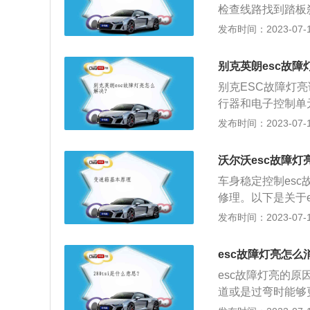
检查线路找到踏板
C故障灯解除。
发布时间：2023-07-17
别克英朗esc故障
别克ESC故障灯
行器和电子控制单
SC故障灯亮起，
发布时间：2023-07-17
闭按钮，最后再进
朗秉承别克“动感流
沃尔沃esc故障灯
有运动气息而不失
车身稳定控制es
式镀铬进气格栅，
修理。以下是关于e
心自然而然地聚焦
定控制系统出现故
发布时间：2023-07-17
横向的视觉感受与整
时起作用，esc系
动机与经典的1.5
需要依靠非常多传
体验，多样选择满
esc故障灯亮怎么
就会影响到esc系
esc故障灯亮的
道或是过弯时能够
点火开关打开时，