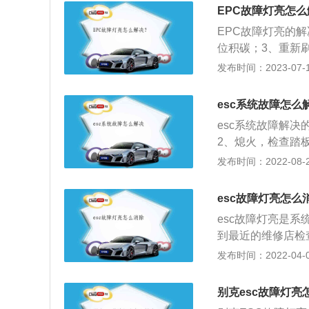
如下：1、当行驶
EPC故障灯亮怎
开关，注意为保障
EPC故障灯亮的
路是否松动，如果
位积碳；3、重新
起表明电子节气门
发布时间：2023-07-17
用。EPC故障灯
脏污、积碳过多；
esc系统故障怎么
障、卡滞或积碳；
esc系统故障解
2、熄火，检查踏
刹车按钮，查看按
发布时间：2022-08-28
警示灯亮了是一个
可能是因为传感器
esc故障灯亮怎么
检测起来是非常麻
esc故障灯亮是
最好是第一时间送
到最近的维修店检
启动汽车发动机，
统，直接影响到车
发布时间：2022-04-02
是否是因为发生假
限或者驾驶者无法
事故发生机率。一
别克esc故障灯亮
起。但是如果它的