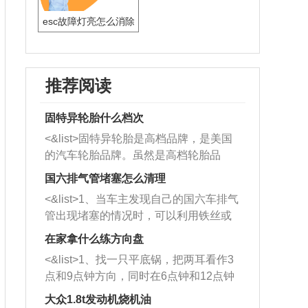
esc故障灯亮怎么消除
推荐阅读
固特异轮胎什么档次
<&list>固特异轮胎是高档品牌，是美国
的汽车轮胎品牌。虽然是高档轮胎品
牌，但是中高低端的轮胎都有生产，这
国六排气管堵塞怎么清理
也是为了更好的开拓市场。
<&list>1、当车主发现自己的国六车排气
管出现堵塞的情况时，可以利用铁丝或
者是细棍，直接将杂物给取出来，如果
在家拿什么练方向盘
堵塞情况比较严重，也可以采取应急措
<&list>1、找一只平底锅，把两耳看作3
施。 <&list>2、直接利用木棍将所有的
点和9点钟方向，同时在6点钟和12点钟
杂物推到排气管里面的位置处，然后将
方向做一个标记。 <&list>2、双手握住
三元催化器拆解开，就可以将堵塞的东
大众1.8t发动机烧机油