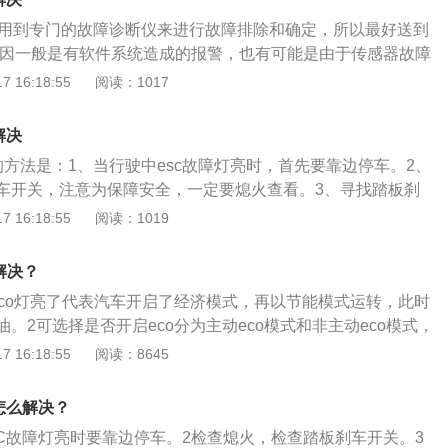
现故障，esc系统是电子车身稳定系统，这一系统可以在车辆
路上可以表明自身超车或者并道的方向，闪烁的时候又代表车
要用到专门的故障诊断仪来进行故障排除和确定，所以最好送到
c系统可以提高汽车的驾驶稳定性。esc系统工作要求：esc系
醒其他车辆引起注意。
原因一般是有软件系统造成的报警，也有可能是由于传感器故障
传感器才可以正常工作，假如某些传感器出现了故障问题，那
，也不排除有假报警的情况出现。ESC主要由传感器、执行器
 16:18:55
阅读：1017
系统的正常运转。
CU三大部分组成。任何一个部分出现故障都会造成ESC故障灯
C报警灯亮起时，可尝试重启发动机，再按下车辆上的ESC关闭
解决
新启动，看是否是由假故障引起的报警灯亮。ESC(EnergyA
的方法是：1、当行驶中esc故障灯亮时，首先要靠边停车。2、
eringColumn)，中文称为能量吸收式方向机柱或是可溃缩式方向机
车开关，注意为保障安全，一定要熄火查看。3、寻找踏板刹
是在可溃缩式方向机柱在受到较大撞击时，会迫使方向机柱中的
是不是松脱，假如松脱，固定一下就可以了。esc系统故障指
 16:18:55
阅读：1019
切断方向盘向后冲击的力道并使整个方向盘向仪表板内溃缩，
杂的故障问题。一般是软件系统引起的报警，也可能是传感器
击力过大的状况下，因碰撞到方向盘而造成伤害，并将伤害降
。不排除假警报。检测起来比较麻烦，需要使用专门的故障诊
解决？
和判定，因此，最好送到4S店进行检修。esc的全称是电子稳
eco灯亮了代表汽车开启了经济模式，再以节能模式运转，此时
来就是车身的电子稳定控制系统。esc的主要作用是使汽车在
。2可选择是否开启eco分为主动eco模式和非主动eco模式，
稳定和安全。正常行驶情况下，esc系统不起作用。当点火开
独自的按键，可以选择是否开启。
 16:18:55
阅读：8645
用，警告灯点亮，escoff指示灯点亮，约4秒后熄灭。当车辆的e
时，说明车辆的esc出了故障，此时车辆的电子稳定控制系统不
怎么解决？
SC故障灯亮时要靠边停车。2检查熄火，检查踏板刹车开关。3