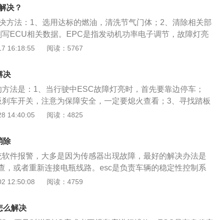
中ESC故障灯亮时，首先要靠边停车。2、熄火，检查踏板刹车
么解决？
安全，一定要熄火检查。3、找到踏板刹车开关，检查开关线
解决方法：1、选用达标的燃油，清洗节气门体；2、清除相关部
松动，固定一下即可。4、重新启动车辆，ESC故障灯解除。
刷写ECU相关数据。EPC是指发动机功率电子调节，故障灯亮
系统内可能存在故障，并且故障有可能影响到车辆的正常使
 16:18:55
阅读：5767
亮的原因：1、进气系统故障，如泄露或堵塞不畅；2、节气门体
3、燃油选用不达标；4、缸压异常、工况不良；5、气门故
解决
6、ECU故障；7、偶发性故障，误报。
决的方法是：1、当行驶中ESC故障灯亮时，首先要靠边停车；
板刹车开关，注意为保障安全，一定要熄火查看；3、寻找踏板
钮路线是不是松脱，假如松脱，固定一下就可以了。ESC故障
 14:40:05
阅读：4825
非常复杂的问题问题，通常是有软件系统产生的警报，也是有
问题或路线短路造成的，也并不排除有假警报的状况发生，。
消除
烦的，要使用专门的故障检测仪来实行问题排除和确认，因此
系统软件报警，大多是因为传感器出现故障，最好的解决办法是
至汽车4S店实行检修。在面临esc警示灯亮了时，可试着重新
查，或者重新连接电瓶线路。esc是负责车辆的稳定性控制系
再按一下车子上的esc，然后关上按钮，最后再从新启动，看
辆行车的安全性。当车辆在换道或者转弯时，发生超出物理极
 12:50:08
阅读：4759
故障而引起的警示灯亮。
控制时，esc会发挥作用，在转弯时车辆车速不能太快，降低
般来说，esc会自动开启，当车辆点火后，esc关闭指示灯会亮
怎么解决
故障指示灯无故亮起并且没法关闭时，第一时间保持镇定，因