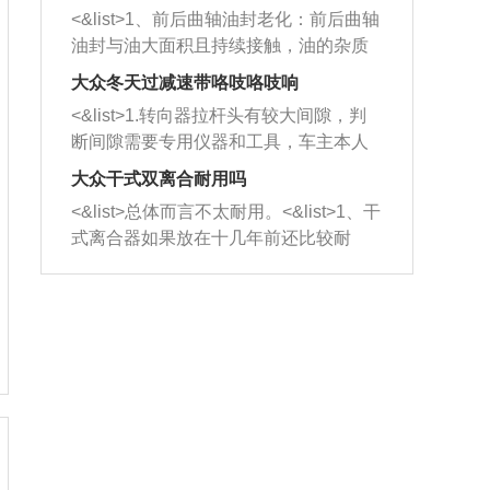
平底锅两耳，然后往左打半圈、一圈、
西取出来。但如果是因为积碳过多引起
<&list>1、前后曲轴油封老化：前后曲轴
一圈半的练习，往右同样也要打相同的
的堵塞，就需要将三元催化器泡在草酸
油封与油大面积且持续接触，油的杂质
圈数。 <&list>3、最后强调要反复练
中进行清洗。 <&list>3、也可以利用清
和发动机内持续温度变化使其密封效果
习，这样就可以形成肌肉记忆，在真实
大众冬天过减速带咯吱咯吱响
洗剂对堵塞的情况得到解决，将清洗剂
逐渐减弱，导致渗油或漏油。<&list>2、
驾驶车辆时，不需要记忆也能打好方
放在燃油箱中，与燃油混合后，车辆启
<&list>1.转向器拉杆头有较大间隙，判
活塞间隙过大：积碳会使活塞环与缸体
向。
动时，就可以和汽油一起进入到燃烧
断间隙需要专用仪器和工具，车主本人
的间隙扩大，导致机油流入燃烧室中，
室，最后形成废气排出，就可以让三元
无法制作，需要将车辆送到修理厂或4s
造成烧机油。<&list>3、机油粘度。使用
大众干式双离合耐用吗
催化器得到清洗，排气管堵塞的情况就
店；<&list>2.车辆半轴套管防尘罩破
机油粘度过小的话，同样会有烧机油现
<&list>总体而言不太耐用。<&list>1、干
能够得到解决。
裂，破裂后会出现漏油现象，使半轴磨
象，机油粘度过小具有很好的流动性，
式离合器如果放在十几年前还比较耐
损严重，磨损的半轴容易损坏，产生异
容易窜入到气缸内，参与燃烧。<&list>
用，但是由于现在的汽车发动机动力输
响；<&list>3.稳定器的转向胶套和球头
4、机油量。机油量过多，机油压力过
出越来越高，使得干式离合器散热不足
老化，一般是使用时间过长造成的。解
大，会将部分机油压入气缸内，也会出
的缺陷也逐渐暴露出来。<&list>2、由于
决方法是更换新的质量好的转向橡胶套
现烧机油。<&list>5、机油滤清器堵塞：
干式双离合的工作环境暴露在空气中，
和球头。
会导致进气不畅，使进气压力下降，形
而离合器的散热也是通离合器罩上面的
成负压，使机油在负压的情况下吸入燃
几个小孔来进行散热。但是在行驶过程
烧室引起烧机油。<&list>6、正时齿轮或
中变速箱需要换挡，就不得不使得离合
链条磨损：正时齿轮或链条的磨损会引
器频繁工作。<&list>3、长时间的低速行
起气阀和曲轴的正时不同步。由于轮齿
驶以及过于频繁的启停，导致离合器的