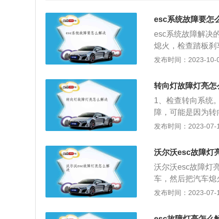
esc系统故障要怎
esc系统故障解决
熄火，检查踏板刹
车，查看刹车路线
发布时间：2023-10-09
示灯点亮是一个复
故障或短路引起的
转向灯故障灯亮怎
断仪进行故障排除
1、检查转向系统
定控制器，翻译过
障，可能是因为转
变道或过弯时更加
候车主就需要清洗
发布时间：2023-07-17
关打开时，esc启
的磨损过大、油封
sc故障一直亮着
或者动力转向器。
起作用。
沃尔沃esc故障灯
胎的气压是否正常
沃尔沃esc故障灯
时候就需要根据具
车，然后把汽车熄
位。如果油管中的
下，然后再重新启
发布时间：2023-07-17
灯故障灯亮起，车
脑检测故障原因，
主无法判断具体故
定。以下是关于es
再做详细维修。转
esc故障灯亮怎么