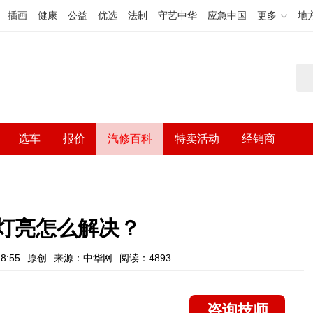
插画
健康
公益
优选
法制
守艺中华
应急中国
更多
地
选车
报价
汽修百科
特卖活动
经销商
障灯亮怎么解决？
8:55
原创
来源：中华网
阅读：4893
咨询技师