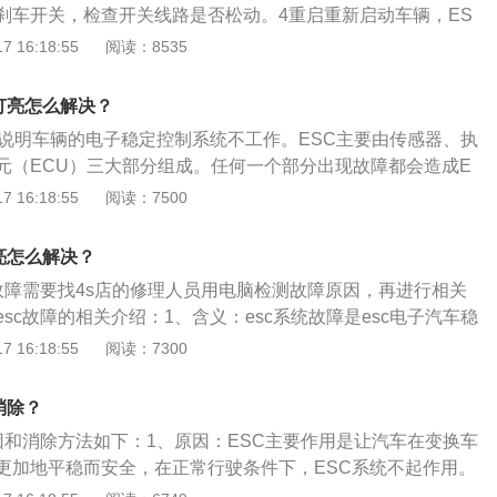
刹车开关，检查开关线路是否松动。4重启重新启动车辆，ES
 16:18:55
阅读：8535
灯亮怎么解决？
亮说明车辆的电子稳定控制系统不工作。ESC主要由传感器、执
元（ECU）三大部分组成。任何一个部分出现故障都会造成E
当ESC灯亮起时，可尝试重启发动机，再按下车辆上的ESC关
 16:18:55
阅读：7500
行重新启动。以下是别克英朗的介绍：1、外观方面：全新英
畅”的设计语言，汲取Riviera概念车的经典元素，车身造型富
亮怎么解决？
稳重，呈现出全新英朗大气简约、优雅动感的风格。全新飞翼
c故障需要找4s店的修理人员用电脑检测故障原因，再进行相关
黑色钢琴竖格栅与高亮镀铬飞翼格栅的组合，让车头的视觉中
sc故障的相关介绍：1、含义：esc系统故障是esc电子汽车稳
于车标之上。同时飞翼格栅横向贯通至两侧车灯，加强了车头
障，esc系统是电子车身稳定系统，这一系统可以在车辆转弯
 16:18:55
阅读：7300
体感。2、动力方面：全新的动力系统，1.3T+48V轻混动发
统可以提高汽车的驾驶稳定性。2、esc系统工作要求：esc系统
L-DVVT四缸发动机的配备，全面兼顾动力、油耗与良好的驾驶
感器才可以正常工作，假如某些传感器出现了故障问题，那么
足不同消费者的需求，带给消费者高效敏捷的动力体验。
消除？
统的正常运转。
原因和消除方法如下：1、原因：ESC主要作用是让汽车在变换车
更加地平稳而安全，在正常行驶条件下，ESC系统不起作用。
ESC启用，警告灯亮，ESC关闭指示灯亮起，约4秒钟后熄