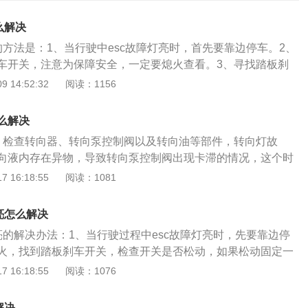
么解决
的方法是：1、当行驶中esc故障灯亮时，首先要靠边停车。2、
车开关，注意为保障安全，一定要熄火查看。3、寻找踏板刹
是不是松脱，假如松脱，固定一下就可以了。esc系统故障指
 14:52:32
阅读：1156
杂的故障问题。一般是软件系统引起的报警，也可能是传感器
。不排除假警报。检测起来比较麻烦，需要使用专门的故障诊
么解决
和判定，因此，最好送到4S店进行检修。esc的全称是电子稳
。检查转向器、转向泵控制阀以及转向油等部件，转向灯故
来就是车身的电子稳定控制系统。esc的主要作用是使汽车在
向液内存在异物，导致转向泵控制阀出现卡滞的情况，这个时
稳定和安全。正常行驶情况下，esc系统不起作用。当点火开
整个动力转向系统，取出内部异物。还有可能是转向器活塞缸
 16:18:55
阅读：1081
用，警告灯点亮，escoff指示灯点亮，约4秒后熄灭。当车辆的e
密封不良，或控制阀粘结、损坏，建议更换油管、动力转向泵
时，说明车辆的esc出了故障，此时车辆的电子稳定控制系统不
2、检查轮胎气压。车主可以通过胎压监测器等途径，查看轮
亮怎么解决
，如果轮胎气压过高或者过低，都可能导致转向灯故障，这个
亮的解决办法：1、当行驶过程中esc故障灯亮时，先要靠边停
体情况放气或补气，让轮胎气压恢复正常。3、检查连接部
火，找到踏板刹车开关，检查开关是否松动，如果松动固定一
连接部位松动，可能会有转向液泄漏的情况，也可能导致转向
动车辆，这样esc故障灯即可消除。2、找4s店的修理人员用电
 16:18:55
阅读：1076
主要紧固各连接处的螺栓，以免再次出现松动的现象。如果车
不排除假警报。需要使用专门的故障诊断仪进行故障排除和判
障，可以去维修厂请专业的维修人员用电脑检测一下故障码，
c故障的相关介绍：esc故障的含义：esc系统故障是esc电子汽
向灯的作用是比较关键的，可以提示行人或者其他车辆自己即
解决