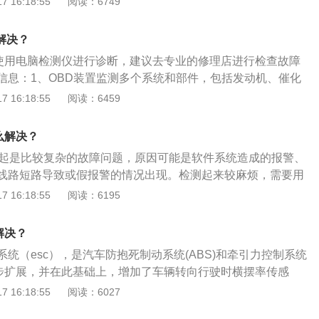
 16:18:55
阅读：6749
SC主要由传感器、执行器和电子控制单元（ECU）三大部分组
出现故障都会造成ESC故障灯亮起，在面对esc报警灯亮起
解决？
动机，再按下车辆上的ESC关闭按钮，最后再进行重新启动，
要使用电脑检测仪进行诊断，建议去专业的修理店进行检查故障
引起的报警灯亮。
信息：1、OBD装置监测多个系统和部件，包括发动机、催化
器、氧传感器、排放控制系统、燃油系统、EGR等，一般要找
 16:18:55
阅读：6459
OBD指示灯有点困难，最简单的方法是通过读取故障码，因为
与排放有关的部件信息，联接到电控单元（ECU），ECU具备
么解决？
相关故障的功能。当出现排放故障时，ECU记录故障信息和相
亮起是比较复杂的故障问题，原因可能是软件系统造成的报警、
故障码，能够迅速准确地确定故障的性质和部位。2、汽车OB
线路短路导致或假报警的情况出现。检测起来较麻烦，需要用
气系统故障指示灯，OBD中文翻译为车载自动诊断系统。OBD
来进行故障排除和确定，应第一时间送到4S店进行检修。以下
 16:18:55
阅读：6195
境、燃油特性、驾驶习惯、车辆状况等四个主要方面紧密相
SC的全称是Electronic-Stability-Controller，就是车身
环节的短板，都会影响OBD的扩展和应用。OBD技术的引入，
统。2、ESC主要作用是让汽车在变换车道或是过弯时能够更
套条件相应提高：燃油质量、车辆维修保养技能、相关零部件
解决？
在正常行驶条件下，ESC系统不起作用。点火开关打开时，ES
水平的提高、OBD技术本身的提高和社会各方面的支持。
统（esc），是汽车防抱死制动系统(ABS)和牵引力控制系统
，ESC关闭指示灯亮起，4秒钟后熄灭。3、当汽车上的ESC故
进一步扩展，并在此基础上，增加了车辆转向行驶时横摆率传感
辆的ESC发生故障，此时车辆的电子稳定控制系统不工作。
感器和方向盘转角传感器，通过ECU控制前后、左右车轮的驱
 16:18:55
阅读：6027
保车辆行驶的侧向稳定性。esc系统出现故障报警时解决步骤