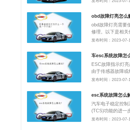
发布时间：2023-07-17
灭。2、方法：E
成，任何一个部分
obd故障灯亮怎么
时，可尝试重启发
obd故障灯亮需
看是否是由假故障
修理。以下是相关
转化器、颗粒捕集
发布时间：2023-07-17
到故障源头来清除
OBD是通过各种
车esc系统故障怎
检测和分析与排放
ESC故障指示灯
关代码，所以读取
由于传感器故障或
D灯代表发动机排
专门的故障诊断仪
发布时间：2023-07-17
的引入，与使用环
是ESC的扩展资料：1、E
关。其中任何一个
电子稳定性控制系
需要以下相关的配
esc系统故障怎么
加的平稳而安全，
的一致性、驾驶者
汽车电子稳定控制系
C启用，警告灯亮
(TCS)功能的
障常亮时，说明车
器、测向加速度传
发布时间：2023-07-17
动力和制动力，确