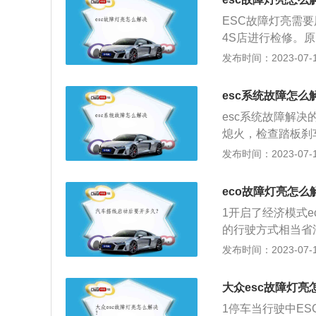
车稳定控制系统出
将转弯，在高速公
ESC故障灯亮需
转弯时起作用，es
辆有紧急情况，提
4S店进行检修。
统需要依靠非常多
或线路短路导致的
发布时间：2023-07-17
么就会影响到esc
和电子控制单元E
亮起，在面对ES
esc系统故障怎么
按钮，最后再进行重
esc系统故障解决
bsorbingSte
熄火，检查踏板刹
柱。ESC的作用
车，查看刹车路线
发布时间：2023-07-17
安全插销剪断，以
示灯点亮是一个复
以避免驾驶者在撞
故障或短路引起的
至最低。
eco故障灯亮怎么
断仪进行故障排除
1开启了经济模式
定控制器，翻译过
的行驶方式相当省油
变道或过弯时更加
区别在于主动式有
发布时间：2023-07-17
关打开时，esc启
sc故障一直亮着
起作用。
大众esc故障灯亮
1停车当行驶中E