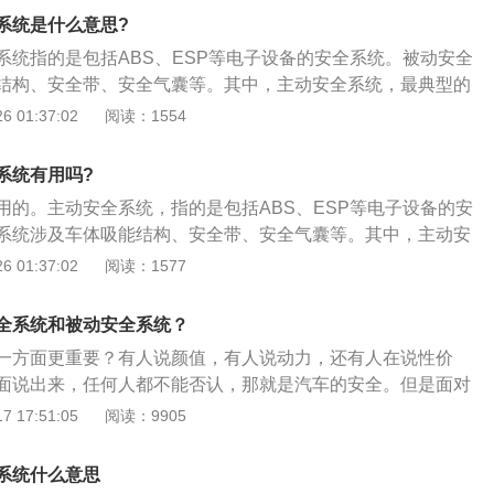
；2、当前车刹车、停止或者有其它障碍物的时候，这套系统首
系统是什么意思?
统上加力，以帮助驾驶员在做出动作前缩短刹车距离；或者它
系统指的是包括ABS、ESP等电子设备的安全系统。被动安全
向盘，来改变车辆行驶路径，以避开障碍物；3、如果距离障
结构、安全带、安全气囊等。其中，主动安全系统，最典型的
套系统会自动紧急刹车而无需驾驶员的操作。
动安全系统的作用如下：1、当车辆的速度达到30km\/h时，
 01:37:02
阅读：1554
启动，通过前风挡上的光学雷达系统监视交通状况，尤其是车
；2、当前车刹车、停止或者有其它障碍物的时候，这套系统首
系统有用吗?
统上加力，以帮助驾驶员在做出动作前缩短刹车距离；或者它
用的。主动安全系统，指的是包括ABS、ESP等电子设备的安
向盘，来改变车辆行驶路径，以避开障碍物；3、如果距离障
系统涉及车体吸能结构、安全带、安全气囊等。其中，主动安
套系统会自动紧急刹车而无需驾驶员的操作。
是主动刹车系统。主动刹车系统的作用如下：1、当车辆的速
 01:37:02
阅读：1577
h时，这套系统就会自动启动，通过前风挡上的光学雷达系统监视交
头前6米内的情况；2、当前车刹车、停止或者有其它障碍物的
全系统和被动安全系统？
先会自动在刹车系统上加力，以帮助驾驶员在做出动作前缩短
一方面更重要？有人说颜值，有人说动力，还有人在说性价
者它还可以通过调整方向盘，来改变车辆行驶路径，以避开障
面说出来，任何人都不能否认，那就是汽车的安全。但是面对
距离障碍物已经很近，这套系统会自动紧急刹车而无需驾驶员
被动安全谁更重要的问题，一直都有不同的说法，究竟汽车的
 17:51:05
阅读：9905
谁更重要呢？ “主动”与“被动”是什么意思汽车的主动安全，就
装配的一些能主动避免安全事故发生的装置与技术。 目前普通
系统什么意思
技术主要包括：ebd电子制动力分配系统、abs防抱死制动系