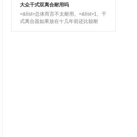
室，最后形成废气排出，就可以让三元
无法制作，需要将车辆送到修理厂或4s
造成烧机油。<&list>3、机油粘度。使用
大众干式双离合耐用吗
催化器得到清洗，排气管堵塞的情况就
店；<&list>2.车辆半轴套管防尘罩破
机油粘度过小的话，同样会有烧机油现
<&list>总体而言不太耐用。<&list>1、干
能够得到解决。
裂，破裂后会出现漏油现象，使半轴磨
象，机油粘度过小具有很好的流动性，
式离合器如果放在十几年前还比较耐
损严重，磨损的半轴容易损坏，产生异
容易窜入到气缸内，参与燃烧。<&list>
用，但是由于现在的汽车发动机动力输
响；<&list>3.稳定器的转向胶套和球头
4、机油量。机油量过多，机油压力过
出越来越高，使得干式离合器散热不足
老化，一般是使用时间过长造成的。解
大，会将部分机油压入气缸内，也会出
的缺陷也逐渐暴露出来。<&list>2、由于
决方法是更换新的质量好的转向橡胶套
现烧机油。<&list>5、机油滤清器堵塞：
干式双离合的工作环境暴露在空气中，
和球头。
会导致进气不畅，使进气压力下降，形
而离合器的散热也是通离合器罩上面的
成负压，使机油在负压的情况下吸入燃
几个小孔来进行散热。但是在行驶过程
烧室引起烧机油。<&list>6、正时齿轮或
中变速箱需要换挡，就不得不使得离合
链条磨损：正时齿轮或链条的磨损会引
器频繁工作。<&list>3、长时间的低速行
起气阀和曲轴的正时不同步。由于轮齿
驶以及过于频繁的启停，导致离合器的
或链条磨损产生的过量侧隙，使得发动
温度不断升高，而低速行驶时空气流动
机的调节无法实现：前一圈的正时和下
效率不高，无法将离合器中的热量有效
一圈可能就不一样。当气阀和活塞的运
的带走，导致离合器内部的温度不断升
动不同步时，会造成过大的机油消耗。
高，加速离合器的磨损。
解决方法：更换正时齿轮或链条。<&list
>7、内垫圈、进风口破裂：新的发动机
设计中，经常采用各种由金属和其他材