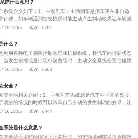
全系统什么意思？
2、降低风险：主动刹车技术系统能实现主动减速也能降低车
全系统含义如下：1、主动刹车：主动刹车是指车辆在非自适
损失和风险，这是汽车安全成熟的体现。
常行驶，如车辆遇到突发情况时能主动产生制动效果让车辆减
性的一种技术。2、主动安全系统：主动安全系统是指包括AB
 16:18:55
阅读：6781
设备的安全系统，当前车刹车、停止或有其他障碍物时，该套系
统上加力，以帮助驾驶员在做出动作前缩短刹车距离。汽车安
是什么？
动安全系统和被动安全系统，主动安全的作用是避免事故发
是利用各种电子感应控制系统和机械系统，将汽车的行驶状态
发生事故时汽车对车内乘员的保护或对被撞车辆或行人的保
，当发生碰撞或是出现行驶危险时，主动安全系统会预估碰撞
驶员谨慎行驶，在紧急情况下还会主动介入行驶控制。主动安
 16:18:55
阅读：6563
全的第一道屏障，避免危险情况和事故的发生。主动安全系统
容较为丰富，如常见的ABS（防抱死制动系统）、ESP（车身
动安全？
L（电子差速锁）、EBD（电子制动分配系统）、TCS（牵引力
动安全的相关介绍：1、主动刹车系统就是汽车在平常的驾驶
了紧急的情况的时候可以汽车自己主动的发生制动的效果，让
以提高汽车行驶过程中的安全的一种安全技术。2、主动刹车
 16:18:55
阅读：6444
不仅可以及时的躲开前面行人的伤害，而且在交通堵塞的城市
功效。3、主动安全系统就是包括abs等电子的安全设备。当汽
全系统是什么意思？
候，系统会在那0.5秒内发出警报，告知你，为开车员提供足够
在非自适应巡航的情况下正常行驶，如车辆遇到突发危险情况