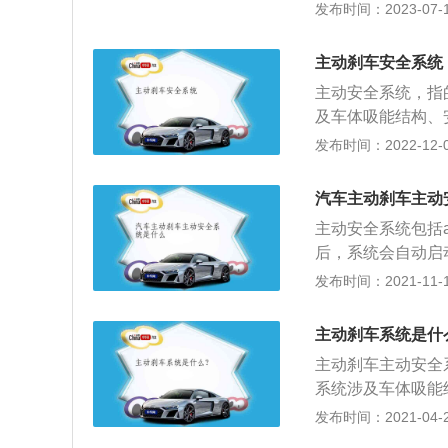
包括ABS、ES
发布时间：2023-07-17
通状况。
该套系统会自动在
汽车安全系统主要
主动刹车安全系统
故发生；被动安全
主动安全系统，指
保护。
及车体吸能结构、
刹车系统。主动安
发布时间：2022-12-02
安全系统涉及车身
主动制动系统。统
汽车主动刹车主动
市安全”系统是这些
主动安全系统包括a
风玻璃上的光学雷
后，系统会自动启
刹车、停车或有其
问题时，及时进行
发布时间：2021-11-10
短刹车距离后再采
系统，目前是有预
避开障碍物。当然
辆在拥堵的道路行
动紧急刹车。到目
主动刹车系统是什
机动车辆匹配的主
中最典型的是主动
主动刹车主动安全
和损失。
因为城市驾驶中的
系统涉及车体吸能
尾；当高速行驶时
是主动刹车系统。主
发布时间：2021-04-26
险。
这套系统就会自动