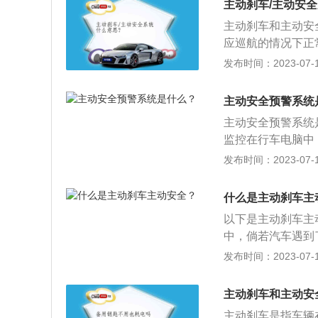
主动刹车/主动安
径，避开障碍物。
主动刹车和主动安
辆在紧急情况下的
应巡航的情况下正
速，提高行车安全
发布时间：2023-07-17
S、ESP等电子
统会自动在刹车系
主动安全预警系统
全系统主要分为主
主动安全预警系统
生；被动安全是在
监控在行车电脑中
护。
系数，然后提醒驾
发布时间：2023-07-17
全系统就是行驶安
在目前所包括的内
什么是主动刹车主
稳定系统）、ED
以下是主动刹车主
控制系统）等。
中，倘若汽车遇到
汽车自行的减速可
发布时间：2023-07-17
系统这项安全系统
中发挥着卓有效的
主动刹车和主动安
车没有在正道的时
主动刹车是指车辆