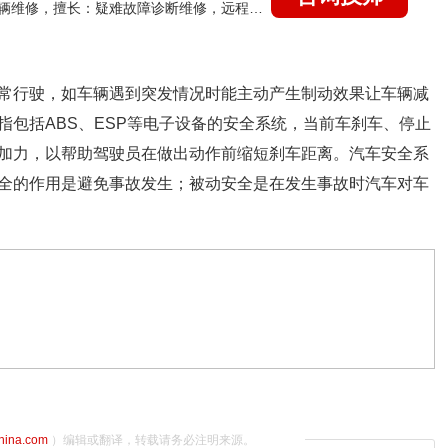
国家认证的汽车维修技师，15年德美日等各系车辆维修，擅长：疑难故障诊断维修，远程维修技术指导
常行驶，如车辆遇到突发情况时能主动产生制动效果让车辆减
包括ABS、ESP等电子设备的安全系统，当前车刹车、停止
加力，以帮助驾驶员在做出动作前缩短刹车距离。汽车安全系
全的作用是避免事故发生；被动安全是在发生事故时汽车对车
china.com
）编辑或翻译，转载请务必注明来源。