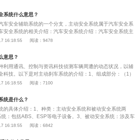
刹车系统上加力，以帮助驾驶员在做出动作前缩短刹车距离。
分为主动安全系统和被动安全系统，主动安全的作用是避免事
全系统什么意思？
是在发生事故时汽车对车内乘员的保护或对被撞车辆或行人的
汽车安全辅助系统的一个分支，主动安全系统属于汽车安全系
率超过30千米每小时，这套系统软件便会自动启动。主动安全
车安全系统的相关介绍：汽车安全系统介绍：汽车安全系统主
辆出现安全风险，防止员工受到伤害而采取的安全性制定，为
主动安全系统、被动安全系统。主动安全，就是作用避免事故
 16:18:55
阅读：9478
如ABS，EBD，TCS等都是主动安全性制定。它们的特点为提
全则是在发生事故时汽车对车内成员的保护或对被撞车辆或行
性，尽量防止车祸事故出现。主动安全性便是作用防止安全风
全系统作用：当前车刹车、停止或者有其它障碍物的时候，这
车系统的保养：1、定期检查刹车片的厚薄程度；2、定期检查
么意思？
在刹车系统上加力，以帮助驾驶员在做出动作前缩短刹车距
如果刹车油液变质或掺杂了其他物质进去则会导致刹车的压力
种利用通讯、控制与资讯科技侦测车辆周遭的动态状况，以辅
调整方向盘，来改变车辆行驶路径，以避开障碍物。
响，从而降低整个刹车系统的性能；3、定期调试刹车系统，
全科技。以下是对主动刹车系统的介绍：1、组成部分：（1）
刹车系统达到更优异的刹车性能。
者雷达传感器。（2）对数据进行处理的车载电脑和制动控制
 16:18:55
阅读：7100
理：通过车身上的雷达感测器，实时监视前方交通情况，将前
方式传给车载电脑，车载电脑对传感器和探测器测算的数据进
系统是什么？
到预先设定的刹车制动距离的数值，就会下达是刹车还是避让
统的具体介绍：1、种类：主动安全系统和被动安全系统两
控制系统就会对轮胎采取刹车制动，无需驾驶员操作。
系统：包括ABS、ESP等电子设备。3、被动安全系统：涉及车
带、安全气囊等。以下是安全系统的拓展资料：1、辅助减
 16:18:55
阅读：6842
停止或者有其它障碍物时，主动安全系统会自动在刹车系统上
缩短刹车距离，还可以通过调整方向盘，来改变车辆行驶路