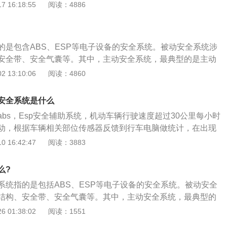
P等电子设备的安全系统，当前车刹车、停止或有其他障碍物时，
 16:18:55
阅读：4886
刹车系统上加力，以帮助驾驶员在做出动作前缩短刹车距离。
分为主动安全系统和被动安全系统，主动安全的作用是避免事
是在发生事故时汽车对车内乘员的保护或对被撞车辆或行人的
的是包含ABS、ESP等电子设备的安全系统。被动安全系统涉
安全带、安全气囊等。其中，主动安全系统，最典型的是主动
全系统是指包括ABS、ESP等电子设备在内的安全系统。被动
 13:10:06
阅读：4860
、安全带、气囊等吸能结构。其中，最典型的主动安全系统是
计显示，75%的追尾事故发生在时速30公里左右，沃尔沃的“城
安全系统是什么
事故的克星。当车速达到30km/h时，系统会自动启动，前挡
bs，Esp安全辅助系统，机动车辆行驶速度超过30公里每小时
达系统会监测交通状况，尤其是在车辆前方6米以内。当前车
动，根据车辆相关部位传感器反馈到行车电脑做统计，在出现
他障碍物时，本系统会先自动向刹车系统施力，帮助驾驶员缩
调节，让机动车辆稳定行驶。主动安全系统包括多种安全辅助
 16:42:47
阅读：3883
取行动；或者可以通过调整方向盘来改变车辆的行驶路径，以
碰撞安全系统和主动刹车等等，当机动车辆的驾驶人员驾驶车
，如果靠近障碍物，这个系统会在没有驾驶员操作的情况下自
驶时，长时间驾驶会分散机动车辆，驾驶人员的注意力，此时
前为止，主动安全系统的前沿技术已经发展到预碰撞系统，其
么?
动安全系统，会帮助机动车辆的驾驶人员降低行驶途中的风险
制动系统。这种驾驶辅助技术特别适合交通拥堵的大中城市，
系统指的是包括ABS、ESP等电子设备的安全系统。被动安全
长期拥堵会分散驾驶员的注意力，有了这个功能就可以避免追
结构、安全带、安全气囊等。其中，主动安全系统，最典型的
，这些主动制动技术系统可以实现主动减速，减少损失和风
动安全系统的作用如下：1、当车辆的速度达到30km\/h时，
 01:38:02
阅读：1551
启动，通过前风挡上的光学雷达系统监视交通状况，尤其是车