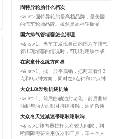
固特异轮胎什么档次
<&list>固特异轮胎是高档品牌，是美国
的汽车轮胎品牌。虽然是高档轮胎品
牌，但是中高低端的轮胎都有生产，这
国六排气管堵塞怎么清理
也是为了更好的开拓市场。
<&list>1、当车主发现自己的国六车排气
管出现堵塞的情况时，可以利用铁丝或
者是细棍，直接将杂物给取出来，如果
在家拿什么练方向盘
堵塞情况比较严重，也可以采取应急措
<&list>1、找一只平底锅，把两耳看作3
施。 <&list>2、直接利用木棍将所有的
点和9点钟方向，同时在6点钟和12点钟
杂物推到排气管里面的位置处，然后将
方向做一个标记。 <&list>2、双手握住
三元催化器拆解开，就可以将堵塞的东
大众1.8t发动机烧机油
平底锅两耳，然后往左打半圈、一圈、
西取出来。但如果是因为积碳过多引起
<&list>1、前后曲轴油封老化：前后曲轴
一圈半的练习，往右同样也要打相同的
的堵塞，就需要将三元催化器泡在草酸
油封与油大面积且持续接触，油的杂质
圈数。 <&list>3、最后强调要反复练
中进行清洗。 <&list>3、也可以利用清
和发动机内持续温度变化使其密封效果
习，这样就可以形成肌肉记忆，在真实
大众冬天过减速带咯吱咯吱响
洗剂对堵塞的情况得到解决，将清洗剂
逐渐减弱，导致渗油或漏油。<&list>2、
驾驶车辆时，不需要记忆也能打好方
放在燃油箱中，与燃油混合后，车辆启
<&list>1.转向器拉杆头有较大间隙，判
活塞间隙过大：积碳会使活塞环与缸体
向。
动时，就可以和汽油一起进入到燃烧
断间隙需要专用仪器和工具，车主本人
的间隙扩大，导致机油流入燃烧室中，