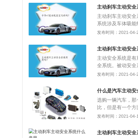
头前6米内的情况
主动刹车主动安全
先会自动在刹车系
主动刹车主动安全
还可以通过调整方
系统涉及车体吸能
碍物已经很近，这
是主动刹车系统。主
发布时间：2021-04-26
这套系统就会自动
头前6米内的情况
主动刹车主动安全
先会自动在刹车系
主动安全系统是有
还可以通过调整方
全系统。被动安全
碍物已经很近，这
全系统，最典型的
发布时间：2021-04-26
度达到30km\/
通状况，尤其是车
什么是汽车主动安
时候，这套系统首
选购一辆汽车，那
刹车距离；3、或
比，但是有一个方
碍物。当然，如果
汽车的主动安全与
发布时间：2021-04-17
的操作。
主动安全与被动安全
是指汽车本身设置
主动刹车主动安全
汽车上的主动安全