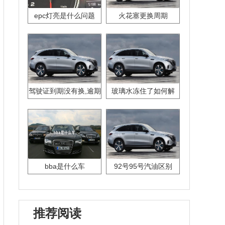
epc灯亮是什么问题
火花塞更换周期
驾驶证到期没有换,逾期
玻璃水冻住了如何解
怎么办??
决？
bba是什么车
92号95号汽油区别
推荐阅读