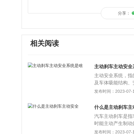
分享：
相关阅读
主动刹车主动安全
主动安全系统，指
及车体吸能结构、
刹车系统。所谓主
发布时间：2023-07-17
在遇到事故时尽可
典型的被动安全的
什么是主动刹车主
能性，从而通过一
汽车主动刹车是指
防抱死系统简称A
时能主动产生制动
称ESC、牵引力
是指包括ABS、
发布时间：2023-07-17
警、自动刹车等等