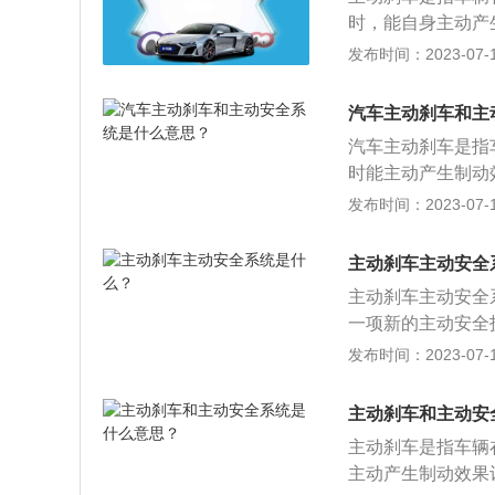
多的反应时间。倘
时，能自身主动产
提示。
动安全系统是指包
发布时间：2023-07-17
他障碍物时，系统
车距离。刹车的作
汽车主动刹车和主
鼓及轮胎与地面的
汽车主动刹车是指
速或停下。
时能主动产生制动
是指包括ABS、
发布时间：2023-07-17
时，系统会自动在
汽车安全系统主要
主动刹车主动安全
故发生；被动安全
主动刹车主动安全
保护。
一项新的主动安全
故，当前车刹车、
发布时间：2023-07-17
以帮助车主在做出
的情况下正常行驶
主动刹车和主动安
减速从而提高行车
主动刹车是指车辆
并不统一，主动安
主动产生制动效果
达到每小时30k