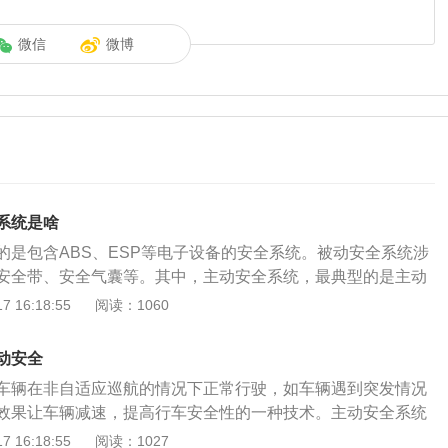
微信
微博
系统是啥
的是包含ABS、ESP等电子设备的安全系统。被动安全系统涉
安全带、安全气囊等。其中，主动安全系统，最典型的是主动
动安全，其实是和被动安全的概念相对应的。被动安全侧重于
 16:18:55
阅读：1060
能地减少车内乘客受到的伤害，例如安全气囊、笼式车身就是
范畴。而主动安全就侧重于监测到事故发生或者车辆失控的可
动安全
系列介入车辆操控的手段去避免它。主动安全配置都包括制动
车辆在非自适应巡航的情况下正常行驶，如车辆遇到突发情况
BS、电子制动力分配装置俗称EBD、车身电子稳定控制系统简
效果让车辆减速，提高行车安全性的一种技术。主动安全系统
制动系统简称TCS，以及如今主流的配置中的主动巡航、偏航预
ESP等电子设备的安全系统，当前车刹车、停止或有其他障碍物
 16:18:55
阅读：1027
。