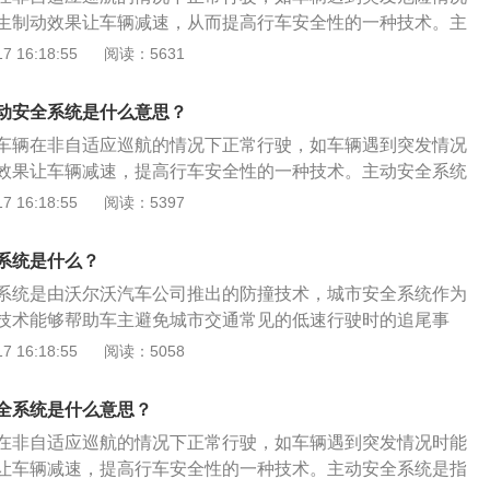
若是打了转向灯，在正常变道行驶的过程中，不会发生一点的
生制动效果让车辆减速，从而提高行车安全性的一种技术。主
括abs、esp等电子设备的安全系统，当前车刹车、停止或有其
 16:18:55
阅读：5631
会自动在刹车系统上加力，以帮助驾驶员在做出动作前缩短刹
用是降低速度或使车辆停止，其工作原理是利用刹车片与刹车
动安全系统是什么意思？
摩擦，将车辆行进的动能转换成摩擦后的热能，从而使汽车减
车辆在非自适应巡航的情况下正常行驶，如车辆遇到突发情况
效果让车辆减速，提高行车安全性的一种技术。主动安全系统
ESP等电子设备的安全系统，当前车刹车、停止或有其他障碍物
 16:18:55
阅读：5397
刹车系统上加力，以帮助驾驶员在做出动作前缩短刹车距离。
分为主动安全系统和被动安全系统，主动安全的作用是避免事
系统是什么？
是在发生事故时汽车对车内乘员的保护或对被撞车辆或行人的
系统是由沃尔沃汽车公司推出的防撞技术，城市安全系统作为
技术能够帮助车主避免城市交通常见的低速行驶时的追尾事
停止或者有其他障碍物时，这套系统会自动在刹车系统上加力
 16:18:55
阅读：5058
动作前缩短刹车距离。主动刹车功能是指车辆在非自适应巡航
，如车辆遇到突发危险情况时能自身主动产生制动效果让车辆
全系统是什么意思？
安全性的一种技术，但是目前各个汽车厂商对这项技术的命名
在非自适应巡航的情况下正常行驶，如车辆遇到突发情况时能
全系统包括ABS、ESP等电子设备的安全系统，当车辆的速度
让车辆减速，提高行车安全性的一种技术。主动安全系统是指
m时，这套系统就会自动启动通过前风挡上的光学雷达系统监视交