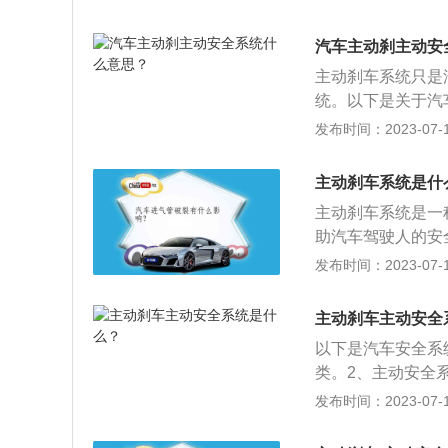
时，系统会自动在
汽车安全系统主要
汽车主动刹主动安
故发生；被动安全
主动刹车系统只是
保护。当车辆的速
统。以下是关于汽
制定是为了预防车
要分为两个方面，
发布时间：2023-07-17
主动安全性制定，
的发生。而被动安
高车辆的行驶稳定
人的保护。主动安
险的出现。日常刹
主动刹车系统是什
套系统首先会自动
或更换刹车油液，
主动刹车系统是一
离。它还可以通过
和润滑程度受到影
助汽车驾驶人的安
定期的调试可以使
探测用的摄像头或
发布时间：2023-07-17
系统。2、工作原
方的障碍物以数据
主动刹车主动安全
行计算和分析，达
以下是汽车安全系
等相关指令，制动
类。2、主动安全
体吸能结构、安全
发布时间：2023-07-17
速：当前车刹车、
加力，帮助驾驶员