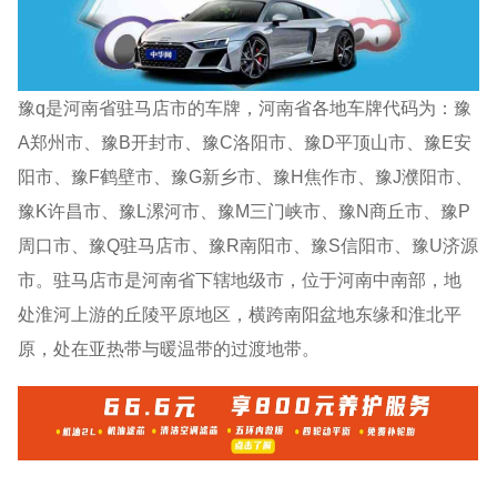
豫q是河南省驻马店市的车牌，河南省各地车牌代码为：豫
A郑州市、豫B开封市、豫C洛阳市、豫D平顶山市、豫E安
阳市、豫F鹤壁市、豫G新乡市、豫H焦作市、豫J濮阳市、
豫K许昌市、豫L漯河市、豫M三门峡市、豫N商丘市、豫P
周口市、豫Q驻马店市、豫R南阳市、豫S信阳市、豫U济源
市。驻马店市是河南省下辖地级市，位于河南中南部，地
处淮河上游的丘陵平原地区，横跨南阳盆地东缘和淮北平
原，处在亚热带与暖温带的过渡地带。