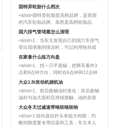
固特异轮胎什么档次
<&list>固特异轮胎是高档品牌，是美国
的汽车轮胎品牌。虽然是高档轮胎品
牌，但是中高低端的轮胎都有生产，这
国六排气管堵塞怎么清理
也是为了更好的开拓市场。
<&list>1、当车主发现自己的国六车排气
管出现堵塞的情况时，可以利用铁丝或
者是细棍，直接将杂物给取出来，如果
在家拿什么练方向盘
堵塞情况比较严重，也可以采取应急措
<&list>1、找一只平底锅，把两耳看作3
施。 <&list>2、直接利用木棍将所有的
点和9点钟方向，同时在6点钟和12点钟
杂物推到排气管里面的位置处，然后将
方向做一个标记。 <&list>2、双手握住
三元催化器拆解开，就可以将堵塞的东
大众1.8t发动机烧机油
平底锅两耳，然后往左打半圈、一圈、
西取出来。但如果是因为积碳过多引起
<&list>1、前后曲轴油封老化：前后曲轴
一圈半的练习，往右同样也要打相同的
的堵塞，就需要将三元催化器泡在草酸
油封与油大面积且持续接触，油的杂质
圈数。 <&list>3、最后强调要反复练
中进行清洗。 <&list>3、也可以利用清
和发动机内持续温度变化使其密封效果
习，这样就可以形成肌肉记忆，在真实
大众冬天过减速带咯吱咯吱响
洗剂对堵塞的情况得到解决，将清洗剂
逐渐减弱，导致渗油或漏油。<&list>2、
驾驶车辆时，不需要记忆也能打好方
放在燃油箱中，与燃油混合后，车辆启
<&list>1.转向器拉杆头有较大间隙，判
活塞间隙过大：积碳会使活塞环与缸体
向。
动时，就可以和汽油一起进入到燃烧
断间隙需要专用仪器和工具，车主本人
的间隙扩大，导致机油流入燃烧室中，