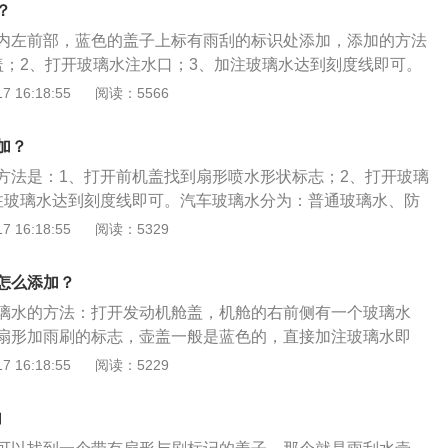
剂及多种表面活性剂。玻璃水按性状可分为：固体玻璃水和液
？
清洗性能和防冻性能。
内左前部，蓝色的盖子上标有雨刮的标识处添加，添加的方法
盖；2、打开玻璃水注水口；3、加注玻璃水达到刻度线即可。
酒精、乙二醇、缓蚀剂、多种表面活性剂组成。玻璃水的性能
 16:18:55
阅读：5566
洗性能：由多种表面活性剂及添加剂复配而成，表面活性剂具
溶功能；2、防冻性能：显著降低液体的冰点；3、防雾性能：
加？
层单分子保护层。
方法是：1、打开前机盖找到扇形喷水形状标志；2、打开玻璃
注玻璃水达到刻度线即可。汽车玻璃水分为：普通玻璃水、防
防冻型玻璃水。汽车玻璃水的性能和特点是：1、清洗性能：
 16:18:55
阅读：5329
及添加剂复配而成，表面活性剂具有润湿、渗透、增溶功能；
著降低液体的冰点；3、防雾性能：玻璃表面会形成一层单分子
怎么添加？
璃水的方法：打开发动机舱盖，机舱的右前侧有一个玻璃水
扇形加雨刷的标志，壶盖一般是蓝色的，直接加注玻璃水即
注意不要加得过满。汽车挡风玻璃水俗称玻璃水，属于汽车使
 16:18:55
阅读：5229
质的汽车挡风玻璃水主要由水、酒精、乙二醇、缓蚀剂及多种
罗拉车身尺寸长宽高分别为4635mm、1780mm、1455m
加
m。