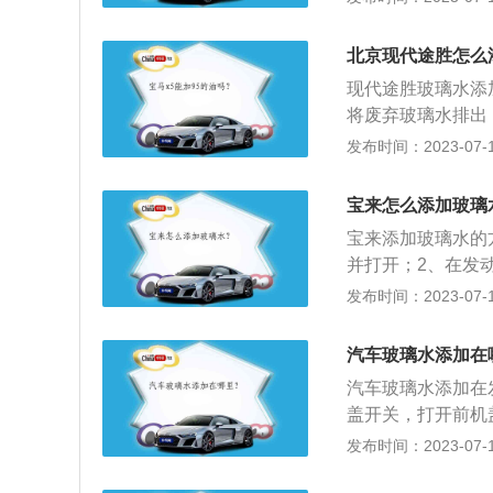
处，蓝色的盖子并
季和夏季用，冬季
北京现代途胜怎么
5、盖好盖子，放
现代途胜玻璃水添
闭合
将废弃玻璃水排出
打开雨刮器工作旋
发布时间：2023-07-17
出时，加注4L玻
时，需要注意，北
宝来怎么添加玻璃
宝来添加玻璃水的
并打开；2、在发
其车身尺寸是：长46
发布时间：2023-07-17
积为50l，行李箱容
是85kw，最大扭
汽车玻璃水添加在
类型是麦弗逊式独
汽车玻璃水添加在
盖开关，打开前机
加到刻度线即可。
发布时间：2023-07-17
用专业的玻璃水。