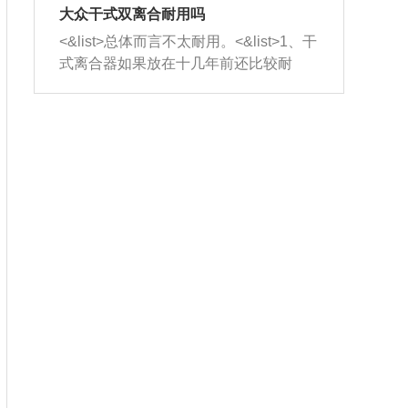
室，最后形成废气排出，就可以让三元
无法制作，需要将车辆送到修理厂或4s
造成烧机油。<&list>3、机油粘度。使用
大众干式双离合耐用吗
催化器得到清洗，排气管堵塞的情况就
店；<&list>2.车辆半轴套管防尘罩破
机油粘度过小的话，同样会有烧机油现
<&list>总体而言不太耐用。<&list>1、干
能够得到解决。
裂，破裂后会出现漏油现象，使半轴磨
象，机油粘度过小具有很好的流动性，
式离合器如果放在十几年前还比较耐
损严重，磨损的半轴容易损坏，产生异
容易窜入到气缸内，参与燃烧。<&list>
用，但是由于现在的汽车发动机动力输
响；<&list>3.稳定器的转向胶套和球头
4、机油量。机油量过多，机油压力过
出越来越高，使得干式离合器散热不足
老化，一般是使用时间过长造成的。解
大，会将部分机油压入气缸内，也会出
的缺陷也逐渐暴露出来。<&list>2、由于
决方法是更换新的质量好的转向橡胶套
现烧机油。<&list>5、机油滤清器堵塞：
干式双离合的工作环境暴露在空气中，
和球头。
会导致进气不畅，使进气压力下降，形
而离合器的散热也是通离合器罩上面的
成负压，使机油在负压的情况下吸入燃
几个小孔来进行散热。但是在行驶过程
烧室引起烧机油。<&list>6、正时齿轮或
中变速箱需要换挡，就不得不使得离合
链条磨损：正时齿轮或链条的磨损会引
器频繁工作。<&list>3、长时间的低速行
起气阀和曲轴的正时不同步。由于轮齿
驶以及过于频繁的启停，导致离合器的
或链条磨损产生的过量侧隙，使得发动
温度不断升高，而低速行驶时空气流动
机的调节无法实现：前一圈的正时和下
效率不高，无法将离合器中的热量有效
一圈可能就不一样。当气阀和活塞的运
的带走，导致离合器内部的温度不断升
动不同步时，会造成过大的机油消耗。
高，加速离合器的磨损。
解决方法：更换正时齿轮或链条。<&list
>7、内垫圈、进风口破裂：新的发动机
设计中，经常采用各种由金属和其他材