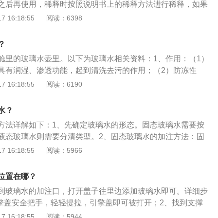
之后再使用，稀释时按照说明书上的稀释方法进行稀释，如果
接添加。2、打开发动机舱，发动机舱的开关一般在车内，慢
 16:18:55
阅读：6398
定将引擎盖固定住，避免在添加玻璃水时出现引擎盖突然下落
添加玻璃水的位置，一般在发动机舱整体位置的左侧，通常是
？
找不到可以通过汽车保养手册上的相关标准找到添加口，打开
舱里的玻璃水壶里。以下为玻璃水相关资料：1、作用：（1）
璃水添加就可以，注意不要添加超过MAX标线。
具有润湿、渗透功能，起到清洗去污的作用；（2）防冻性
冰点，起到防冻的作用：有酒精、乙二醇的存在，能显著降低
 16:18:55
阅读：6190
起到防冻的作用，能很快溶解冰霜。2、分类：（1）固体玻璃
环境使用：在夏季常用，在清洗液里增加除虫胶成分，可以快速
水？
上的飞虫残留物；（2）液体玻璃水是一种专为冬季使用的防
方法详解如下：1、先确定玻璃水的形态。固态玻璃水需要按
保证在外界气温低于零下20℃时，依旧不会结冰冻坏汽车设
液态玻璃水则需要分清类型。2、固态玻璃水的加注方法：固
比例加水溶解。将固态玻璃水放入玻璃水箱内后加入清水，或
 16:18:55
阅读：5966
固态玻璃水溶解后再注入玻璃水箱内。3、液态玻璃水的加注
则需要分清类型。浓缩型液态玻璃水因为液体腐蚀性高，需要
位置在哪？
释后加注。而非浓缩型液态玻璃水则可以即买即用。
到玻璃水的加注口，打开盖子往里边添加玻璃水即可。详细步
引擎盖安全把手，轻轻提拉，引擎盖即可被打开；2、找到支撑
的地方，向右上方提拉，找到固定处固定;3、找到玻璃水添加
 16:18:55
阅读：5944