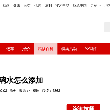
插画
健康
公益
优选
法制
守艺中华
应急中国
更多
地
选车
报价
汽修百科
特卖活动
经销商
璃水怎么添加
0:03
原创
来源：中华网
阅读：4863
咨询技师