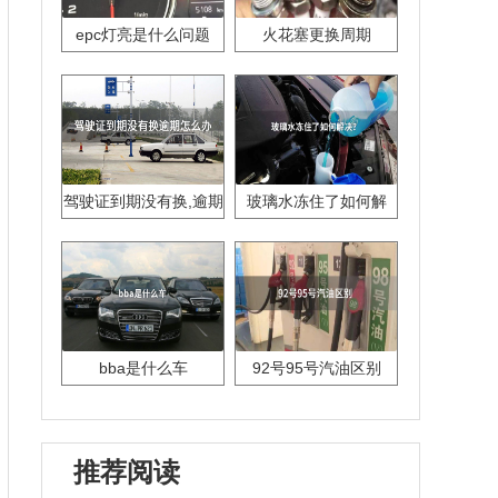
epc灯亮是什么问题
火花塞更换周期
驾驶证到期没有换,逾期
玻璃水冻住了如何解
怎么办??
决？
bba是什么车
92号95号汽油区别
推荐阅读