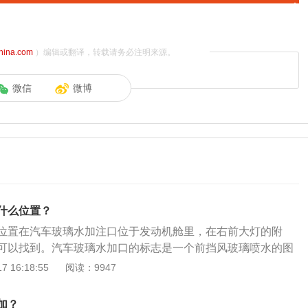
china.com
）编辑或翻译，转载请务必注明来源。
微信
微博
什么位置？
位置在汽车玻璃水加注口位于发动机舱里，在右前大灯的附
可以找到。汽车玻璃水加口的标志是一个前挡风玻璃喷水的图
方法：玻璃水的水箱大多藏在引擎盖下，将引擎盖打开并支撑
 16:18:55
阅读：9947
个蓝色或者黑色小盖子，这个就是玻璃水箱的上盖；打开小盖
去，加到刚看到玻璃水为止，不要加太满；加完后一定记得把
加？