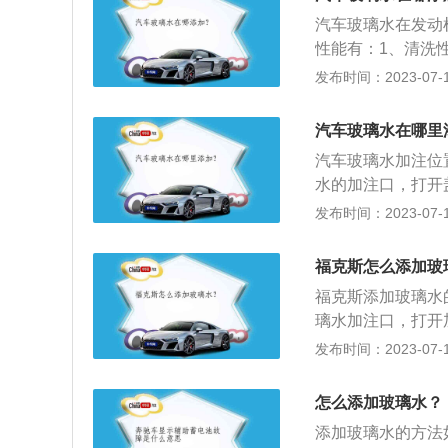
盖子盖严。玻璃水
汽车玻璃水在发动
水，否则冬季气温
性能有：1、清洗
璃水储存罐。如果
性剂具有润湿、渗
发布时间：2023-07-17
容易导致玻璃水喷
能显著降低液体的
量不好的玻璃水会
单分子保护层，可
汽车玻璃水在哪里
静电性能：用玻璃
汽车玻璃水加注位
5、润滑性能：其
水的加注口，打开
止产生划痕。
夏季用玻璃水、冬
发布时间：2023-07-17
要用于清除玻璃上
璃水用品。玻璃水
福克斯怎么添加玻
到3分钟后，用软
福克斯添加玻璃水
亮；如有重污物，
璃水加注口，打开
效之外，还有润滑
发布时间：2023-07-17
分别为4647mm、
全新家族设计，其
怎么添加玻璃水？
色18英寸轮圈、
添加玻璃水的方法
感十足。