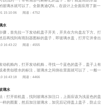
可以找到一个带有扇形与刷标记的盖子，那个就是雨刮水壶
的玻璃水就可以了。全新奥迪Q5L，在设计上全面应用了新一
边形进气格栅以及更宽大的金属边框，充满机械气息，配备新
 15:10:06
阅读：4752
大灯以及顺如流水的动态转向灯；内饰方面充满现代科技气息，
寸悬浮式显示屏，支持CarPlay、CarLife、以及语音识别控制
璃水
氛围灯为驾驶者带来更多彩的视觉享受，音响方面可选装19个来
步骤，首先拉一下发动机盖子开关，开关在方向盘左下方。打
Olufsen音响，给驾驶者和乘坐者不一样的3D音效体验。
然后再找到有雨刮器图标的盖子，即玻璃水盖，打开它并拿出
黄色塑料条查看玻璃水位，加入玻璃水直接倒入。倒好玻璃水
 16:43:22
阅读：4555
，盖好盖子，再把发动机盖子压回去。汽车玻璃水是清除汽车
玻璃达到光亮清洁的效果。它是由多种表面活性剂及添加剂复
剂通常有润湿、渗透等功能。汽车玻璃水还能降低液体的冰
发动机舱内，打开发动机舱，寻找一个蓝色的盖子，盖子上有
效果，能使冰霜溶解。它还可以防雾，玻璃水可以在车窗表面
或者类似喷水的标注，玻璃水之间倒在里面就可以了，一般一
保护膜能够防止雾滴形成，保障汽车玻璃清洁透明。玻璃水还
同一种汽车玻璃水不用放掉再加，不是同一种型号的玻璃水建
 16:43:18
阅读：4466
能，车窗被清洗后，吸附在玻璃表面的物质，还能消除玻璃表
不过大多数玻璃水里面就是加了柔顺剂与酒精的水，规格都是
窗静电。玻璃水还具有防腐蚀功能，玻璃水中含有缓蚀剂，不
钱以内一瓶的那种），如果不是冬天的话，混用也影响不大。所
车面漆、橡胶比较安全。
玻璃水
挡风玻璃清洗液的俗称，属于汽车使用中的易耗品。优质的汽
法：打开前机盖，找到玻璃水加注口，上面应该为浅蓝色的盖
由水、酒精、乙二醇、缓蚀剂及多种表面活性剂组成，汽车挡
一样的图案，然后加注玻璃水，加完后记得盖上盖子，防止尘
水。