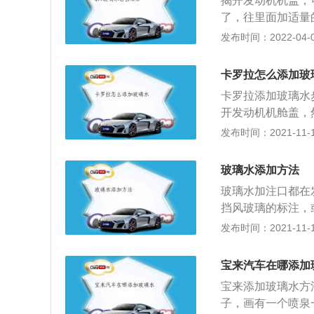
揭开发动机机盖，
了，往里面加适量
代家族化特征，六
发布时间：2022-04-01
一代矩阵式LED
中控屏幕采用8.3英
卡罗拉怎么添加玻
系统，30色可选
卡罗拉添加玻璃水
自丹麦的Bang&
开发动机机舱盖，
黄色塑料条，通过
发布时间：2021-11-10
之后，收起塑料条
玻璃上的污渍，使
玻璃水添加方法
配而成。表面活性
玻璃水加注口都在
点，有一定的防冻
挡风玻璃的标注，
形成保护膜，这层
升半加满。一般加
发布时间：2021-11-10
有一定的抗静电功
议完后再加新的。
面的电荷，防止车
差不多的（20块
会腐蚀金属，对汽
宝来汽车在哪添加
谓玻璃水就是汽车
宝来添加玻璃水方
车挡风玻璃水主要
子，画有一个喷泉
风玻璃水俗称玻璃