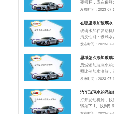
要稀释，应在稀释
不用稀释，可以直
发布时间：2023-07-17
慢拉起引擎盖，确
的现象。3、找到
在哪里添加玻璃水
蓝色的盖子，如果
玻璃水加在发动机
之后将准备好的玻
清洗性能：玻璃水
能：能降低液体的
发布时间：2023-07-17
液体的冰点，从而
水大多为0℃以上
思域怎么添加玻璃
清除撞在挡风玻璃
思域添加玻璃水的
冻型玻璃清洗液：
照比例加水溶解，
施。
态玻璃水需要按照
发布时间：2023-07-17
者是用塑料容器将
方法：液态玻璃水
汽车玻璃水的添加
按说明比例兑水稀
打开发动机舱，找
骤如下:1、找到
杠，在最靠近车标
发布时间：2023-07-17