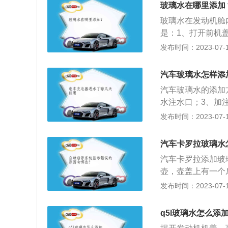
精、乙二醇、缓蚀
玻璃水在哪里添加
体玻璃水，其具有
玻璃水在发动机舱
是：1、打开前机
玻璃水主要由水、
发布时间：2023-07-17
和特点是：1、清
有润湿、渗透、增
汽车玻璃水怎样添
玻璃表面会形成一
汽车玻璃水的添加
水注水口；3、加
冻型玻璃水、特效
发布时间：2023-07-17
由多种表面活性剂
2、防冻性能：显
汽车卡罗拉玻璃水
保护层。
汽车卡罗拉添加玻
壶，壶盖上有一个
可。加注玻璃水时
发布时间：2023-07-17
用中的易耗品。优
表面活性剂组成。卡
q5l玻璃水怎么添
m，轴距为2700m