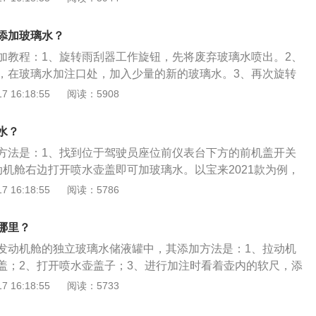
带有喷水的标志，轻轻打开;4、添加玻璃水，注意玻璃水分冬
不要使用夏季的，会被冻住。另外注意不要溢出，以免浪费；
添加玻璃水？
下支撑杠，并轻轻盖上引擎盖，并轻轻按压，引擎盖就能完全
加教程：1、旋转雨刮器工作旋钮，先将废弃玻璃水喷出。2、
，在玻璃水加注口处，加入少量的新的玻璃水。3、再次旋转
钮，清理出剩余的废弃玻璃水。4、喷水口处不再有玻璃水喷
 16:18:55
阅读：5908
璃水，至此加注过程就全部完成。如果车主选择自己添加玻璃水
方选择防冻型玻璃水；南方选择增加除虫胶成分的玻璃水。
水？
方法是：1、找到位于驾驶员座位前仪表台下方的前机盖开关
动机舱右边打开喷水壶盖即可加玻璃水。以宝来2021款为例，
63mm、宽1815mm、高1462mm，轴距为2688mm，油箱容
 16:18:55
阅读：5786
积为506l。宝来2021款搭载了1.2t涡轮增压发动机，最大功率
矩是200nm，与其匹配的是7挡双离合变速箱，其采用的前悬架
哪里？
立悬架，后悬架类型是扭力梁式非独立悬架。
发动机舱的独立玻璃水储液罐中，其添加方法是：1、拉动机
盖；2、打开喷水壶盖子；3、进行加注时看着壶内的软尺，添
汽车玻璃水使用的注意事项是：1、要经常检查玻璃水；2、使
 16:18:55
阅读：5733
玻璃水是汽车挡风玻璃清洗液的简称，其主要组成是：水、酒