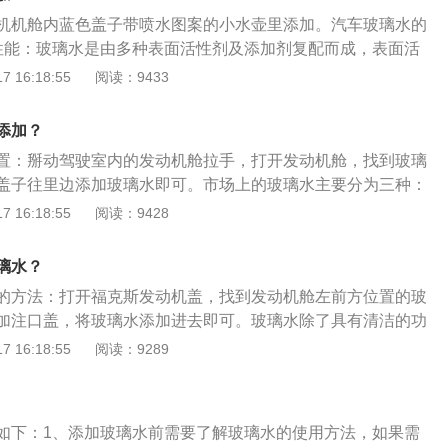
使用的注意事项：在冬季时，一定要使用冰点较低的专用玻璃
机机舱内蓝色盖子带喷水图案的小水壶里添加。汽车玻璃水的
过低玻璃水容易结冰。液体结冰后体积会变大，这样会损坏玻
性能：玻璃水是由多种表面活性剂及添加剂复配而成，表面活
玻璃水缺少，尽量不要用水代替，因为水中存在杂质，这样很
透、增溶等功能，可以起到清洗去污的作用；2、防冻性能：
 16:18:55
阅读：9433
嘴堵塞。在购买玻璃水时不要购买质量不好的玻璃水，使用质
冰点，起到防冻的作用；3、防雾性能：玻璃表面会形成一层
加速雨刷老化。
以防止形成雾滴，保证风挡玻璃清澈透明和视野清晰；4、抗
添加？
水清洗后，吸附在玻璃表面的物质能消除玻璃表面的电荷；
置：掰动驾驶室内的发动机舱拉手，打开发动机舱，找到玻璃
粘度较大可以起润滑作用，减少雨刷器与玻璃之间的摩擦，防
盖子往里边添加玻璃水即可。市场上的玻璃水主要分为三种：
季防冻型玻璃水和特效防冻型玻璃水，其中夏季用的玻璃水主
 16:18:55
阅读：9428
的飞虫残留物。要根据不同的气候和温度条件，选择合适的玻
也可以用于清洗其他的玻璃，将其喷涂在所清除部位，浸湿2
璃水？
棉布擦拭或直接用软棉布沾清除液擦拭所清除的部位，直至透
的方法：打开福克斯发动机盖，找到发动机舱左前方位置的玻
可反复清洗，并用清水冲洗擦干。
加注口盖，将玻璃水添加进去即可。玻璃水除了具有清洁的功
的作用。福特福克斯是一款A级家用轿车，其车身尺寸长宽高
 16:18:55
阅读：9289
1810mm、1468mm，轴距为2648mm。外观方面，福克斯采用
LED光源的前大灯造型锐利，L型日行灯格外惹眼；配备了双
运动保险杠以及后扰流板，很有活力，符合年轻人的审美，运动
如下：1、添加玻璃水前需要了解玻璃水的使用方法，如果需