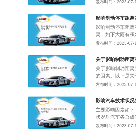
换证的时候才发现
发布时间：2023-07-17
反映变化事项：在
信息变化的小方格
影响制动停车距离
里面填写上变化以
影响制动停车距离
理。如果说在换证
离，如下大雨有积
降低准驾车型的这
离影响较大，喝酒
发布时间：2023-07-17
来降低准驾车型。
此等行为，非常危
系统本身的因素，
关于影响制动距离
的长短，车辆是否
关于影响制动距离
停车距离，胎压高
的因素。以下是关
制动性能的关键性
发布时间：2023-07-17
动到汽车完全静止
了各种车型在规定
影响汽车技术状况
不超过19m，其余总
主要影响因素如下
状况对汽车各总成
件差，汽车的运用
发布时间：2023-07-17
及总成使用情况的