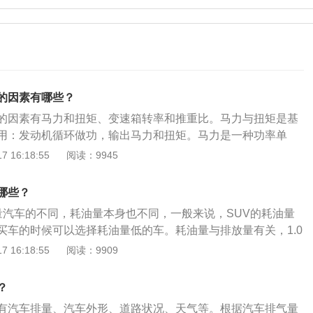
的因素有哪些？
的因素有马力和扭矩、变速箱转率和推重比。马力与扭矩是基
用：发动机循环做功，输出马力和扭矩。马力是一种功率单
够产生多大能量，马力越大，车辆最高速度越高，而扭矩就是
 16:18:55
阅读：9945
多大，推动车辆的力气越大，加速自然越快，但是马力与扭矩
举一个极端的例子，高铁的马力大，扭矩也大，但是它的提速
哪些？
与扭矩只是汽车性能的基础。车辆的推重比才是决定因素，推
量汽车的不同，耗油量本身也不同，一般来说，SUV的耗油量
：动力有了来源，有了传递，最后当然是作用效果，这时就要
买车的时候可以选择耗油量低的车。耗油量与排放量有关，1.0
重比"，推重比是汽车马力和重量的比值，在汽车重量相同的情
里的耗油量在5升左右。1.5-1.6排量的汽车，100公里的耗油量
 16:18:55
阅读：9909
重比越大。推重比是决定车辆加速的重要因素，推重比越大提
是参考数值，具体情况需要看具体的车辆。2、汽车的外形。这
动效率越高，对加速越有帮助：变速箱作为传递动力的媒介，
风的阻力不难理解，飞机的外形、轮廓的设计考虑到风的阻
损耗。目前传动效率最高的就是手动挡变速箱，可以达到9
？
，耗油量越高。风的阻力大部分受到汽车外形的影响。如果减
的种类不同，传动效率也不同，一般情况下传动效率排名为手动
有汽车排量、汽车外形、道路状况、天气等。根据汽车排气量