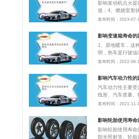
影响发动机点火提
值；4、燃烧室形
火提前角关键的因
发布时间：2023-07-17
更大的提前角才能
防止在做功行程才
影响变速箱寿命的
度。点火提前角也
1、原地暖车，这
效率也将下降。
明，热车是行驶油
热车的时间，养成
发布时间：2022-06-10
间打齿，会损伤同
当我们在超车或加
影响汽车动力性的
挡位，让车辆在短
汽车动力性主要受
不仅不省油，还会
线形、汽车质量、
低档或调到S挡，
发动机最大功率、
发布时间：2021-11-10
性能。正常情况下
的影响。主减速器
不更换变速油，会
动系统档数的影响
变速器是用来改变
影响轮胎使用寿命
档数。变速器档数
比，也叫变速箱。
影响轮胎使用寿命
机的平均功。变速
出装置。传动机构
阳光照射等。轮胎