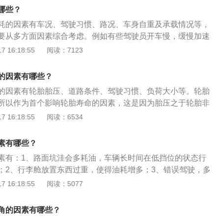
行驶时，市区行驶车速要比郊区行驶车速降低50%-52%；发动
哪些？
36%；变速器使用频次增加。
耗的因素有车况、驾驶习惯、路况、车身自重及承载情况等，
要从多方面因素综合考虑。例如有些驾驶员开车慢，缓慢加速
刹车，这样开车油耗估计不会太高；有些驾驶员则刚好相反，
 16:18:55
阅读：7123
繁急刹车，这样开车油耗不会低。以下为计算油耗的方法：通
系来计算油耗。1.记录公里数：给汽车加油加到跳枪为止，记
的因素有哪些？
2.记录加油量：下次再加油时，仍然加到跳枪为止，记录加油
的因素有轮胎胎压、道路条件、驾驶习惯、负荷大小等。轮胎
计算：计算此时距上次跑的公里数，通过路程和速度的关系来计
所以作为首个影响轮胎寿命的因素，这是因为胎压之于轮胎非
轮胎的生命，没有了胎压，轮胎将不能发挥作用。负荷大小：
 16:18:55
阅读：6534
胎有重大的影响。车辆的负荷越大，则轮胎的寿命越短，尤其
就会使轮胎吃重而产生变形，同时加大摩擦，也会导致轮胎寿
素有哪些？
胎处于超负荷运作，容易引起爆胎。驾驶习惯：日常驾驶中要
素有：1、路面坑洼会多耗油，车辆长时间在低挡位的状态行
理想的状态是匀速行驶，建议车主养成良好的驾驶习惯，切忌
；2、行李舱放置东西过重，使得油耗增多；3、错误驾驶，多
车、急速转弯等驾驶行为。道路条件：如果经常在颠簸、凹凸
、低挡高速会多耗油；5、不保养发动机会多耗油，发动机点火系
 16:18:55
阅读：5077
地面上行车，会对轮胎造成过度撞击和磨损，进而降低轮胎的
影响也很大，如点火时间不准确、高压线漏电、火花塞积碳造
常驾驶最好选择路面状况较好的路段，能有效减少轮胎非正常
发动机燃烧效率降低、油耗增加；6、胎压不足，导致油耗增
角的因素有哪些？
车保养，会导致油耗增加，汽车保养包括轴承、刹车。