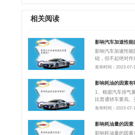
相关阅读
影响汽车加速性能
影响汽车加速性能
础，但不起绝对作
位，代表发动机能
发布时间：2023-07-17
这个能量的力气有
并不起决定作用，
影响耗油的因素有
却很慢，所以马力
1、根据汽车排气
重比越大加速越快
比普通轿车要高。
提到一个名词"推
排量的汽车100公
发布时间：2023-07-17
况下，马力越大推
在7升左右。这只
速越快。变速箱传
主要是风的阻力，
必然涉及到动力的
影响耗油量的因素
力，风的阻力越大
5%。因为变速箱
影响耗油量的因素