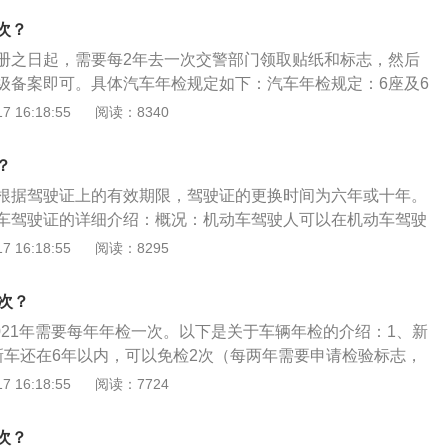
汽车在机动车检验有效期满前三个月内的时候年检。根据相关
车等车辆6年内免检是指车辆免于上线检验，但车主仍需要在
所有人在处理完机动车相关的违章事故后，才能按照法定流
次？
为2年)检测尾气合格后到车管所、机动车登记服务站、交警中队
检。
册之日起，需要每2年去一次交警部门领取贴纸和标志，然后
，并张贴到汽车前挡风玻璃右上角。免检政策适用范围：非营
级备案即可。具体汽车年检规定如下：汽车年检规定：6座及6
免检政策自2014年9月1日起试行。注册登记日期在2012年9
6年免检政策。虽然六年内免于上线检测，但需要每两年申请
 16:18:55
阅读：8340
可以免检2次；注册登记日期在2010年9月1日至2012年8月31
年免检的前提是在这段时间内没有发生重大交通事故。如果发
次；注册登记日期在2010年8月31日之前，仍按照原检验规定
上线检查；7座及以上车辆不享受6年免检政策，前6年仍需每2
？
营运车辆，注册后的前5年每年进行一次年检，超过5年的每6
根据驾驶证上的有效期限，驾驶证的更换时间为六年或十年。
；货车和大中型非营运客车10年内每年检查一次，10年以上每
车驾驶证的详细介绍：概况：机动车驾驶人可以在机动车驾驶
车刚满它的型号和性质决定是否年检。普通家用汽车(5座乘用
日内，向机动车驾驶证核发地车辆管理所申请换证。持有C照的
 16:18:55
阅读：8295
检，而7座及以上的汽车不能享受6年免检政策。对于营运性质的
年审，但是要在有效期满时进行换证。注意事项：驾驶证办理
需要进行检查，5年后每半年年检一次。年检时间的计算应以新
份证原件和复印件、驾驶证、身体条件证明、一次白底彩照三
如果是2013年购买的家用汽车，可以享受6年免检，到2019
次？
携带办理相关手续的费用。
要注意的是，即使在免检期内，也需要每两年申领一次年检标
2021年需要每年年检一次。以下是关于车辆年检的介绍：1、新
新车还在6年以内，可以免检2次（每两年需要申请检验标志，
测）。2、第6年和第8年时：第6年和第8年时，车辆上检测线
 16:18:55
阅读：7724
0年以上的私家车：对10年以上的私家车，仍然按照原规定的检
年至15年的每年检验1次，15年以上的每半年检验1次。机动车
次？