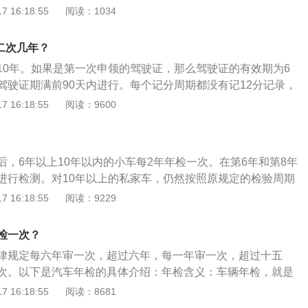
全技术检验机构应当按照国家机动车安全技术检验标准对机动
 16:18:55
阅读：1034
车以外的机动车因故不能在登记地检验的,机动车所有人可以向
验结果承担法律责任。依据《中华人民共和国道路交通安全法
理所申请检验合格标志。申请前,机动车所有人应当将涉及该车
条机动车应当从注册登记之日起，按照下列期限进行安全技术
法行为和交通事故处理完毕。申请时,机动车所有人应当确认申
二次几年？
客汽车5年以内每年检验1次；超过5年的，每6个月检验1次；
证、机动车交通事故责任强制保险凭证、车船税纳税或者免税
10年。如果是第一次申领的驾驶证，那么驾驶证的有效期为6
型、中型非营运载客汽车10年以内每年检验1次；超过10年的，
技术检验合格证明。车辆管理所应当自受理之日起一日内,审查
驾驶证期满前90天内进行。每个记分周期都没有记12分记录，
3、小型、微型非营运载客汽车6年以内每2年检验1次；超过6
,核发检验合格标志。根据《中华人民共和国道路交通安全法实
年有效期的驾驶证，10年后更换成长期的驾驶证。但是如果在期
 16:18:55
阅读：9600
；超过15年的，每6个月检验1次；4、摩托车4年以内每2年检
机动车应当从注册登记之日起，按照下列期限进行安全技术检
12分的情况，驾驶证的有效期更换就会不一样，具体换成几年
的，每年检验1次；5、拖拉机和其他机动车每年检验1次。营运
车5年以内每年检验1次；超过5年的，每6个月检验1次；2、
驶证的有效期来决定。
期限内经安全技术检验合格的，不再重复进行安全技术检验。
中型非营运载客汽车10年以内每年检验1次；超过10年的，每6
动车检验制度改革优化车检服务工作的意见》：进一步优化调
、小型、微型非营运载客汽车6年以内每2年检验1次；超过6年
后，6年以上10年以内的小车每2年年检一次。在第6年和第8年
客汽车（9座含9座以下，面包车除外）、摩托车检验周期。对
超过15年的，每6个月检验1次；4、摩托车4年以内每2年检验
进行检测。对10年以上的私家车，仍然按照原规定的检验周期
车，将原10年内上线检验3次调整为检验2次（第6年、第10
，每年检验1次；5、拖拉机和其他机动车每年检验1次。营运机
5年的每年检验1次，15年以上的每半年检验1次。具体年检内
 16:18:55
阅读：9229
年以后每半年检验1次，调整为每年检验1次。对摩托车，将原10
限内经安全技术检验合格的，不再重复进行安全技术检验。
底盘、车身及其附属设备是否清洁、齐全、有效，漆面是否均
整为检验2次（第6年、第10年），10年以后每年检验1次。此
成是否更换，与初检记录是否相符；检验车辆的制动性、转向
检一次？
小客车、摩托车在10年内，只需要在第6年、第10年到检验机
气及其他安全性能是否符合机动车安全运行技术条件的要求；
每两年申领一次检验标志；超过10年的，每年上线检验1次。
律规定每六年审一次，超过六年，每一年审一次，超过十五
改装、改型、改造、行驶证、号牌、车辆档案所有登记是否与
次。以下是汽车年检的具体介绍：年检含义：车辆年检，就是
无变化，是否办理了审批和异动、变更手续；号牌、行驶证及
式号牌和行驶证的车辆都必须进行的一项检测，相当于每年一
 16:18:55
阅读：8681
大字样有无损坏、涂改字迹不清等情况，是否需要更换。汽车
安全技术条件》给车辆做体检。免检政策：7座以下(含7座)的