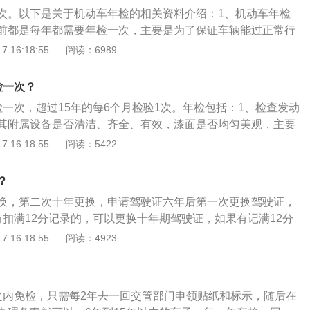
车检验有效期满前3个月内，向登记地车辆管理所申请检验合
次。以下是关于机动车年检的相关资料介绍：1、机动车年检
前都是每年都需要年检一次，主要是为了保证车辆能过正常行
安全隐患，但是不久前新规出台，很多政策跟着改变，年检的
 16:18:55
阅读：6989
、具体内容：试行6年以内的非营运轿车和其他小型、微型载客
座及以上车辆、发生过人员伤亡事故车辆除外)免检制度。上述车
检一次？
检验，需要提供相关证明，直接申请领取检验标志。新政只是
检一次，超过15年的每6个月检验1次。年检包括：1、检查发动
免检，6年以后的年检政策依然没有改变，仍然是7—15年之
其附属设备是否清洁、齐全、有效，漆面是否均匀美观，主要
5年以后每半年一次。
检记录是否相符；2、检验车辆的制动性、转向操纵性、灯
 16:18:55
阅读：5422
全性能是否符合机动车安全运行技术条件的要求；3、检验车
改型、改造、行驶证、号牌、车辆挡案所有登记是否与车况相
？
批和异动、变更手续。
换，第二次十年更换，申请驾驶证六年后第一次更换驾驶证，
有扣满12分记录的，可以更换十年期驾驶证，如果有记满12分
驶证为6年有效期；10年有效期限驾驶证期满之后再次换证，
 16:18:55
阅读：4923
0年内没有扣满分记录的，可以换领长期有效证件。按照规定可
满前90天向发证地车管所提出换证申请，申请前需要将驾驶证
处理完毕，驾驶证保持在正常状态，并提交如下材料：1、居
之内免检，只需每2年去一回交管部门申领贴纸和标示，随后在
、市身份证的还需暂住证）及复印件；2、机动车驾驶证原