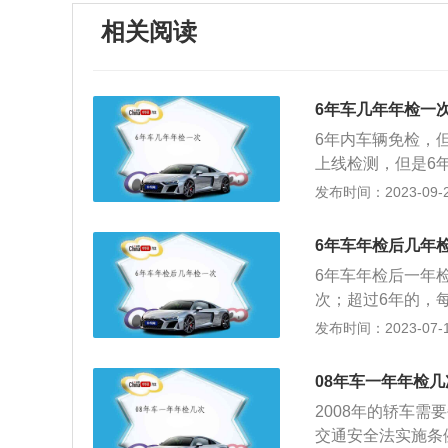
相关阅读
6年车几年年检一
6年内车辆免检，
上线检测，但是6
者交警大队、中队
发布时间：2023-09-22
上年检。相关法规
调整优化检验周期
6年车年检后几年
包车除外）、摩托
6年车年检后一年
3次调整为检验2次
次；超过6年的，每
每年检验1次。对摩
检的意思，但比年
发布时间：2023-07-17
年），10年以后
验，包括喇叭、刹
只需要在第6年、
等全方位检查。3
超过10年的，每年
08年车一年年检几
C卡等进行检查，
2008年的轿车
进行审查通常说作
交通安全法实施条
有人可以在机动车