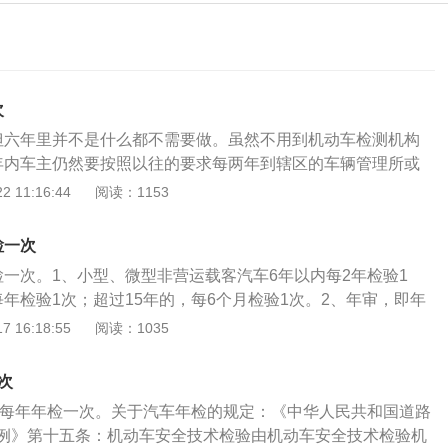
次
但六年里并不是什么都不需要做。虽然不用到机动车检测机构
年内车主仍然要按照以往的要求每两年到辖区的车辆管理所或
，申领机动车检验合格标志。6年以后，第6年和第10年需要线
 11:16:44
阅读：1153
：《关于深化机动车检验制度改革优化车检服务工作的意见》
，进一步优化调整非营运小微型载客汽车（9座含9座以下，面
检一次
车检验周期。对非营运小微型载客汽车，将原10年内上线检验
检一次。1、小型、微型非营运载客汽车6年以内每2年检验1
（第6年、第10年），并将原15年以后每半年检验1次，调整为
年检验1次；超过15年的，每6个月检验1次。2、年审，即年
托车，将原10年内上线检验5次调整为检验2次（第6年、第10
检更口语化。年审是指每年或每两年对汽车的安全性进行检
 16:18:55
阅读：1035
每年检验1次。此次调整后，非营运小客车、摩托车在10年内，
车、轴重、底盘、点火系统、灯光系统、排气系统、牌照安装
第10年到检验机构上线检验，期间每两年申领一次检验标志；
、年审意为以年为单位的例行审查。年检通常是指某些正规的I
上线检验1次。
次
而年审通常在生活中用的比较多。如饭票、购物会员卡等物件
需要每年年检一次。关于汽车年检的规定：《中华人民共和国道路
年审。法律依据：《机动车登记规定》第五十四条，机动车所
例》第十五条：机动车安全技术检验由机动车安全技术检验机
检验有效期满前三个月内向车辆管理所申请检验合格标志。除