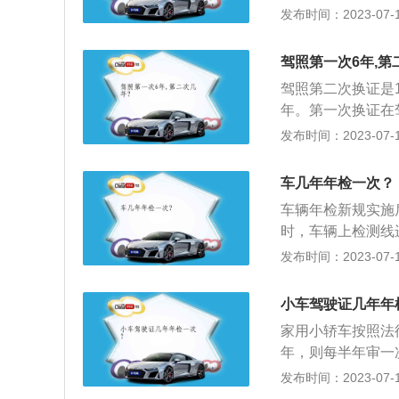
构实施。机动车安
发布时间：2023-07-17
大型载客汽车、校
车进行检验，对检
车辆所在地车辆管
实施条例》第十六
的道路交通安全违
驾照第一次6年,第
检验：1、营运载
请信息并提交行驶
驾照第二次换证是
2、载货汽车和大
证明、机动车安全
年。第一次换证在
每6个月检验1次；
提交的证明、凭证
6年后更换成10
发布时间：2023-07-17
年的，每年检验1次
施条例》第十六条
间有存在记分记满
验1次；超过4年
验：1、营运载客汽
的需要根据当前驾
机动车在规定检验
车几年年检一次？
载货汽车和大型、
依据《关于深化机
个月检验1次；3
车辆年检新规实施
整非营运小微型载
的，每年检验1次；
时，车辆上检测线
非营运小微型载客汽
1次；超过4年的
执行，即10年至1
发布时间：2023-07-17
年），并将原15
动车在规定检验期
容：检查发动机、
年内上线检验5次调
匀美观，各主要总
小车驾驶证几年年
次调整后，非营运
操纵性、灯光、排
构上线检验，期间
家用小轿车按照法
检验车辆是否经过
年，则每半年审一
现在车况相符，有
指每个已经取得正
发布时间：2023-07-17
车上喷印的号牌放
次按《机动车运行