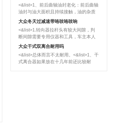
平底锅两耳，然后往左打半圈、一圈、
西取出来。但如果是因为积碳过多引起
<&list>1、前后曲轴油封老化：前后曲轴
一圈半的练习，往右同样也要打相同的
的堵塞，就需要将三元催化器泡在草酸
油封与油大面积且持续接触，油的杂质
圈数。 <&list>3、最后强调要反复练
中进行清洗。 <&list>3、也可以利用清
和发动机内持续温度变化使其密封效果
习，这样就可以形成肌肉记忆，在真实
大众冬天过减速带咯吱咯吱响
洗剂对堵塞的情况得到解决，将清洗剂
逐渐减弱，导致渗油或漏油。<&list>2、
驾驶车辆时，不需要记忆也能打好方
放在燃油箱中，与燃油混合后，车辆启
<&list>1.转向器拉杆头有较大间隙，判
活塞间隙过大：积碳会使活塞环与缸体
向。
动时，就可以和汽油一起进入到燃烧
断间隙需要专用仪器和工具，车主本人
的间隙扩大，导致机油流入燃烧室中，
室，最后形成废气排出，就可以让三元
无法制作，需要将车辆送到修理厂或4s
造成烧机油。<&list>3、机油粘度。使用
大众干式双离合耐用吗
催化器得到清洗，排气管堵塞的情况就
店；<&list>2.车辆半轴套管防尘罩破
机油粘度过小的话，同样会有烧机油现
<&list>总体而言不太耐用。<&list>1、干
能够得到解决。
裂，破裂后会出现漏油现象，使半轴磨
象，机油粘度过小具有很好的流动性，
式离合器如果放在十几年前还比较耐
损严重，磨损的半轴容易损坏，产生异
容易窜入到气缸内，参与燃烧。<&list>
用，但是由于现在的汽车发动机动力输
响；<&list>3.稳定器的转向胶套和球头
4、机油量。机油量过多，机油压力过
出越来越高，使得干式离合器散热不足
老化，一般是使用时间过长造成的。解
大，会将部分机油压入气缸内，也会出
的缺陷也逐渐暴露出来。<&list>2、由于
决方法是更换新的质量好的转向橡胶套
现烧机油。<&list>5、机油滤清器堵塞：
干式双离合的工作环境暴露在空气中，
和球头。
会导致进气不畅，使进气压力下降，形
而离合器的散热也是通离合器罩上面的
成负压，使机油在负压的情况下吸入燃
几个小孔来进行散热。但是在行驶过程
烧室引起烧机油。<&list>6、正时齿轮或
中变速箱需要换挡，就不得不使得离合
链条磨损：正时齿轮或链条的磨损会引
器频繁工作。<&list>3、长时间的低速行
起气阀和曲轴的正时不同步。由于轮齿
驶以及过于频繁的启停，导致离合器的