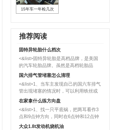
15年车一年检几次
推荐阅读
固特异轮胎什么档次
<&list>固特异轮胎是高档品牌，是美国
的汽车轮胎品牌。虽然是高档轮胎品
牌，但是中高低端的轮胎都有生产，这
国六排气管堵塞怎么清理
也是为了更好的开拓市场。
<&list>1、当车主发现自己的国六车排气
管出现堵塞的情况时，可以利用铁丝或
者是细棍，直接将杂物给取出来，如果
在家拿什么练方向盘
堵塞情况比较严重，也可以采取应急措
<&list>1、找一只平底锅，把两耳看作3
施。 <&list>2、直接利用木棍将所有的
点和9点钟方向，同时在6点钟和12点钟
杂物推到排气管里面的位置处，然后将
方向做一个标记。 <&list>2、双手握住
三元催化器拆解开，就可以将堵塞的东
大众1.8t发动机烧机油