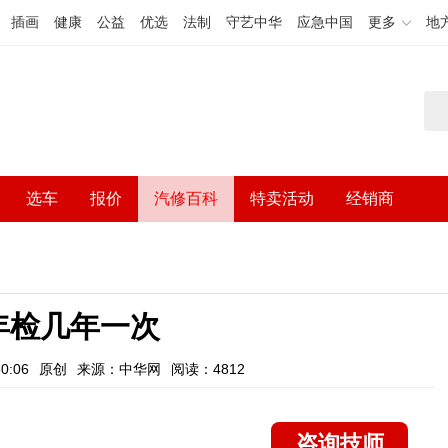
插画
健康
公益
优选
法制
守艺中华
应急中国
更多
地
选车
报价
汽修百科
特卖活动
经销商
年检几年一次
0:06
原创
来源：中华网
阅读：4812
咨询技师