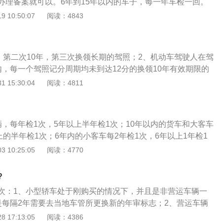
办理备案就可以。6年到15年以内的车子，每一年车检一回。
1寸白底彩色照片3张；4、区、县级以上医院体检合格证明材
老旧车半年需去检车一回。满足以内条件，新车能够6年免年
 10:50:07
阅读：4843
车管所内领取机动车驾驶证申请表，并按填表须知填写。
为非营运车辆；2、车子核定载人口数为6人及以内。二零二零
7-9座小微型客车（面包车不在其内）列入免检范畴；3、车辆行
号：轿车(微型、小型、中型、大型)、微型普通客车、微型越
1、第二次10年，第三次换领长期的驾照；2、机动车驾驶人在驾
客车、小型越野客车、小型专用型客车；4、自出厂的时候
内，每一个驾照记分周期均未到达12分的换领10年有效期限的
注册登记手续的车；5、满足之上条件，且免检期内没发生过引
应当填写申请表，并提交机动车驾驶人的身份证明和驾照。驾
 15:30:04
阅读：4811
交通事故。
、10年以及长久有效。正如前边常说，如果是第1次换领驾照，
内，每一个驾照记分周期均未扣满12分的，到时候就可以换领1
照。同取得10年有效期限的驾照后，假如在10年有效期限内，
辆，每年检1次，5年以上半年检1次；10年以内的货车和大客车
期均未扣满12分的，到时候就可以换领长久有效的驾照了。长
上的半年检1次；6年内的小客车每2年检1次，6年以上1年检1
以来可以使用60岁，等60岁以后必须每一年检验，并提交体检
年检1次。现在的汽车年检不像以前那样每年都要去车管所排队
 10:25:05
阅读：4770
的新车都是免年检的了，也就是说这6年你的车可以不用开去车
不用开车去车管所检测，但是还是需要每2年申请一次车辆检
?
通过微信城市服务那里免费申请，但是要付邮寄费的，也可以
次：1、小型轿车处于刚购买的情况下，并且是非营运车辆一
管所申请车辆检验合格标志的。
是每隔2年需要去当地车管所更换新的年审标志；2、营运车辆
个人车辆年审时需携带行车证、有效期内的交强险保单、车主
 17:13:05
阅读：4386