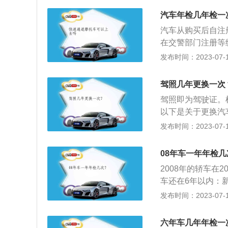
年检的注意事项：
非营运小型私家客
法律规定，机动车
汽车年检几年检一
指定期限内(一般
程，申请机动车年
汽车从购买后自注
申领检验合格标志
在交警部门注册等
运轿车等车辆6年内
座以下家用车享受
发布时间：2023-07-17
月1日之后的车辆，
一次年检标志。6
日之间，可以免检1
生事故，必须进行
办理年审业务。
驾照几年更换一次
年检查一次；对于
驾照即为驾驶证。
个月进行一次年检
以下是关于更换汽
半年检查一次。新
证有效期满前90
发布时间：2023-07-17
车)可享受6年免
驾驶证不需要进行
车辆，前5年每年
换证时需要携带身
车注册时间为基础。
08年车一年年检几
张。另外，还需要
年将需要年检。需
2008年的轿车在
志。
车还在6年以内：
不需要车辆上线检
发布时间：2023-07-17
进行检测。2、1
验周期执行，即10
六年车几年年检一