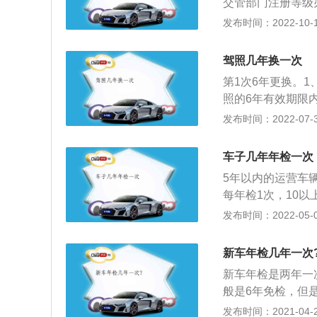
交管部门注册等级
件；3、本人近期
超出15年之上的
发布时间：2022-10-19
料；5、申请人在
检。1、机动车辆
年11月20日起，
驾照几年换一次
驶证上标明的车型
第1次6年更换。
野客车、小型普通
照的6年有效期限
起，4年之内办理
驾照；3、申请时
发布时间：2022-07-31
起伤亡事故的道路
驶证有效期为6年
那在6年有效期限
车子几年年检一次
0年有效期限的驾
5年以内的运营车
每一个驾照记分周
每年检1次，10以
久有效的驾照一直
次，15年以上半
发布时间：2022-05-03
证明。
检测，现在6年内
管所检测，虽然是
新车年检几年一次
验合格标志，可以
新车年检是两年一
本人携带证件去车
般是6年免检，但
需每年年审一次。
发布时间：2021-04-28