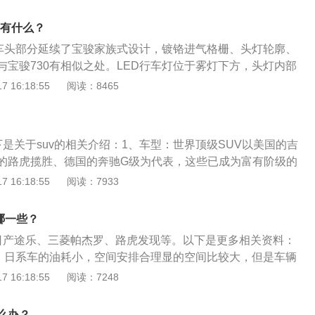
道1.5升涡轮增压发动机的最大功率为142kw，最大扭矩为24
源于有驾官网）。以大众途昂2023款380TSL四驱豪华版为
r。保时捷718的名字在1957年至1962年间被一辆跑车使用。保
速为5600转每分钟，最大扭矩转速为2000到5000转每分钟，
052/1989/1773mm,搭载2.0T涡轮增压发动机，最大马力22
车有什么？
016年问世，随后作为2017款车型销售。但实际上，保时捷718
和缸内直喷技术，且使用了铝合金缸盖缸体；其2.0升涡轮增压发
于有驾官网）。以福特锐界2022款PLUSEcoBoost245四驱
起价为60万。保时捷911是保时捷传承下来的经典车型，但高
的车头部分延续了宝骏家族式设计，镀铬进气格栅、头灯轮廓、
00kw，最大扭矩为370牛米，最大功率转速为6500转每分
别为：4878/1925/1770mm,搭载2.0T涡轮增压发动机，最
它成为少数人的玩物。但如今，作为保时捷旗下的入门级跑
与宝骏730有相似之处。LED行车灯位于雾灯下方，头灯内部
2250到4500转每分钟，这款发动机搭载了vtec技术和缸内直
以上信息来源于有驾官网）。以雪佛兰阿帕奇2017款2.4L两驱城
万元以下的718车是不错的选择。
灯。宝骏的外后视镜集成了转向灯，并配有车顶行李架。长安CS
 16:18:55
阅读：8465
了铝合金缸盖缸体。
分别为：4690/1849/1753mm,搭载2.4L自然吸气发动机，
车外观造型挺拔有力，线条流畅、犀利、干净利落。前脸造型极具
（以上信息来源于有驾官网）。以哈弗H92022款2.0T汽油四驱
气中蕴含着精致；前大灯采用刀削式设计风格，并配以自然流
身尺寸长宽高分别为4843mm，1926mm，1900mm，轴距为
筒式透镜罩；前轮眉线条向下延伸，与雾灯下沿巧妙的融合在
容积80L，搭载了纵置4缸2.0T涡轮增压发动机，匹配了8档手自
下是关于suv的相关介绍：1、车型：世界顶级SUV以美国的吉
险杠牌照自然的交汇。
来源于百度有驾官网）以欧蓝德2023款1.5TCVT两驱尊耀版
的路虎揽胜、德国的奔驰G级为代表，这些已成为富有阶级的
宽高分别为4710mm，1862mm，1745mm，轴距为2706m
品特点：SUV的特点是强动力、越野性、宽敞舒适及良好的载
 16:18:55
阅读：7933
，搭载了横置4缸1.5T涡轮增压发动机，匹配了8档无级变速
有人说，SUV是豪华轿车的舒适性加上越野车的本性。SUV是
驾官网）以凯迪拉克XT62022款2.0T七座四驱风尚型为例，
血后裔，与其祖先相比，SUV有着更大的优势。
哪一些？
5056mm，1964mm，1777mm，轴距为2863mm，油箱容
有日产途乐、三菱帕杰罗、路虎发现等。以下是更多相关资料：
置4缸2.0T涡轮增压发动机，匹配了9档手自一体变速箱。（数
V：日系车的油耗小，空间安排合理显的空间比较大，但是车辆
以飞行家2022款3.0TV6两驱尊悦版为例，车身尺寸长宽高分
敢苟同。2、德系七座SUV：德系车油耗大，普遍采用涡轮增
 16:18:55
阅读：7248
022mm，1759mm，轴距为3025mm，油箱容积81L，搭载了纵
频繁涡轮增压容易片容易坏，这样涡轮增压片换的代价比较
轮增压发动机，匹配了10档手自一体变速箱。（数据来源于有驾
日系车好，发动机容易烧机油。3、韩系七座SUV：韩系车样
230TCI手动进阶版为例：车身尺寸为4700*1860*1746mm，
么办？