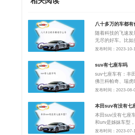
相关阅读
八十多万的车都有
随着科技的飞速发
无尽的好车。比如奥
0万元左右。80种
发布时间：2023-10-14
巧妙地融合了运动
的动态操控和运动
suv有七座车吗
惊叹。毫无疑问，奥
suv七座车有：丰
8一样，奥迪Q7
佛兰科帕奇、瑞虎8
分配标准为40:6
1款2.0T四驱豪
发布时间：2023-08-08
感。这也为更好的
手自一体。以丰田汉
是雷克萨斯的中大
925mm、1715
别中性价比较高。
本田suv有没有七
自一体（以上信息来
型，雷克萨斯RX搭
本田suv没有七座
例，长宽高分别为：4
智能正时可变气门
和urv是姊妹车
80PS（以上信息
RX宽敞的内饰空
乎相同，冠道搭载了
发布时间：2023-07-17
例：长宽高分别为：4
需求。3.保时捷的