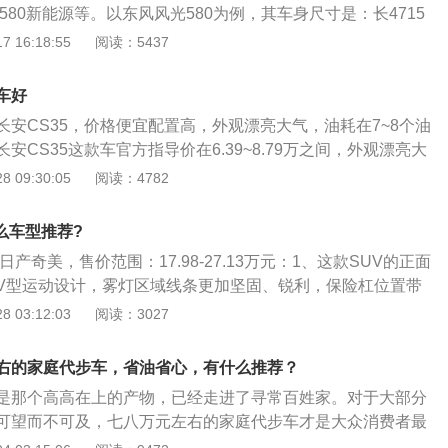
光580新能源等。以东风风光580为例，其车身尺寸是：长4715
、高1715mm，轴距为2780mm，油箱容积为58l，整备质量为1
 16:18:55
阅读：5437
580搭载了1.5t涡轮增压发动机，最大马力是150ps，最大功率
扭矩是220nm，与其匹配的是6挡手动变速箱。
车好
长安CS35，价格便宜配置高，外观漂亮大气，油耗在7~8个油
安CS35这款车官方指导价在6.39~8.79万之间，外观漂亮大
的设计。并且在几年前这款车有着相当高的热度，在街上随处
 09:30:05
阅读：4782
工方面，虽然塑料材质偏多，但考虑到价格因素，也无可厚非
耗在7~8个油左右，油耗表现中规中矩，也算是经济实惠了。
什么车型推荐?
，但空间却有着出色表现，身高170左右在后排提，头顶能有一
日产奇美，售价范围：17.98-27.13万元：1、这款SUV的正面
排车面几乎没有凸起，乘坐体验相当好。驾驶体验方面，方向
V型运动设计，雾灯区域线条更加坚固、锐利，保险杠位置带
，油门响应稍迟，起步会比较慢，但刹车给力，即点即到，在
视觉效果细腻，同时展现了SUV的硬朗气息；2、在车身尺寸
 03:12:03
阅读：3027
便。
加了32毫米，长度为4675毫米，宽度为1820毫米，高度为1
类车型相比，新款6月具有明显的优势；3、在内部结构上，新日
右的家庭代步车，省油省心，有什么推荐？
启动、定速巡航、7英寸中央控制屏幕、多功能方向盘、多功
是那个高高在上的产物，已经走进了寻常百姓家。对于大部分
加热）、感应电动尾门、前后加热座椅四个。
可望而不可及，七八万元左右的家庭代步车才是大众消费者最
这个价位上，可选择车型较多，无论是自主品牌还是合资品