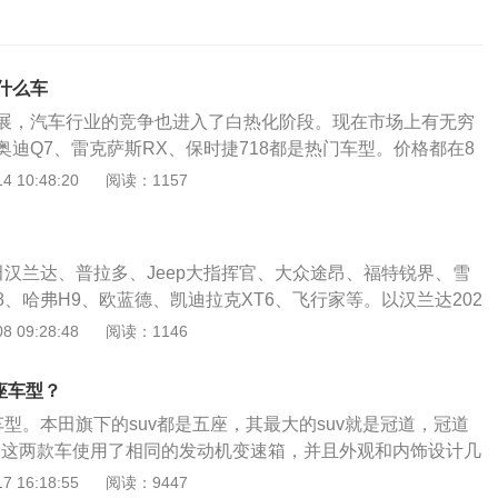
什么车
展，汽车行业的竞争也进入了白热化阶段。现在市场上有无穷
迪Q7、雷克萨斯RX、保时捷718都是热门车型。价格都在8
通用型号:1.奥迪Q7，奥迪Q7是一款强调舒适性的中大型SUV，
 10:48:20
阅读：1157
性、功能性、高科技和豪华品质。在高速公路上，它以其无限
特性脱颖而出。奥迪Q7在越野路面上，强大的驱动力更是让人
迪Q7是-quattro技术创始人奥迪的又一力作。和奥迪RS4、S
田汉兰达、普拉多、Jeep大指挥官、大众途昂、福特锐界、雪
也配备了最新的自锁式非对称动态扭矩分配差速器。前后轴扭矩
、哈弗H9、欧蓝德、凯迪拉克XT6、飞行家等。以汉兰达202
0。轴间虚拟平衡载荷分配技术让Q7的尾部略重，更有驾驶运动
华版7座为例，级别为中型SUV，能源类型为汽油，变速箱为6挡
 09:28:48
阅读：1146
机动性和转向精度奠定了基础。2.雷克萨斯RX，雷克萨斯RX
兰达2021款2.0T四驱豪华版7座的长宽高分别为4890mm、1
型SUV级别，秉承了雷克萨斯一贯的技术和动感风格，在同级
mm，轴距为2790mm，车身类型为5门7座SUV，变速箱为6挡手
作为日本以外地区首款搭载雷克萨斯G-BOOK智能副驾的车
座车型？
源于有驾官网）。以普拉多2019款3.5L自动TX-L尊享版为
载直列四缸顶置双凸轮轴发动机，排量为2.7至3.5升。加上双
车型。本田旗下的suv都是五座，其最大的suv就是冠道，冠道
840/1885/1890mm，搭载3.5L自然吸气发动机，最大马力2
控制系统，雷克萨斯RX的燃油效率更高，排放更低。雷克萨斯
型，这两款车使用了相同的发动机变速箱，并且外观和内饰设计几
来源于有驾官网）。以Jeep大指挥官2022款2.0T两驱精英版为
房间也领先同级车型，完全可以满足更多家庭成员的多元化居住
两款发动机，一款是1.5升涡轮增压发动机，另一款是2.0升
 16:18:55
阅读：9447
895/1896/1754mm,搭载2.0T涡轮增压发动机，最大马力23
入门级跑车保时捷718有两种风格:跑车保时捷Cayman和敞篷跑