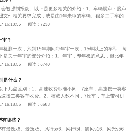
辆外观还不错，不过里面的配置高归高，用的东西不好，比如
增压发动机和6挡手动变速箱(MT)。（数据来源于有驾官网）SU
，会被强制报废。以下是更多相关的介绍：1、车辆脱审：脱审
。
、越野性、宽敞舒适及良好的载物和载客功能，也有人说，SU
照文件相关要求完成，或是由1年未审的车辆。很多二手车的
适性加上越野车的本性。SUV是轿车与越野车的混血后裔，与
，这类车价格便宜，但是二手车市场上车子鱼龙混杂，不明白
 16:18:55
阅读：7238
有着更大的优势。
不要买，特别是二手脱审车，容易造成上路后被处罚、扣分等
要买手续不全的脱审车辆。2、复审：技术状况好的车辆，车
一审？
所，填写《机动车辆延缓报废申请表》，相关人员会办结复审
年检测一次，六到15年期间每年审一次，15年以上的车型，每
续：凡延缓报废的车辆，必须事先经过公安车管部门检查合格
下是关于年审的部分介绍：1、年审，即年检的意思，但比年
通过后才能够上路行驶。根据车座的不同，审批手续也有差
意为以年为单位的例行审查。2、年审是指每年或每两年对汽
 16:18:55
阅读：6740
的营运载客汽车，在五年的期限内就要延缓到市车管所进行审
验，包括喇叭、刹车、轴重、底盘、点火系统、灯光系统、排
5年期限，就相对比较麻烦，先由市地车管所初审后，再上报
等全方位检查。3、年审能够提前三个月进行检测，这种情况
批。各类营运汽车，两年期限内由所在市车管所进行审批；超
别是什么？
候等待时间过长。
求再延缓，先由市地车管所初审后再上报省厅车管所审批。如
以下几点区别：1、高速收费标准不同，7座车，高速按一类客
，无论多少年限，直接由市车管所进行审批。脱审车辆再审都
高速按二类客车收费。2、核载人数不同，7座车，车上带司机
处罚，年限不同，车辆类型不同，罚款和扣分标准当然也不
，8座车，车上带司机最多可以坐8个人。3、享受的政策不同，
 16:18:55
阅读：6583
车辆审查时间，免得给自己造成不必要的麻烦。
日时期都会针对7座及以下车辆实行高速免费通行政策。在重
座及以上车辆享受不到免费通行政策。
型有哪些？
有景逸x6、景逸x5、风行sx6、风行t5l、御风s16、风光s56