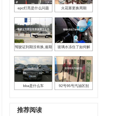
epc灯亮是什么问题
火花塞更换周期
驾驶证到期没有换,逾期
玻璃水冻住了如何解
怎么办??
决？
bba是什么车
92号95号汽油区别
推荐阅读