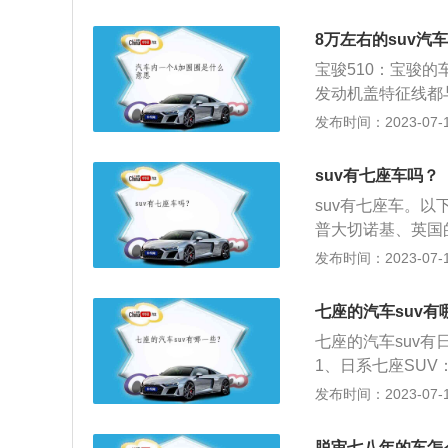
涡轮增压发动机。冠
4PS（以上信息来
车保时捷Boxste
3牛米，最大功率转
例：长宽高分别为：5
8万左右的suv汽
时捷718大约在2
搭载了vtec技术
0PS（以上信息来源
在中国的官方售价
宝骏510：宝骏
动机的最大功率为2
铂锐型为例：长宽高分
昂的价格必然会让
发动机盖特征线都
钟，最大扭矩转速为
大马力245PS（
车，基本售价在60
还配有LED示宽
发布时间：2023-07-17
喷技术，并且使用
市版5座为例，长宽高
35：CS35整
最大马力167PS
冲击力，前格栅大
suv有七座车吗？
舒适型7座为例，车
畅的曲线饰圈和炮
2800mm，油箱
suv有七座车。以
一起，最后在前保
一体变速箱。（数据
普大切诺基、英国
7座为例，车身尺寸长
标志之一。2、产
发布时间：2023-07-17
m，油箱容积55L
物和载客功能，也
箱。（数据来源于有
轿车与越野车的混
七座的汽车suv有
车身尺寸长宽高分别为
七座的汽车suv
积82L，搭载了横
1、日系七座SU
据来源于有驾官网）
的安全性能实在不
发布时间：2023-07-17
别为5080mm，2
压，如果车辆使用
置4缸3.0T双涡
大，安全性能要比
官网）瑞虎82023款
脱审七八年的车怎