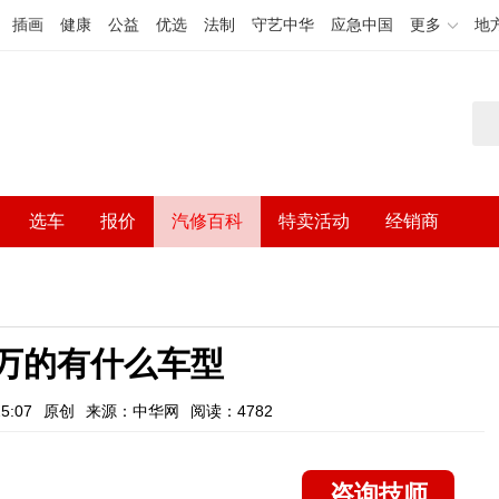
插画
健康
公益
优选
法制
守艺中华
应急中国
更多
地
选车
报价
汽修百科
特卖活动
经销商
八万的有什么车型
5:07
原创
来源：中华网
阅读：4782
咨询技师