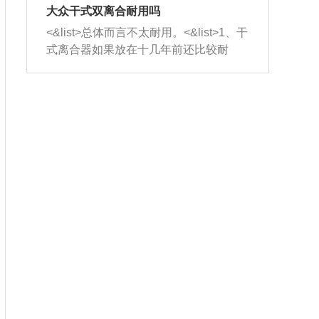
室，最后形成废气排出，就可以让三元
无法制作，需要将车辆送到修理厂或4s
造成烧机油。<&list>3、机油粘度。使用
大众干式双离合耐用吗
催化器得到清洗，排气管堵塞的情况就
店；<&list>2.车辆半轴套管防尘罩破
机油粘度过小的话，同样会有烧机油现
<&list>总体而言不太耐用。<&list>1、干
能够得到解决。
裂，破裂后会出现漏油现象，使半轴磨
象，机油粘度过小具有很好的流动性，
式离合器如果放在十几年前还比较耐
损严重，磨损的半轴容易损坏，产生异
容易窜入到气缸内，参与燃烧。<&list>
用，但是由于现在的汽车发动机动力输
响；<&list>3.稳定器的转向胶套和球头
4、机油量。机油量过多，机油压力过
出越来越高，使得干式离合器散热不足
老化，一般是使用时间过长造成的。解
大，会将部分机油压入气缸内，也会出
的缺陷也逐渐暴露出来。<&list>2、由于
决方法是更换新的质量好的转向橡胶套
现烧机油。<&list>5、机油滤清器堵塞：
干式双离合的工作环境暴露在空气中，
和球头。
会导致进气不畅，使进气压力下降，形
而离合器的散热也是通离合器罩上面的
成负压，使机油在负压的情况下吸入燃
几个小孔来进行散热。但是在行驶过程
烧室引起烧机油。<&list>6、正时齿轮或
中变速箱需要换挡，就不得不使得离合
链条磨损：正时齿轮或链条的磨损会引
器频繁工作。<&list>3、长时间的低速行
起气阀和曲轴的正时不同步。由于轮齿
驶以及过于频繁的启停，导致离合器的
或链条磨损产生的过量侧隙，使得发动
温度不断升高，而低速行驶时空气流动
机的调节无法实现：前一圈的正时和下
效率不高，无法将离合器中的热量有效
一圈可能就不一样。当气阀和活塞的运
的带走，导致离合器内部的温度不断升
动不同步时，会造成过大的机油消耗。
高，加速离合器的磨损。
解决方法：更换正时齿轮或链条。<&list
>7、内垫圈、进风口破裂：新的发动机
设计中，经常采用各种由金属和其他材