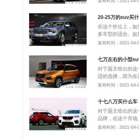
发布时间：2021-04-04
牌，无论是轿车还
车，来供大家选择。
20-25万的suv买
的车型，在今年二
在这个价位上，如
今的火热程度。从产
多车型的适合。如
宝骏510的外观
高。但若选择合资
发布时间：2021-04-03
十分丰富，相对来说
也较为有优势，所
机，相对来说燃油
分别推荐一款自主品
捷达，作为国内市
七万左右的小型su
牌suv车型为广汽
要的是在动力上，捷达
对于题主给出的这
祺gs8已经用连
更为丰富，而且符
适的选择，因为在
为传祺gs8四驱豪
品质也能得到保障
主品牌suv选择
发布时间：2021-04-02
本，而且在配置方
代步车，可选择性
自主品牌suv车型
地之后正好二十二
是不错的选择。
族目前最火热的车
后，我想推荐的下一
十七八万买什么车
成绩。在刚刚公布的
看，标致可谓是一
对于题主给出的这
车”哈弗h6，在国
型，标致5008
品牌，在这个市场
异的成绩，和其出
十足，更适合年轻
更推荐买自主品牌
发布时间：2021-04-02
性价比都是让其脱
在动力上，搭载了1
为丰富，性价比更
了，让消费者的选
行不成问题。另外