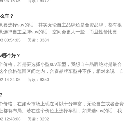
 03:15:06
阅读：9472
是suv均能选择。接下来，就为大家分别推荐一款suv和一款轿
 首先，我想推荐的suv车型为宝骏510，作为如今最炙手可热
什么车？
月份，宝骏510终结了哈弗h6的销量冠军宝座，足以看出它如
果要选择suv的话，其实无论自主品牌还是合资品牌，都有很
品力上来看，宝骏510相比宝骏560和宝骏730等家族车型，
果选择自主品牌suv的话，空间会更大一些，而且性价比更
更为时尚，更能得到年轻消费者的认可。另外，在配置上宝骏510
品牌suv的话，品牌影响力方面较好一些，而且在核心技术上
 00:54:05
阅读：9384
性价比更好。在动力上，宝骏510搭载了1.5l自然吸气发动
以如何选择，还要根据自己的实际需求决定。接下来就为大家
经济性更高。 说完宝骏510之后，我想推荐的一下车型为大众
牌suv车型和一款合资品牌suv车型。 首先我想推荐的自主品
场的常青树，大众捷达的实力有目共睹，也不用我多说。最重
v哪个好？
传祺gs8，作为如今这个品牌冲高最为成功的suv之一，广汽传
搭载了1.4l、1.4t、1.5l三款发动机，不仅让消费者的选择
个价格，若是要选择小型suv车型，我想自主品牌绝对是最合
续月销过万的好成绩向我们证明了它的实力。而我要推荐的车型
合题主所说的省油的需求。另外，大众品牌在国内自带光环，
这个价格范围区间之内，合资品牌车型并不多，相对来说，自
华智联版，售价为19.98万元。因为这款车型不仅提供四驱版
，也符合题主所说的省心。 总的来说，在这个价位上选择家用
性更为丰富，而且性价比更高，接下来就为题主和大家推荐两款
 14:24:06
阅读：9350
面也是应有尽有，可谓十分丰富。另外在价格上，这个价格落
十分丰富，除了上述车型之外，哈弗h2、丰田卡罗拉等车型也
，来供大家选择。 首先我想推荐的车型是宝骏510，作为宝骏家
万左右，也正好符合题主的价格要求。 说完广汽传祺gs8之
型，宝骏510一经上市便得到了消费者的认可，交出了完美的
款合资品牌suv车型为东风标致5008。虽然去年从销量上来
？
11月份销量中，宝骏510交出了四万+的好成绩，仅次于“神
败涂地，但这也并不影响标致新车的实力。作为标致旗舰型车
个价格，在如今市场上现在可以十分丰富，无论自主或者合资
内suv销量榜中连续排名第二。当然，宝骏510能够交出如此优
可谓是东风表现最值得骄傲的车型了。首先从外观上来看，科技感
上都有布局。若在这个价位上选择车型，如果选suv的话，我
色的产品力不无关系。年轻时尚的外观、丰富的配置、超高的
消费者的需求，在配置上，同价位车型该有的配型均有搭配。
suv车型，相对合资品牌来说在这个价位自主品牌车型选择更
 12:48:06
阅读：9292
颖而出的重要因素。另外，如今宝骏510自动挡车型已经上市
.6t和1.8t两款涡轮增压发动机的标致5008满足消费者的日常出
高。若选择轿车的话，我更推荐于合资品牌轿车，因为在这个
择更为丰富。 推荐完宝骏510之后，我想推荐的下一款车型为
，如今标致的终端优惠较大，对于想要入手的消费者可谓时机