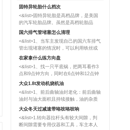
固特异轮胎什么档次
<&list>固特异轮胎是高档品牌，是美国
的汽车轮胎品牌。虽然是高档轮胎品
牌，但是中高低端的轮胎都有生产，这
国六排气管堵塞怎么清理
也是为了更好的开拓市场。
<&list>1、当车主发现自己的国六车排气
管出现堵塞的情况时，可以利用铁丝或
者是细棍，直接将杂物给取出来，如果
在家拿什么练方向盘
堵塞情况比较严重，也可以采取应急措
<&list>1、找一只平底锅，把两耳看作3
施。 <&list>2、直接利用木棍将所有的
点和9点钟方向，同时在6点钟和12点钟
杂物推到排气管里面的位置处，然后将
方向做一个标记。 <&list>2、双手握住
三元催化器拆解开，就可以将堵塞的东
大众1.8t发动机烧机油
平底锅两耳，然后往左打半圈、一圈、
西取出来。但如果是因为积碳过多引起
<&list>1、前后曲轴油封老化：前后曲轴
一圈半的练习，往右同样也要打相同的
的堵塞，就需要将三元催化器泡在草酸
油封与油大面积且持续接触，油的杂质
圈数。 <&list>3、最后强调要反复练
中进行清洗。 <&list>3、也可以利用清
和发动机内持续温度变化使其密封效果
习，这样就可以形成肌肉记忆，在真实
大众冬天过减速带咯吱咯吱响
洗剂对堵塞的情况得到解决，将清洗剂
逐渐减弱，导致渗油或漏油。<&list>2、
驾驶车辆时，不需要记忆也能打好方
放在燃油箱中，与燃油混合后，车辆启
<&list>1.转向器拉杆头有较大间隙，判
活塞间隙过大：积碳会使活塞环与缸体
向。
动时，就可以和汽油一起进入到燃烧
断间隙需要专用仪器和工具，车主本人
的间隙扩大，导致机油流入燃烧室中，