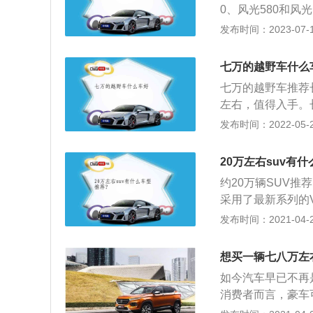
0、风光580和风
mm、宽1845mm
发布时间：2023-07-17
590kg。东风风光
是110kw，最大
七万的越野车什么
七万的越野车推荐
左右，值得入手。长
气，是大众能接受
发布时间：2022-05-28
都能看到。内饰做
了。日常使用的油
20万左右suv有
虽然是小型SUV
约20万辆SUV推荐
拳的距离，并且后
采用了最新系列的
性精准，指哪打哪
有镀铬条纹，整体
发布时间：2021-04-28
城市通勤用极其方
方面，新车的长度增
722毫米，与同
想买一辆七八万左
产奇美将配备单键
如今汽车早已不再
能真皮方向盘（带
消费者而言，豪车
为在意的车型。在