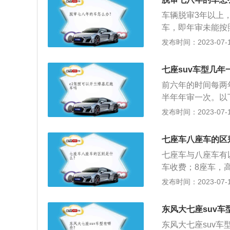
子车，配置高，车
搭载了1.5T涡轮
车辆脱审3年以上
汽车音响就比较差
V的特点是强动力
车，即年审未能按
V是豪华轿车的舒
车子都属于脱审车
发布时间：2023-07-17
其祖先相比SUV
底细的车还是建议
严重后果。建议不
七座suv车型几年
主找到所在地车管
前六年的时间每两
手续。3、审批手
半年年审一次。以
后进行审批，审批
检更口语化，年审
发布时间：2023-07-17
异，有九个座以上
车的安全性进行检
批；如果已经超过
气系统、牌照安装
省厅车管所进行审
七座车八座车的区
避免了在检车的时
过两年期限如果要
七座车与八座车有
果是属于其它车辆
车收费；8座车，
存在罚款和扣分的
最多可以坐7个人
发布时间：2023-07-17
同。车主应该牢记
在我国，重要节假
要节假日时期，8
东风大七座suv车
东风大七座suv车型