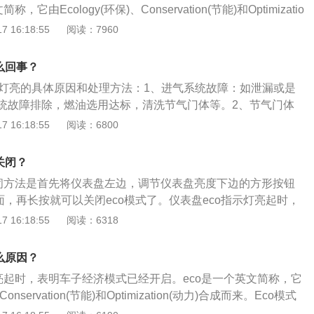
，它由Ecology(环保)、Conservation(节能)和Optimizatio
。eco模式分为主动式和非主动式，区别在于主动式有独自的按
 16:18:55
阅读：7960
是否开启。当车主按下eco模式开关，仪表盘指示灯随即亮
始调节设置，例如节气门开度、变速箱换挡逻辑、空调输出功
么回事？
co模式没有专门的按键，仪表盘eco指示灯亮起时，只是一个提
C灯亮的具体原因和处理方法：1、进气系统故障：如泄漏或是
自动评估你的驾驶行为，如果你当前驾驶操作达到了最佳燃油供
统故障排除，燃油选用达标，清洗节气门体等。2、节气门体
盘就会同步显示出eco指示灯。大多数汽车都是采用主动式eco
，清除相关部位积碳、清洗等。3、ECU故障：重新刷写ECU
 16:18:55
阅读：6800
有独自的开关按键，那么在日常驾驶的时候，都可以开启eco
法是在解决完其他故障后仍然不能消除的情况下使用。4、发
超过120码、停车怠速、在N/P挡以及手动模式下，尤其是爬坡
：这样的状况时常会伴着车辆怠速不稳还有发动机冷起动发抖
要开启eco模式，这样反而体现不出eco经济节油的特点，还影
关闭？
数是因为国内的油品质量和用车环境较脏而引起，这样的状况
，eco模式通常会在以下情况下失效：当车速超过120公里每小
关闭方法是首先将仪表盘左边，调节仪表盘亮度下边的方形按钮
理服务店实行检查修理。
会考虑车速，eco模式自动失效。在停车怠速或者在N/P挡以及
界面，再长按就可以关闭eco模式了。仪表盘eco指示灯亮起时，
o也有可能失效。当需要大扭矩输出时，例如爬坡，发动机电脑
已经开启。开启汽车的eco模式对车辆本身影响不大。以丰田
 16:18:55
阅读：6318
把足够的动力来驱动车辆，eco模式同样不会工作。
款紧凑型车，车身尺寸分别是长4640mm、宽1780mm、高1
700mm，最小离地间隙为105mm，车身重量为1360kg。
么原因？
灯亮起时，表明车子经济模式已经开启。eco是一个英文简称，它
Conservation(节能)和Optimization(动力)合成而来。Eco模式
驾驶模式和非主动式eco驾驶模式。eco模式分为主动式和非主