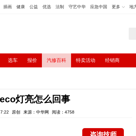
插画
健康
公益
优选
法制
守艺中华
应急中国
更多
地
选车
报价
汽修百科
特卖活动
经销商
eco灯亮怎么回事
7:22
原创
来源：中华网
阅读：4758
咨询技师