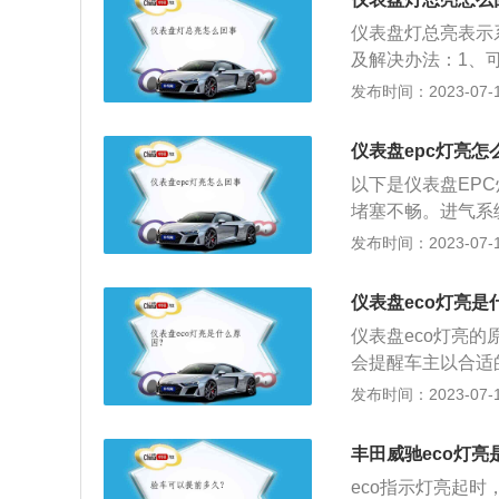
的驾驶操作，EC
通常会在以下情况下
仪表盘灯总亮表示
指示灯，其功能仅
式会自动失效。当
及解决办法：1、可
个开关。驾驶员触
要大扭矩输出时，
吹一吹灰，重新连
发布时间：2023-07-17
加速状态，车辆很
车辆，eco模式也
正常的进气量，导
板踩到底，也会继
清理一下，保证空
敏感度，根据节油
仪表盘epc灯亮怎
平低，造成汽车不
以下是仪表盘EP
盘是反映车辆各系
堵塞不畅。进气系
的常规仪表有车速
脏污，或积碳过多
发布时间：2023-07-17
仪表盘instrum
关数据，这种方法
分有屏式仪表盘、
机管理系统故障，
仪表盘eco灯亮是
动等状况。大多数
仪表盘eco灯亮
应该立刻开到修理
会提醒车主以合适
色的eco字样。
发布时间：2023-07-17
失。eco模式的
速、车速、制动以
丰田威驰eco灯亮
eco控制单元计
eco指示灯亮起
低。