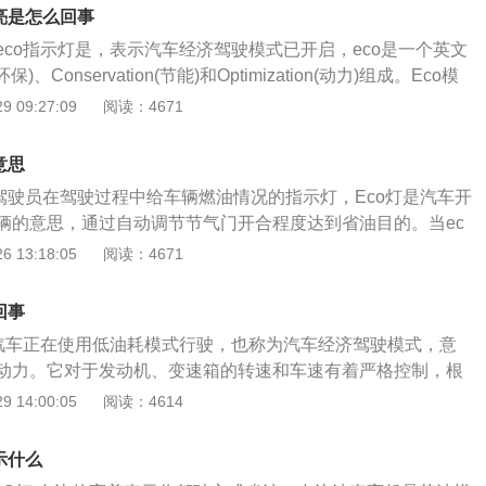
指示灯随即亮起，车辆也自动开始调节设置，例如节气门开
及手动模式下，尤其是爬坡的时候，都没有必要开启eco模式，这
亮是怎么回事
辑、空调输出功率等。非主动式eco模式没有专门的按键，仪
co经济节油的特点，还影响力动力性。除此之外，eco模式通常
eco指示灯是，表示汽车经济驾驶模式已开启，eco是一个英文
亮起时，只是一个提醒功能，eco会自动评估你的驾驶行为，如果
效：当车速超过120公里每小时，这个时候车子会考虑车速，e
保)、Conservation(节能)和Optimization(动力)组成。Eco模
到了最佳燃油供应量时，那么仪表盘就会同步显示出eco指示
在停车怠速或者在N/P挡以及手动模式下，eco也有可能失效。
驶和非主动驾驶模式，区别在于主动式有eco独立按键，车主
 09:27:09
阅读：4671
是采用主动式eco驾驶模式，也就是有独自的开关按键，那么
时，例如爬坡，发动机电脑会判断优先保证，把足够的动力来
。当按下eco按键是，仪表盘指示灯就会亮起，车辆随即开始
，我们都可以开启eco模式，除了在时速超过120码、停车怠
式同样不会工作。
如空调输出功率、变速箱换挡逻辑、节气门开度等。非主动式
及手动模式下，尤其是爬坡的时候，都没有必要开启eco模式，这
意思
门按钮，eco会自动评估驾驶员的操作行为，当驾驶员操作达到了
co经济节油的特点，还影响力动力性。除此之外，eco模式通常
醒驾驶员在驾驶过程中给车辆燃油情况的指示灯，Eco灯是汽车开
，仪表盘会同步显示eco指示灯。大部分汽车都是使用主动式e
效：当车速超过120公里每小时，这个时候车子会考虑车速，e
辆的意思，通过自动调节节气门开合程度达到省油目的。当ec
驶时，当车速为60-90公里/小时为经济时速，就可以开启eco模
在停车怠速或者在N/P挡以及手动模式下，eco也有可能失效。
说明汽车处于省油状态下行驶，当eco指示灯熄灭后，说明汽车
 13:18:05
阅读：4671
20公里/小时、停车怠速、在N/P挡已经手动模式，特别是爬
时，例如爬坡，发动机电脑会判断优先保证，把足够的动力来
驶。当驾驶员开启eco驾驶模式，在猛踩油门或者汽车车速超
co模式，这样反而会增加油耗，而且影响动力。
式同样不会工作。
时驾驶时eco指示灯都不会亮，因为eco模式主要是培养驾驶员
回事
，不能猛踩油门，通过使用eco经济模式会对汽车的动力表现
着汽车正在使用低油耗模式行驶，也称为汽车经济驾驶模式，意
人驾驶员在踩下油门后，速度反应比往常迟钝。
动力。它对于发动机、变速箱的转速和车速有着严格控制，根
路况，智能计算出最佳燃油量提供给发动机做功。一般来说，
 14:00:05
阅读：4614
的汽车很多都配置了多种驾驶模式，比如运动动感模式，是行
最强的一种，还有舒适模式和经济模式。其中经济模式较为适
示什么
使用，可以减少不必要的油耗，以最科学的计算方式控制发动