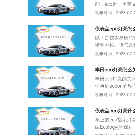
能，eco是一个英文简称
n(动力)合成而来
发布时间：2023-07-17
键，车主可以选择
起，车辆也自动开
仪表盘epc灯亮怎
率等。非主动式e
以下是仪表盘EP
醒功能，eco会
堵塞不畅。进气系
应量时，那么仪表
脏污：或积碳过多
发布时间：2023-07-17
驾驶模式，也就是
相关数据，这种方
模式，除了在时速
动机管理系统故障
的时候，都没有必
丰田eco灯亮怎么
震动等状况。大多
响动力。除此之外
丰田eco灯亮的
下应该立刻开到修
时，这个时候车子
切换到ecoon的
手动模式下，ec
表明车子经济模式
发布时间：2023-07-17
会判断优先保证，
雷凌为例，该车是一
455mm，轴距为2
仪表盘eco灯亮什
车上的eco指示
由Ecology(环保)、
还分为主动式eco