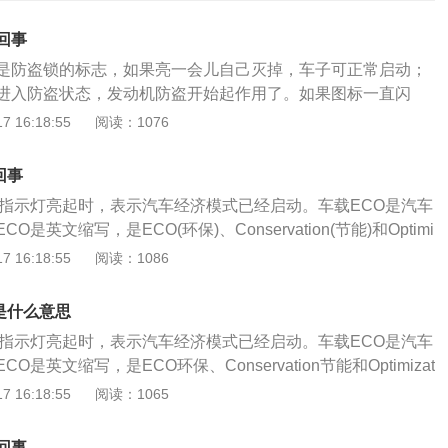
回事
是防盗锁的标志，如果亮一会儿自己灭掉，车子可正常启动；
进入防盗状态，发动机防盗开始起作用了。如果图标一直闪
，无法着车，说明钥匙不匹配，需要匹配芯片。汽车防盗系
 16:18:55
阅读：1076
本身或车上的物品被盗所设的系统。它由电子控制的遥控器或
路、报警装置和执行机构等组成。汽车大部分控制系统都由电
回事
系统、点火系统、刹车系统等等。发动机防盗的技术无非就是
O指示灯亮起时，表示汽车经济模式已经启动。车载ECO是汽车
系统都关闭或者置于不工作状态。如果对方强行启动发动机中
是英文缩写，是ECO(环保)、Conservation(节能)和Optimi
FI系统也不喷油，点火系统也不工作，自然就不能着车。指示
)的组合。环保驾驶模式也分为主动环保驾驶模式和非主动环保驾驶模
 16:18:55
阅读：1086
着车代表着防盗系统锁死了，需要去4s店解除。该标志是说明
表上只有一个提示指示灯，不会干扰驾驶员的驾驶行为。它只
需要去汽修厂或4s店，用汽车电脑检测仪，重新匹配汽车钥
m/h时实时评估驾驶员的驾驶行为是否符合绿色驾驶，如果是相对
可以启动了！
是什么意思
ECO的指示灯会亮起，而如果是进取、节油的驾驶行为，则不
O指示灯亮起时，表示汽车经济模式已经启动。车载ECO是汽车
能仅作为提示，不会影响车辆的状态表现。主动经济运行模式
是英文缩写，是ECO环保、Conservation节能和Optimizat
员触发开关后，即使加速踏板更加激进，车辆仍然保持非常平
。环保驾驶模式也分为主动环保驾驶模式和非主动环保驾驶模式。
 16:18:55
阅读：1065
辆很难达到较高的发动机转速。即使车速超过经济车速后将油
只有一个提示指示灯，不会干扰驾驶员的驾驶行为。它只在车
会继续缓慢加速。启动ECO后，驾驶电脑会降低对人类操作反
h时实时评估驾驶员的驾驶行为是否符合绿色驾驶，如果是相对经济
节油模式更多地控制车辆的加速和驾驶状态。此外，eco模式
回事