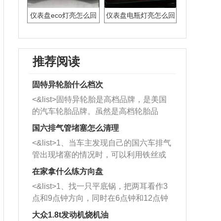
仪表盘eco灯亮怎么回
仪表盘电瓶灯亮怎么回
事
事
推荐阅读
固特异轮胎什么档次
<&list>固特异轮胎是高档品牌，是美国
的汽车轮胎品牌。虽然是高档轮胎品
牌，但是中高低端的轮胎都有生产，这
国六排气管堵塞怎么清理
也是为了更好的开拓市场。
<&list>1、当车主发现自己的国六车排气
管出现堵塞的情况时，可以利用铁丝或
者是细棍，直接将杂物给取出来，如果
在家拿什么练方向盘
堵塞情况比较严重，也可以采取应急措
<&list>1、找一只平底锅，把两耳看作3
施。 <&list>2、直接利用木棍将所有的
点和9点钟方向，同时在6点钟和12点钟
杂物推到排气管里面的位置处，然后将
方向做一个标记。 <&list>2、双手握住
三元催化器拆解开，就可以将堵塞的东
大众1.8t发动机烧机油