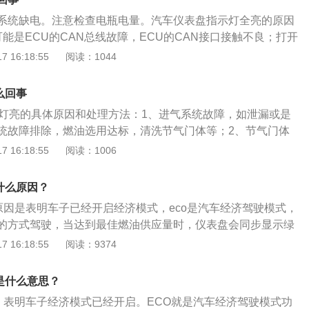
O的指示灯会亮起，而如果是进取、节油的驾驶行为，则不显示
失败:当车速超过120km/h时，此时汽车会考虑车速，eco模
系统缺电。注意检查电瓶电量。汽车仪表盘指示灯全亮的原因
作为提示，不会影响车辆的状态表现。主动经济运行模式有一
以怠速或N/P档和手动模式停车时，eco也可能出现故障。当需
能是ECU的CAN总线故障，ECU的CAN接口接触不良；打开
发开关后，即使加速踏板更加激进，车辆仍然保持非常平缓的
比如爬坡，发动机电脑会判断优先保证并投入足够的动力驱动
接一下。2、污垢和积碳过多，空气流通异常，无法准确控制
 16:18:55
阅读：1044
难达到较高的发动机转速。即使车速超过经济车速后将油门踏
不会工作。
致气体含量不稳定，让发动机不能很好地工作；将污垢和积碳
续缓慢加速。启动ECO后，驾驶电脑会降低对人类操作反应的
气流通正常。3、燃油压力低加上恒压性能差导致系统雾化水
模式更多地控制车辆的加速和驾驶状态。
么回事
易启动；需要及时去4s维修店找专业维修人员维修。汽车仪表
C灯亮的具体原因和处理方法：1、进气系统故障，如泄漏或是
统工作状况的装置。不同汽车的仪表不尽相同。但是一般汽车
统故障排除，燃油选用达标，清洗节气门体等；2、节气门体
里程表、转速表、机油压力表、水温表、燃油表、充电表等。
，清除相关部位积碳并清洗；3、ECU故障，重新刷写ECU相
 16:18:55
阅读：1006
entpanel，用于安装仪表及有关装置的刚性平板或结构件。按型式
是在解决完其他故障后仍然不能消除的情况下使用；4、发动
框架式仪表盘、通道式仪表盘、柜式仪表盘。
这样的状况时常会伴着车辆怠速不稳还有发动机冷启动发抖震
什么原因？
是因为国内的油品质量和用车环境较脏而引起，这样的状况下
的原因是表明车子已经开启经济模式，eco是汽车经济驾驶模式，
服务店实行检查修理。
的方式驾驶，当达到最佳燃油供应量时，仪表盘会同步显示绿
如果大力踩下油门踏板加速或者遇到爬坡路段，eco字样就会消
 16:18:55
阅读：9374
主要原理是在车辆行进过程中，对自动变速器挡位、发动机转
及变速器油温等对油耗有影响的条件进行综合判断、分析，由
是什么意思？
算出燃油量提供给发动机做功，使得油耗比普通驾驶模式有效降
时，表明车子经济模式已经开启。ECO就是汽车经济驾驶模式功