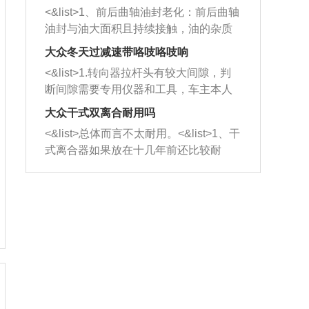
平底锅两耳，然后往左打半圈、一圈、
西取出来。但如果是因为积碳过多引起
<&list>1、前后曲轴油封老化：前后曲轴
一圈半的练习，往右同样也要打相同的
的堵塞，就需要将三元催化器泡在草酸
油封与油大面积且持续接触，油的杂质
圈数。 <&list>3、最后强调要反复练
中进行清洗。 <&list>3、也可以利用清
和发动机内持续温度变化使其密封效果
习，这样就可以形成肌肉记忆，在真实
大众冬天过减速带咯吱咯吱响
洗剂对堵塞的情况得到解决，将清洗剂
逐渐减弱，导致渗油或漏油。<&list>2、
驾驶车辆时，不需要记忆也能打好方
放在燃油箱中，与燃油混合后，车辆启
<&list>1.转向器拉杆头有较大间隙，判
活塞间隙过大：积碳会使活塞环与缸体
向。
动时，就可以和汽油一起进入到燃烧
断间隙需要专用仪器和工具，车主本人
的间隙扩大，导致机油流入燃烧室中，
室，最后形成废气排出，就可以让三元
无法制作，需要将车辆送到修理厂或4s
造成烧机油。<&list>3、机油粘度。使用
大众干式双离合耐用吗
催化器得到清洗，排气管堵塞的情况就
店；<&list>2.车辆半轴套管防尘罩破
机油粘度过小的话，同样会有烧机油现
<&list>总体而言不太耐用。<&list>1、干
能够得到解决。
裂，破裂后会出现漏油现象，使半轴磨
象，机油粘度过小具有很好的流动性，
式离合器如果放在十几年前还比较耐
损严重，磨损的半轴容易损坏，产生异
容易窜入到气缸内，参与燃烧。<&list>
用，但是由于现在的汽车发动机动力输
响；<&list>3.稳定器的转向胶套和球头
4、机油量。机油量过多，机油压力过
出越来越高，使得干式离合器散热不足
老化，一般是使用时间过长造成的。解
大，会将部分机油压入气缸内，也会出
的缺陷也逐渐暴露出来。<&list>2、由于
决方法是更换新的质量好的转向橡胶套
现烧机油。<&list>5、机油滤清器堵塞：
干式双离合的工作环境暴露在空气中，
和球头。
会导致进气不畅，使进气压力下降，形
而离合器的散热也是通离合器罩上面的
成负压，使机油在负压的情况下吸入燃
几个小孔来进行散热。但是在行驶过程
烧室引起烧机油。<&list>6、正时齿轮或
中变速箱需要换挡，就不得不使得离合
链条磨损：正时齿轮或链条的磨损会引
器频繁工作。<&list>3、长时间的低速行
起气阀和曲轴的正时不同步。由于轮齿
驶以及过于频繁的启停，导致离合器的