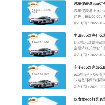
模式开关，仪表盘
速、在N/P挡以
汽车仪表盘eco灯
度、变速箱换挡逻
样反而体现不出e
汽车仪表盘上显示
表盘eco指示灯
会在以下情况下失
简称，由Ecology(环
你当前驾驶操作达
co模式自动失效。
式分为主动模式驾
发布时间：2022-01-29
灯。大多数汽车都
当需要大扭矩输出
确认是否选择开启
在日常驾驶的时候
驱动车辆，eco模
自动调节设置，比
速、在N/P挡以
丰田eco灯亮什么
eco模式没有专
样反而体现不出e
Eco指示灯是提
最佳燃油供应量时
会在以下情况下失
启经济模式驾驶车
co模式，在日常驾
co模式自动失效。
o指示灯亮起时，
发布时间：2022-01-26
式，如果时速超过1
当需要大扭矩输出
不在省油状态下行
坡时，没必要开e
驱动车辆，eco模
过120公里，每小
车子eco灯亮怎么
拥有良好驾驶习惯
eco指示灯代表
有一定的影响，别
味着是环保节能和
据车主驾驶习惯和
发布时间：2021-12-29
目前市面上所销售
驶速度最快，动力
仪表盘eco灯亮表
合在市区拥堵路面