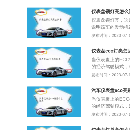
仪表盘锁灯亮怎么
仪表盘锁灯亮，这
说明该车的发动机
烁，或者常亮不灭
发布时间：2023-07-17
统，是指防止汽车
钥匙、电子控制电
仪表盘eco灯亮怎
子单元控制，喷油
当仪表盘上的EC
在解锁之前把这些
的经济驾驶模式，ECO
的启动机马达，E
zation(动力
发布时间：2023-07-17
灯常亮不灭，无法
式。被动模式在仪
防盗系统锁死了，
在车速超过20k
匙，解除防盗，就
汽车仪表盘eco亮
经济的驾驶操作，
当仪表板上的EC
显示指示灯，其功
的经济驾驶模式，ECO
有一个开关。驾驶
ion动力的组合
发布时间：2023-07-17
缓的加速状态，车
被动模式在仪表上
门踏板踩到底，也
速超过20km/
应的敏感度，根据
仪表盘灯总亮怎么