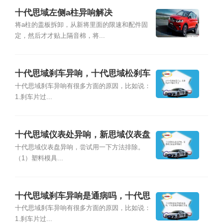
十代思域左侧a柱异响解决
将a柱的盖板拆卸，从新将里面的限速和配件固
定，然后才才贴上隔音棉，将...
十代思域刹车异响，十代思域松刹车
异响
十代思域刹车异响有很多方面的原因，比如说：
1.刹车片过...
十代思域仪表处异响，新思域仪表盘
异响解决
十代思域仪表盘异响，尝试用一下方法排除。
（1）塑料模具...
十代思域刹车异响是通病吗，十代思
域异响解决方案
十代思域刹车异响有很多方面的原因，比如说：
1.刹车片过...