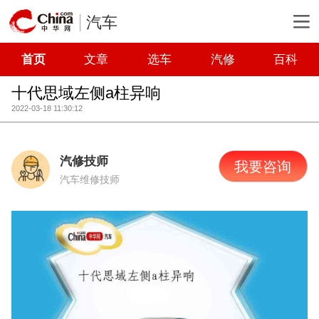
汽车
首页
文章
选车
汽修
百科
十代思域左侧a柱异响
2022-03-18 11:30:12
汽修技师
我要咨询
汽车维修技师