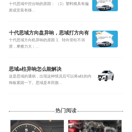
响解决
十代思域中控台响的原因： （1）塑料模具有偏
差或安装有移...
十代思域方向盘异响，思域打方向有
异响
十代思域方向机异响的原因 1、转向管柱不润
滑，摩擦力大；...
思域a柱异响怎么能解决
这是思域的通病，出现这种情况后可以将a柱的内
饰板紧固一下。思域是本田旗...
热门阅读