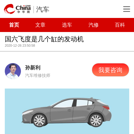
汽车
首页
文章
选车
汽修
百科
国六飞度是几个缸的发动机
2020-12-26 23:50:58
孙新利
我要咨询
汽车维修技师