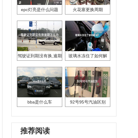
epc灯亮是什么问题
火花塞更换周期
驾驶证到期没有换,逾期
玻璃水冻住了如何解
怎么办??
决？
bba是什么车
92号95号汽油区别
推荐阅读