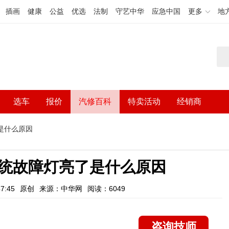
插画
健康
公益
优选
法制
守艺中华
应急中国
更多
地
选车
报价
汽修百科
特卖活动
经销商
是什么原因
统故障灯亮了是什么原因
7:45
原创
来源：中华网
阅读：6049
咨询技师