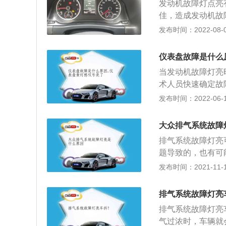
发动机故障灯点亮
使已停驶的汽车保
佳，造成发动机故
现了故障，无法保
发布时间：2022-08-08
动机控制单元的损
车辆的发动机内部
仪表盘故障是什么
合气中的燃油颗粒
当发动机故障灯亮
一般遇到发动机灯
术人员快速确定故
的方式排出燃油问
感器和执行器失效
发布时间：2022-06-16
两种原因后如果发
概率很低，但发动
故障，需要到维修
使用时间较长的车
才能查看，根据解
大众排气系统故障
虚接的地方，导致
工作状态，才能清
排气系统故障灯亮
接触不良现象；电
题导致的，也有可
常见的灯光有：转
氧传感器，一个位
发布时间：2021-11-10
光大灯等。仪表盘
测排气中的氧含量
手把蓄电池负极连
发动机空燃比。发动
了就没事了，如果
排气系统故障灯亮
消耗14.7kg氧
读取故障码，查出
排气系统故障灯亮
让空燃比保持在理
号在上车胎断面样
气过浓时，车辆就
确调整空燃比了。