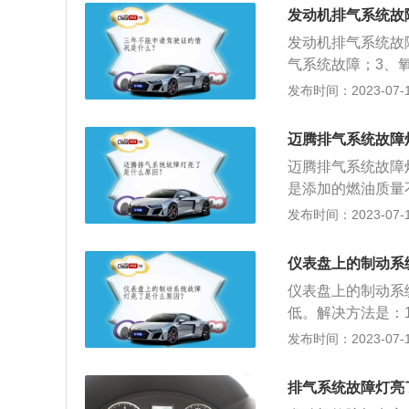
点火装置故障所致
发动机排气系统故
还是建议停止驾驶
发动机排气系统故
全。
气系统故障；3、
碳过多。发动机的
发布时间：2023-07-17
体，推动活塞做功
芯；2、使用合适
迈腾排气系统故障
机油滤清器及汽油
迈腾排气系统故障
系统。
是添加的燃油质量
是汽车的发动机或
发布时间：2023-07-17
进行检查和修理。迈
812mm，这款
仪表盘上的制动系
架，带来了更稳定
仪表盘上的制动系
低。解决方法是：
2、及时补充制动
发布时间：2023-07-17
障，很有可能给驾
降低的一系列专门
排气系统故障灯亮
组成。其作用是使