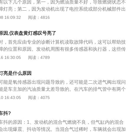
有以下几个原因，第一，因为燃油质量不好，导致燃烧状态不
持不动。
障灯亮；第二，因为发动机出现了电控系统或部分机械部件出
障发动机的正常运行，比如：火花塞、传感器、执行器甚至发
 16:09:32
阅读：4816
坏，这将导致车辆加速无力，而引发发动机故障灯亮；第三，
的气缸有脏污或者积碳较多，积碳具有很强的吸附性，会将混
原因,仪表盘黄灯感叹号亮了
吸附掉，影响发动机的正常工作，从而导致发动机故障灯亮。
时，首先应由专业的诊断计算机读取故障代码，这可以帮助技
亮的这种情况，可以先添加厂家推荐的燃油添加剂或更换燃油
障的位置和原因。发动机周围有很多传感器和执行器，这些传
题，如果故障依旧可以再尝试清洗发动机进气系统，排除以上
的概率比较高。随着汽车制造技术的发展，发动机出现故障的
 16:30:05
阅读：4789
动机故障灯还是常亮，说明车辆很有可能是因为发动机出现了
机周围的电子系统出现故障的概率相对较高，尤其是对于一些
站进行监测维修，具体故障，要通过专用诊断仪进行故障解码
辆。仪表盘故障是什么原因车辆的某一处电灯泡坏了；路线有
析的故障原因，来更换故障配件，使得发动机恢复运行的正常
灯亮是什么原因
灯光路线电阻值过大，仪表盘车辆误以为电灯泡出现异常路线
除发动机的故障灯报警。
可能是氧传感器出现问题导致的，还可能是二次进气阀出现问
灯泡的路线似断非断。仪表盘灯泡故障灯是灯光报警灯，车上
能是车主加的汽油质量太差导致的。在汽车的排气管中有两个
向灯、刹车灯、牌照灯、宽灯、前后灯、倒车灯、光大灯、近
于排气歧管后方，另一个位于三元催化后方。氧传感器负责检
 16:43:05
阅读：4075
灯故障灯亮解决方法：把车辆停放在安全的地方、熄火，用扳
，然后将数据反馈给ecu。ecu根据氧传感器反馈的数据来调整
接线拿掉，等15秒后再装上，看下故障灯是否消失。如果不亮
机的理论最佳空燃比是14.7比1，也就是1kg汽油完全燃烧要
还是亮，建议及时去4S店或是专业的汽修店，让技师用读码器
车抖?
气。在发动机工作时，ecu是不断调整发动机空燃比的，ecu会尽量
问题并解决。仪表盘黄灯感叹号亮了汽车仪表盘闪烁黄色感叹
车抖的原因：1、发动机的混合气燃烧不良，但气缸内的混合
论最佳空燃比数值附近。如果氧传感器损坏，那ecu就无法正
子在下图案设计表明的是车辆轮胎胎压不正常。这种出现异常
会出现爆震、抖动等情况。当混合气过稀时，车辆就会出现加
氧传感器是一个需要更换的易损耗部件，这个部件并不能一直