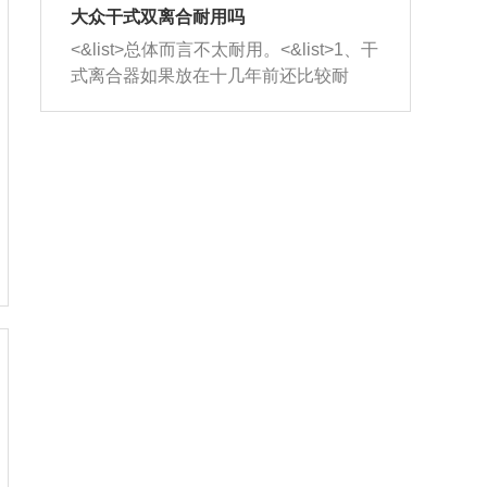
室，最后形成废气排出，就可以让三元
无法制作，需要将车辆送到修理厂或4s
造成烧机油。<&list>3、机油粘度。使用
大众干式双离合耐用吗
催化器得到清洗，排气管堵塞的情况就
店；<&list>2.车辆半轴套管防尘罩破
机油粘度过小的话，同样会有烧机油现
<&list>总体而言不太耐用。<&list>1、干
能够得到解决。
裂，破裂后会出现漏油现象，使半轴磨
象，机油粘度过小具有很好的流动性，
式离合器如果放在十几年前还比较耐
损严重，磨损的半轴容易损坏，产生异
容易窜入到气缸内，参与燃烧。<&list>
用，但是由于现在的汽车发动机动力输
响；<&list>3.稳定器的转向胶套和球头
4、机油量。机油量过多，机油压力过
出越来越高，使得干式离合器散热不足
老化，一般是使用时间过长造成的。解
大，会将部分机油压入气缸内，也会出
的缺陷也逐渐暴露出来。<&list>2、由于
决方法是更换新的质量好的转向橡胶套
现烧机油。<&list>5、机油滤清器堵塞：
干式双离合的工作环境暴露在空气中，
和球头。
会导致进气不畅，使进气压力下降，形
而离合器的散热也是通离合器罩上面的
成负压，使机油在负压的情况下吸入燃
几个小孔来进行散热。但是在行驶过程
烧室引起烧机油。<&list>6、正时齿轮或
中变速箱需要换挡，就不得不使得离合
链条磨损：正时齿轮或链条的磨损会引
器频繁工作。<&list>3、长时间的低速行
起气阀和曲轴的正时不同步。由于轮齿
驶以及过于频繁的启停，导致离合器的
或链条磨损产生的过量侧隙，使得发动
温度不断升高，而低速行驶时空气流动
机的调节无法实现：前一圈的正时和下
效率不高，无法将离合器中的热量有效
一圈可能就不一样。当气阀和活塞的运
的带走，导致离合器内部的温度不断升
动不同步时，会造成过大的机油消耗。
高，加速离合器的磨损。
解决方法：更换正时齿轮或链条。<&list
>7、内垫圈、进风口破裂：新的发动机
设计中，经常采用各种由金属和其他材