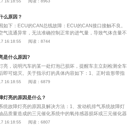
 16:18:55
阅读：8963
车辆发动机内冷却液的温度。发动机最怕的就是缺油、缺水，
机油报警危险系数相当，如果温度过高继续行驶会导致发动机
什么原因？
形，车主可以自行添加冷却液或纯净水应急。若出现“粘
如下：ECU的CAN总线故障：ECU的CAN接口接触不良。
请立即联系拖车救援。
空气流通异常，无法准确控制正常的进气量，导致气体含量不
能很好地工作。燃油压力低：加上恒压性能差导致系统雾化水
 16:18:55
阅读：8744
易启动。仪表盘故障灯亮的解决办法如下：读出故障码：车可
，用电脑读出故障码，如果对车辆机械电子系统感兴趣，可以去
亮是什么原因?
蓝牙模块，用笔记本电脑或安卓手机就可以查看和清除故障码。
灯亮，说明汽车的某一处灯泡已损坏，提醒车主立刻检测全车
慢开到4S店查明故障灯常亮的原因，如果处于正常情况，则把灯
后即可熄灭。关于指示灯的具体内容如下：1、正时齿形带指
时齿形带传动和上置式凸轮轴的进口汽车，一般都限制发动机
 16:18:55
阅读：6879
期限，到时候必须更换。2、排气温度警报灯：现代轿车由于
三效催化转化器，所以排气温度有所提高，但是过高的排气温
障灯亮的原因是什么？
化转化器损坏，因此此类汽车又安装了排气温度警报装置。当
系统故障灯亮的原因及解决方法：1、发动机排气系统故障灯
亮时，驾驶人应当立即降低车速或停车，待排气温度下降以
油品质量造成的三元催化系统中的氧传感器损坏或三元催化器
动熄灭(但是熔断式排气温度警报灯点亮后，如果不加以调整或
在行车中该灯亮起请立即减速，并行驶到最近的维修服务站进
 16:18:55
阅读：6807
)，如果排气温度警报灯不熄灭，应该查明原因，排除故障以后
故障灯亮起后，车辆熄火不能启动，这种通常是由于燃油泵或