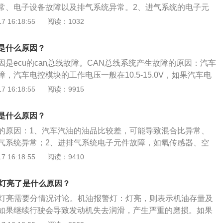
常、电子设备故障以及排气系统异常。2、进气系统的电子元
感器、碳罐电磁阀、节气门、发动机积碳。3、发动机的控制
 16:18:55
阅读：1032
传感器坏了，也可能是三元催化器坏了。排气系统故障灯亮的
要更换质量好的汽油。2、需要及时去维修店进行修理。3、需
是什么原因？
试。4、需要更换新的氧传感器或者三元催化器坏。
是ecu的can总线故障。CAN总线系统产生故障的原因：汽车
，汽车电控模块的工作电压一般在10.5-15.0V，如果汽车电
电压不正常，会使得某些电控模块出现短暂的不正常工作，引
 16:18:55
阅读：9915
总线系统出现通信不畅。需要检修电源系统。汽车CAN总线系统
现通信线路的短路、断路或线路物理性质变化引起通信信号衰
是什么原因？
致多个电控单元工作不正常，使CAN总线系统无法工作。需要
的原因：1、汽车汽油的油品比较差，可能导致混合比异常、
的短路、断路的情况。汽车CAN总线系统的节点故障，节点是
气系统异常；2、进排气系统电子元件故障，如氧传感器、空
统中的电控模块，节点故障就是电控模块故障。包括软件故障即
节气门或发动机内部积碳等；3、发动机控制程序需要更新或
 16:18:55
阅读：9410
序有缺陷或冲突，使汽车CAN总线系统通信出现混乱或无法工
排气系统是指收集并且排放废气的系统，一般由排气歧管、排
线系统的节点是否虚接。
、排气温度传感器、汽车消声器和排气尾管等组成。汽车排气
障灯亮了是什么原因？
发动机工作所排出的废气，同时使排出的废气污染减小，噪音
障灯亮需要分情况讨论。机油报警灯：灯亮，则表示机油存量及
如果继续行驶会导致发动机失去润滑，产生严重的磨损。如果
仍未消除，请不要启动车辆，尽快联系救援。水温报警灯：水