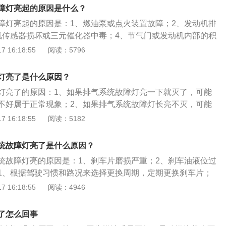
，要是能继续驾驶，但车辆出现严重抖动、加速无力等症状，
障灯亮起的原因是什么？
，这样不仅可以防止进一步损坏发动机，还能保障到人身安
障灯亮起的原因是：1、燃油泵或点火装置故障；2、发动机排
氧传感器损坏或三元催化器中毒；4、节气门或发动机内部的积
作用是：将汽油、柴油的热能通过在密封气缸内燃烧后膨胀气
 16:18:55
阅读：5796
转变为机械能。发动机的保养方法是：1、定期更换机油及滤
质量等级的润滑油；3、定期清理水箱；4、定期空气滤清器、
灯亮了是什么原因？
滤清器；5、保持曲轴箱通风良好定期清洗；6、定期清洗燃油
灯亮了的原因：1、如果排气系统故障灯亮一下就灭了，可能
不好属于正常现象；2、如果排气系统故障灯长亮不灭，可能
者三元催化器出现问题，此时要去修理厂或者4s店找专业人士
 16:18:55
阅读：5182
腾的尺寸为长4866mm、宽1832mm、高1464mm，轴距是2
车采用了轻质优化的麦弗逊前悬架和全新调校的多连杆后独立悬
统故障灯亮了是什么原因？
、更精准的驾控感受。
统故障灯亮的原因是：1、刹车片磨损严重；2、刹车油液位过
1、根据驾驶习惯和路况来选择更换周期，定期更换刹车片；
液。制动系统是整个汽车中关键的部分，一旦制动系统出现故
 16:18:55
阅读：4946
乘人员带来严重隐患。制动系统是使汽车的行驶速度可以强制
装置，主要由供能装置、控制装置、传动装置和制动器4部分
了怎么回事
行驶中的车减速甚至停车、使下坡行驶的汽车速度保持稳定、