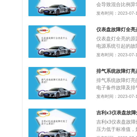
会导致混合比例异
件故障，比如氧传
发布时间：2023-07-17
程序异常。4、氧
解决办法：1、需
仪表盘故障灯全亮
要进行更新或者调
仪表盘灯全亮的原因
电源系统引起的故障
源系统提供的工作
发布时间：2023-07-17
起整个汽车CAN
的链路故障，当出
排气系统故障灯亮
减或失真，都会导
排气系统故障灯亮
检修是否出现线路
电子备件故障及排
汽车CAN总线系
气流量计传感器、
发布时间：2023-07-17
传输协议或软件程
者适用调试。汽车
作。检查CAN总
气管、催化转换器
吉利x3仪表盘故
系统是主要是排放
吉利x3仪表盘故
减小。
压力低于标准值，
添加机油后故障灯