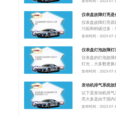
发布时间：2023-07-17
温指示灯用以显示
水温报警灯点亮和
仪表盘故障灯亮是
高温，致使缸体变
仪表盘故障灯亮原因
缸”、“呲缸垫”，
污垢和积碳过多：
稳定，让发动机不
发布时间：2023-07-17
平低，造成汽车不
以通过OBD接口
仪表盘灯泡故障灯
买个OBD接口的
仪表盘的灯泡故障
去4S店：把车缓
灯光，大多数更换
熄灭即可；
示灯：某些采用正
发布时间：2023-07-17
正时齿形带的使用
在排气管上安装了
发动机排气系统故
度容易造成三效催
以下是发动机排气
排气温度警报灯点
亮大多是由于国内
后，该警报灯会自
中毒所导致，如果
发布时间：2023-07-17
维修，会一直亮着
行检修。2、如果
再继续行驶。