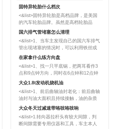
固特异轮胎什么档次
<&list>固特异轮胎是高档品牌，是美国
的汽车轮胎品牌。虽然是高档轮胎品
牌，但是中高低端的轮胎都有生产，这
国六排气管堵塞怎么清理
也是为了更好的开拓市场。
<&list>1、当车主发现自己的国六车排气
管出现堵塞的情况时，可以利用铁丝或
者是细棍，直接将杂物给取出来，如果
在家拿什么练方向盘
堵塞情况比较严重，也可以采取应急措
<&list>1、找一只平底锅，把两耳看作3
施。 <&list>2、直接利用木棍将所有的
点和9点钟方向，同时在6点钟和12点钟
杂物推到排气管里面的位置处，然后将
方向做一个标记。 <&list>2、双手握住
三元催化器拆解开，就可以将堵塞的东
大众1.8t发动机烧机油
平底锅两耳，然后往左打半圈、一圈、
西取出来。但如果是因为积碳过多引起
<&list>1、前后曲轴油封老化：前后曲轴
一圈半的练习，往右同样也要打相同的
的堵塞，就需要将三元催化器泡在草酸
油封与油大面积且持续接触，油的杂质
圈数。 <&list>3、最后强调要反复练
中进行清洗。 <&list>3、也可以利用清
和发动机内持续温度变化使其密封效果
习，这样就可以形成肌肉记忆，在真实
大众冬天过减速带咯吱咯吱响
洗剂对堵塞的情况得到解决，将清洗剂
逐渐减弱，导致渗油或漏油。<&list>2、
驾驶车辆时，不需要记忆也能打好方
放在燃油箱中，与燃油混合后，车辆启
<&list>1.转向器拉杆头有较大间隙，判
活塞间隙过大：积碳会使活塞环与缸体
向。
动时，就可以和汽油一起进入到燃烧
断间隙需要专用仪器和工具，车主本人
的间隙扩大，导致机油流入燃烧室中，