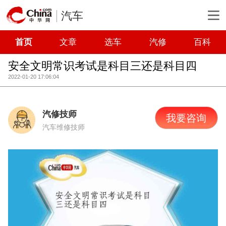
汽车
首页
文章
选车
汽修
百科
安全文明常识考试是科目三还是科目四
2022-01-20 17:06:04
汽修技师
我要咨询
汽车维修技师