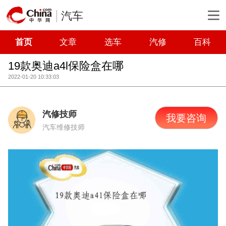
汽车
首页
文章
选车
汽修
百科
19款奥迪a4l保险盒在哪
2022-01-20 10:33:03
汽修技师
我要咨询
汽车维修技师