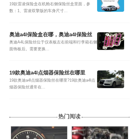
19款雷凌保险盒在机舱右侧保险丝盒里面，参
数：1、雷凌双擎版的车身尺寸...
奥迪a4l保险盒在哪，奥迪a4l保险丝
对应图
奥迪A4L保险丝位于仪表板左右前端和行李箱右侧
面饰板后。需要更换...
19款奥迪a4l点烟器保险丝在哪里
19款奥迪a4l点烟器保险丝在哪里?19款奥迪a4l点
烟器保险丝通常在...
热门阅读