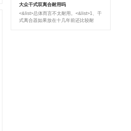
室，最后形成废气排出，就可以让三元
无法制作，需要将车辆送到修理厂或4s
造成烧机油。<&list>3、机油粘度。使用
大众干式双离合耐用吗
催化器得到清洗，排气管堵塞的情况就
店；<&list>2.车辆半轴套管防尘罩破
机油粘度过小的话，同样会有烧机油现
<&list>总体而言不太耐用。<&list>1、干
能够得到解决。
裂，破裂后会出现漏油现象，使半轴磨
象，机油粘度过小具有很好的流动性，
式离合器如果放在十几年前还比较耐
损严重，磨损的半轴容易损坏，产生异
容易窜入到气缸内，参与燃烧。<&list>
用，但是由于现在的汽车发动机动力输
响；<&list>3.稳定器的转向胶套和球头
4、机油量。机油量过多，机油压力过
出越来越高，使得干式离合器散热不足
老化，一般是使用时间过长造成的。解
大，会将部分机油压入气缸内，也会出
的缺陷也逐渐暴露出来。<&list>2、由于
决方法是更换新的质量好的转向橡胶套
现烧机油。<&list>5、机油滤清器堵塞：
干式双离合的工作环境暴露在空气中，
和球头。
会导致进气不畅，使进气压力下降，形
而离合器的散热也是通离合器罩上面的
成负压，使机油在负压的情况下吸入燃
几个小孔来进行散热。但是在行驶过程
烧室引起烧机油。<&list>6、正时齿轮或
中变速箱需要换挡，就不得不使得离合
链条磨损：正时齿轮或链条的磨损会引
器频繁工作。<&list>3、长时间的低速行
起气阀和曲轴的正时不同步。由于轮齿
驶以及过于频繁的启停，导致离合器的
或链条磨损产生的过量侧隙，使得发动
温度不断升高，而低速行驶时空气流动
机的调节无法实现：前一圈的正时和下
效率不高，无法将离合器中的热量有效
一圈可能就不一样。当气阀和活塞的运
的带走，导致离合器内部的温度不断升
动不同步时，会造成过大的机油消耗。
高，加速离合器的磨损。
解决方法：更换正时齿轮或链条。<&list
>7、内垫圈、进风口破裂：新的发动机
设计中，经常采用各种由金属和其他材