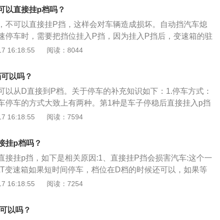
起到了一个辅助刹车的作用。而先挂入P挡，由于它的锁止机
可以直接挂p档吗？
作用，这个时候拉手刹的作用效果并不明显。
，不可以直接挂P挡，这样会对车辆造成损坏。自动挡汽车熄
速停车时，需要把挡位挂入P挡，因为挂入P挡后，变速箱的驻
合，这样就锁止了汽车的传动部分。自动挡停车的正确方法
 16:18:55
阅读：8044
后，踩住刹车直至车辆停稳；将挡杆推入n挡，此时不要松刹
脚刹；等待停稳后再次踩下刹车，挂入p挡，完成后，锁好即
档可以吗？
指不用驾驶者去手动换挡，车辆会根据行驶的速度和交通情况
可以从D直接到P档。关于停车的补充知识如下：1.停车方式：
挡位行驶。自动挡车挡位有：p挡为停车挡、r挡为倒车挡、n挡
车停车的方式大致上有两种。第1种是车子停稳后直接挂入p挡
进挡、m挡是指手动模式、L挡为低速挡、s挡为运动模式。
子停稳挂入n挡熄火，然后再挂入排档。2.停车技巧：自动挡汽
 16:18:55
阅读：7594
单，您在将车子停稳的情况下直接推入p档，然后熄火就好。
入p档，这有些多此一举，并且安全性要比在p档直接熄火会逊
接挂p档吗？
细节：比如说在停车的时候，首先要拉紧手刹，防止溜车或者是
直接挂p挡，如下是相关原因:1、直接挂P挡会损害汽车:这个一
外。还有就是，自动挡汽车不要空挡滑行，不然对变速箱还有
AT变速箱如果短时间停车，档位在D档的时候还可以，如果等
是自动挡汽车进行拖车的时候，速度不要过快，车速也不要过
建议挂入空挡最好知，因为长期挂入D挡而未行车，会导致变速
 16:18:55
阅读：7254
变速箱。经常这样使用挡位必定会给变速器造成损伤。2、设
动挡车大部分基本都是可以抄在N档起动和熄火。但能拔钥匙的
挡可以吗？
档唯一的不同之处就是在变速器的输出端有一个锁止机构；P档