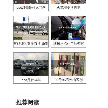
epc灯亮是什么问题
火花塞更换周期
驾驶证到期没有换,逾期
玻璃水冻住了如何解
怎么办??
决？
bba是什么车
92号95号汽油区别
推荐阅读