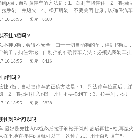
接到p挡，自动挡停车的方法是：1、踩刹车将停住；2、将挡位
，而N档不会。之所以理所当然要设计这么一个机构，就是出
3、拉手刹，并熄火；4、松开脚刹，不要关闭电源，以确保汽车
的状况；理所当然大部分车辆出于安全考虑，会强制必须P档
完全停稳；5、踩下脚刹，将挡位从n挡拉到p挡；6、松开脚
 16:18:55
阅读：6500
子可以保障，不论驾驶员手刹有没有问题，车辆基本都不会发
，关闭电源拔出钥匙。自动挡起步的方法是：1、不踩脚刹，连
。
汽车电脑系统开始自检，至少六秒以上；2、踩下脚刹，按启
以不挂p档吗？
开脚刹，原地热车；4、踩下脚刹，松开手刹，将挡位从p挡拉
以不挂p档，会很不安全。由于一切自动档的车，停到P档后，
放开脚刹，起步；6、根据路况，平稳踩踏油门加油即可。
个钩子，扣住齿轮。自动挡的准确停车方法：必须先踩刹车挂
然后才挂p档，最后熄火，这是正确的自动挡车的停车方式，
 16:18:55
阅读：6416
可把停车的主力转移到刹车装置上面，这样就能够最大限度的
器。长期停车不挂P档的危害：大部分的停车的阻力也都是来
挂p挡吗？
去就有可能会让变速箱锁止装置寿命减短。特别是停在坡道上
接挂p挡，自动挡停车的正确方法是：1、到达停车位置后，踩
害也会更大一些，而且汽车停在这样的状态下，再次低速起步
稳；2、将挡杆推入n挡，此时不要松刹车；3、拉手刹，松开
动也就相对来说比较困难，甚至还能够听到一些杂音，这些现
稳后再次踩下刹车，挂入p挡，完成后下车锁好即可。自动挡车
 16:18:55
阅读：5838
变速箱也正在慢慢的受损。
手动换挡，车辆会根据行驶的速度和交通情况来自动选择合适
挡车挡位有：1、p挡为停车挡；2、r挡为倒车挡；3、n挡为空
接挂到P档可以吗
挡；5、m挡是指手动模式；6、l挡为低速挡；7、s挡为运动模
,最好是先挂入N档,然后拉手刹松开脚刹,然后再挂P档,再熄火
果在平地直接挂p挡就可以了，这种方式适用于自动挡车型。