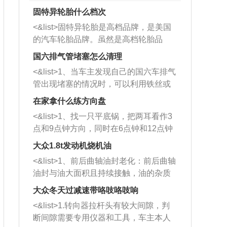
固特异轮胎什么档次
<&list>固特异轮胎是高档品牌，是美国
的汽车轮胎品牌。虽然是高档轮胎品
牌，但是中高低端的轮胎都有生产，这
国六排气管堵塞怎么清理
也是为了更好的开拓市场。
<&list>1、当车主发现自己的国六车排气
管出现堵塞的情况时，可以利用铁丝或
者是细棍，直接将杂物给取出来，如果
在家拿什么练方向盘
堵塞情况比较严重，也可以采取应急措
<&list>1、找一只平底锅，把两耳看作3
施。 <&list>2、直接利用木棍将所有的
点和9点钟方向，同时在6点钟和12点钟
杂物推到排气管里面的位置处，然后将
方向做一个标记。 <&list>2、双手握住
三元催化器拆解开，就可以将堵塞的东
大众1.8t发动机烧机油
平底锅两耳，然后往左打半圈、一圈、
西取出来。但如果是因为积碳过多引起
<&list>1、前后曲轴油封老化：前后曲轴
一圈半的练习，往右同样也要打相同的
的堵塞，就需要将三元催化器泡在草酸
油封与油大面积且持续接触，油的杂质
圈数。 <&list>3、最后强调要反复练
中进行清洗。 <&list>3、也可以利用清
和发动机内持续温度变化使其密封效果
习，这样就可以形成肌肉记忆，在真实
大众冬天过减速带咯吱咯吱响
洗剂对堵塞的情况得到解决，将清洗剂
逐渐减弱，导致渗油或漏油。<&list>2、
驾驶车辆时，不需要记忆也能打好方
放在燃油箱中，与燃油混合后，车辆启
<&list>1.转向器拉杆头有较大间隙，判
活塞间隙过大：积碳会使活塞环与缸体
向。
动时，就可以和汽油一起进入到燃烧
断间隙需要专用仪器和工具，车主本人
的间隙扩大，导致机油流入燃烧室中，