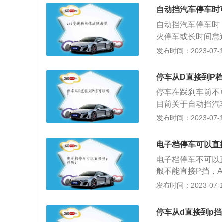
锁车，也就是它只
自动挡汽车停车时
构已经和变速箱起
自动挡汽车停车时
火停车或长时间怠
车棘爪会与卡槽咬
发布时间：2023-07-17
是：到达停车位置
车；拉手刹，松开
停车从D直接到P
可。自动挡汽车是
停车在踩刹车前不
来自动选择合适的
目前关于自动挡汽
为空挡、d挡为前
熄火；第2种是车
发布时间：2023-07-17
车的停车还非常简
在N熄火然后再推
电子档停车可以直
色一些。3.停车
电子档停车不可以
出现一些其他的意
般不能直接P挡，
很大伤害。还有就
候时间超过1分钟
发布时间：2023-07-17
高。
箱的油温过热损害
计的安全考虑:自
停车从d直接到p
不多，但N档与P