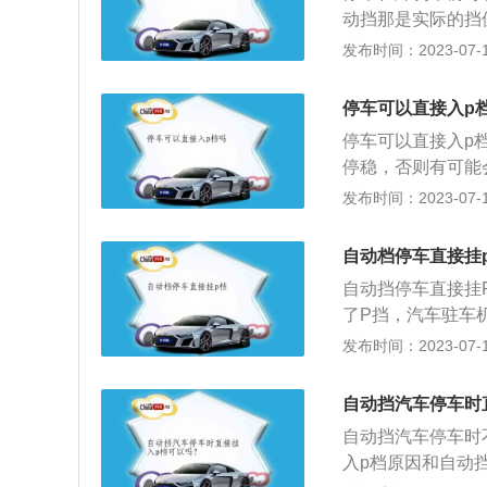
挡位中，P档即为
动挡那是实际的挡
挡位锁止车轴。一
杆落在某一个位置
发布时间：2023-07-17
一点不像手动、塞
以D挡切P档时，
停车可以直接入p
箱，但此时并不会
停车可以直接入p
停稳的情况下直接
停稳，否则有可能
此一举，并且安全
直接挂p档是否伤
发布时间：2023-07-17
的时候，首先要拉
停车，可以直接挂
动挡汽车不要空挡
挂p档的，不会对
拖车的时候，速度
自动档停车直接挂
档挂N档，再从N
自动挡停车直接挂
接挂p档会导致变
了P挡，汽车驻车
者损害到相关的零
停车功能会受到损
发布时间：2023-07-17
过程中应保持良好
我们的变速箱产生
车情况，出现意外
的一个齿轮来强迫
自动挡汽车停车时
来解决问题一样，
自动挡汽车停车时
P挡的话也会对汽
入p档原因和自动