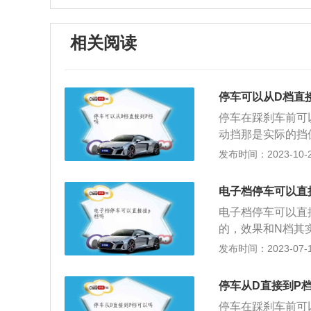
相关阅读
停车可以从D档直
停车在踩刹车前可
动挡那是实际的挡
杆落在某一个位置
发布时间：2023-10-25
一点不像手动、塞
以D挡切P档时，
电子档停车可以直
箱，但此时并不会
电子档停车可以直
停稳的情况下直接
的，效果和N档其
此一举，并且安全
会损坏变速箱。电
发布时间：2023-07-17
的时候，首先要拉
提供了更大的发挥
动挡汽车不要空挡
车制动手柄。3、
拖车的时候，速度
停车从D直接到P
的资料如下：1、p
停车在踩刹车前可