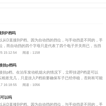
接到P档吗
以从D直接到P档。因为自动挡的挡位，与手动挡是不同的，手
位，而自动挡的四个字母只是代表了四个电子开关而已，当挡
时，只是按下开关、而是否执行挡位机制则由系统去判定，这
 15:12:54
阅读：1158
到哪就是哪个挡，自动挡触碰开关、是否执行人说的不算，所
虽然经过R挡，但只不过是快速经过电子开关，不会损伤变速
接挂p档吗
执行倒挡。停车技巧：自动挡汽车的停车还非常简单，将车子
接挂p档。在泊车发动机熄火的情况下，立即挂进P档是可以
推入p档，然后熄火就好。在N熄火然后再推入p档，这有些多
实相差无几，只是挂入P档前要确保车子已经停稳，否则有可能
性要比在p档直接熄火会逊色一些。停车细节：比如说在停车
子手刹的优势有：1、发挥空间大：给予整车内饰造型的设计
 16:18:55
阅读：1056
紧手刹，防止溜车或者是出现一些其他的意外。还有就是，自
空间。2、便捷：停车制动完全由一个按钮直接替代了手拉驻
滑行，不然对变速箱还有很大伤害。还有就是自动挡汽车进行
牢靠：此外电子手刹的牢靠性要比机械手刹来得更高。有关P档
不要过快，车速也不要过高。
档可以吗
档：源于英文词汇park中的第一个字母，所以在自动挡汽车的
以从D直接到P档。因为自动挡的挡位，与手动挡是不同的，手