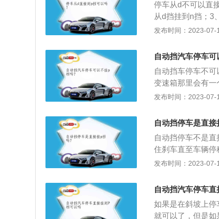
停车从d不可以直
会将这一机构锁止
从d挡挂到n挡；
于避免手刹失灵知
在手刹的作用下能
发布时间：2023-07-17
才能拔钥匙。这样
刹；7、旋回钥匙
生不正常溜车问题
按两下启动键，让
自动挡汽车停车可
停键点火；3、松
自动挡车停车不可
到d挡；5、缓慢
变速箱那里会有一
空挡，再拉手刹，
发布时间：2023-07-17
假如先拉手刹也即
保障好汽车的变速
自动挡停车是直接
自变速箱，长期下
自动挡停车不是直
面，对变速箱的危
住刹车直至车辆停
的时候，汽车的启
脚刹；4、等待停
发布时间：2023-07-17
象也都是表明汽车
是指不用驾驶者去
的挡位行驶。自动
自动挡汽车停车直
挡；4、d挡为前进
如果是在斜坡上停车
式。
就可以了，但是如