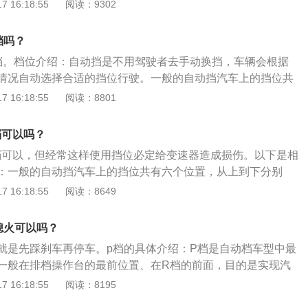
运作的一个齿轮来强迫使汽车停下，可能会对变速箱以及齿轮
 16:18:55
阅读：9302
确停车方式：先踩刹车将车停下，然后再拉手刹，再挂P挡将
车遇到坡路或者红灯的时候，可以先挂N挡，再拉手刹挂P挡熄
档吗？
档。档位介绍：自动挡是不用驾驶者去手动换挡，车辆会根据
情况自动选择合适的挡位行驶。一般的自动挡汽车上的挡位共
到下分别为：P、R、N、D、S、L。P挡的作用：P用作停车
 16:18:55
阅读：8801
装置去锁紧汽车的转动部分，使汽车不能移动。发动机运转时
位置上，自动变速器汽车就很容易地行走。而停放时，选档杆
档可以吗？
而通过变速器内部的停车制动装置将输出轴锁住，并拉紧手制
档可以，但经常这样使用挡位必定给变速器造成损伤。以下是相
。当汽车需要在一固定位置上停留一段较长时间，或在停靠之
：一般的自动挡汽车上的挡位共有六个位置，从上到下分别
该拉好手制动及将拨杆推进“P”的位置上。
S、L。P为Parking，泊车挡，启动挡。R为Reverse，倒车
 16:18:55
阅读：8649
，空挡。D为Drive，前进挡。L为Low，低速挡。S为Sport，表
为OD挡为超速挡。档位作用：停车熄火后切换到p挡；倒车、
熄火可以吗？
车库时用r挡；n挡用于等红绿灯时间长的时候；开车的时候切
就是先踩刹车再停车。p档的具体介绍：P档是自动档车型中最
；在爬斜坡比较陡的时候使用s挡。
一般在排档操作台的最前位置、在R档的前面，目的是实现汽
通过档位锁止车轴。p档的注意事项：将车挂入P挡后，再拉手
 16:18:55
阅读：8195
会有一点点的移动。这是因为P挡得相当于手动挡车型的带挡