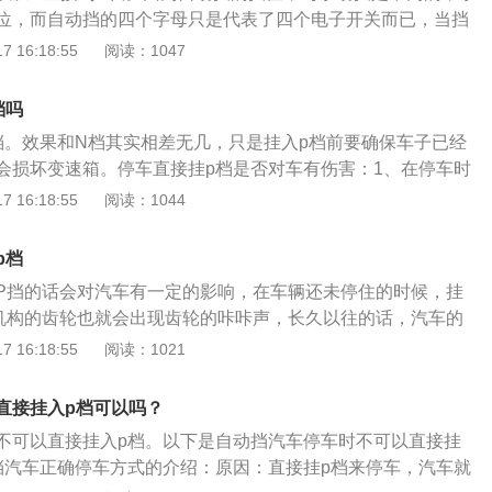
停车挡的标识。2、作用：目的是实现汽车在坡道静止时能通过
位，而自动挡的四个字母只是代表了四个电子开关而已，当挡
般在排挡操作台的最前位置、在R挡的前面。
时，只是按下开关、而是否执行挡位机制则由系统去判定，这
 16:18:55
阅读：1047
到哪就是哪个挡，自动挡触碰开关、是否执行人说的不算，所
虽然经过R挡，但只不过是快速经过电子开关，不会损伤变速
档吗
执行倒挡。停车技巧：自动挡汽车的停车还非常简单，将车子
档。效果和N档其实相差无几，只是挂入p档前要确保车子已经
推入p档，然后熄火就好。在N熄火然后再推入p档，这有些多
会损坏变速箱。停车直接挂p档是否对车有伤害：1、在停车时
性要比在p档直接熄火会逊色一些。停车细节：比如说在停车
车是需要根据具体的情况进行分析的，如果是在平坦的道路上
 16:18:55
阅读：1044
紧手刹，防止溜车或者是出现一些其他的意外。还有就是，自
p档，通常情况下不会发生溜车的情况。这种情况是可以直接
滑行，不然对变速箱还有很大伤害。还有就是自动挡汽车进行
汽车造成较大的损伤。2、如果是在斜坡上停车，则需要先从D
不要过快，车速也不要过高。
p档
档挂p档。如果在斜坡上停车或者是行驶过程当中紧急停车，直
P挡的话会对汽车有一定的影响，在车辆还未停住的时候，挂
速箱承受的压力增大。长期如此，可能会对变速箱造成损害或
机构的齿轮也就会出现齿轮的咔咔声，长久以往的话，汽车的
件，对于汽车的安全和车主的行驶安全是不利的。在汽车使用
害，如果车辆还没有停住我们就挂了P挡的话，那么可能会对
 16:18:55
阅读：1021
的用车习惯和驾驶习惯，在停车时也应拉好手刹，避免出现溜
永久伤害。直接挂p档来停车，汽车就会通过卡住变速箱运作
事故。
使汽车停下，就好像手机卡了壳，而自己直接给手机强制重启
直接挂入p档可以吗？
手机经常这样强制重启的话会发生毛病，同理汽车总是直接挂
不可以直接挂入p档。以下是自动挡汽车停车时不可以直接挂
车不好。
挡汽车正确停车方式的介绍：原因：直接挂p档来停车，汽车就