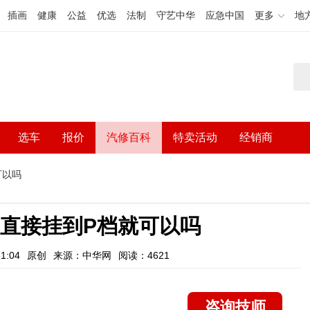
插画
健康
公益
优选
法制
守艺中华
应急中国
更多
地
选车
报价
汽修百科
特卖活动
经销商
可以吗
直接挂到P档就可以吗
1:04
原创
来源：中华网
阅读：4621
咨询技师