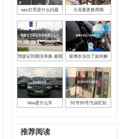
epc灯亮是什么问题
火花塞更换周期
驾驶证到期没有换,逾期
玻璃水冻住了如何解
怎么办??
决？
bba是什么车
92号95号汽油区别
推荐阅读