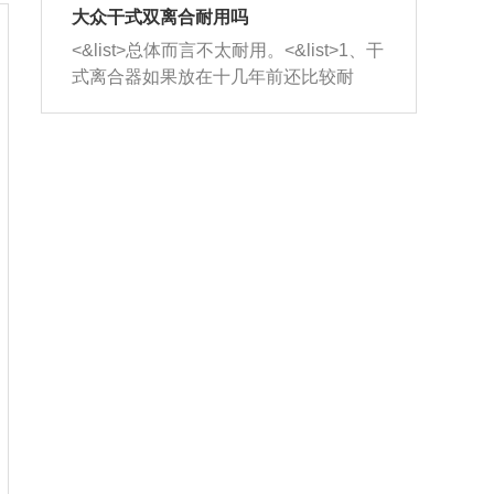
室，最后形成废气排出，就可以让三元
无法制作，需要将车辆送到修理厂或4s
造成烧机油。<&list>3、机油粘度。使用
大众干式双离合耐用吗
催化器得到清洗，排气管堵塞的情况就
店；<&list>2.车辆半轴套管防尘罩破
机油粘度过小的话，同样会有烧机油现
<&list>总体而言不太耐用。<&list>1、干
能够得到解决。
裂，破裂后会出现漏油现象，使半轴磨
象，机油粘度过小具有很好的流动性，
式离合器如果放在十几年前还比较耐
损严重，磨损的半轴容易损坏，产生异
容易窜入到气缸内，参与燃烧。<&list>
用，但是由于现在的汽车发动机动力输
响；<&list>3.稳定器的转向胶套和球头
4、机油量。机油量过多，机油压力过
出越来越高，使得干式离合器散热不足
老化，一般是使用时间过长造成的。解
大，会将部分机油压入气缸内，也会出
的缺陷也逐渐暴露出来。<&list>2、由于
决方法是更换新的质量好的转向橡胶套
现烧机油。<&list>5、机油滤清器堵塞：
干式双离合的工作环境暴露在空气中，
和球头。
会导致进气不畅，使进气压力下降，形
而离合器的散热也是通离合器罩上面的
成负压，使机油在负压的情况下吸入燃
几个小孔来进行散热。但是在行驶过程
烧室引起烧机油。<&list>6、正时齿轮或
中变速箱需要换挡，就不得不使得离合
链条磨损：正时齿轮或链条的磨损会引
器频繁工作。<&list>3、长时间的低速行
起气阀和曲轴的正时不同步。由于轮齿
驶以及过于频繁的启停，导致离合器的
或链条磨损产生的过量侧隙，使得发动
温度不断升高，而低速行驶时空气流动
机的调节无法实现：前一圈的正时和下
效率不高，无法将离合器中的热量有效
一圈可能就不一样。当气阀和活塞的运
的带走，导致离合器内部的温度不断升
动不同步时，会造成过大的机油消耗。
高，加速离合器的磨损。
解决方法：更换正时齿轮或链条。<&list
>7、内垫圈、进风口破裂：新的发动机
设计中，经常采用各种由金属和其他材