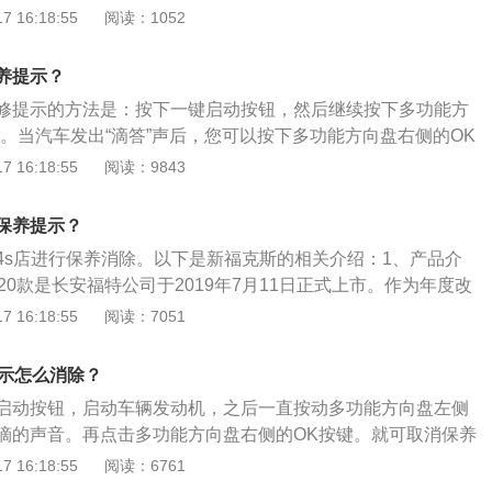
能键后就可以进行保养灯归零。福睿斯由福特英国工程师在19
 16:18:55
阅读：1052
67年底开始量产，并在1968年初的布鲁塞尔车展上亮相。它不
紧凑型家庭用车而存在，更是开启了福特在欧洲用经济型房车
养提示？
拉力赛事的先河，树立了福特在这一级别车型中运动前卫的形
修提示的方法是：按下一键启动按钮，然后继续按下多功能方
大型精密机械，必须定期保养才能使汽车处于良好的状态。不
钮。当汽车发出“滴答”声后，您可以按下多功能方向盘右侧的OK
，还能延长汽车寿命。因此汽车内部程序会有一个定期保养提
克斯的维修提示。1、福特福克斯是一款a级家用车。车身尺寸
 16:18:55
阅读：9843
定期去做保养，保养后要消除提示，以免提醒消息影响多媒体
1810mm和1468mm，轴距为2705mm。在外观上，福克斯采用
的提醒周期。
，其LED光源大灯锐利，L型日间行车灯尤为引人注目。掀背
保养提示？
背式车型的前部基本相同，但更短、更灵活。2、与现金相
4s店进行保养消除。以下是新福克斯的相关介绍：1、产品介
饱满，新设计的LED尾灯的显示效果非常抢眼。新车配备了双
20款是长安福特公司于2019年7月11日正式上市。作为年度改
运动型保险杠和后扰流板，动感十足，符合年轻人的审美观，充
克斯2020款与旧款相比售价一致，但全系车型符合国六排放标
 16:18:55
阅读：7051
配车型上换装了ST-Line车型运动套件，配置也进行了提升。
观设计上，全新福克斯延续了现款新福克斯的车身尺寸，长453
提示怎么消除？
368毫米），宽1823毫米，高1483毫米。其车身为同级最宽，
启动按钮，启动车辆发动机，之后一直按动多功能方向盘左侧
克斯的内部横向空间。
到嘀的声音。再点击多功能方向盘右侧的OK按键。就可取消保养
如下：1、外观方面：福克斯采用了福特家族式设计，“马丁”前
 16:18:55
阅读：6761
前格栅和两侧的尖锐的前大灯组，虽然已有更动感的全新福克