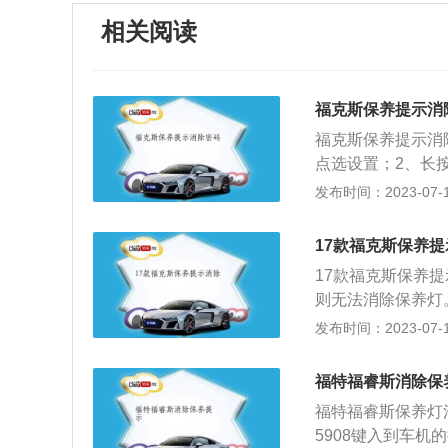
相关阅读
福克斯保养提示消
福克斯保养提示消除
点选设置；2、长
以2016款福克斯
发布时间：2023-07-17
米、高1482毫米，
机，最大马力是35
17款福克斯保养
的是6挡手动变速
17款福克斯保养
则无法消除保养灯
击多功能方向盘右
发布时间：2023-07-17
就说明汽车需要进
免对汽车行驶里程
福特福睿斯消除保
或者使用一年时，
福特福睿斯保养灯
就要对其进行第二次
5908键入到车
行一次保养，确保