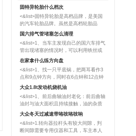
固特异轮胎什么档次
<&list>固特异轮胎是高档品牌，是美国
的汽车轮胎品牌。虽然是高档轮胎品
牌，但是中高低端的轮胎都有生产，这
国六排气管堵塞怎么清理
也是为了更好的开拓市场。
<&list>1、当车主发现自己的国六车排气
管出现堵塞的情况时，可以利用铁丝或
者是细棍，直接将杂物给取出来，如果
在家拿什么练方向盘
堵塞情况比较严重，也可以采取应急措
<&list>1、找一只平底锅，把两耳看作3
施。 <&list>2、直接利用木棍将所有的
点和9点钟方向，同时在6点钟和12点钟
杂物推到排气管里面的位置处，然后将
方向做一个标记。 <&list>2、双手握住
三元催化器拆解开，就可以将堵塞的东
大众1.8t发动机烧机油
平底锅两耳，然后往左打半圈、一圈、
西取出来。但如果是因为积碳过多引起
<&list>1、前后曲轴油封老化：前后曲轴
一圈半的练习，往右同样也要打相同的
的堵塞，就需要将三元催化器泡在草酸
油封与油大面积且持续接触，油的杂质
圈数。 <&list>3、最后强调要反复练
中进行清洗。 <&list>3、也可以利用清
和发动机内持续温度变化使其密封效果
习，这样就可以形成肌肉记忆，在真实
大众冬天过减速带咯吱咯吱响
洗剂对堵塞的情况得到解决，将清洗剂
逐渐减弱，导致渗油或漏油。<&list>2、
驾驶车辆时，不需要记忆也能打好方
放在燃油箱中，与燃油混合后，车辆启
<&list>1.转向器拉杆头有较大间隙，判
活塞间隙过大：积碳会使活塞环与缸体
向。
动时，就可以和汽油一起进入到燃烧
断间隙需要专用仪器和工具，车主本人
的间隙扩大，导致机油流入燃烧室中，