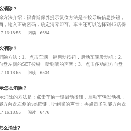
看上去依然时尚感十足。车侧面部分，则是多条腰线平行延
么消除？
斯不跟随的一面。而尾部上，标志性的尾灯组，搭配多层次设
除方法介绍：福睿斯保养提示复位方法是长按导航信息按钮，
显着运动气息。2、配置方面：福克斯全系标配前/后座中央扶
面，输入正确密码，确定清零即可。车主还可以选择到4S店保
坡辅助、多功能方向盘、自动头灯、后视镜电动调节、外后视
进行消除。以下是关于汽车保养的相关介绍：1、汽车保养是
 16:18:55
阅读：6684
停等实用而贴心的配置。此外，用户还可以按照实际需要选配
部分进行检查、环境等因素的影响，造成汽车的损耗。根据汽
动泊车入位、ACC全速智能自适应巡航控制系统等科技配置。
家都会制定相应的汽车保养项目，常见的保养项目有更换机油
么消除？
转向系统等的保养范围。2、保养提示最重要的功能莫过于提
消除方法：1、点击车辆一键启动按钮，启动车辆发动机；2、
，也可以让车主避免因为不保养而出现一些意外事故，而且汽
向盘左侧的SET按键，听到嘀的声音；3、点击多功能方向盘
使用寿命。3、福睿斯在5000公里首保之后，每1万公里保养一
4、保养提示即可消除。汽车保养是指定期对汽车相关部分进行
 16:18:55
阅读：6504
恶劣气候或不良路面上行驶的情况下，如短程行驶、冷车发动
、润滑、调整或更换某些零件的预防性工作，又称汽车维护。
议缩短保养的周期。如发动机机油的更换周期予以缩短。建议
下一款紧凑型车，以福克斯2021款三厢1.5L手动锋跃型为
的使用情况来选择保养。
提示怎么消除？
座结构，油箱容积为53l。动力方面，福克斯2021款三厢1.5L
提示消除的方法是：点击车辆一键启动按钮，启动车辆发动机，
5l直列三缸自然吸气发动机，最大功率90kw，最大扭矩153n
能方向盘左侧的set按键，听到嘀的声音；再点击多功能方向盘
变速箱。
就可取消保养灯提示。以2020款福克斯为例，其属于紧凑型车，
 16:18:55
阅读：6476
8mm、宽1810mm、高1468mm，轴距为2705mm，油箱容积
为1242kg。2020款福特福克斯前悬架是麦弗逊式独立悬架，后
怎么消除?