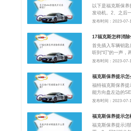
悬架是扭力梁式非独
以下是福克斯保养
最大功率是90kw
发动机。2、之后
点击多功能方向盘
发布时间：2023-07-17
下：1、全新福克
YNC3多媒体系
17福克斯怎样消
可供行车记录仪使用
首先插入车辆钥匙
动机，其中1.0T发
听到“叮”的一声
传动系统方面，与
示。以下是相关介
发布时间：2023-07-17
养提示，当车辆的
起，说明这时候应
福克斯保养提示怎
果是4S店在保养
福特福克斯保养提
重置保养里程的方
能方向盘左边的SE
业的汽修师傅来进
方向盘右边的OK
发布时间：2023-07-17
的更多介绍：1、
别为4378mm、1
福克斯保养提示怎
用全新家族设计，
福克斯保养提示消
车型的车头与三厢