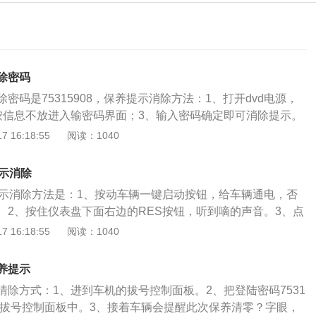
除密码
密码是75315908，保养提示消除方法：1、打开dvd电源，
按信息不放进入输密码界面；3、输入密码确定即可消除提示。
rs为例，其属于紧凑型车，车身尺寸是长4390毫米、宽1823毫
 16:18:55
阅读：1040
轴距为2648毫米。2016款福克斯rs搭载了2.3t涡轮增压发动
0皮秒，最大功率是257千瓦，最大扭矩是440牛米，与其匹配
提示消除
箱。
提示消除方法是：1、按动车辆一键启动按钮，给车辆通电，否
。2、按住仪表盘下面右边的RES按钮，听到嘀的声音。3、点
侧的OK按键，就可取消保养灯提示。当汽车显示保养提示后，
 16:18:55
阅读：1040
行保养了，在汽车保养完成后，要将保养提示灯进行复位，以
和使用周期产生错误的判断。一般来说，当新车行驶5000公里
养提示
就要进行第一次保养，当汽车行驶8000公里或者使用2年时，
清除方式：1、进到车机的拔号控制面板。2、把登陆密码7531
保养，汽车在二保过后，每行驶5000-8000公里就要对其进
机的拔号控制面板中。3、接着车辆会提醒此次保养清零？字眼，
汽车能够处于一个比较好的状态。