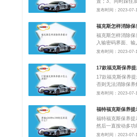
置；3、同时踩住
设计的LED尾灯
动踏板；5、系统
发布时间：2023-07-17
及后扰流板，很有
身尺寸是：长4647
自然吸气发动机，
福克斯怎样消除保
驱，前悬架使用了
福克斯怎样消除保
入输密码界面、输入
锐界、福克斯、蒙迪
发布时间：2023-07-17
米、1468毫米，
悬架类型为扭力梁
17款福克斯保养
监测、泊车雷达和
17款福克斯保养
否则无法消除保养
点击多功能方向盘
发布时间：2023-07-17
特旗下一款紧凑型车
距为2648mm，
福特福克斯保养提
4。
福特福克斯保养提
然后一直按动多功
盘右侧的OK按键
发布时间：2023-07-17