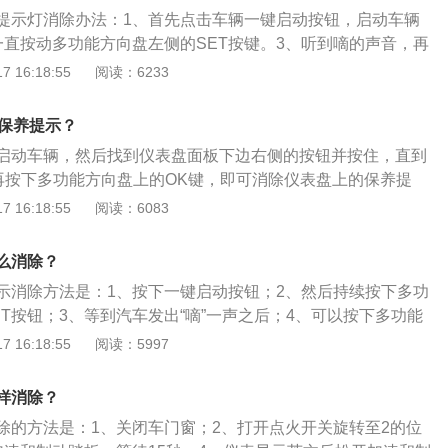
立悬架，其搭载了1.5t涡轮增压发动机，最大马力是122ps，
提示灯消除办法：1、首先点击车辆一键启动按钮，启动车辆
，最大扭矩是153nm，与其匹配的是6挡手动变速箱。
一直按动多功能方向盘左侧的SET按键。3、听到嘀的声音，再
右侧的OK按键就可取消保养灯提示。对于福克斯的更多资料如
 16:18:55
阅读：6233
斯采用全新家族设计，新车配备了双色18英寸轮圈，并搭载了S
统。新车还使用了全新造型的旋钮式换挡机构，内后视镜还设有
除保养提示？
的USB接口。2、动力方面，新车将搭载1.0T和1.5T两款发
启动车辆，然后找到仪表盘面板下边右侧的按钮并按住，直到
动机的最大功率为94kW，1.5T发动机的最大功率为135kW。
，再按下多功能方向盘上的OK键，即可消除仪表盘上的保养提
发动机匹配的是一台8速自动变速箱，并提供三种驾驶模式。
绍：1.车辆在售出时或者是保养过后，通常都会在车上设置保
 16:18:55
阅读：6083
行驶里程或者是时间达到了保养的标准的时候，保养灯就会亮
该趁早对车辆进行保养，以保证车辆有一个最佳的工况。2.如
么消除？
过后忘记设置新的保养里程，可以通过翻阅车辆的说明书来找到
示消除方法是：1、按下一键启动按钮；2、然后持续按下多功
法，如果无法操作，也可以将车送往4S店或者是汽修店，让专
T按钮；3、等到汽车发出“嘀”一声之后；4、可以按下多功能
行保养灯重置，这样即可消除保养里程提示。
按钮；5、即可消除福克斯的保养提示。以下是关于福特福克斯
 16:18:55
阅读：5997
车型尺寸：福特福克斯一款A级家用轿车，其车身尺寸长宽高分
810mm、1468mm，轴距为2705mm。2、外观方面：福克斯采
样消除？
其LED光源的前大灯造型锐利，L型日行灯格外惹眼。两厢版
除的方法是：1、关闭车门窗；2、打开点火开关旋转至2的位
版基本相同，但更加短小灵动。车尾相比现款更加饱满，全新