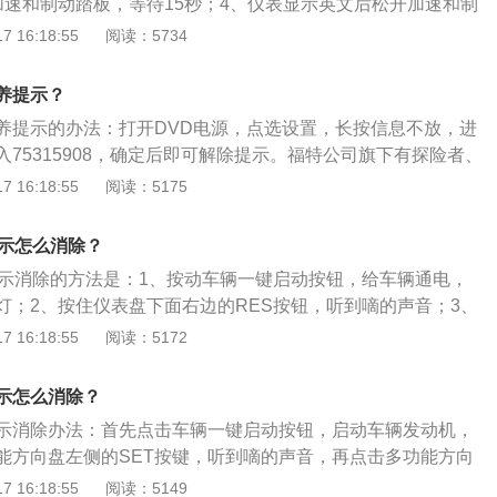
加速和制动踏板，等待15秒；4、仪表显示英文后松开加速和制
显示效果十分醒目。新车配备了双色18英寸轮圈、运动保险杠以
重新设定即可消除。福克斯是一款紧凑型4门5座三厢车，其车
 16:18:55
阅读：5734
活力，符合年轻人的审美，运动感十足。
mm、宽1810mm、高1468mm，轴距为2705mm，搭载了1.5L
最大功率是90千瓦，最大扭矩是153牛米，驱动方式是前置前
养提示？
麦弗逊式独立悬架，后悬架使用了扭力梁式非独立悬架。
养提示的办法：打开DVD电源，点选设置，长按信息不放，进
75315908，确定后即可解除提示。福特公司旗下有探险者、
欧等车型，福克斯的车身长宽高分别为4647毫米、1810毫
 16:18:55
阅读：5175
轴距为2705毫米。福克斯的前悬架类型为麦弗逊式独立悬架，后
式非独立悬架，该车配备无钥匙进入、一键启动、TPMS胎压
提示怎么消除？
皮质方向盘等。
提示消除的方法是：1、按动车辆一键启动按钮，给车辆通电，
灯；2、按住仪表盘下面右边的RES按钮，听到嘀的声音；3、
右侧的OK按键，就可取消保养灯提示。17款福克斯是长安福
 16:18:55
阅读：5172
，这款车长宽高分别为4368mm、1823mm、1483mm，轴
车身类型为5门5座两厢车，变速箱为5挡手动，发动机为1.6LL
示怎么消除？
示消除办法：首先点击车辆一键启动按钮，启动车辆发动机，
能方向盘左侧的SET按键，听到嘀的声音，再点击多功能方向
即可。福克斯采用了福特家族式设计，马丁前脸搭配六边形镀铬
 16:18:55
阅读：5149