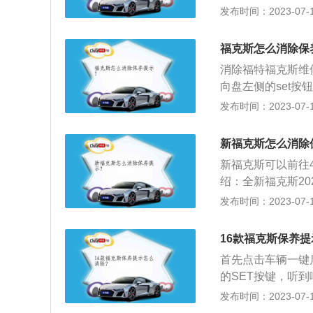
最终点一下确定功
发布时间：2023-07-17
64年研发。从19
仅作为一款成功的
福克斯怎么消除保
的运动版车型参加
消除福特福克斯维
象。汽车作为一种
向盘左侧的set按
仅减少日常故障率
按钮，消除福特福
发布时间：2023-07-17
醒，来提醒驾驶员
分别为4378mm、
体验，同时开始新
了全新的家族设计
新福克斯怎么消除
式车型的前部与掀
新福克斯可以前往
比，车的后部更加
绍：全新福克斯20
色18英寸车轮、
款车型，新一代福
发布时间：2023-07-17
满运动感。
准，而且还在两款中
2、外观设计：外
16款福克斯保养
4毫米（5门版为4
首先点击车辆一键
增加了全新福特福
的SET按键，听
灯提示。相关介绍
发布时间：2023-07-17
脸搭配六边形镀铬