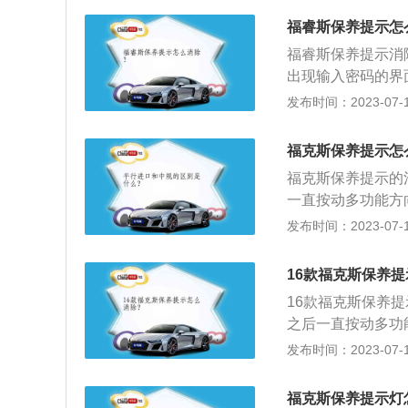
斯，但经典款整体
福睿斯保养提示怎
伸，勾勒出了福克
福睿斯保养提示消
计，无时无刻不彰
出现输入密码的界
手、后排杯架、上
养后让其工作人员
发布时间：2023-07-17
镜加热、发动机启
指定期对汽车相关
无线手机充电、自
车的行驶状况，厂
福克斯保养提示怎
和机油滤芯、动力
福克斯保养提示的
示车主保养的日期
一直按动多功能方
车保养延长爱车的
右侧的OK按键；
发布时间：2023-07-17
次，如果是在极端
检查、清洁、补给
路面尘土过多，建
福克斯是长安福特旗
结合实际自己汽车
16款福克斯保养
例，车身采用4门5
16款福克斯保养
手动锋跃型搭载1.
之后一直按动多功
m，匹配6挡手动
右侧的ok按键，
发布时间：2023-07-17
车身尺寸是：长437
为53l，整备质量
福克斯保养提示灯