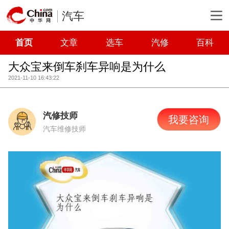
汽车
首页
文章
选车
汽修
百科
大众宝来倒车刹车异响是为什么
2021-11-10 16:43:22
汽修技师
我要咨询
汽车维修技师