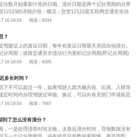
证分数开始重新计算的日期。清分日期是两个记分周期的分界
12123的详细介绍：概况：交管12123是互联网交通安全综
方客户端，由公安部交通管理科学研究所提供技术支持。服务
 16:18:55
阅读：8334
车主、驾驶人等广大用户。服务：提供互联网服务平台个人用
驾驶证/违法处理等业务预约、受理和办理，交通安全信息查询、
思？
务导办，道路通行服务等全方位的交通安全服务。
是驾驶证上的发证日期，每年在发证日期那天系统自动清分。
记分周期：道路交通安全违法行为累积记分周期(即记分周期)
为12分，从机动车驾驶证初次领取之日起计算，如此类推不断地
 16:18:55
阅读：8305
分时间是驾驶证上的发证日期，每年在发证日期那天系统自动
被记满12分，则需要到驾驶证核发地车管所或到违法行为地车
延迟多长时间？
试科目一(一个记分周期连续两次记满12分的增驾科目三后考
况下不可以超过一年，如果驾驶人因为服兵役、出国、入狱等
将分数清零。否则驾驶证无法正常使用。驾照分数恢复时间：驾
规定时间内办理驾驶证审验、换证，可以向有关部门申请延迟
是按驾驶证的领取日期。一个记分周期为12个月。例如：领取驾
迟时间最长不得超过3年。相关介绍：1、驾驶证年审：指驾驶
 16:18:55
阅读：7667
日，那么直至明年的3月5日即为一个记分周期，3月5日24点，
到公安机关交通管理部门接受审验，机动车驾驶人换领机动车
清零，新的记分周期将从3月5日开始计算。
受公安机关交通管理部门审验。2、异地年审：根据相关规定
日期到了怎么没有清分？
1日起驾驶证，补领、换领、审验业务可在核发地之外，车管所办
因，一是处理违章时间太晚，太靠近清分时间，导致数据没有
地到原核发地往返奔波。
到下一个记分周期里。还有就是目前数据更新慢，再等等即