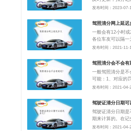
可。下是关于交管1
发布时间：2023-07-17
合服务管理平台官
对象为全国机动车
驾照清分网上延迟
人用户注册，机动
一般会有12小时
询、业务告知提醒
各位车友可以隔一
会被清零，那么在
发布时间：2021-11-10
会被罚款，如果在
格后才会返还驾驶
驾照清分会不会有
各位车友平时开车
一般驾照清分是不
被一次性扣6分。
可能：1、对应的
会导致驾驶员看不
达到12分以上，
发布时间：2021-04-28
正在倒计时后，会
清零；3、如果以
建议各位司机如果
交警队查询为准。
后也会加速冲过去
驾驶证清分日期可
样做。平时开车时
驾驶证清分日期是
并罚款50元。
期来计算的。在记
内；2、根据《机
发布时间：2021-04-27