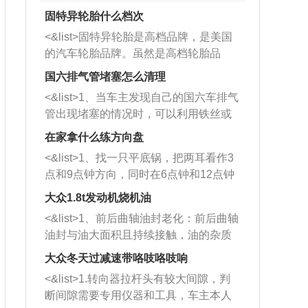
固特异轮胎什么档次
<&list>固特异轮胎是高档品牌，是美国
的汽车轮胎品牌。虽然是高档轮胎品
牌，但是中高低端的轮胎都有生产，这
国六排气管堵塞怎么清理
也是为了更好的开拓市场。
<&list>1、当车主发现自己的国六车排气
管出现堵塞的情况时，可以利用铁丝或
者是细棍，直接将杂物给取出来，如果
在家拿什么练方向盘
堵塞情况比较严重，也可以采取应急措
<&list>1、找一只平底锅，把两耳看作3
施。 <&list>2、直接利用木棍将所有的
点和9点钟方向，同时在6点钟和12点钟
杂物推到排气管里面的位置处，然后将
方向做一个标记。 <&list>2、双手握住
三元催化器拆解开，就可以将堵塞的东
大众1.8t发动机烧机油
平底锅两耳，然后往左打半圈、一圈、
西取出来。但如果是因为积碳过多引起
<&list>1、前后曲轴油封老化：前后曲轴
一圈半的练习，往右同样也要打相同的
的堵塞，就需要将三元催化器泡在草酸
油封与油大面积且持续接触，油的杂质
圈数。 <&list>3、最后强调要反复练
中进行清洗。 <&list>3、也可以利用清
和发动机内持续温度变化使其密封效果
习，这样就可以形成肌肉记忆，在真实
大众冬天过减速带咯吱咯吱响
洗剂对堵塞的情况得到解决，将清洗剂
逐渐减弱，导致渗油或漏油。<&list>2、
驾驶车辆时，不需要记忆也能打好方
放在燃油箱中，与燃油混合后，车辆启
<&list>1.转向器拉杆头有较大间隙，判
活塞间隙过大：积碳会使活塞环与缸体
向。
动时，就可以和汽油一起进入到燃烧
断间隙需要专用仪器和工具，车主本人
的间隙扩大，导致机油流入燃烧室中，