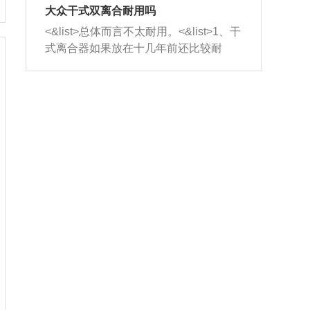
室，最后形成废气排出，就可以让三元
无法制作，需要将车辆送到修理厂或4s
造成烧机油。<&list>3、机油粘度。使用
大众干式双离合耐用吗
催化器得到清洗，排气管堵塞的情况就
店；<&list>2.车辆半轴套管防尘罩破
机油粘度过小的话，同样会有烧机油现
<&list>总体而言不太耐用。<&list>1、干
能够得到解决。
裂，破裂后会出现漏油现象，使半轴磨
象，机油粘度过小具有很好的流动性，
式离合器如果放在十几年前还比较耐
损严重，磨损的半轴容易损坏，产生异
容易窜入到气缸内，参与燃烧。<&list>
用，但是由于现在的汽车发动机动力输
响；<&list>3.稳定器的转向胶套和球头
4、机油量。机油量过多，机油压力过
出越来越高，使得干式离合器散热不足
老化，一般是使用时间过长造成的。解
大，会将部分机油压入气缸内，也会出
的缺陷也逐渐暴露出来。<&list>2、由于
决方法是更换新的质量好的转向橡胶套
现烧机油。<&list>5、机油滤清器堵塞：
干式双离合的工作环境暴露在空气中，
和球头。
会导致进气不畅，使进气压力下降，形
而离合器的散热也是通离合器罩上面的
成负压，使机油在负压的情况下吸入燃
几个小孔来进行散热。但是在行驶过程
烧室引起烧机油。<&list>6、正时齿轮或
中变速箱需要换挡，就不得不使得离合
链条磨损：正时齿轮或链条的磨损会引
器频繁工作。<&list>3、长时间的低速行
起气阀和曲轴的正时不同步。由于轮齿
驶以及过于频繁的启停，导致离合器的
或链条磨损产生的过量侧隙，使得发动
温度不断升高，而低速行驶时空气流动
机的调节无法实现：前一圈的正时和下
效率不高，无法将离合器中的热量有效
一圈可能就不一样。当气阀和活塞的运
的带走，导致离合器内部的温度不断升
动不同步时，会造成过大的机油消耗。
高，加速离合器的磨损。
解决方法：更换正时齿轮或链条。<&list
>7、内垫圈、进风口破裂：新的发动机
设计中，经常采用各种由金属和其他材