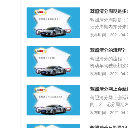
为累积记分周期（
取之日起计算。依
驾照清分周期是多
分、6分、3分、
驾照清分周期是：
记分未达到12分
记分周期内扣分未
尚有罚款未缴纳的
动车驾驶证申领和
发布时间：2021-04-27
（即记分周期）为
依据道路交通安全
驾照清分的流程?
2分、1分五种；
驾照清分的流程：
已经缴纳的，记分
机动车驾驶证初次
入下一记分周期。
完毕，需罚款且已
发布时间：2021-04-26
期；3、根据道路
分、3分、2分、1
驾照清分网上会延
驾照清分网上会延
的；2、记分周期
就是初领驾驶证日
发布时间：2021-04-26
会转到下一个记分
试，考试合格后，
驾照清分日期是24