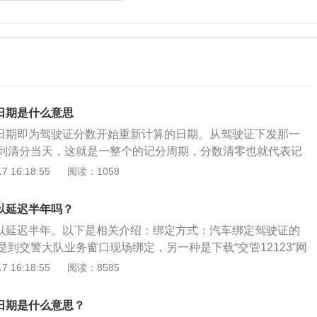
分日期是什么意思
清分日期即为驾驶证分数开始重新计算的日期。从驾驶证下发那一
到清分当天，这就是一整个的记分周期，分数清零也就代表记
周期。驾驶证的记分周期为12个月，一个记分周期有12分额
 16:18:55
阅读：1058
车驾驶证初次领取之日起计算，如果上一个记分周期有罚款还
个记分周期会在此基础上计分，比如说上个记分周期扣了3
可以延迟半年吗？
缴纳罚款，那么就会轮到这个记分周期，当然如果缴纳完罚
照可以延迟半年。以下是相关介绍：绑定方式：汽车绑定驾驶证的
开始就会系统自动清零。法律依据《机动车驾驶证申领和使用
到交警大队业务窗口现场绑定，另一种是下载“交管12123”网
。
定：一辆车可以绑定3本驾驶证，为防止买卖驾驶证分的现
 16:18:55
阅读：8585
开始，驾驶证必须进行实名注册并绑定对应的车辆，才能处理违
义：学习驾驶机动车的人员，经过学习掌握了交通法规知识和
分日期是什么意思？
理部门考试合格，核发许可驾驶某类机动车的法律凭证。