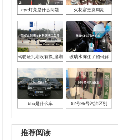
epc灯亮是什么问题
火花塞更换周期
驾驶证到期没有换,逾期
玻璃水冻住了如何解
怎么办??
决？
bba是什么车
92号95号汽油区别
推荐阅读