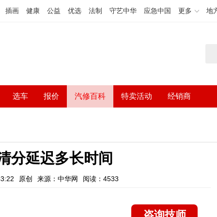
插画
健康
公益
优选
法制
守艺中华
应急中国
更多
地
选车
报价
汽修百科
特卖活动
经销商
驾照清分延迟多长时间
3:22
原创
来源：中华网
阅读：4533
咨询技师