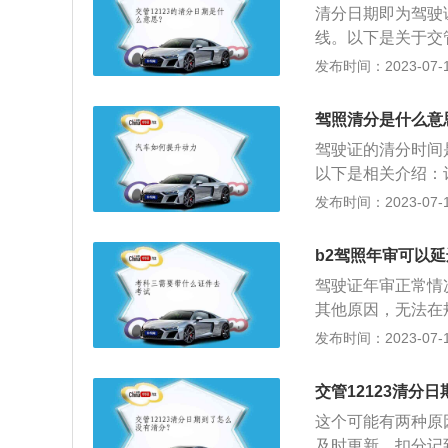
清分日期即为驾驶
线。以下是关于交管
合服务管理平台官
发布时间：2023-07-17
对象为全国机动车
户注册,机动车/
驾照清分是什么意
业务告知提醒、业
驾驶证的清分时间
以下是相关介绍：
为12个月，满分
发布时间：2023-07-17
循环。驾驶证的清
清分。注意事项：
b2驾照年审可以
管所参加学习并考
驾驶证年审正常情
试)合格后，方能
其他原因，无法在
照分数恢复12分
审验、换证，但延
发布时间：2023-07-17
驶证的日期为3月6
人带着驾驶证定期
驾驶证分就会进行
驾驶证时，应当接
交管12123清分
于2016年4月
这个可能有两种原
理，免去，从居住
及时更新，扣分记