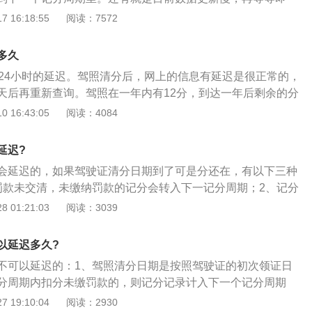
2123的详细介绍：1、概况：交管12123是互联网交通安全综
 16:18:55
阅读：7572
方客户端，由公安部交通管理科学研究所提供技术支持。服务
车主、驾驶人等广大用户。2、服务：提供互联网服务平台个
多久
车/驾驶证/违法处理等业务预约、受理和办理，交通安全信息查
或24小时的延迟。驾照清分后，网上的信息有延迟是很正常的，
、业务导办，道路通行服务等全方位的交通安全服务。
天后再重新查询。驾照在一年内有12分，到达一年后剩余的分
下一年又会有12分。平时在开车时如果出现违章会被扣分并且
 16:43:05
阅读：4084
一年内扣分达到12分，那么需要重新学习并考试，只有考试合
证。如果出现了比较严重的违章，那么驾驶证会被吊销，所以
延迟?
时要注意。扣分比较严重的就是闯红灯和酒驾了，闯红灯后会
会延迟的，如果驾驶证清分日期到了可是分还在，有以下三种
那么平时开车时不要跟在公交车或大货车后面，如果跟的太近
罚款未交清，未缴纳罚款的记分会转入下一记分周期；2、记分
到信号灯，此时是比较容易闯红灯的。有些驾驶员在看到绿灯
满12分后，记分不会自动清零，需要参加学习后通过考试才可以
 01:21:03
阅读：3039
加速冲过去，此时也是比较容易闯红灯的，并且还非常危险。
上都不是，也可能是在网上查询的数据未及时更新的缘故，以
看到绿灯还有几秒，那么提前减速。有些驾驶员看到黄灯亮起
，此时不仅容易导致闯红灯也非常危险，建议各位司机不要这
以延迟多久?
要注意礼让行人，如果不礼让行人，那么被拍到后会被扣3分
不可以延迟的：1、驾照清分日期是按照驾驶证的初次领证日
分周期内扣分未缴罚款的，则记分记录计入下一个记分周期
动车驾驶证申领和使用规定》第六十五条道路交通安全违法行
 19:10:04
阅读：2930