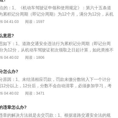
分（因网络原因未能核实的除外）。
4点的：1、《机动车驾驶证申领和使用规定》：第六十五条道
为累积记分周期（即记分周期）为12个月，满分为12分，从机
取之日起计算。依据道路交通安全违法行为的严重程度；2、
 04:41:03
阅读：1597
：12分、6分、3分、2分、1分五种。第六十九条机动车驾驶人
记分未达到12分，所处罚款已经缴纳的，记分予以清除；记分
么意思?
但尚有罚款未缴纳的，记分转入下一记分周期；3、道路交通安
思如下：1、道路交通安全违法行为累积记分周期（即记分周
分周期（即记分周期）为12个月，满分为12分，从机动车驾驶
满分为12分，从机动车驾驶证初次领取之日起计算，如此类推不
计算。
的清分时间是驾驶证上的发证日期，每年在发证日期那天系统
 04:40:02
阅读：1806
证的“初次领证日期”起算，一年为一个记分周期，如此类推不
驾驶证的初次领证日期是2010年5月x日，那么驾驶证记分周
分怎么办?
年5月x日的零时起至2011年5月x日二十四时止；3、违法所记分
分原因：1、未结清相应罚款，罚款未缴分数转入下一个计分
周期内所记分值未满12分的，记分系统会从下一记分周期开始
到12分以上，12分后，分数不会自动清零，必须参加学习，考
记分值（交清罚款后）自动清零；4、被记满12分的，则需要
；3、如果以上均不存在，也可以在网上查询，因数据未及时
 04:40:02
阅读：3471
管所或到违法行为地车管所参加学习并考试科目一（一个记分
队查询为准。
12分的增驾科目三后考试）合格后，方能将分数清零。否则你
使用。
的违章怎么办?
违章的解决方法就是去交罚款：1、根据道路交通安全法的规