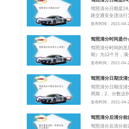
个工作日内予以清
驾照清分日期是2
路交通安全违法行
动车驾驶证初次领
发布时间：2021-04-26
一次记分的分值为
在一个记分周期内
驾照清分时间是什
虽未达到12分，
驾照清分时间的意
全违法行为累积记
期）为12个月，
证初次领取之日起
断地循环。驾驶证
发布时间：2021-04-26
自动清分。从驾驶
断地循环；2、如果
驾照清分日期没清
期就是：从2010
驾照清分日期没清
值如果在一个记分
周期；2、分数达
将上一记分周期所
试合格后才能清零
发布时间：2021-04-26
到驾驶证核发地车
更新的原因，以警
周期连续两次记满
的驾驶证无法正常
驾照清分后清分前
驾照清分后清分前