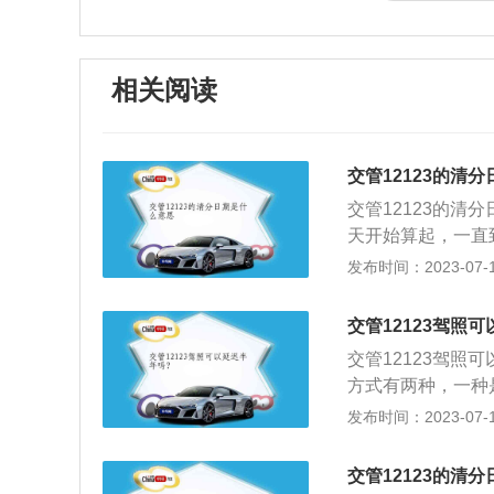
相关阅读
交管12123的清
交管12123的
天开始算起，一直
分周期进行了新的
发布时间：2023-07-17
度，计分期从机动
未缴清的，那么这
交管12123驾照
分，但是一直没有
交管12123驾
款，下一记分周期
方式有两种，一种是
规定》第七十一条
上绑定。最多可绑
发布时间：2023-07-17
象，从2018年
章、消除记分。定
交管12123的清
驾驶技术后，经管