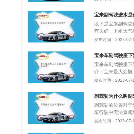
水吸出，如果积水
成车门密封性能不
积水。
主可以检查车门胶
宝来副驾驶进水是
形，排水孔堵塞，
以下是宝来副驾驶
窗排水孔，宝来的
有关好，下雨天气
的密封胶条是否老
密封不够好：如果
发布时间：2023-07-17
两种原因，个人很
胶条变形，车的密
水孔并没有软管进
漏水：注意天窗的
排出。但是由于车
宝来车副驾驶座下
密封圈的防尘，尤
易被淤泥堵塞，一
宝来车副驾驶座下
洁。另外一定要注
铁丝疏通车门排水
介：宝来是大众旗
窗的电机。排水孔
计风格，凸显沉稳
发布时间：2023-07-17
雨水会顺车门流到
层次分明采用飞翼
面的车辆，排水孔
变化，车身线条也
副驾驶为什么叫副
合金轮毂样式。
副驾驶的位置对于
车行驶中无法查阅
错，这时，副驾驶
发布时间：2023-07-17
着车，不可能东张
么路，地址号码是