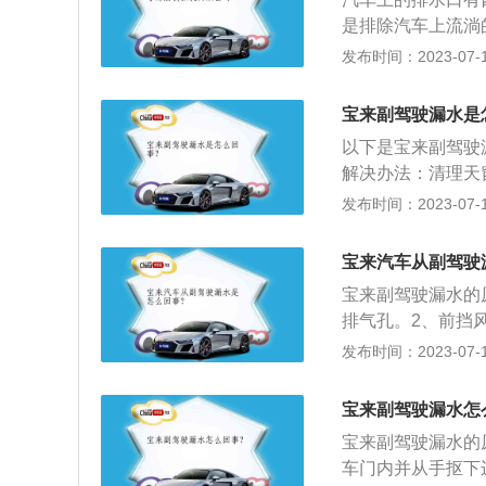
非金属材料发出的
是排除汽车上流淌
味，漏机油滴到排
条，胶条长时间使
发布时间：2023-07-17
硬，导致漏水。2
堵，打开胶堵能放
宝来副驾驶漏水是
胶，放置于宽敞空
以下是宝来副驾驶
土，应将车内脚垫
解决办法：清理天
或车辆晾干后，车
法：清理排水槽。
发布时间：2023-07-17
卸座椅，掀开地板
换副行驶密封条。
升直列4缸自然吸
宝来汽车从副驾驶
匹，最大扭矩145
宝来副驾驶漏水的
离合变速器，最大功
排气孔。2、前挡
条老化，导致密封
发布时间：2023-07-17
宝来为一汽大众旗下
75mm、1467m
宝来副驾驶漏水怎
升自然吸气发动机
宝来副驾驶漏水的
车门内并从手抠下