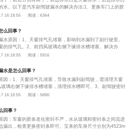
烧焦味，蓄电池电解液的特殊臭味，电气系统导线烧毁的焦蝴
的水。以下是汽车副驾驶漏水的解决办法:1、更换车门上的胶
气管的烧焦味和汽油味。
用会产生老化，因为胶条使用橡胶制品，时间会发生断裂或变
 16:18:55
阅读：6364
、维修过程主要是清理车内积水，位于车辆底盘下部有密封胶
出车厢内积水。但由于车内装饰材料地胶吸水性强，应拆除地
怎么回事？
间便于水分的蒸发。3、驾驶室的积水容易夹杂一些污垢泥
漏水原因：1、天窗排气孔堵塞，影响到水漏到了副行驶里。
、座套等可拆卸内饰拆下来晾晒清理。4、若车内进水严重，
窗的排气孔。2、前挡风玻璃右侧下缘排水槽堵塞。解决办
内有霉味，是车内海绵部分发霉变质。需要去专业修理场，拆
3、副行驶密封条老化，影响到密封效果失效。解决办法：更
 16:18:55
阅读：5916
革，彻底处理干净。
以下是宝来扩展资料：1、动力方面包括两种。第一种搭载1.5
气发动机，匹配5挡手动或6挡手自一体变速器。最大马力113
漏水是怎么回事？
N·m。2、第二种搭载1.4T直列4缸涡轮增压发动机，匹配7挡双
原因：1、天窗排气孔堵塞，导致水漏到副驾驶，需清理天窗
率为110kW，峰值扭矩为250N·m。
风玻璃右侧下缘排水槽堵塞，清理排水槽即可。3、副驾驶密封
效果失效，需更换副驾驶密封条。 以下是宝来汽车的资料:大众
 16:18:55
阅读：5880
生产的一款紧凑型轿车，该车的长宽高分别为4523mm、17
m，轴距为2610mm。大众宝来一共搭载两款发动机，一款为1.5
么回事？
，另一款为1.4升涡轮增压发动机。
原因：车窗的胶条老化密封不严，水从玻璃和密封条之间流进
边漏出，检查更换密封条即可。宝来的车身尺寸分别为4523m