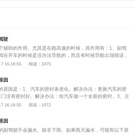
驾驶
个辅助的作用。尤其是在跑高速的时候，其作用有：1、副驾
驾在开车的时候是没办法导航的，而且有时候导航出现错误，
用就尤为重要了。2、副驾驶有观察道路情况的作用，主驾在
 16:18:55
阅读：1075
可能东张西望的去寻找目的地或者是车位，但是副驾驶是可
道路情况的。3、副驾驶可以缓解司机开车时的疲劳，开车上
原因
小时，如果副驾驶一上车就开始睡觉，会加快司机的疲劳速
的原因是：1、汽车的密封条老化。解决办法：更换汽车的密
中，如果两个人经常保持对话的话，会缓解司机的疲劳速度，
车门没有密封好。解决办法：给汽车做一个全新的密封。3、主
起到一个很好的辅助的作用，帮助司机安全驾驶平安到家。相
要全方位检测一下汽车。解决办法：去4s店让专业人员来维修
 16:18:55
阅读：1072
驶的人，千万不要去教司机，如何去开车。一些无关紧要的
窗排水孔堵塞：天窗排水孔很容易被落叶和灰尘堵塞，一旦堵
听了非常的不舒服。其实别人在开车的时候，副驾驶在旁边指
，雨水无法及时排出就会渗入车内。解决办法：清除天窗排水
别人的不尊重。所以当我们坐副驾驶的时候，一定要合理的、
原因
窗的密封橡胶圈老化：橡胶部件在使用的过程中会老化变硬，
并履行好自己的职责。
的副驾驶不会漏水。除非下雨。如果雨天漏水，可能有以下原
后，密封性就会降低，下雨天就会出现漏水，并且在天窗保养