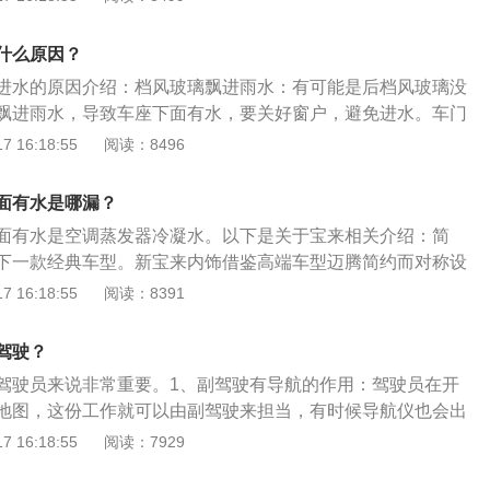
比较严重，可以将汽车底盘下部的密封胶塞打开，放出车上的
良。在下雨时雨水会很容易从车门处漏入车内，造成积水。车
条是否正常，必要时更换新的密封胶条。天窗密封胶条老化变
什么原因？
天窗框变形均会导致天窗漏水。车主可以先使用灌水法疏通天
进水的原因介绍：档风玻璃飘进雨水：有可能是后档风玻璃没
天窗排水孔在天窗四个角，打来天窗即可发现，其次检查天窗
飘进雨水，导致车座下面有水，要关好窗户，避免进水。车门
化，最后检查天窗框是否变形导致与车顶存在缝隙。如果是后
胶条安装不正确，经过车门的多次关闭和挤压，会导致两侧的
 16:18:55
阅读：8496
难自行处理，需要前往维修机构修理。宝来汽车的车门板下排
封性就不太好，严重的还有可能导致下雨时往车内灌水。天窗
行疏导，正常情况下漏进车门的雨水会顺车门流到下部排水孔
防水性。天窗的密封是橡胶密封圈密封，在使用过程中要注意
门排水孔位置较低，长期行驶在泥泞路面的车辆，排水孔处容
面有水是哪漏？
其是在冬季或者经历过远途之后，一定要经常用除尘掸进行清
旦堵塞就会造成车门积水，从而漏入副驾驶。车主可以使用细
面有水是空调蒸发器冷凝水。以下是关于宝来相关介绍：简
意不能再天窗有冰冻的情况下强行开启天窗，这样会损坏到天
孔。
下一款经典车型。新宝来内饰借鉴高端车型迈腾简约而对称设
堵塞：大部分门板下排水孔并没有软管进行疏导，漏进车门的
大气。外观设计：全新宝来采用大众家族式前脸设计，前大灯
 16:18:55
阅读：8391
下部排水孔排出，由于其排水孔位置较低，长期行驶在泥泞路
式设计，立体感比较强。车尾设计与现款相比轮廓和灯组都有
处容易被淤泥封死。
与现款宝来有较大区别，变得更加流畅，同时采用全新设计铝
驾驶？
驾驶员来说非常重要。1、副驾驶有导航的作用：驾驶员在开
地图，这份工作就可以由副驾驶来担当，有时候导航仪也会出
的导航作用就凸显无疑。2、观察道路情况的作用：驾驶员开
 16:18:55
阅读：7929
西望，寻找目的地，但是副驾驶可以，可以提供现在走的是什
多少等等。3、缓解开车途中的身心疲劳：经常保持与驾驶员