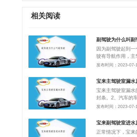
相关阅读
副驾驶为什么叫副
因为副驾驶起到一
驶有导航作用，主
这时候副驾驶的作
发布时间：2023-07-17
开车的时候，是不
以，随时观察周边
宝来主驾驶室漏水
高速，一跑就是几
宝来主驾驶室漏水
度，相反在开车途
封条。2、汽车的
所有副驾会给司机
驾驶室车门变形，
发布时间：2023-07-17
关扩展：坐在副驾
更换车门。4、天
话，会让主驾司机
塞，在下雨的时候
手画脚，这就是对
宝来副驾驶室进水
孔的堵塞。5、天
正确的提出意见，
正常情况下，宝来
天窗的橡胶圈老化