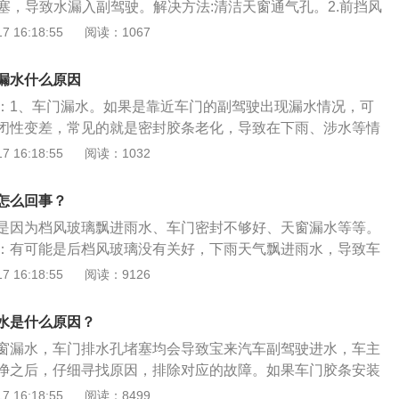
堵塞，导致水漏入副驾驶。解决方法:清洁天窗通气孔。2.前挡风
压枪冲洗或使用酸碱性较强的清洗剂也会使天窗的橡胶圈变
水槽堵塞。解决方法:清洁排水槽。3.副驾驶门的密封条老化，
 16:18:55
阅读：1067
法：更换天窗的密封橡胶圈。6、空调排水孔堵塞：车载空调
。解决方法:更换副驾驶密封条。4.检查车门或车玻璃是否关
蒸发箱会产生冷凝水，如果排水空堵塞，冷凝水就会从副驾驶
严车门、车玻璃即可。总之，宝来的副驾驶漏水是不正常的，
办法：清除空调排水孔堵塞，保持排水孔通畅。7、车门的排
漏水什么原因
所以无法做出准确的判断。现实中建议及时去专业的汽修店或
门排水孔的位置比较低，很容易被淤泥堵塞，如果车门蓄满雨
：1、车门漏水。如果是靠近车门的副驾驶出现漏水情况，可
人员检查看看是什么问题。以工作人员的答复为准。只有确定问
渗入驾驶室。解决办法：清除车门排水孔的淤泥堵塞。
闭性变差，常见的就是密封胶条老化，导致在下雨、涉水等情
。宝来是一汽大众第一款自主设计的车型，被誉为是一款传承
驶舱。2、车窗漏水。如果刚刚下过雨，发现副驾驶漏水，此
 16:18:55
阅读：1032
车。宝来（Bora）：2001年，大众集团全新三厢车以宝来B
车窗漏水，可以通过升降车窗的速度来判断，如果升降速度比
陆中国，凭借动感造型和领先技术，建立了驾驶者之车的良好声
觉到明显顿挫，那么有可能就是车窗漏水了。3、冷凝管温度
宝来凭借其沉稳大方的外形、卓越的安全和舒适性能、优异的
怎么回事？
凝管的温度就会降低，再加上车内在不开启状态下密闭空间温
受当今社会中坚者的喜爱。结实饱满、简洁时尚的楔形造型，
是因为档风玻璃飘进雨水、车门密封不够好、天窗漏水等等。
冷空气碰撞后，就会产生一些小水珠。4、空调排水管破裂。
充分满足驾御的快感；长轴距、全尺寸紧凑车身，体现丰富内
：有可能是后档风玻璃没有关好，下雨天气飘进雨水，导致车
管，就容易导致排水管老化，时间久了自然就会出现破裂、堵
空系统设计，让驾驭乐趣随心所欲轻松支配；卓越品质与完
好窗户，避免进水。车门密封不够好：如果胶条安装不正确，
 16:18:55
阅读：9126
管的位置恰好就在副驾驶的下方，所以就会出现漏水。副驾驶
障，更让激情尽性挥洒收放自如。（以上数据来源于大众汽车
闭和挤压，会导致两侧的胶条变形，车的密封性就不太好，严
法如下：1、排出积水：检查天窗、车门、空调的排水孔有没
下雨时往车内灌水。天窗漏水：注意天窗的防水性。天窗的密
，将其清理干净，把积水排出即可。2、更换橡胶部件：检查
水是什么原因？
封，在使用过程中要注意密封圈的防尘，尤其是在冬季或者经
橡胶圈和胶条，查看是否有变形、老化的现象，如果有，更换
窗漏水，车门排水孔堵塞均会导致宝来汽车副驾驶进水，车主
定要经常用除尘掸进行清洁。另外一定要注意不能再天窗有冰
、将副驾驶的脚垫、地胶取出：如果副驾驶下面发生积水，可
净之后，仔细寻找原因，排除对应的故障。如果车门胶条安装
启天窗，这样会损坏到天窗的电机。
、地胶取出，用汽车专用的地毯清洗剂进行清洗；将车上的积
化，经过车门的多次关闭和挤压，会导致两侧的胶条变形，造
 16:18:55
阅读：8499