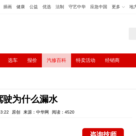
插画
健康
公益
优选
法制
守艺中华
应急中国
更多
地
选车
报价
汽修百科
特卖活动
经销商
驾驶为什么漏水
3:22
原创
来源：中华网
阅读：4520
咨询技师