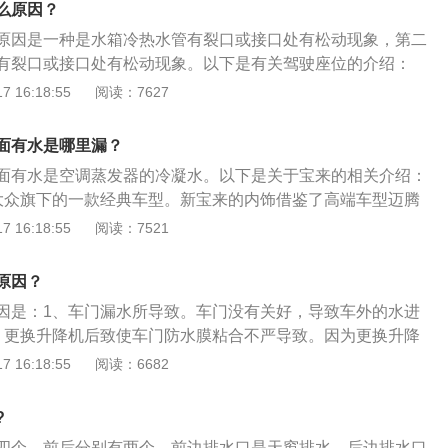
么原因？
驶员身心疲劳的速度。
原因是一种是水箱冷热水管有裂口或接口处有松动现象，第二
有裂口或接口处有松动现象。以下是有关驾驶座位的介绍：
位：经过观察许多车祸图片后发现，在碰撞中，除非超级严重
 16:18:55
阅读：7627
不会涉及到此位置。尤其是在市内开车，此位置可以说是万无
后排座位：许多人都认为这个位置能够沾到驾驶员的光，在出
面有水是哪里漏？
机肯定会无意识的躲闪，就算不躲，也还有司机在前面顶着，
面有水是空调蒸发器的冷凝水。以下是关于宝来的相关介绍：
全的位置。3、驾驶员的座位：大多数驾驶员还是能系好安全
大众旗下的一款经典车型。新宝来的内饰借鉴了高端车型迈腾
上保证了他们的安全。最重要的是，车在他们手里，在紧急情
风格，凸显沉稳大气。2、外观设计：全新宝来采用了大众家
 16:18:55
阅读：7521
的躲避危险。
前大灯层次分明采用飞翼式设计，立体感比较强。车尾的设计
灯组都有变化，车身线条也与现款宝来有较大区别，变得更加
原因？
全新设计的铝合金轮毂样式。
因是：1、车门漏水所导致。车门没有关好，导致车外的水进
、更换升降机后致使车门防水膜粘合不严导致。因为更换升降
水膜撕开才能更换。防水膜粘合不严遇到大雨，车内就会进
 16:18:55
阅读：6682
车常见故障是：1、排烟异常。汽车排气管冒黑烟一般为混合
全；排气管冒蓝烟，一般为烧机油；排气管冒白烟，一般为燃
?
有水，或室外温度过低。2、气味异常。刹车片和离合器片的
四个，前后分别有两个，前边排水口是天窗排水，后边排水口