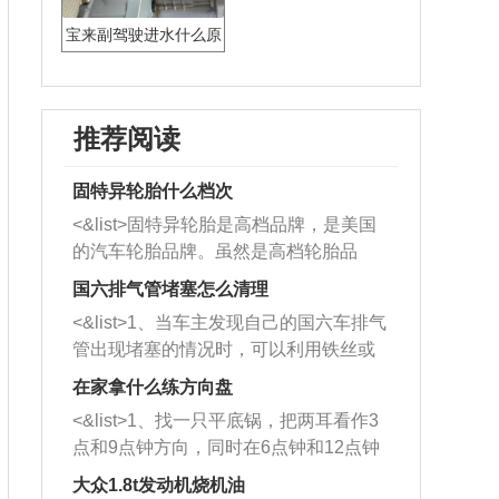
宝来副驾驶进水什么原
因
推荐阅读
固特异轮胎什么档次
<&list>固特异轮胎是高档品牌，是美国
的汽车轮胎品牌。虽然是高档轮胎品
牌，但是中高低端的轮胎都有生产，这
国六排气管堵塞怎么清理
也是为了更好的开拓市场。
<&list>1、当车主发现自己的国六车排气
管出现堵塞的情况时，可以利用铁丝或
者是细棍，直接将杂物给取出来，如果
在家拿什么练方向盘
堵塞情况比较严重，也可以采取应急措
<&list>1、找一只平底锅，把两耳看作3
施。 <&list>2、直接利用木棍将所有的
点和9点钟方向，同时在6点钟和12点钟
杂物推到排气管里面的位置处，然后将
方向做一个标记。 <&list>2、双手握住
三元催化器拆解开，就可以将堵塞的东
大众1.8t发动机烧机油