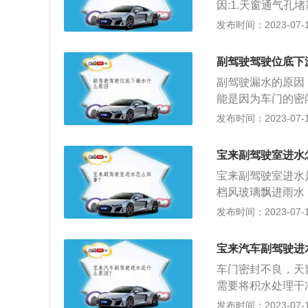
因:1.天窗通气孔
的时候，直接用高
玻璃右下边缘的排
发布时间：2023-07-17
形、老化。解决办
导致密封效果失效
在使用的过程中，
严。解决方法：关
的位置漏出。解决
副驾驶驾驶位底下
因为看不到实车，
水孔堵塞：由于车
副驾驶漏水的原因
者4S店，让工作
水无法排出，就会
能是因为车门的密
题所在，才能补救
况时，有水进入驾
发布时间：2023-07-17
经典，超越经典的新
时就要考虑是不是
ORA为名正式登
之前更快，或是感
誉。自上市以来，
宝来副驾驶室进水
低。夏天开车时冷
德国制造品质，深
宝来副驾驶室进水
度很高，当低温与
强劲的动力装备，
档风玻璃飘进雨水
长时间不更换排水
涵；完美精心的操
座下面有水，要关
发布时间：2023-07-17
塞的问题，而排水
备、先进的安全保
经过车门的多次关
下面漏水的处理方
官网）
重的还有可能导致
有堵塞，如果堵塞
宝来汽车副驾驶进
封是橡胶密封圈密
天窗和车门的密封
车门密封不良，天
历过远途之后，一
橡胶部件即可。3
需要将积水处理干
冻的情况下强行开
以将副驾驶的脚垫
不正确或者出现老
发布时间：2023-07-17