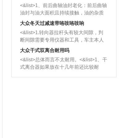
平底锅两耳，然后往左打半圈、一圈、
西取出来。但如果是因为积碳过多引起
<&list>1、前后曲轴油封老化：前后曲轴
一圈半的练习，往右同样也要打相同的
的堵塞，就需要将三元催化器泡在草酸
油封与油大面积且持续接触，油的杂质
圈数。 <&list>3、最后强调要反复练
中进行清洗。 <&list>3、也可以利用清
和发动机内持续温度变化使其密封效果
习，这样就可以形成肌肉记忆，在真实
大众冬天过减速带咯吱咯吱响
洗剂对堵塞的情况得到解决，将清洗剂
逐渐减弱，导致渗油或漏油。<&list>2、
驾驶车辆时，不需要记忆也能打好方
放在燃油箱中，与燃油混合后，车辆启
<&list>1.转向器拉杆头有较大间隙，判
活塞间隙过大：积碳会使活塞环与缸体
向。
动时，就可以和汽油一起进入到燃烧
断间隙需要专用仪器和工具，车主本人
的间隙扩大，导致机油流入燃烧室中，
室，最后形成废气排出，就可以让三元
无法制作，需要将车辆送到修理厂或4s
造成烧机油。<&list>3、机油粘度。使用
大众干式双离合耐用吗
催化器得到清洗，排气管堵塞的情况就
店；<&list>2.车辆半轴套管防尘罩破
机油粘度过小的话，同样会有烧机油现
<&list>总体而言不太耐用。<&list>1、干
能够得到解决。
裂，破裂后会出现漏油现象，使半轴磨
象，机油粘度过小具有很好的流动性，
式离合器如果放在十几年前还比较耐
损严重，磨损的半轴容易损坏，产生异
容易窜入到气缸内，参与燃烧。<&list>
用，但是由于现在的汽车发动机动力输
响；<&list>3.稳定器的转向胶套和球头
4、机油量。机油量过多，机油压力过
出越来越高，使得干式离合器散热不足
老化，一般是使用时间过长造成的。解
大，会将部分机油压入气缸内，也会出
的缺陷也逐渐暴露出来。<&list>2、由于
决方法是更换新的质量好的转向橡胶套
现烧机油。<&list>5、机油滤清器堵塞：
干式双离合的工作环境暴露在空气中，
和球头。
会导致进气不畅，使进气压力下降，形
而离合器的散热也是通离合器罩上面的
成负压，使机油在负压的情况下吸入燃
几个小孔来进行散热。但是在行驶过程
烧室引起烧机油。<&list>6、正时齿轮或
中变速箱需要换挡，就不得不使得离合
链条磨损：正时齿轮或链条的磨损会引
器频繁工作。<&list>3、长时间的低速行
起气阀和曲轴的正时不同步。由于轮齿
驶以及过于频繁的启停，导致离合器的