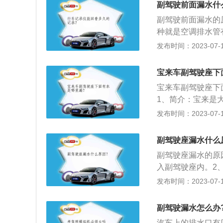
副驾驶前面漏水什
的对话，会减缓驾
副驾驶前面漏水的
种就是空调排水管
1、后排另一侧座
发布时间：2023-07-17
的事故，否则一般
一失。2、驾驶员
宝来车副驾驶座下
现车祸的一刹那司
宝来车副驾驶座下
可以算是车内最安
1、简介：宝来是
带，这在很大程度
简约而对称的设计
发布时间：2023-07-17
况下，他们会本能
族式的前脸设计，
与现款相比轮廓和
副驾驶座漏水什么
流畅，同时采用了
副驾驶座漏水的原
入副驾驶座内。2
机的时候需要将防
发布时间：2023-07-17
水。扩展内容：汽
气过浓，燃烧不完
副驾驶漏水怎么办
油中有水，或气缸
汽车上的排水口有