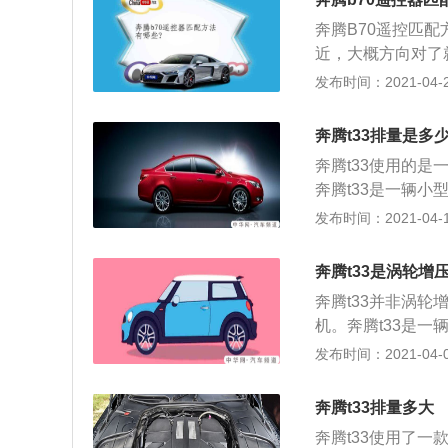
还不满足国六排放
0千米/小时，百公
奔腾B70遥控匹
了，而且新车作为
4T发动机的最大输
近，大概方向对了
油些，而且可靠性
米/小时，百公里加
开；2、相反，当
发布时间：2021-04-28
3、有点小遗憾的
地一直按住钥匙的
奔腾t33排量是多
者忘了关窗也不必
奔腾t33使用的是
奔腾t33是一辆小
（mm），1680
发布时间：2021-04-17
座suv车型。 奔腾
500转每分钟，最
奔腾t33是涡轮增
机配备了多点电喷
奔腾t33并非涡轮
量更高，不过铸铁
机。奔腾t33是一
耐用性是更好的。 
毫米（mm），168
发布时间：2021-04-07
变速器可以提高汽
然吸气发动机最大功
性是更好的。 奔
牛米，最大扭矩转
梁非独立悬架。 
奔腾t33排量多大
用的是铝合金缸盖
对小型suv来说
奔腾t33使用了一
铸铁缸体的可靠性