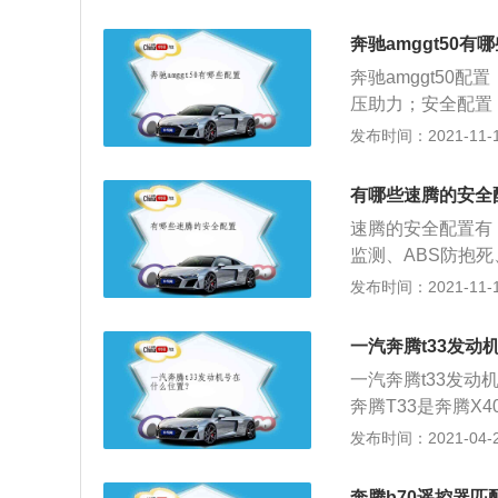
可以扩大后排的乘
感兴趣，可以去当
使用扭力梁悬架还
车价格比较便宜，
奔驰amggt50有
场竞争力。麦弗逊
车的外观设计也是
奔驰amggt50
小，占用的空间也
者在购车时首选就是
压助力；安全配置
机的汽车都会使用
抱死、牵引力控制
发布时间：2021-11-10
的。如果大家对奔腾
统、驾驶模式切换等
使用了1.6升自
mggt50的前、
题的。奔腾t33使
有哪些速腾的安全
驰amggt50的
这套动力总成的可
速腾的安全配置有
安全配置：主/副
监测、ABS防抱
醒、后排儿童座椅
安全带未系提醒、疲
发布时间：2021-11-10
配、刹车辅助、牵
市，符合国五排放标
助、车道偏离预警
宽、高分别为4753
车雷达、倒车影像
一汽奔腾t33发动
用前置前驱的驱动模
机启停技术、自动
一汽奔腾t33发
为麦弗逊式独立悬
统、远程启动功能
奔腾T33是奔腾
辅助配置有：前/
腾T33将使用和X
发布时间：2021-04-28
车、上坡辅助、全景
它是国产的，产地是
2T和1.4T两款
仅有155牛米；3
箱。1.2T发动机
奔腾b70遥控器匹