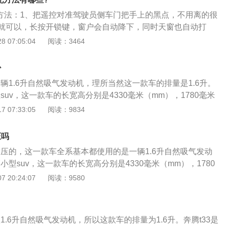
，动力表现一般般吧，114马力对于日常代步来说还是够使用
里加速时间为11.3秒，工信部公布的百公里综合油耗为5.7L。1.
配方法：1、把遥控对准驾驶员侧车门把手上的黑点，不用离的很
小型SUV，肯定是带的动的；4、这台发动机有个好处就是省
出动力为110千瓦，最大扭矩为250牛/米，最高车速为220千
就可以，长按开锁键，窗户会自动降下，同时天窗也自动打
也是很不错的，市场上使用了有些年头了，口碑也不错。
速时间为9.3秒，工信部公布的百公里综合油耗为6.1L。
车窗是开启状态时，长按住锁车键，窗户和天窗会自动关闭；
 07:05:04
阅读：3464
是，这个功能并不是全自动的，不能一键开启，而是需要手动
按键。这个功能的目的是方便车主在夏天提前开窗放热气，或
少
回车内插上钥匙再关窗，还是很实用的。
一辆1.6升自然吸气发动机，理所当然这一款车的排量是1.6升。
型suv，这一款车的长宽高分别是4330毫米（mm），1780毫米
毫米（mm），轴距为2600毫米（mm）。奔腾t33是一辆五门五
 07:33:05
阅读：9834
t33的1.6升自然吸气发动机最大功率是84kw，最大功率转速为5
大扭矩为155牛米，最大扭矩转速为3600转每分钟。这款发动
压吗
技术，而且使用的是铝合金缸盖和铸铁缸体。 铸铁缸体虽然重
增压的，这一款车全系基本都使用的是一辆1.6升自然吸气发动
缸体可以承受更高的温度和压力，理所当然铸铁缸体的可靠性
辆小型suv，这一款车的长宽高分别是4330毫米（mm），1780
与这款发动机匹配的是5速手动变速器或6at变速器。使用6at
0毫米（mm），轴距为2600毫米（mm）。 奔腾t33的1.6升自
 20:24:07
阅读：9580
车的换挡平顺性和燃油合理性。 而且6at变速器的可靠性耐用
率是84kw，最大功率转速为5500转每分钟，最大扭矩为155
腾t33的前悬架使用的是麦弗逊独立悬架，后悬架使用的是扭力
速为3600转每分钟。 这款发动机配备了多点电喷技术，而且使
后悬架使用扭力梁可以扩大后排的乘座空间和后备箱空间。 空间
和铸铁缸体。 铸铁缸体可以承受更高的温度和压力，理所当然
是十分至关重要的。 而且后悬架使用扭力梁可以下降整车的制引
款1.6升自然吸气发动机，所以这款车的排量为1.6升。奔腾t33是
耐用性是更好的。 与这款发动机匹配的是6速手动变速器或6at