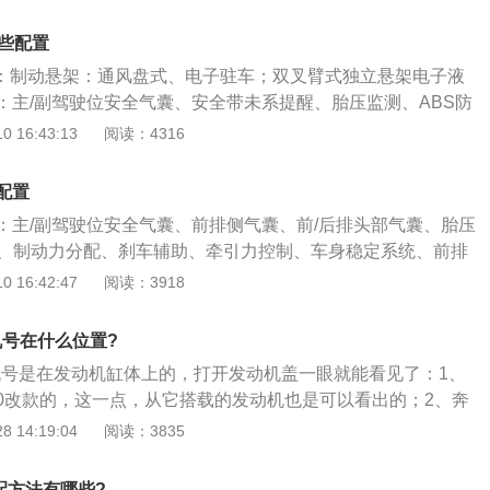
坐空间和后备箱空间。空间对于小型汽车来说是相当重要的。
地的奔腾4s店试驾一下。奔腾是一个国产品牌，奔腾旗下的汽
可以降低整车的制造成本，这样可以降低车子的售价，提高市
配置比较高，所以奔腾汽车的性价比还是不错的。并且奔腾汽
哪些配置
悬架是应用最广泛的独立悬架，这种悬架的结构简单，体积
很好看的，suv是很多年轻消费者喜欢的车型，很多年轻消费
配置：制动悬架：通风盘式、电子驻车；双叉臂式独立悬架电子液
是比较小的。麦弗逊悬架只有一根L型控制臂，很多横置发动
suv。
：主/副驾驶位安全气囊、安全带未系提醒、胎压监测、ABS防
麦弗逊悬架，因为这种悬架是几乎不会占用发动机舱的空间
、车身稳定控制等；辅助配置：倒车影像、全速自适应巡航系
 16:43:13
阅读：4316
t33感兴趣，可以去当地的奔腾4s店看车试驾。奔腾t33全系
。奔驰amggt50的配置具体如下：1、制动悬架：2019奔驰a
然吸气发动机，这款车的发动机动力满足日常的使用是完全没有问
后制动器类型均为通风盘式，驻车制动类型为电子驻车。2019奔
用了两款变速箱，一款是5速手动变速箱，另一款是6at变速箱。
配置
前、后悬架均为双叉臂式独立悬架，助力方式为电子液压助力。2、
靠性耐用性也是比较好的。
：主/副驾驶位安全气囊、前排侧气囊、前/后排头部气囊、胎压
驾驶位安全气囊、前排侧气囊、前/后排头部气囊、安全带未系提
死、制动力分配、刹车辅助、牵引力控制、车身稳定系统、前排
接口、胎压监测、零胎压继续行驶、ABS防抱死、制动力分
劳驾驶提示等。速腾在售的车型只有2019款，2019年3月上
 16:42:47
阅读：3918
引力控制、车身稳定控制、主动刹车、疲劳驾驶提醒，并线辅
准，2019年7月，国六版本车型上市。2019款速腾的长、
系统和车道保持辅助系统为选装配置。3、辅助配置：前/后倒
mm、1800mm、1462mm，轴距为2731mm。2019款速腾采
、全速自适应巡航系统、驾驶模式切换、自动泊车入位、发动
机号在什么位置?
式，售价在9.59万到10.79万之间。2019款速腾的前后悬架
驻车、上坡辅助、悬架软硬调节、电动后备厢、无钥匙启动系
动机号是在发动机缸体上的，打开发动机盖一眼就能看见了：1、
架和多连杆式独立悬架，助力结构为电动助力。2019款速腾的
，360度全景影像和全车无钥匙进入功能是选装配置。
X40改款的，这一点，从它搭载的发动机也是可以看出的；2、奔
后倒车雷达、定速巡航、驾驶模式切换、发动机启停、自动驻
40一样的1.6L自然吸气发动机，是四缸的，型号是CA4GB16，
 14:19:04
阅读：3835
天窗、发动机电子防盗、车内中控锁等。2019款速腾搭载1.
天津，最大输出功率有84千瓦，马力大灯114Ps。扭矩方面
发动机，匹配的变速箱有两款：5档手动变速箱和7档双离合变速
、比较可惜的是奔腾T33的这台发动机只满足了国V排放标准，
的最大输出动力为85千瓦，最大扭矩为175牛/米，最高车速为20
配方法有哪些?