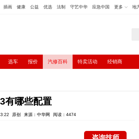
插画
健康
公益
优选
法制
守艺中华
应急中国
更多
地
选车
报价
汽修百科
特卖活动
经销商
33有哪些配置
3:22
原创
来源：中华网
阅读：4474
咨询技师