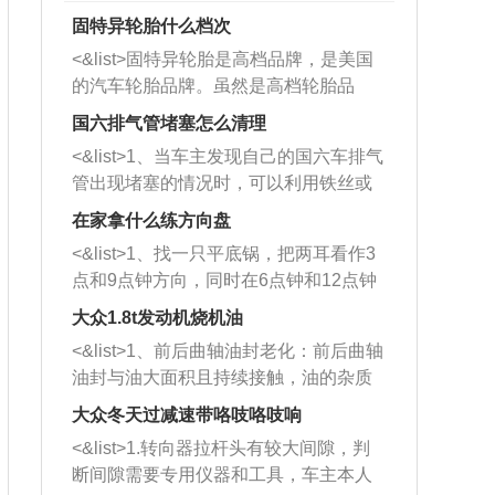
固特异轮胎什么档次
<&list>固特异轮胎是高档品牌，是美国
的汽车轮胎品牌。虽然是高档轮胎品
牌，但是中高低端的轮胎都有生产，这
国六排气管堵塞怎么清理
也是为了更好的开拓市场。
<&list>1、当车主发现自己的国六车排气
管出现堵塞的情况时，可以利用铁丝或
者是细棍，直接将杂物给取出来，如果
在家拿什么练方向盘
堵塞情况比较严重，也可以采取应急措
<&list>1、找一只平底锅，把两耳看作3
施。 <&list>2、直接利用木棍将所有的
点和9点钟方向，同时在6点钟和12点钟
杂物推到排气管里面的位置处，然后将
方向做一个标记。 <&list>2、双手握住
三元催化器拆解开，就可以将堵塞的东
大众1.8t发动机烧机油
平底锅两耳，然后往左打半圈、一圈、
西取出来。但如果是因为积碳过多引起
<&list>1、前后曲轴油封老化：前后曲轴
一圈半的练习，往右同样也要打相同的
的堵塞，就需要将三元催化器泡在草酸
油封与油大面积且持续接触，油的杂质
圈数。 <&list>3、最后强调要反复练
中进行清洗。 <&list>3、也可以利用清
和发动机内持续温度变化使其密封效果
习，这样就可以形成肌肉记忆，在真实
大众冬天过减速带咯吱咯吱响
洗剂对堵塞的情况得到解决，将清洗剂
逐渐减弱，导致渗油或漏油。<&list>2、
驾驶车辆时，不需要记忆也能打好方
放在燃油箱中，与燃油混合后，车辆启
<&list>1.转向器拉杆头有较大间隙，判
活塞间隙过大：积碳会使活塞环与缸体
向。
动时，就可以和汽油一起进入到燃烧
断间隙需要专用仪器和工具，车主本人
的间隙扩大，导致机油流入燃烧室中，