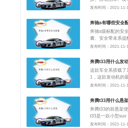
低调节、空气悬架
发布时间：2021-11-10
适应巡航系统等辅
有些国产车型，这
奔驰s有哪些安全
答的，奔驰的配件
奔驰s级标配的安
样的。奔驰s级的
囊、安全带未系提
的实用性是很强的。
配、刹车辅助、牵
发布时间：2021-11-10
箱。2.0T版本发
动刹车、疲劳驾驶
速为250千米/小
零胎压继续行驶等
L。3.0T版本发
奔腾t33用什么发
都对不起它的售价。
为250千米/小时
这款车全系搭载了1
格的跨度还是比较
L。
1，这款发动机的最
5259mm、189
转每分钟，最大扭
发布时间：2021-11-10
沿袭了家族式设计
且使用了铝合金缸
采用类梯形设计，
自一体变速箱。这
条进行装饰，散发
奔腾t33用什么悬
独立悬架。奔腾t3
奔腾t33的前悬
独立悬架，因为小
t33是一款小型s
多连杆独立悬架的
架的结构简单，体
发布时间：2021-11-10
格是比较便宜的，这