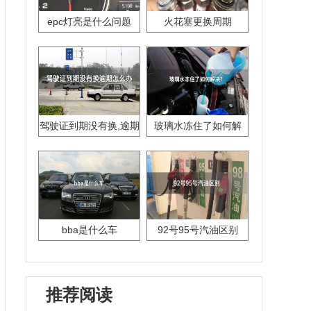
epc灯亮是什么问题
火花塞更换周期
驾驶证到期没有换,逾期
玻璃水冻住了如何解
怎么办??
决？
bba是什么车
92号95号汽油区别
推荐阅读