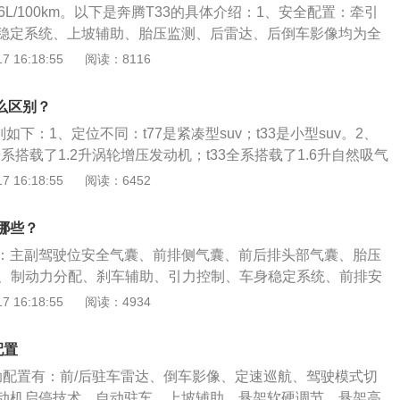
26L/100km。以下是奔腾T33的具体介绍：1、安全配置：牵引
稳定系统、上坡辅助、胎压监测、后雷达、后倒车影像均为全
，还有驾驶辅助方面的定速巡航、电子驻车、无钥匙启动、蓝
 16:18:55
阅读：8116
等均为全系标配功能。2、动力方面：搭载1.6L自然吸气发动
W（114PS），峰值扭矩155N·m，传动系统方面匹配5速手动
什么区别？
手自一体变速箱。
区别如下：1、定位不同：t77是紧凑型suv；t33是小型suv。2、
全系搭载了1.2升涡轮增压发动机；t33全系搭载了1.6升自然吸气
寸不同：奔腾t77的车身长宽高分别是4525mm、1845mm、1
 16:18:55
阅读：6452
700mm；奔腾t33的车身长宽高分别是4330mm、1780mm、16
00mm。
哪些？
：主副驾驶位安全气囊、前排侧气囊、前后排头部气囊、胎压
死、制动力分配、刹车辅助、引力控制、车身稳定系统、前排安
驾驶提示。2019款速腾的长宽高分别为4753mm、1800m
 16:18:55
阅读：4934
轴距为2731mm。2019款速腾的辅助配置有：前后倒车雷达、定
切换、发动机启停、自动驻车、上坡辅助、全景天窗、发动机
配置
锁。
助配置有：前/后驻车雷达、倒车影像、定速巡航、驾驶模式切
动机启停技术、自动驻车、上坡辅助、悬架软硬调节、悬架高