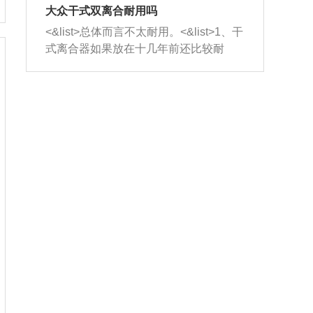
室，最后形成废气排出，就可以让三元
无法制作，需要将车辆送到修理厂或4s
造成烧机油。<&list>3、机油粘度。使用
大众干式双离合耐用吗
催化器得到清洗，排气管堵塞的情况就
店；<&list>2.车辆半轴套管防尘罩破
机油粘度过小的话，同样会有烧机油现
<&list>总体而言不太耐用。<&list>1、干
能够得到解决。
裂，破裂后会出现漏油现象，使半轴磨
象，机油粘度过小具有很好的流动性，
式离合器如果放在十几年前还比较耐
损严重，磨损的半轴容易损坏，产生异
容易窜入到气缸内，参与燃烧。<&list>
用，但是由于现在的汽车发动机动力输
响；<&list>3.稳定器的转向胶套和球头
4、机油量。机油量过多，机油压力过
出越来越高，使得干式离合器散热不足
老化，一般是使用时间过长造成的。解
大，会将部分机油压入气缸内，也会出
的缺陷也逐渐暴露出来。<&list>2、由于
决方法是更换新的质量好的转向橡胶套
现烧机油。<&list>5、机油滤清器堵塞：
干式双离合的工作环境暴露在空气中，
和球头。
会导致进气不畅，使进气压力下降，形
而离合器的散热也是通离合器罩上面的
成负压，使机油在负压的情况下吸入燃
几个小孔来进行散热。但是在行驶过程
烧室引起烧机油。<&list>6、正时齿轮或
中变速箱需要换挡，就不得不使得离合
链条磨损：正时齿轮或链条的磨损会引
器频繁工作。<&list>3、长时间的低速行
起气阀和曲轴的正时不同步。由于轮齿
驶以及过于频繁的启停，导致离合器的
或链条磨损产生的过量侧隙，使得发动
温度不断升高，而低速行驶时空气流动
机的调节无法实现：前一圈的正时和下
效率不高，无法将离合器中的热量有效
一圈可能就不一样。当气阀和活塞的运
的带走，导致离合器内部的温度不断升
动不同步时，会造成过大的机油消耗。
高，加速离合器的磨损。
解决方法：更换正时齿轮或链条。<&list
>7、内垫圈、进风口破裂：新的发动机
设计中，经常采用各种由金属和其他材