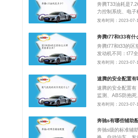
奔腾T33油耗是7.
力控制系统、电子
系标配。除此以外
发布时间：2023-07-17
牙电话、手机互联
机，最大功率84k
奔腾t77和t33有
变速箱或爱信6速
奔腾t77和t33的
发动机不同：t77
发动机。3、车身尺
发布时间：2023-07-17
615mm，轴距为2
80mm，轴距为26
速腾的安全配置有
速腾的安全配置有
监测、ABS防抱
全带未系提醒、疲劳
发布时间：2023-07-17
m、1462mm，
速巡航、驾驶模式
奔驰s有哪些辅助
电子防盗、内中控
奔驰s级的标准辅
换、自动泊车、发