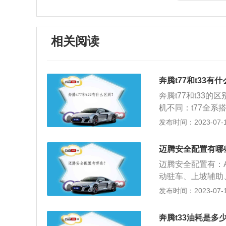
相关阅读
奔腾t77和t33有
奔腾t77和t33的
机不同：t77全系
机。奔腾t77是新
发布时间：2023-07-17
计风格，采用了全
一款小型SUV，车身
迈腾安全配置有哪
mm。
迈腾安全配置有：
动驻车、上坡辅助
载的这些安全配置
发布时间：2023-07-17
之八十以上采用高
气囊，提升车辆的
奔腾t33油耗是多
速、导航指示、辅