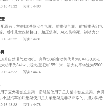
、可变转向比。在高配车型中，还有360度全景影像、全速自
 16:43:22
阅读：4483
助配置。这个配置的话，应该说是比较丰富了，但是很多人说
种配置也就二十来万，为什么它会那么贵。这个问题是很好回
配置
供应商和国内一些车型的供应商是一样的吗？显而易见是不一
全配置有：主/副驾驶位安全气囊、前排侧气囊、前/后排头部气
驾驶体验还是非常棒的，因为有着众多辅助系统，这些辅助配置
醒、后排儿童座椅接口、胎压监测、ABS防抱死、制动力分
奔驰s级搭载2.0T和3.0T版本发动机，匹配9档手自一体变速
引力控制、车身稳定控制、并线辅助、车道偏离预警系统、主
 16:43:22
阅读：4481
动机的最大输出功率为220千瓦，最大扭矩为400牛/米，最高时
提醒。在高配车型中，还多有膝部气囊、车道保持辅助系统、
时，百公里加速时间为6.7秒，工信部公布的百公里综合油耗为7
安全配置。对于这个价位，这个配置算是正常的配置，要不然
动机的最大输出功率为270千瓦，最大扭矩为480牛/米，最高时速
动机
奔驰s级在售车型的销售价格在84.28万到169.28万之间，价
，百公里加速时间为5.8秒，工信部公布的百公里综合油耗为8.3
.6升自然吸气发动机。奔腾t33的发动机代号为CA4GB16-1
大的，选择性也就更强。奔驰s级在售车型的长、宽、高分别为
大功率为84kw，最大扭矩为155牛米，最大功率转速为5500
9mm、1497mm，轴距为3165mm。奔驰s级在售车型的外观设计
矩转速为3600转每分钟。这款发动机搭载了多点电喷技术，并
 16:43:22
阅读：4474
，有着强烈的豪华感和厚重感，商务气息非常重。前进气格栅
盖和铸铁缸体。与这款发动机匹配的是5速手动变速箱或6速手
使用了粗壮的镀铬饰条进行装饰，中网内部采用了横向镀铬饰
款车的前悬架使用了麦弗逊独立悬架，后悬架使用了扭力梁非
着强烈的豪华气息。
架
3是一款小型suv，这种小型suv的后悬架一般都会使用扭力梁非
架使用了麦弗逊独立悬架，后悬架使用了扭力梁非独立悬架。奔腾
型suv的后面是没有足够的空间用来容纳多连杆独立悬架的。
uv，小型汽车的后悬架使用扭力梁悬架是非常正常的。扭力梁悬
结构复杂，并且这种悬架占用的空间也是很大的。奔腾t33的价
积小，这种悬架占用的空间也是比较小的。使用扭力梁后悬架
 16:43:22
阅读：4478
款车的指导价格为6.98万元到9.98万元。如果大家对这款车