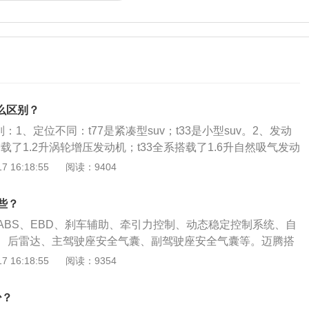
什么区别？
区别：1、定位不同：t77是紧凑型suv；t33是小型suv。2、发动
搭载了1.2升涡轮增压发动机；t33全系搭载了1.6升自然吸气发动
奔腾全新的产品序列“T”系列的首款车型，颠覆了奔腾以往的设
 16:18:55
阅读：9404
新设计理念，整车造型更显年轻化。奔腾t33是一汽奔腾推出的
长宽高分别是4330mm、1780mm、1680mm，轴距是2600
些？
ABS、EBD、刹车辅助、牵引力控制、动态稳定控制系统、自
、后雷达、主驾驶座安全气囊、副驾驶座安全气囊等。迈腾搭
是全系车型标配，在配置方面的表现非常优秀。迈腾车身百分
 16:18:55
阅读：9354
强度钢板、超高强度钢板及超高热成型钢板，并装有9个安全
被动安全；可折叠的HUD平视显示系统，通过光线反射显示车
少？
助系统等各类警告信息。