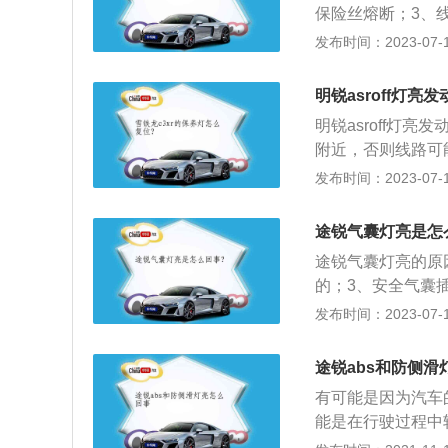
保险丝熔断；3、
灯控制模块驱动器故
发布时间：2023-07-17
mm，轴距为2825
然吸气发动机，最大
明锐asroff灯亮
的是10挡无级变速
明锐asroff灯
附近，否则线路可能
店维修。以下是相关
发布时间：2023-07-17
着。2.灯亮的原因
是胎压不足或者轮
途锐气囊灯亮是怎
就会减小，尤其是
途锐气囊灯亮的原
是车辆安装abs系
的；3、安全气囊插
78mm、宽1984
发布时间：2023-07-17
动机和8挡手自一体
方式是前置四驱，
途锐abs和防侧滑
有可能是因为汽车
能是在行驶过程中
果汽车在行驶过程