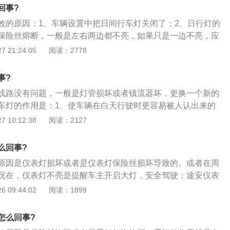
而是为了让别人知道有车来，属于信号灯的范畴。
回事?
效的原因：1、车辆设置中把日间行车灯关闭了；2、日行灯的
保险丝熔断，一般是左右两边都不亮，如果只是一边不亮，应
题；3、线束故障：检查大灯控制模块到日行灯之间的线束；
 21:24:05
阅读：2778
故障：比如驱动器插接头松动或连接不良；5、日行灯灯泡问
丝质量有问题，那么其阻值会随着温度的升高而增大，这会导
事?
小，从而使日行灯熄灭。
线路没有问题，一般是灯管损坏或者镇流器坏，更换一个新的
车灯的作用是：1、使车辆在白天行驶时更容易被人认出来的
效不是为了使驾驶员能看清路面，而是为了让别人知道有一辆
 10:12:38
阅读：2127
这种灯具不是照明灯，而是一种信号灯；3、在国外行车开启
2.4%的车辆意外，同时也可降低26.4%的车祸死亡机率；总
么回事?
目的就是为了交通安全。
原因是仪表灯损坏或者是仪表灯保险丝损坏导致的。或者在周
况在，仪表灯不亮是提醒车主开启大灯，安全驾驶；途安仪表
以下是仪表灯的相关内容：1、指示灯：平时开车最常见的指
 09:44:02
阅读：1899
号灯、转向信号灯、驻车灯等等，它们作用是提示车辆各功能
灯：具有警示功能，例如燃油指示灯、车门状态指示灯、安全
怎么回事?
警示灯在驾驶员进行相应动作后熄灭，例如安全带指示灯，当