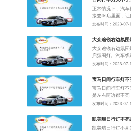
万。
正常情况下，汽车
接去4s店里面，
美观汽车，更重要
发布时间：2023-07-17
日行灯不会影响电
日行灯的功率很低
大众途锐右边氛围
大众途锐右边氛围
启氛围灯。汽车线
车内氛围灯是一种
发布时间：2023-07-17
了使车厢在夜晚时
高低配车型的氛围
宝马日间行车灯不
在脚底、中控台、
宝马日间行车灯不
是左右两边都不亮
查大灯控制模块到
发布时间：2023-07-17
动或连接不良。日
着温度的升高而增
凯美瑞日行灯不亮
制模块驱动器故障
凯美瑞日行灯不亮