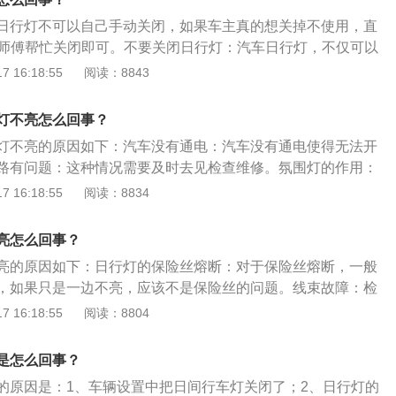
日行灯不可以自己手动关闭，如果车主真的想关掉不使用，直
让师傅帮忙关闭即可。不要关闭日行灯：汽车日行灯，不仅可以
的是可以提醒来往车辆，从而降低汽车事故的发生概率。不关
 16:18:55
阅读：8843
池：车主不用担心日行灯会消耗车灯或者电瓶寿命，因为汽车
，再加上现在很多日间行车灯都是LED灯，不会耗电过多。
灯不亮怎么回事？
灯不亮的原因如下：汽车没有通电：汽车没有通电使得无法开
路有问题：这种情况需要及时去见检查维修。氛围灯的作用：
起到装饰作用的照明灯，通常是红色、蓝色、绿色等，主要为
 16:18:55
阅读：8834
更加绚丽。在一定程度上能起到照明作用，但主要为装饰性，
灯可能不同，主要体现在面积和效果上。氛围灯布局位置大致
亮怎么回事？
车门扶手等附近。
亮的原因如下：日行灯的保险丝熔断：对于保险丝熔断，一般
，如果只是一边不亮，应该不是保险丝的问题。线束故障：检
日行灯之间的线束。导光环驱动器故障：比如驱动器插接头松
 16:18:55
阅读：8804
行灯灯泡问题：如果灯泡的灯丝质量有问题，那么其阻值会随
大，这会导致工作电流随之减小，从而使日行灯熄灭。大灯控
是怎么回事？
：比如大灯模块受潮进水，容易使大灯控制模块失灵。
的原因是：1、车辆设置中把日间行车灯关闭了；2、日行灯的