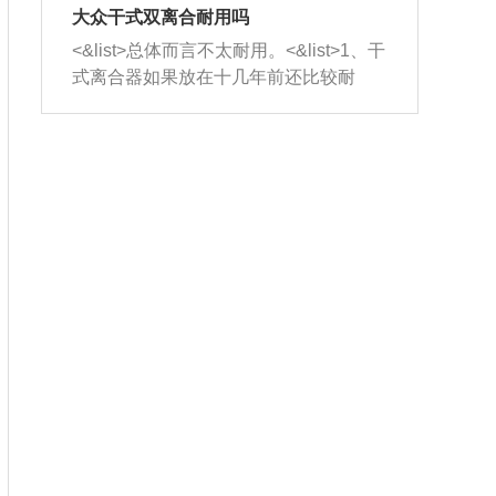
室，最后形成废气排出，就可以让三元
无法制作，需要将车辆送到修理厂或4s
造成烧机油。<&list>3、机油粘度。使用
大众干式双离合耐用吗
催化器得到清洗，排气管堵塞的情况就
店；<&list>2.车辆半轴套管防尘罩破
机油粘度过小的话，同样会有烧机油现
<&list>总体而言不太耐用。<&list>1、干
能够得到解决。
裂，破裂后会出现漏油现象，使半轴磨
象，机油粘度过小具有很好的流动性，
式离合器如果放在十几年前还比较耐
损严重，磨损的半轴容易损坏，产生异
容易窜入到气缸内，参与燃烧。<&list>
用，但是由于现在的汽车发动机动力输
响；<&list>3.稳定器的转向胶套和球头
4、机油量。机油量过多，机油压力过
出越来越高，使得干式离合器散热不足
老化，一般是使用时间过长造成的。解
大，会将部分机油压入气缸内，也会出
的缺陷也逐渐暴露出来。<&list>2、由于
决方法是更换新的质量好的转向橡胶套
现烧机油。<&list>5、机油滤清器堵塞：
干式双离合的工作环境暴露在空气中，
和球头。
会导致进气不畅，使进气压力下降，形
而离合器的散热也是通离合器罩上面的
成负压，使机油在负压的情况下吸入燃
几个小孔来进行散热。但是在行驶过程
烧室引起烧机油。<&list>6、正时齿轮或
中变速箱需要换挡，就不得不使得离合
链条磨损：正时齿轮或链条的磨损会引
器频繁工作。<&list>3、长时间的低速行
起气阀和曲轴的正时不同步。由于轮齿
驶以及过于频繁的启停，导致离合器的
或链条磨损产生的过量侧隙，使得发动
温度不断升高，而低速行驶时空气流动
机的调节无法实现：前一圈的正时和下
效率不高，无法将离合器中的热量有效
一圈可能就不一样。当气阀和活塞的运
的带走，导致离合器内部的温度不断升
动不同步时，会造成过大的机油消耗。
高，加速离合器的磨损。
解决方法：更换正时齿轮或链条。<&list
>7、内垫圈、进风口破裂：新的发动机
设计中，经常采用各种由金属和其他材