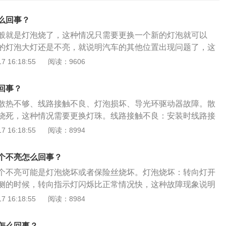
么回事？
般就是灯泡烧了，这种情况只需要更换一个新的灯泡就可以
的灯泡大灯还是不亮，就说明汽车的其他位置出现问题了，这
理店或者4s店请专业人士进行检修和维修，防止影响夜间到正
 16:18:55
阅读：9606
前大灯不亮的原因有很多，除了灯泡烧了外，还包括灯控开关
、汽车电瓶没电等。1、灯控开关损坏，如果灯控开关坏了，
回事？
就没有反应了。如果是灯控开关损害引起的大灯不亮，维修起
散热不够、线路接触不良、灯泡损坏、导光环驱动器故障。散
需要更换一组新的灯控开关就可以了。2、连接线脱离，如果
烧死，这种情况需要更换灯珠。线路接触不良：安装时线路接
，也可能因为汽车震动导致大灯的连接线脱离。这种情况只需
，消除线路故障，日行灯的驱动电源故障就需要更换电源。灯
 16:18:55
阅读：8994
连接线就可以了。3、汽车电瓶没电，如果汽车长时间不用或
亮，如果线路没有问题，通常是灯泡损坏或镇流器损坏。导光
而连续怠速很长时间，电瓶就很容易亏电，这时候汽车就会车
如驱动器插接头松动或连接不良。维修日行灯这种比较专业的
困难等症状。这种情况只需要及时对电瓶进行充电即可。
个不亮怎么回事？
的维修厂或者4S店检查维修较好。
个不亮可能是灯泡烧坏或者保险丝烧坏。灯泡烧坏：转向灯开
侧的时候，转向指示灯闪烁比正常情况快，这种故障现象说明
泡有烧坏，或转向灯的接线、搭铁不良。若灯泡烧坏，更换灯
 16:18:55
阅读：8984
不良，酌情处理。熔丝烧断：左、右转向灯均不亮，这种故障
烧断、闪光器损坏、转向灯开关出现故障或线路有断路的地
怎么回事？