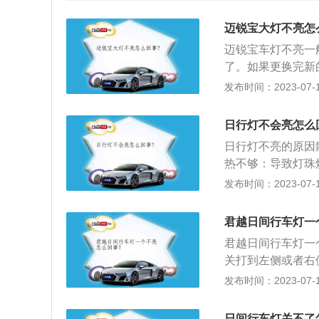
迈锐宝大灯不亮怎
迈锐宝车灯不亮一
了。如果更换完新
种情况要及时到修
发布时间：2023-07-17
常用车。引起汽车
损坏、连接线脱落
日行灯不会亮怎么
在打开大灯时肯定
日行灯不亮的原因
来也比较简单，只
热不够：导致灯珠
汽车经常走颠簸路
触不良，造成短路
发布时间：2023-07-17
要重新安装大灯的
泡损坏：日行灯不
者停车后忘记熄火
环驱动器故障：比
险大灯不亮、启动
君越日间行车灯一
问题，建议去专业
君越日间行车灯一
关打到左侧或者右
这一侧的转向灯灯
发布时间：2023-07-17
泡；若接线、搭铁
的原因可能是熔丝
日间行车灯关不了