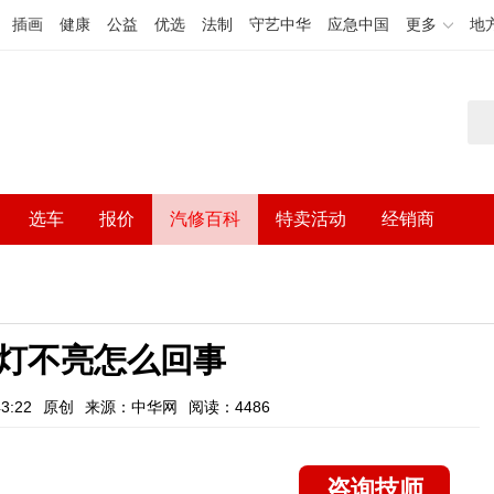
插画
健康
公益
优选
法制
守艺中华
应急中国
更多
地
选车
报价
汽修百科
特卖活动
经销商
灯不亮怎么回事
3:22
原创
来源：中华网
阅读：4486
咨询技师