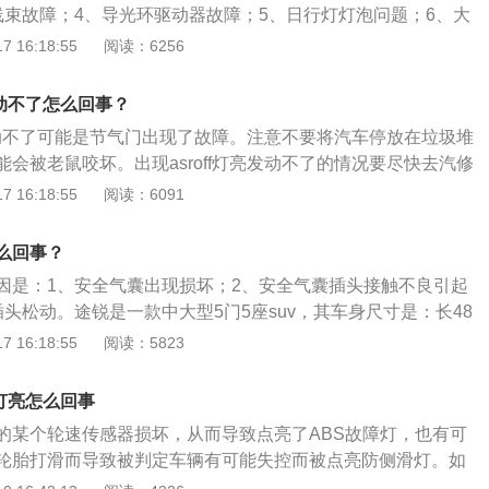
线束故障；4、导光环驱动器故障；5、日行灯灯泡问题；6、大
障。凯美瑞车身尺寸是：长4885mm、宽1840mm、高1455
 16:18:55
阅读：6256
mm，油箱容积为60l，行李箱容积为593l。凯美瑞搭载了2.0l自
功率是131kw，最大功率转速是每分钟6600rpm，与其匹配
发动不了怎么回事？
箱。
亮发动不了可能是节气门出现了故障。注意不要将汽车停放在垃圾堆
会被老鼠咬坏。出现asroff灯亮发动不了的情况要尽快去汽修
资料：1.明锐asroff灯是汽车防滑控制系统，一般情况是灭
 16:18:55
阅读：6091
有：（1）是维修或者拆卸过轮胎，会导致asr故障灯亮；（2）
胎漏气也会灯亮；（3）是天冷的时候，汽车的轮胎抓地能力
么回事？
遇到结冰的路面造成车辆打滑，也会使asr报警灯亮起；（4）
因是：1、安全气囊出现损坏；2、安全气囊插头接触不良引起
统可能也会导致asr故障。
头松动。途锐是一款中大型5门5座suv，其车身尺寸是：长48
mm、高1717mm，轴距为2899mm。途锐搭载了2.0T涡轮增压发
 16:18:55
阅读：5823
变速箱，最大功率是180千瓦，最大扭矩是370牛米，其驱动
前后悬架均使用了多连杆式独立悬架。
灯亮怎么回事
的某个轮速传感器损坏，从而导致点亮了ABS故障灯，也有可
轮胎打滑而导致被判定车辆有可能失控而被点亮防侧滑灯。如
中出现这种情况，只需要用电脑检查abs传感器消除故障，解