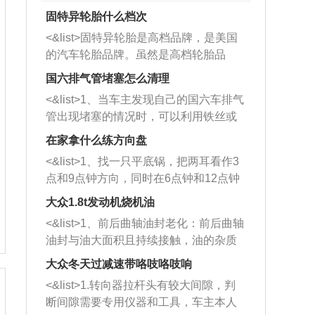
固特异轮胎什么档次
<&list>固特异轮胎是高档品牌，是美国
的汽车轮胎品牌。虽然是高档轮胎品
牌，但是中高低端的轮胎都有生产，这
国六排气管堵塞怎么清理
也是为了更好的开拓市场。
<&list>1、当车主发现自己的国六车排气
管出现堵塞的情况时，可以利用铁丝或
者是细棍，直接将杂物给取出来，如果
在家拿什么练方向盘
堵塞情况比较严重，也可以采取应急措
<&list>1、找一只平底锅，把两耳看作3
施。 <&list>2、直接利用木棍将所有的
点和9点钟方向，同时在6点钟和12点钟
杂物推到排气管里面的位置处，然后将
方向做一个标记。 <&list>2、双手握住
三元催化器拆解开，就可以将堵塞的东
大众1.8t发动机烧机油
平底锅两耳，然后往左打半圈、一圈、
西取出来。但如果是因为积碳过多引起
<&list>1、前后曲轴油封老化：前后曲轴
一圈半的练习，往右同样也要打相同的
的堵塞，就需要将三元催化器泡在草酸
油封与油大面积且持续接触，油的杂质
圈数。 <&list>3、最后强调要反复练
中进行清洗。 <&list>3、也可以利用清
和发动机内持续温度变化使其密封效果
习，这样就可以形成肌肉记忆，在真实
大众冬天过减速带咯吱咯吱响
洗剂对堵塞的情况得到解决，将清洗剂
逐渐减弱，导致渗油或漏油。<&list>2、
驾驶车辆时，不需要记忆也能打好方
放在燃油箱中，与燃油混合后，车辆启
<&list>1.转向器拉杆头有较大间隙，判
活塞间隙过大：积碳会使活塞环与缸体
向。
动时，就可以和汽油一起进入到燃烧
断间隙需要专用仪器和工具，车主本人
的间隙扩大，导致机油流入燃烧室中，