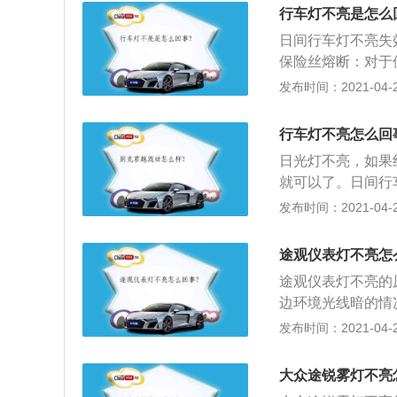
让司机看到路面，
行车灯不亮是怎么
日间行车灯不亮失
保险丝熔断：对于
该不是保险丝的问
发布时间：2021-04-27
4、导光环驱动器
题：如果灯泡的灯
行车灯不亮怎么回
致工作电流随之减
日光灯不亮，如果
就可以了。日间行
灯具；2、它的功
发布时间：2021-04-27
车开过来了。因此
日间行车灯，降低1
途观仪表灯不亮怎
之，白天行车灯的
途观仪表灯不亮的
边环境光线暗的情
灯是自动调节的。
发布时间：2021-04-26
示灯，例如灯光信
的状况；2、警示
大众途锐雾灯不亮
带指示灯等。一般