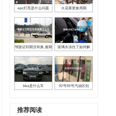
epc灯亮是什么问题
火花塞更换周期
驾驶证到期没有换,逾期
玻璃水冻住了如何解
怎么办??
决？
bba是什么车
92号95号汽油区别
推荐阅读