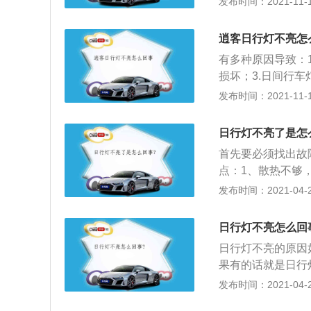
发布时间：2021-11-10
决abs灯亮的问
（antilockb
逍客日行灯不亮怎
全系数。其工作原
有多种原因导致：
动摩擦力的大小，
损坏；3.日间行
的状态，最终让保
之后需要采用排除
发布时间：2021-11-10
汽车在遇紧急情况
灯也叫做白昼行车
动，这样危险系数
提示后方车辆的存
定要引起重视，及
日行灯不亮了是怎
动车辆驾驶人员能
首先要必须找出故
点：1、散热不够
不良，造成短路，
发布时间：2021-04-28
问题，建议去专业
日行灯不亮怎么回
日行灯不亮的原因
果有的话就是日行
灯泡样子的故障灯
发布时间：2021-04-28
店换一个新的灯泡