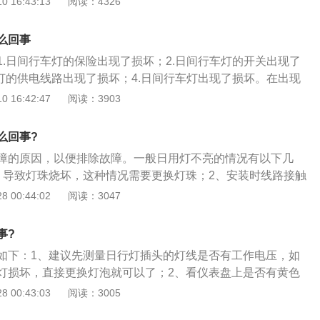
 16:43:13
阅读：4326
题，就可以解决防测滑灯亮的问题。ABS全称为制动防抱死系统
rakesystem），防抱死刹车系统可以提高行车时，车辆紧急制动的安
么回事
理就是，在汽车强制减速甚至停车时，通过自动控制制动器滚
1.日间行车灯的保险出现了损坏；2.日间行车灯的开关出现了
以使得车轮不会出现相对地面滑动，让车轮可以处于边滚边滑
车灯的供电线路出现了损坏；4.日间行车灯出现了损坏。在出现
证车轮与地面的附着力在最大值。换句话说，没有ABS的车，
的方式进行检查维修，找到具体的问题。机动车辆的日间行车
 16:42:47
阅读：3903
采取紧急刹车时，容易出现轮胎抱死，也就是方向盘不能转
灯，是在白天的时候使用的灯光。它的主要作用是向前方车辆
就会随之增加，很容易造成严重后果。因此，当ABS灯亮时一
在，安装在机动车辆前端的两侧，它的主要作用并不是为了机
时处理解决，也是在解决行驶的安全隐患。
么回事?
够看清路面，而是起到一种信号灯的作用。
障的原因，以便排除故障。一般日用灯不亮的情况有以下几
，导致灯珠烧坏，这种情况需要更换灯珠；2、安装时线路接触
这种情况应该消除线路故障；3、维修日行灯这种比较专业的
 00:44:02
阅读：3047
的维修厂或者4S店检查维修较好。
事?
如下：1、建议先测量日行灯插头的灯线是否有工作电压，如
灯损坏，直接更换灯泡就可以了；2、看仪表盘上是否有黄色
亮起，如果有也是灯泡坏了，可以下车看哪边不亮，可以到4S
 00:43:03
阅读：3005
；3、日行灯这只是一个灯具，不是为了照明用的，不是为了