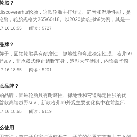
么轮胎？
是8挡手自一体变速箱。
iscovererhts轮胎，这款轮胎主打舒适、静音和湿地性能，是
，轮胎规格为265/60r18。以2020款哈弗h9为例，其是一
尺寸是：长4856mm、宽1926mm、高1900mm，轴距为2800
 16:18:55
阅读：5727
85kg。2020款哈弗h9搭载了2.0t涡轮增压发动机，最大马力
扭矩是385nm，最大功率是165kw，与其匹配的是8挡手自一体变
么品牌？
铂牌子，固铂轮胎具有耐磨性、抓地性和弯道稳定性强。哈弗h9
野suv，非承载式纯正越野车身，造型大气硬朗，内饰豪华感
宽高为5090mm、1926mm、1900mm，轴距为2800mm。
 16:18:55
阅读：5201
采用传统的对称式设计，用料使用了软质材料进行包裹，细节之
行点缀，非常时尚，具有全速acc自适应巡航、碰撞预警、紧
什么品牌？
预警、并线辅助、l2级自动驾驶、三把差速器锁、coo低速越野
固铂品牌，固铂轮胎具有耐磨性、抓地性和弯道稳定性强的优
首款高端越野suv，新款哈弗h9外观主要变化集中在前脸部
新的格栅镀铬饰条更加粗壮，内部则是双幅式造型。内饰方
 16:18:55
阅读：5119
台采用传统的对称式设计，用料使用了软质材料进行包裹，细节
进行点缀，非常时尚。配置方面，哈弗h9搭载了全速acc自适
怎么使用
加紧急制动、车道偏离预警加并线辅助、l2级自动驾驶、三把
使用方法：首先开启定速巡航开关，开关的位置在方向盘左下侧