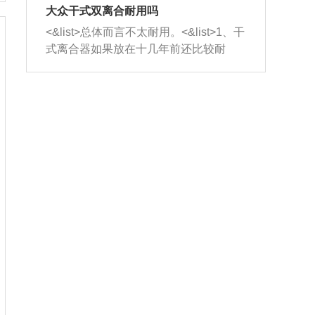
室，最后形成废气排出，就可以让三元
无法制作，需要将车辆送到修理厂或4s
造成烧机油。<&list>3、机油粘度。使用
大众干式双离合耐用吗
催化器得到清洗，排气管堵塞的情况就
店；<&list>2.车辆半轴套管防尘罩破
机油粘度过小的话，同样会有烧机油现
<&list>总体而言不太耐用。<&list>1、干
能够得到解决。
裂，破裂后会出现漏油现象，使半轴磨
象，机油粘度过小具有很好的流动性，
式离合器如果放在十几年前还比较耐
损严重，磨损的半轴容易损坏，产生异
容易窜入到气缸内，参与燃烧。<&list>
用，但是由于现在的汽车发动机动力输
响；<&list>3.稳定器的转向胶套和球头
4、机油量。机油量过多，机油压力过
出越来越高，使得干式离合器散热不足
老化，一般是使用时间过长造成的。解
大，会将部分机油压入气缸内，也会出
的缺陷也逐渐暴露出来。<&list>2、由于
决方法是更换新的质量好的转向橡胶套
现烧机油。<&list>5、机油滤清器堵塞：
干式双离合的工作环境暴露在空气中，
和球头。
会导致进气不畅，使进气压力下降，形
而离合器的散热也是通离合器罩上面的
成负压，使机油在负压的情况下吸入燃
几个小孔来进行散热。但是在行驶过程
烧室引起烧机油。<&list>6、正时齿轮或
中变速箱需要换挡，就不得不使得离合
链条磨损：正时齿轮或链条的磨损会引
器频繁工作。<&list>3、长时间的低速行
起气阀和曲轴的正时不同步。由于轮齿
驶以及过于频繁的启停，导致离合器的
或链条磨损产生的过量侧隙，使得发动
温度不断升高，而低速行驶时空气流动
机的调节无法实现：前一圈的正时和下
效率不高，无法将离合器中的热量有效
一圈可能就不一样。当气阀和活塞的运
的带走，导致离合器内部的温度不断升
动不同步时，会造成过大的机油消耗。
高，加速离合器的磨损。
解决方法：更换正时齿轮或链条。<&list
>7、内垫圈、进风口破裂：新的发动机
设计中，经常采用各种由金属和其他材