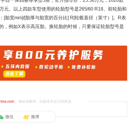
0T手自一体四驱尊享型5座，官方指导价：25.58万元；2020款
8万元。以上四款车型使用的轮胎型号是265/60 R18。前轮胎和
宽mm]/[胎厚与胎宽的百分比] R[轮毂直径（英寸）]。R表
的，例如X表示高压胎。换轮胎的时候，只要保证轮胎型号是
china.com
）编辑或翻译，转载请务必注明来源。
微信
微博