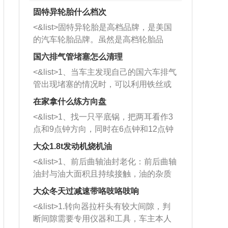
固特异轮胎什么档次
<&list>固特异轮胎是高档品牌，是美国
的汽车轮胎品牌。虽然是高档轮胎品
牌，但是中高低端的轮胎都有生产，这
国六排气管堵塞怎么清理
也是为了更好的开拓市场。
<&list>1、当车主发现自己的国六车排气
管出现堵塞的情况时，可以利用铁丝或
者是细棍，直接将杂物给取出来，如果
在家拿什么练方向盘
堵塞情况比较严重，也可以采取应急措
<&list>1、找一只平底锅，把两耳看作3
施。 <&list>2、直接利用木棍将所有的
点和9点钟方向，同时在6点钟和12点钟
杂物推到排气管里面的位置处，然后将
方向做一个标记。 <&list>2、双手握住
三元催化器拆解开，就可以将堵塞的东
大众1.8t发动机烧机油
平底锅两耳，然后往左打半圈、一圈、
西取出来。但如果是因为积碳过多引起
<&list>1、前后曲轴油封老化：前后曲轴
一圈半的练习，往右同样也要打相同的
的堵塞，就需要将三元催化器泡在草酸
油封与油大面积且持续接触，油的杂质
圈数。 <&list>3、最后强调要反复练
中进行清洗。 <&list>3、也可以利用清
和发动机内持续温度变化使其密封效果
习，这样就可以形成肌肉记忆，在真实
大众冬天过减速带咯吱咯吱响
洗剂对堵塞的情况得到解决，将清洗剂
逐渐减弱，导致渗油或漏油。<&list>2、
驾驶车辆时，不需要记忆也能打好方
放在燃油箱中，与燃油混合后，车辆启
<&list>1.转向器拉杆头有较大间隙，判
活塞间隙过大：积碳会使活塞环与缸体
向。
动时，就可以和汽油一起进入到燃烧
断间隙需要专用仪器和工具，车主本人
的间隙扩大，导致机油流入燃烧室中，