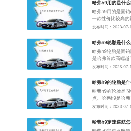
哈弗h9用的是什
kw，与其匹配的
哈弗h9用的是固铂d
一款性价比较高的轮胎
款中大型suv，车身
发布时间：2023-07-17
mm，车身重量为22
是224ps，最大
哈弗h9轮胎是什
速箱。
哈弗h9轮胎是固
是哈弗首款高端越
升级。哈弗h9车身长
发布时间：2023-07-17
哈弗h9的中控台
处有镀铬装饰条进
哈弗h9的轮胎是
急制动、车道偏离
哈弗h9的轮胎是
巡航等功能。
点。哈弗h9是哈弗
分，全新的格栅，
发布时间：2023-07-17
面，哈弗h9中控
之处有镀铬装饰条
哈弗h9定速巡航
应巡航、碰撞预警
哈弗h9定速巡航