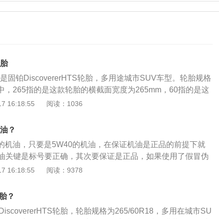
轮胎
固铂DiscovererHTS轮胎，多用途城市SUV车型。轮胎规格
。其中，265指的是这款轮胎的横截面宽度为265mm，60指的是这
0，18指的是这款轮胎的配套轮毂直径为18英寸。哈弗H9外
 16:18:55
阅读：1036
样式的进气格栅，格栅处粗壮的镀铬饰条，重新设计的前保险
更加凶悍的大灯组，营造出硬朗霸气的视觉效果。家族式的大
机油？
饰的獠牙格栅，再加上整体尺寸庞大的车身，一改纯正硬派越
0的机油，只要是5W40的机油，在保证机油是正品的前提下就
不失魁梧车体的霸气感。内饰方面，哈弗H9的仪表盘样式由双
油关键是标号要正确，其次要保证是正品，如果使用了假冒伪
，并换装上大尺寸的液晶屏幕。此外，新车中控区域换装了全
汽车发动机起不到保护的作用，反而会损伤发动机。现在卖机
 16:18:55
阅读：9378
围按键布局相比现款车型也有所调整，全地形反馈系统旋钮位
各种质量的机油都不相同，所以买机油的时候一定要注意，买
刹、自动驻车、ECO模式和低速四驱的按键整合。
会更可靠一些，汽车使用什么标号的机油，应该以厂家推荐的
轮胎？
售的车型是2020款，共有6款车型，全部满足国六排放标准，动
scovererHTS轮胎，轮胎规格为265/60R18，多用在城市SU
升直列4缸涡轮增压发动机，匹配8挡手自一体变速箱，最大功率是