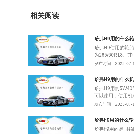
相关阅读
哈弗H9用的什么
哈弗H9使用的轮胎是
为265/60R18
款轮胎的扁平比为6
发布时间：2023-07-17
观时尚大气，全新
杠，还有更加运动
哈弗H9用的什么
尺寸前脸，镀铬装
哈弗H9用的5W4
野车的方正感，又
可以使用，使用机
炮筒式变为一体式
劣的机油，不但对
发布时间：2023-07-17
新的电子档杆，周
油的厂家非常多，
置后移，与电子手
一些大品牌的机油
哈弗h9用的什么
为准。哈弗H9在
哈弗h9用的是固铂Di
力方面搭载2.0