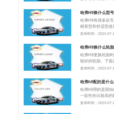
动和冲击力，防止
降低行驶时的噪音
哈弗H9换什么型
2、轮胎通常由外
哈弗H9有很多款车
有气密性好的橡胶
精英型和舒适型使用
2、智享型、豪华型
发布时间：2023-07-17
后轮胎的规格一样。
-R[轮毂直径（
哈弗H9换什么轮
的，例如X表示高
哈弗H9更换轮胎
较好的轮胎。下面
里换一次：轮胎使
发布时间：2023-07-17
要及时更换轮胎。
达5年或侧面产生
哈弗h9配的是什
线未断裂，就可继
哈弗h9用的是固铂d
轮胎侧壁上的三角
一款性价比较高的轮
轮胎的实际磨损极限
以2020款哈弗h9
发布时间：2023-07-17
换。
mm、高1900mm
了2.0t涡轮增压发