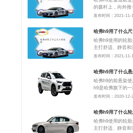
差速器锁、cco低
的拨杆上，向外推
再右脚松开油门，
发布时间：2021-11-10
键“SET-”是减
后再按一下取消键
哈弗h9用了什么
恢复定速巡航。开
哈弗h9使用的轮胎是
少不必要的车速变
主打舒适、静音和湿
道路上行驶，如果
8。哈弗H9的最新
发布时间：2021-11-10
路口的车比较多，
准。哈弗H9搭载2
航的状态。
动机的实际排量为1
哈弗h9用了什么悬
GW4C20B型号
哈弗h9的前悬架
型号发动机最大功率
h9是哈弗旗下的一
0B型号发动机缸
1900毫米，轴距
发布时间：2020-12-27
技术。GW4C20
增压汽油发动机，另
排放标准。哈弗H9
机拥有165kw的
m，轴距为2800m
哈弗h9用了什么轮
缸内直喷技术，并
哈弗h9使用的轮胎是
分钟时输出最大功率
主打舒适、静音和湿
增压柴油发动机拥有