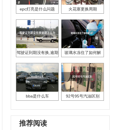
epc灯亮是什么问题
火花塞更换周期
驾驶证到期没有换,逾期
玻璃水冻住了如何解
怎么办??
决？
bba是什么车
92号95号汽油区别
推荐阅读