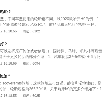
汽车零部件受到剧烈震动和早期损坏，适应车辆的高速性能并
，保证行驶的安全性、操纵稳定性、舒适性和节能经济性。
号轮胎？
胎、内胎、垫带3部分组成。也有轮胎不需要内胎，其胎体内层
型，不同车型使用的轮胎也不同。以2020款哈弗H9为例：1、
层，且需配专用的轮辋。
的轮胎型号是265/65-R17。前轮胎和后轮胎的规格一样。
、尊享型和尊贵型使用的轮胎型号是265/60-R18。前轮胎和
 16:18:55
阅读：6102
3、轮胎规格型号的意思为：[胎宽mm]/[胎厚与胎宽的百分比]
英寸）]。R表示轮胎为子午线结构轮胎（俗称钢丝轮胎）。其他
胎好？
压胎。4、换轮胎的时候，需使用相同的轮胎型号。
时可以选择原厂轮胎或者倍耐力、固特异、马牌、米其林等质量
是关于更换轮胎的部分介绍：1、汽车轮胎3至5年或4至6万公
用2至3年后，侧面就会逐渐出现一些细小的裂纹，如果发现就
 16:18:55
阅读：6094
2、如果轮胎还没有到达磨损极限和里程数：轮胎使用年限到
大量裂纹的时候也需要及时更换。只要轮胎侧壁未受撞击、帘
么轮胎？
续使用。3、轮胎的实际磨损极限小于1.6毫米时就需要更换：
iscovererhts轮胎，这款轮胎主打舒适、静音和湿地性能，是
形标志可以帮助车主在胎冠的沟槽找到一个突起，以此来确定
胎，轮胎规格为265/60r18。关于哈弗h9的更多介绍如下：1.
，这个数值应该大于1.6毫米，如果小于1.6毫米时就需要更
为例，其是一款中大型suv，车身尺寸是：长4856mm、宽1926
 16:18:55
阅读：6025
，轴距为2800mm，车身重量为2285kg。2.2020款哈弗h9搭载
动机，最大马力是224ps，最大扭矩是385nm，最大功率是165