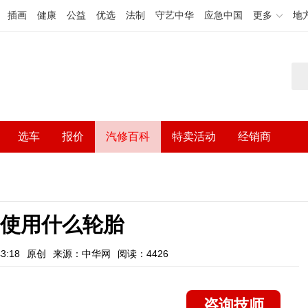
插画
健康
公益
优选
法制
守艺中华
应急中国
更多
地
选车
报价
汽修百科
特卖活动
经销商
9使用什么轮胎
3:18
原创
来源：中华网
阅读：4426
咨询技师