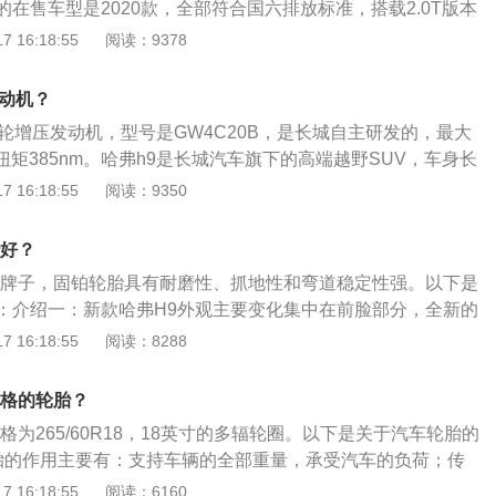
的在售车型是2020款，全部符合国六排放标准，搭载2.0T版本
矩是385牛米。
为GW4C20B，实际排量为1967ml，共有4个气缸，排列形
 16:18:55
阅读：9378
涡轮增压。哈弗h9的2.0T版本发动机每个气缸有四个气门，
，最大功率转速为5500转，最大扭矩转速为3600转，缸体和缸
发动机？
是铸铁和铝合金，供油方式为直喷。哈弗H9在售车型的长宽高
T涡轮增压发动机，型号是GW4C20B，是长城自主研发的，最大
926mm、1900mm，轴距为2800mm。
大扭矩385nm。哈弗h9是长城汽车旗下的高端越野SUV，车身长
m、1926mm、1900mm，轴距是2800mm。配置方面，哈弗h
 16:18:55
阅读：9350
自适应巡航、碰撞预警、紧急制动、车道偏离预警、并线辅助、L
把差速器锁、CCO低速越野巡航等功能。
胎好？
铂牌子，固铂轮胎具有耐磨性、抓地性和弯道稳定性强。以下是
：介绍一：新款哈弗H9外观主要变化集中在前脸部分，全新的
铬饰条更加粗壮，内部则是双幅式造型。介绍二：中控台采用
 16:18:55
阅读：8288
，用料使用了软质材料进行包裹，细节之处有镀铬装饰条进行
介绍三：中控台镶嵌的大尺寸多媒体显示屏，集成了车内大多
规格的轮胎？
备全景天窗，具备时速120KW/h自动闭窗、防夹、雨量感应自
格为265/60R18，18英寸的多辐轮圈。以下是关于汽车轮胎的
功能。
胎的作用主要有：支持车辆的全部重量，承受汽车的负荷；传
力，保证车轮与路面的附着力；减轻和吸收汽车在行驶时的震
 16:18:55
阅读：6160