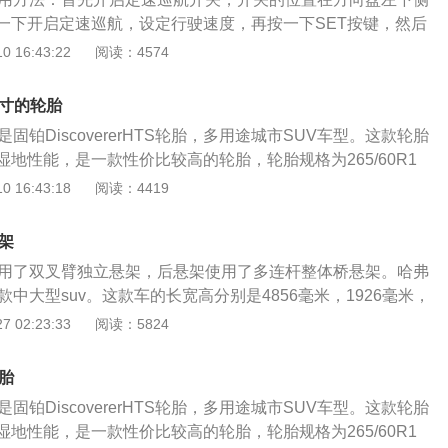
速越野巡航等功能。
一下开启定速巡航，设定行驶速度，再按一下SET按键，然后
速度就设置为当前速度，巡航开始。按键“SET+”是加速度，按
 16:43:22
阅读：4574
速度，可以多速度进行调整。如果想要取消定速巡航，踩刹车，然
即可取消巡航。如果想要在恢复巡航直接按一下RES按键就可
尺寸的轮胎
启定速巡航驾驶员不用控制油门踏板，这样可以减轻疲劳，减
固铂DiscovererHTS轮胎，多用途城市SUV车型。这款轮胎
化，还可以节省燃油。定速巡航必须要在高度公路和封闭式的
地性能，是一款性价比较高的轮胎，轮胎规格为265/60R1
是非封闭式的道路，交通道路复杂，十字路客比较多，而且小
款车型是2020款，在2019年10月上市，全部符合国六排放标
 16:43:18
阅读：4419
冲上来的车辆容易造成措施不及，反复的刹车很难维持定速巡
.0T版本发动机，发动机型号为GW4C20B。GW4C20B型号发
967ml，共有4个气缸，排列形式为L，进气方式为涡轮增压。
架
发动机的每个气缸有四个气门，配气机构为DOHC。GW4C20B
使用了双叉臂独立悬架，后悬架使用了多连杆整体桥悬架。哈弗
下的转速为5500转，最大扭矩下的转速为3600转。GW4C2
款中大型suv。这款车的长宽高分别是4856毫米，1926毫米，
体和缸盖的制造材料分别是铸铁和铝合金，特有的技术是双VVT
为2800毫米。哈弗h9一共使用了两款发动机，一款是2.0升涡轮
 02:23:33
阅读：5824
B型号发动机的供油方式为直喷，建议使用92号汽油，符合国六
一款是2.0升涡轮增压柴油发动机。2.0升涡轮增压汽油发动
在售车型的长、宽、高分别为4856mm、1926mm、1900m
最大功率和385牛米的最大扭矩，这款发动机搭载了双vvt技术和
m。
胎
且使用了铝合金缸盖和铸铁缸体。这款发动机可以在5500转每
固铂DiscovererHTS轮胎，多用途城市SUV车型。这款轮胎
，可以在1800到3600转每分钟时输出最大扭矩。2.0升涡轮
地性能，是一款性价比较高的轮胎，轮胎规格为265/60R1
140kw的最大功率和420牛米的最大扭矩，这款发动机搭载