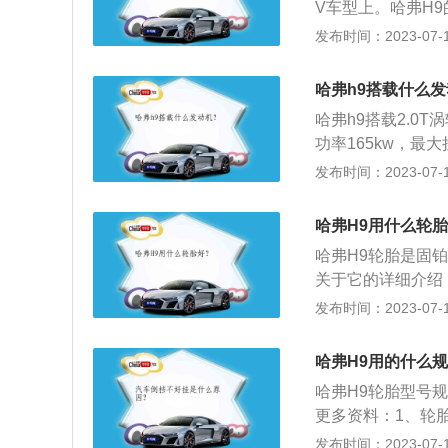
V车型上。哈弗H9
165千瓦，最大扭
发动机，发动机型号
发布时间：2023-07-17
式为L，进气方式为
配气机构为DOHC
哈弗h9搭载什么
盖的制造材料分别
哈弗h9搭载2.0
分别为4856mm、1
功率165kw，最
宽高分别是4856m
发布时间：2023-07-17
9配备全速ACC
2级自动驾驶、三
哈弗H9用什么轮
哈弗H9轮胎是固
关于它的详细介绍
格栅，新的格栅镀
发布时间：2023-07-17
传统的对称式设计
点缀，非常时尚。
哈弗H9用的什么
数的娱乐功能。配
哈弗H9轮胎型号规
动闭窗等多项智能
更多资料：1、轮
送牵引和制动的扭
发布时间：2023-07-17