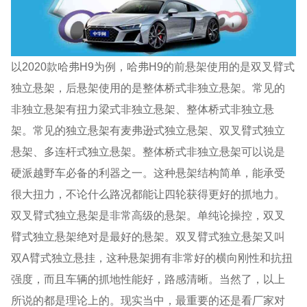
以2020款哈弗H9为例，哈弗H9的前悬架使用的是双叉臂式
独立悬架，后悬架使用的是整体桥式非独立悬架。常见的
非独立悬架有扭力梁式非独立悬架、整体桥式非独立悬
架。常见的独立悬架有麦弗逊式独立悬架、双叉臂式独立
悬架、多连杆式独立悬架。整体桥式非独立悬架可以说是
硬派越野车必备的利器之一。这种悬架结构简单，能承受
很大扭力，不论什么路况都能让四轮获得更好的抓地力。
双叉臂式独立悬架是非常高级的悬架。单纯论操控，双叉
臂式独立悬架绝对是最好的悬架。双叉臂式独立悬架又叫
双A臂式独立悬挂，这种悬架拥有非常好的横向刚性和抗扭
强度，而且车辆的抓地性能好，路感清晰。当然了，以上
所说的都是理论上的。现实当中，最重要的还是看厂家对