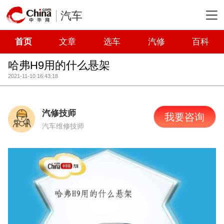
汽车
首页
文章
选车
汽修
百科
哈弗H9用的什么悬架
2021-11-10 16:43:18
汽修技师
我要咨询
汽车维修技师