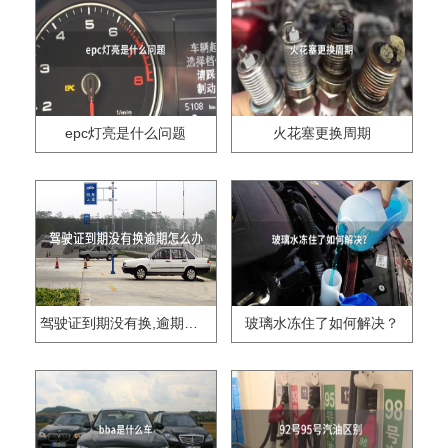
epc灯亮是什么问题
火花塞更换周期
驾驶证到期没有换,逾期怎么办??
玻璃水冻住了如何解决？