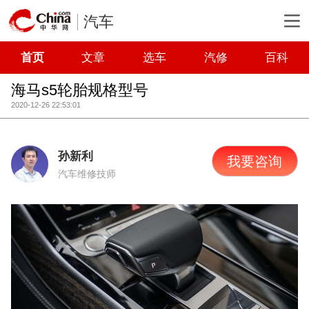
汽车
首页
文章
选车
汽修
百科
海马s5轮胎规格型号
2020-12-26 22:53:01
孙新利
我要咨询
汽车维修技师