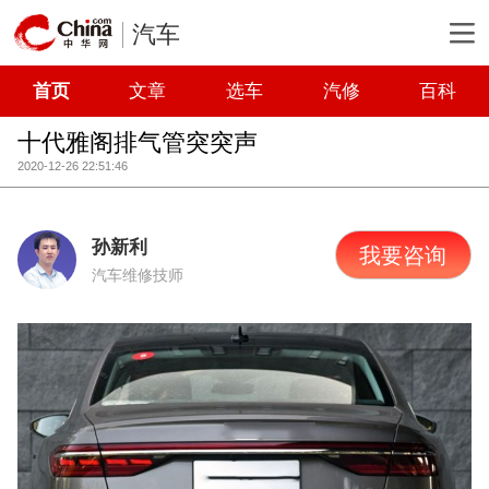
汽车
首页
文章
选车
汽修
百科
十代雅阁排气管突突声
2020-12-26 22:51:46
孙新利
我要咨询
汽车维修技师