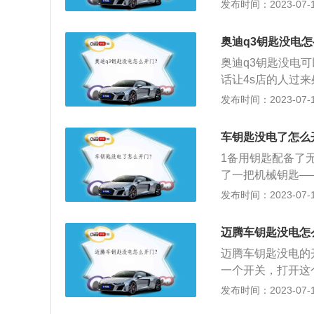
钥匙电池：遥控钥
发布时间：2023-07-17
出行造成影响。
什么电池规格，到
机械钥匙打开车门
奥迪q3钥匙没电
设计，遥控钥匙上
奥迪q3钥匙没电
即可。相关介绍：大
话让4s店的人过来
背/小型家用车型
别是1.4升涡轮增
发布时间：2023-07-17
种，也是大众最畅
压发动机，与这三
最大功率为110千
车钥匙没电了怎么
功率为137千瓦，
1备用钥匙配备了
62千瓦，最大扭矩
了一把机械钥匙—
认证就无法继续，
发布时间：2023-07-17
动。
迈腾车钥匙没电怎
迈腾车钥匙没电的
一个开关，打开这
为开锁，顺时针为
发布时间：2023-07-17
的一款中型4门5座三