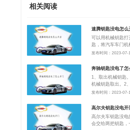
相关阅读
速腾钥匙没电怎么
可以用机械钥匙打
匙，将汽车车门机
车方向盘右下角的
发布时间：2023-07-17
上都有个类似小按
插到门的钥匙孔里
奔驰钥匙没电了怎
池快没电了造成开
1、取出机械钥匙
防完全没电了给带
机械钥匙取出。2
题，那么就有可能
3、打开盖帽。用
发布时间：2023-07-17
应模块的问题，就
动钥匙。将锁孔内
钥匙的遥控解锁距
高尔夫钥匙没电开
上出现没电显示，
高尔夫车钥匙没电
的车辆，如果遥控
会交给两把钥匙，
按钮就可以启动发