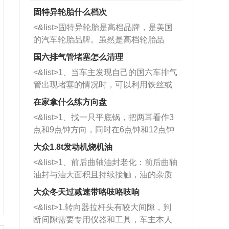
固特异轮胎什么档次
<&list>固特异轮胎是高档品牌，是美国
的汽车轮胎品牌。虽然是高档轮胎品
牌，但是中高低端的轮胎都有生产，这
国六排气管堵塞怎么清理
也是为了更好的开拓市场。
<&list>1、当车主发现自己的国六车排气
管出现堵塞的情况时，可以利用铁丝或
者是细棍，直接将杂物给取出来，如果
在家拿什么练方向盘
堵塞情况比较严重，也可以采取应急措
<&list>1、找一只平底锅，把两耳看作3
施。 <&list>2、直接利用木棍将所有的
点和9点钟方向，同时在6点钟和12点钟
杂物推到排气管里面的位置处，然后将
方向做一个标记。 <&list>2、双手握住
三元催化器拆解开，就可以将堵塞的东
大众1.8t发动机烧机油
平底锅两耳，然后往左打半圈、一圈、
西取出来。但如果是因为积碳过多引起
<&list>1、前后曲轴油封老化：前后曲轴
一圈半的练习，往右同样也要打相同的
的堵塞，就需要将三元催化器泡在草酸
油封与油大面积且持续接触，油的杂质
圈数。 <&list>3、最后强调要反复练
中进行清洗。 <&list>3、也可以利用清
和发动机内持续温度变化使其密封效果
习，这样就可以形成肌肉记忆，在真实
大众冬天过减速带咯吱咯吱响
洗剂对堵塞的情况得到解决，将清洗剂
逐渐减弱，导致渗油或漏油。<&list>2、
驾驶车辆时，不需要记忆也能打好方
放在燃油箱中，与燃油混合后，车辆启
<&list>1.转向器拉杆头有较大间隙，判
活塞间隙过大：积碳会使活塞环与缸体
向。
动时，就可以和汽油一起进入到燃烧
断间隙需要专用仪器和工具，车主本人
的间隙扩大，导致机油流入燃烧室中，