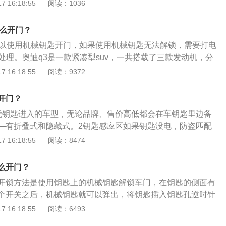
匙都可以拆开，里面有纽扣电池。如果电池没电，拆开看看是
 16:18:55
阅读：1036
附近看看有没有同样规格的电池，购买换装上去即可。3、用
：一般车辆都会有一个机械钥匙孔，就是防止遥控钥匙没电而
怎么开门？
一般也都会有一把开门的机械钥匙，找到钥匙孔和钥匙，打开
可以使用机械钥匙开门，如果使用机械钥匙无法解锁，需要打电
众高尔夫（Golf）是一款由一汽-大众在1974年推出的经典掀
处理。奥迪q3是一款紧凑型suv，一共搭载了三款发动机，分
。已经在全球市场推出了七代，是大众汽车公司生产最多的品
压发动机、低功率版2.0升涡轮增压发动机、高率版2.0升涡轮增
 16:18:55
阅读：9372
销的车型。
款发动机匹配的都是7速双离合变速箱。1.4升涡轮增压发动机
瓦，最大扭矩为250牛米。低功率版2.0升涡轮增压发动机最大
开门？
最大扭矩为320牛米。高率版2.0升涡轮增压发动机最大功率为1
无钥匙进入的车型，无论品牌、售价高低都会在车钥匙里边备
为350牛米。
—有折叠式和隐藏式。2钥匙感应区如果钥匙没电，防盗匹配
此时，找到车上钥匙感应区把钥匙放在上面，同样可以一键启
 16:18:55
阅读：8474
么开门？
开锁方法是使用钥匙上的机械钥匙解锁车门，在钥匙的侧面有
个开关之后，机械钥匙就可以弹出，将钥匙插入钥匙孔逆时针
关锁。以下是关于迈腾的相关介绍：1、迈腾为一汽大众旗下
 16:18:55
阅读：6493
厢车，长宽高分别为4865mm、1832mm、1471mm，轴距