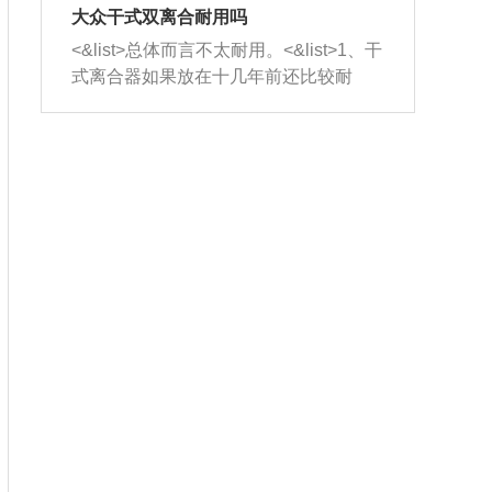
室，最后形成废气排出，就可以让三元
无法制作，需要将车辆送到修理厂或4s
造成烧机油。<&list>3、机油粘度。使用
大众干式双离合耐用吗
催化器得到清洗，排气管堵塞的情况就
店；<&list>2.车辆半轴套管防尘罩破
机油粘度过小的话，同样会有烧机油现
<&list>总体而言不太耐用。<&list>1、干
能够得到解决。
裂，破裂后会出现漏油现象，使半轴磨
象，机油粘度过小具有很好的流动性，
式离合器如果放在十几年前还比较耐
损严重，磨损的半轴容易损坏，产生异
容易窜入到气缸内，参与燃烧。<&list>
用，但是由于现在的汽车发动机动力输
响；<&list>3.稳定器的转向胶套和球头
4、机油量。机油量过多，机油压力过
出越来越高，使得干式离合器散热不足
老化，一般是使用时间过长造成的。解
大，会将部分机油压入气缸内，也会出
的缺陷也逐渐暴露出来。<&list>2、由于
决方法是更换新的质量好的转向橡胶套
现烧机油。<&list>5、机油滤清器堵塞：
干式双离合的工作环境暴露在空气中，
和球头。
会导致进气不畅，使进气压力下降，形
而离合器的散热也是通离合器罩上面的
成负压，使机油在负压的情况下吸入燃
几个小孔来进行散热。但是在行驶过程
烧室引起烧机油。<&list>6、正时齿轮或
中变速箱需要换挡，就不得不使得离合
链条磨损：正时齿轮或链条的磨损会引
器频繁工作。<&list>3、长时间的低速行
起气阀和曲轴的正时不同步。由于轮齿
驶以及过于频繁的启停，导致离合器的
或链条磨损产生的过量侧隙，使得发动
温度不断升高，而低速行驶时空气流动
机的调节无法实现：前一圈的正时和下
效率不高，无法将离合器中的热量有效
一圈可能就不一样。当气阀和活塞的运
的带走，导致离合器内部的温度不断升
动不同步时，会造成过大的机油消耗。
高，加速离合器的磨损。
解决方法：更换正时齿轮或链条。<&list
>7、内垫圈、进风口破裂：新的发动机
设计中，经常采用各种由金属和其他材