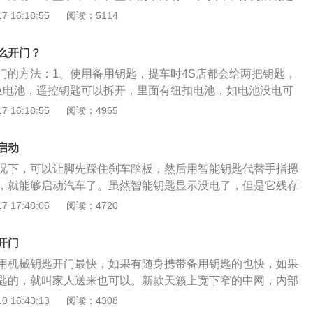
以将盖板打开；3、打开之后就可以看见机械钥匙孔。2018新
 16:18:55
阅读：5114
33mm，宽1836mm，高度为1469mm，轴距为2871mm，汽
其中轴距相比海外车型加长80mm，相比现款车型增加了59m
么开门？
上，全新迈腾各种按钮布局整齐而不刻板，并新增加了自动泊
门的方法：1、使用备用钥匙，提车时4S店都会给两把钥匙，
钮。全新迈腾通过大面积的纯铝拉丝饰板覆盖、真桃木装饰、
换电池，遥控钥匙可以拆开，里面有纽扣电池，如电池没电可
整体风格的高贵气息。
后购买新钥匙，换装上去即可；3、使用机械钥匙，车辆都会
 16:18:55
阅读：4965
，就是防止遥控钥匙没电而设计的，遥控钥匙上也都会有一把
找到钥匙孔和钥匙，一开即可。遥控钥匙是利用中控锁的无线
启动
钥匙键插入锁孔中就可以远距离开门和锁门的钥匙。
况下，可以让脚先踩住刹车踏板，然后用智能钥匙代替手指摁
，就能够启动汽车了。虽然智能钥匙显示没电了，但是它残存
启动功能键的时候，是能够被汽车感应到了，这个时候就能启
 17:48:06
阅读：4720
法无法长期使用，所以当发现汽车的智能钥匙已经没电的情况
换电池。速腾钥匙是使用纽扣电池供电的，只要用机械钥匙撬
开门
就能够看到钥匙的电池，这个时候按照原来的型号以及正确的
用机械钥匙开门最快，如果有随身携带备用钥匙的也快，如果
去即可。
匙的，就叫家人送来也可以。新款天籁上宽下窄的中网，内部
向分段式镀铬造型，视觉上显得比较的运动。中网外围还有一
 16:43:13
阅读：4308