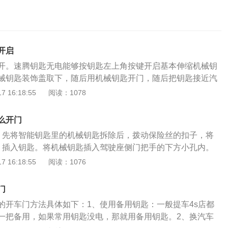
开启
开。速腾钥匙无电能够按钥匙左上角按键开启基本伸缩机械钥
械钥匙装饰盖取下，随后用机械钥匙开门，随后把钥匙接近汽
感应器就能感应点火。一般配有遥控钥匙的车辆，其遥控钥匙
 16:18:55
阅读：1078
钮的开关，按下后，会弹出收缩的机械钥匙；用机械钥匙直接
面，就可开车门和锁车门。如果能确认是因为感应钥匙内的电
么开门
门和启动受到影响的话，那么请及时更换感应钥匙的电池，以
。先将智能钥匙里的机械钥匙拆除后，拨动保险丝的扣子，将
来不便。如果更换了感应钥匙里的电池还没有解决失效的问
、插入钥匙。将机械钥匙插入驾驶座侧门把手的下方小孔内。
是其他的故障了，有可能是感应钥匙的问题或者是车辆上的感
左手拉开门把手的同时，右手用力向上翘起，打开盖帽。4、转
 16:18:55
阅读：1076
只能去4S店或修理厂进行维修了。
的机械钥匙，逆时针转动九十度即可打开车门。如果奔驰智能
离变短、钥匙偶尔失灵、钥匙上边的指示灯忽明忽暗、仪表盘
门
就说明遥控钥匙电量不足，要及时给钥匙更换电池。一键启动
的开车门方法具体如下：1、使用备用钥匙：一般提车4s店都
钥匙没电了，可以把遥控钥匙放在感应钥匙的位置，按下启动
一把备用，如果常用钥匙没电，那就用备用钥匙。2、换汽车
动机。平时车主要注意检查遥控钥匙的状态，防止钥匙没电对