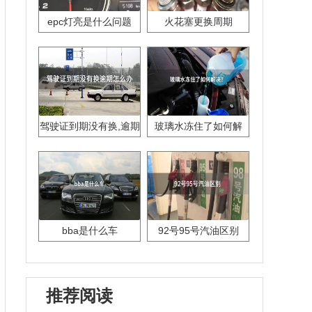
epc灯亮是什么问题
火花塞更换周期
驾驶证到期没有换,逾期
玻璃水冻住了如何解
怎么办??
决？
bba是什么车
92号95号汽油区别
推荐阅读