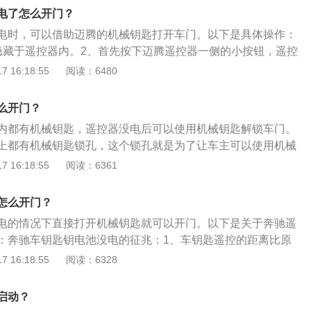
载7挡双离合变速箱。2、该车的最高车速达到每小时208千米，
电了怎么开门？
发动机最大扭矩为250牛米，最大扭矩转速为每分钟1750至300
电时，可以借助迈腾的机械钥匙打开车门。以下是具体操作：
隐藏于遥控器内。2、首先按下迈腾遥控器一侧的小按钮，遥控
出一小节，用手抓住弹出的部分，拔出来就可以看到机械钥
 16:18:55
阅读：6480
迈腾主驾驶的车门前，找到门把手右侧的塑料盖子，仔细观察
下方有一个长方形的小口子，用机械钥匙或一字螺丝刀深入这
么开门？
点力向上撬，打开机械锁盖就能看到机械钥匙孔。4、再将机
内都有机械钥匙，遥控器没电后可以使用机械钥匙解锁车门。
内，向左旋转一圈，拉一下主驾驶门把手，就可以在遥控器没
上都有机械钥匙锁孔，这个锁孔就是为了让车主可以使用机械
开迈腾的车门。5、遥控器钥匙没电锁止车门的方法:下车后，
下关于奔驰钥匙换电池的方法：在奔驰汽车的车钥匙头盖上有
 16:18:55
阅读：6361
钥匙插入机械钥匙锁孔内，向右旋转一圈，拔出机械钥匙，即
手来推动这个移动开关打开并取出机械钥匙。用小的金属物件
就可以撬动奔驰品牌标志那一块，把这块东西拿掉后可以看到
怎么开门？
新电池就可以正常使用。
电的情况下直接打开机械钥匙就可以开门。以下是关于奔驰遥
：奔驰车钥匙钥电池没电的征兆：1、车钥匙遥控的距离比原
5、6米远的地方能解锁，而如今必须要站在车门旁才能解锁。
 16:18:55
阅读：6328
尔失灵，比如原来按一下就能开门，如今要按两三下才能把车
上面的指示灯变暗，或忽明忽暗。还有一些比较高档的车型，
启动？
行提示，告诉车主，钥匙电池快要没电。