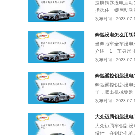
速腾钥匙没电启动
指摁住一键启动功能
联版为例：这款车
发布时间：2023-07-17
变速箱为7挡双离合
距为2731mm，
奔驰没电怎么用钥
当奔驰车全车没电
介绍：1、车身尺寸方
mm。2、动力方面
发布时间：2023-07-17
值扭矩为250N
分辨率显示屏，支持A
奔驰遥控钥匙没电
奔驰遥控钥匙没电
子，取出机械钥匙
拉开门拉手，右手
发布时间：2023-07-17
动90度，即可打
奔驰s级、奔驰g级
大众迈腾钥匙没电
是：长4784mm、
大众迈腾车钥匙没
设计，在钥匙孔的