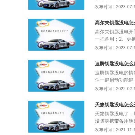
插进这个小口就可
发布时间：2023-07-17
迈腾的车身尺寸长49
车侧面线条流畅，
高尔夫钥匙没电怎
m。在中控台设计
高尔夫钥匙没电开
车和发动机启动按
一把备用；2、更
内部植绒等营造出
以拆开看电池规格
发布时间：2023-07-17
有一个机械钥匙孔
开门的机械钥匙，
速腾钥匙没电怎么
遥控功能，不用把
速腾钥匙没电的情
住一键启动功能键
的电量在靠近一键
发布时间：2022-02-17
动汽车。但这种办
下，就要及时的更
天籁钥匙没电怎么
开钥匙外壳以后，
天籁钥匙没电了，
正负极方向安装回
没随身携带备用钥
采用了纯黑色的横
发布时间：2021-11-10