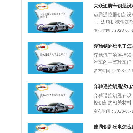
为2871mm，搭
大众迈腾车钥匙没
油箱容积为66L，
迈腾遥控器钥匙没
0转。
1、迈腾机械钥匙
器顶端便会自动弹
发布时间：2023-07-17
匙。3、然后来到
可以发现，塑料盖
奔驰钥匙没电了怎
个豁口内，稍微用
奔驰汽车的遥控器
械钥匙插入钥匙孔
汽车的主驾驶车门
电的情况下应急打
钥匙解锁车门。以
发布时间：2023-07-17
关上车门，把备用
一个移动开关，用
可锁上车门。
插进去轻轻一撬，
奔驰遥控钥匙没电
钥匙的电池，换上
奔驰遥控钥匙在没
控钥匙的相关材料
来短，比如平时在
发布时间：2023-07-17
2、钥匙使用时偶
门打开。3、钥匙
速腾钥匙没电怎么
会在仪表盘上面进