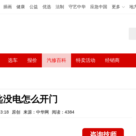
插画
健康
公益
优选
法制
守艺中华
应急中国
更多
地
选车
报价
汽修百科
特卖活动
经销商
匙没电怎么开门
3:18
原创
来源：中华网
阅读：4384
咨询技师