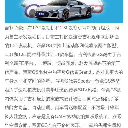
吉利帝豪gs有1.3T发动机和1.8L发动机两种动力组成，均
为自主研发发动机，目前主打的是这台吉利近年来新研发
的1.3T发动机。帝豪GS共推出运动版和优雅版两个版型、
1.3T和1.8L两种排量共计11款车型。吉利帝豪GS诞生于吉
利全新FE平台，与博瑞、博越同属吉利发展战略下的第三
代产品。帝豪GS名称中的字母G代表Grand，是对其更大的
车身尺寸和空间的诠释。 字母S代表Sporty，帝豪GS造型
融入了运动拟态设计美学理念的跨界SUV风格。帝豪GS的
内饰采用了吉利最新的家族式设计语言，同时还标配了多
功能方向盘、自动空调、倒车雷达等配置，不过最引得年
轻人注意的，应该是具备CarPlay功能的娱乐系统了。在乘
坐空间方面，帝豪GS也有不俗的表现，一拳的头部空间和