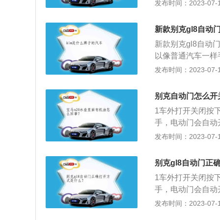
一般简称为智动门
发布时间：2023-07-17
ECU等零件组合
开关门操作，是汽
新款别克gl8自动
尺寸为5219mm×1
新款别克gl8自
以像普通汽车一样
的情景进行选择。
发布时间：2023-07-17
闭的角度。安全、
附近有物体，车门
别克自动门怎么开
1车外打开关闭按
手，电动门会自动
下天窗附近开关可
发布时间：2023-07-17
别克gl8自动门正
1车外打开关闭按
手，电动门会自动
下天窗附近开关可
发布时间：2023-07-17