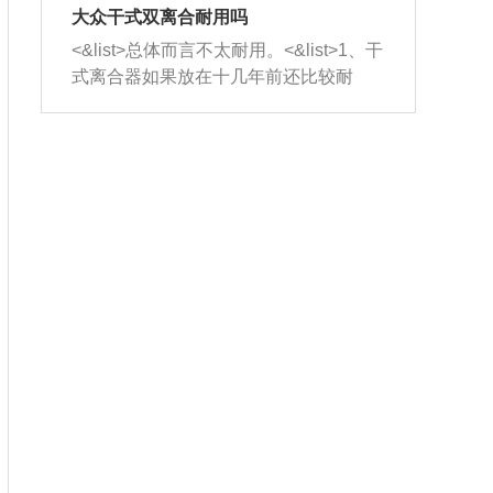
室，最后形成废气排出，就可以让三元
无法制作，需要将车辆送到修理厂或4s
造成烧机油。<&list>3、机油粘度。使用
大众干式双离合耐用吗
催化器得到清洗，排气管堵塞的情况就
店；<&list>2.车辆半轴套管防尘罩破
机油粘度过小的话，同样会有烧机油现
<&list>总体而言不太耐用。<&list>1、干
能够得到解决。
裂，破裂后会出现漏油现象，使半轴磨
象，机油粘度过小具有很好的流动性，
式离合器如果放在十几年前还比较耐
损严重，磨损的半轴容易损坏，产生异
容易窜入到气缸内，参与燃烧。<&list>
用，但是由于现在的汽车发动机动力输
响；<&list>3.稳定器的转向胶套和球头
4、机油量。机油量过多，机油压力过
出越来越高，使得干式离合器散热不足
老化，一般是使用时间过长造成的。解
大，会将部分机油压入气缸内，也会出
的缺陷也逐渐暴露出来。<&list>2、由于
决方法是更换新的质量好的转向橡胶套
现烧机油。<&list>5、机油滤清器堵塞：
干式双离合的工作环境暴露在空气中，
和球头。
会导致进气不畅，使进气压力下降，形
而离合器的散热也是通离合器罩上面的
成负压，使机油在负压的情况下吸入燃
几个小孔来进行散热。但是在行驶过程
烧室引起烧机油。<&list>6、正时齿轮或
中变速箱需要换挡，就不得不使得离合
链条磨损：正时齿轮或链条的磨损会引
器频繁工作。<&list>3、长时间的低速行
起气阀和曲轴的正时不同步。由于轮齿
驶以及过于频繁的启停，导致离合器的
或链条磨损产生的过量侧隙，使得发动
温度不断升高，而低速行驶时空气流动
机的调节无法实现：前一圈的正时和下
效率不高，无法将离合器中的热量有效
一圈可能就不一样。当气阀和活塞的运
的带走，导致离合器内部的温度不断升
动不同步时，会造成过大的机油消耗。
高，加速离合器的磨损。
解决方法：更换正时齿轮或链条。<&list
>7、内垫圈、进风口破裂：新的发动机
设计中，经常采用各种由金属和其他材