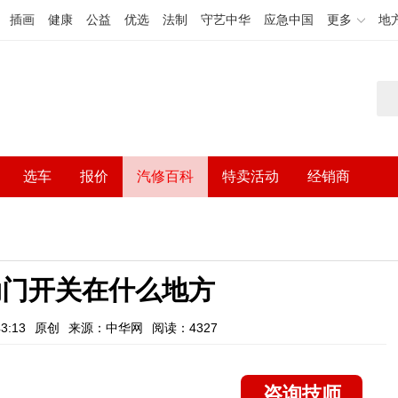
插画
健康
公益
优选
法制
守艺中华
应急中国
更多
地
选车
报价
汽修百科
特卖活动
经销商
动门开关在什么地方
3:13
原创
来源：中华网
阅读：4327
咨询技师