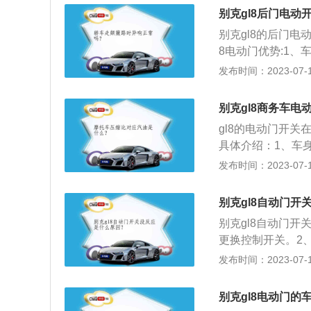
别克gl8后门电动
别克gl8的后门
8电动门优势:1
方，可以锁定踏板
发布时间：2023-07-17
工作状态:比如车
知情的情况下开车
别克gl8商务车电
备胎之类的操作时
gl8的电动门开关
时自动停止。5、
具体介绍：1、车身尺
避免了人等踏板的
m，轴距为3088m
发布时间：2023-07-17
出踏板造成损失。
前悬架是麦弗逊式
压发动机，最大马力
别克gl8自动门开
配的是9挡手自一
别克gl8自动门
更换控制开关。2
别克gl8的拓展资
发布时间：2023-07-17
宽高分别为5213
Ecotec2.0T
别克gl8电动门的
组合，并全系标配4