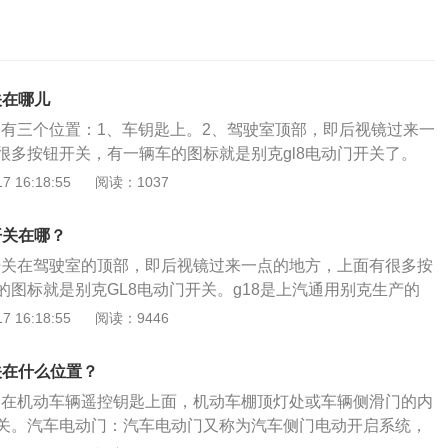
关在哪儿
开关有三个位置：1、车钥匙上。2、驾驶室顶部，即后视镜过来一
很多按钮开关，有一辆车的图标就是别克gl8电动门开关了。
近有一处开关。全新一代别克GL8采用了全新的家族设计元素，
 16:18:55
阅读：1037
时尚，最大的改变在于动力和底盘，除了新增一台2.0升的涡轮
架也变为多连杆独立悬挂。别克GL8是别克旗下的一款经典顶
开关在哪？
的是2.0TSIDI直喷涡轮增压发动机，最大马力191匹，最高时
门开关在驾驶室的顶部，即后视镜过来一点的地方，上面有很多按
全系满足国六排放标准。车身尺寸方面，该车的长宽高分别为5238
的图标就是别克GL8电动门开关。g18是上汽通用别克生产的
800mm，轴距是3088mm。
车的尺寸为长5256mm、宽1878mm、高1776mm。别克g18
 16:18:55
阅读：9446
气版本和2.0升涡轮增压版本。2.5升自然吸气发动机的最大马力
率为147kw，最大扭矩为253nm；2.0升涡轮增压发动机的最大
关在什么位置？
大功率为191kw，最大扭矩为350nm。
开关在机动车辆遥控钥匙上面，机动车棚顶灯处或车辆侧滑门的内
关。汽车电动门：汽车电动门又称为汽车侧门电动开启系统，