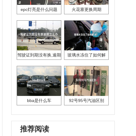
epc灯亮是什么问题
火花塞更换周期
驾驶证到期没有换,逾期
玻璃水冻住了如何解
怎么办??
决？
bba是什么车
92号95号汽油区别
推荐阅读