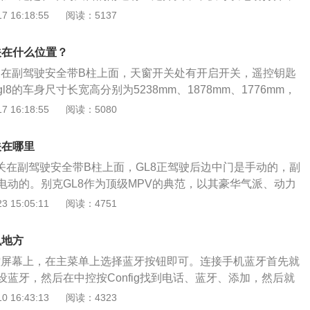
。gl8电动门开关注意事项：汽车的电动车门没反应需要检查汽
 16:18:55
阅读：5137
控制开关是否出现故障，或者是连接插头或者线路出现松动、
致电动车门出现开关不灵的现象。别克gl8的前悬架使用的是麦
关在什么位置？
通版汽车的后悬架使用的是扭力梁非独立悬架，es版汽车的后
开关在副驾驶安全带B柱上面，天窗开关处有开启开关，遥控钥匙
杆独立悬架。mpv汽车用扭力梁后悬架是以便下降后备箱地板
8的车身尺寸长宽高分别为5238mm、1878mm、1776mm，
后备箱的空间。GL8仍有3.0升V6SIDI直喷发动机和Ecotec
。外观上，别克gl8中网样式采用了飞翼式的设计，添加了全LED
 16:18:55
阅读：5080
喷发动机，与新的六速手动变速箱相匹配。BOSCH8.1ESP电子稳
控台偏驾驶员的一方配备了双12英寸仪表盘与中控屏连屏，中
车型的标准配置；后保险杠由GMT复合材料制成，厚度为5毫
动力方面，新车依旧搭载2.0TSIDI直喷涡轮增压发动机，传
身重量更轻。
关在哪里
能启停变速箱。
开关在副驾驶安全带B柱上面，GL8正驾驶后边中门是手动的，副
电动的。别克GL8作为顶级MPV的典范，以其豪华气派、动力
优势备受消费者喜爱。是北京申奥、APEC会议等重大国际级
 15:05:11
阅读：4751
别克gl8商旅车、gl8avenir、gl8es这三种不同的车型构成
系满足国六排放标准，搭载的2.0TSIDI直喷涡轮增压发动机，最
么地方
1匹，最高时速可达205km/h。Gl8是美国通用汽车产品类型中
中控屏幕上，在主菜单上选择蓝牙按钮即可。连接手机蓝牙首先就
有外形稳重、底盘扎实、动力强劲。
蓝牙，然后在中控按Config找到电话、蓝牙、添加，然后就
用手机或设备搜索蓝牙，会找到SGM这个蓝牙信号。输入之前
 16:43:13
阅读：4323