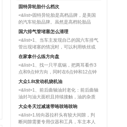
固特异轮胎什么档次
<&list>固特异轮胎是高档品牌，是美国
的汽车轮胎品牌。虽然是高档轮胎品
牌，但是中高低端的轮胎都有生产，这
国六排气管堵塞怎么清理
也是为了更好的开拓市场。
<&list>1、当车主发现自己的国六车排气
管出现堵塞的情况时，可以利用铁丝或
者是细棍，直接将杂物给取出来，如果
在家拿什么练方向盘
堵塞情况比较严重，也可以采取应急措
<&list>1、找一只平底锅，把两耳看作3
施。 <&list>2、直接利用木棍将所有的
点和9点钟方向，同时在6点钟和12点钟
杂物推到排气管里面的位置处，然后将
方向做一个标记。 <&list>2、双手握住
三元催化器拆解开，就可以将堵塞的东
大众1.8t发动机烧机油
平底锅两耳，然后往左打半圈、一圈、
西取出来。但如果是因为积碳过多引起
<&list>1、前后曲轴油封老化：前后曲轴
一圈半的练习，往右同样也要打相同的
的堵塞，就需要将三元催化器泡在草酸
油封与油大面积且持续接触，油的杂质
圈数。 <&list>3、最后强调要反复练
中进行清洗。 <&list>3、也可以利用清
和发动机内持续温度变化使其密封效果
习，这样就可以形成肌肉记忆，在真实
大众冬天过减速带咯吱咯吱响
洗剂对堵塞的情况得到解决，将清洗剂
逐渐减弱，导致渗油或漏油。<&list>2、
驾驶车辆时，不需要记忆也能打好方
放在燃油箱中，与燃油混合后，车辆启
<&list>1.转向器拉杆头有较大间隙，判
活塞间隙过大：积碳会使活塞环与缸体
向。
动时，就可以和汽油一起进入到燃烧
断间隙需要专用仪器和工具，车主本人
的间隙扩大，导致机油流入燃烧室中，