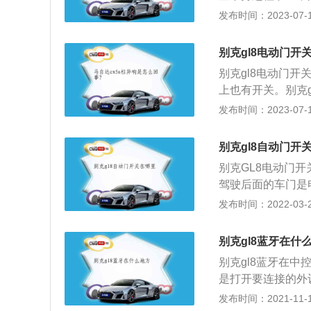
还可用手推开车门
发布时间：2023-07-17
车的保险丝，以及
腐蚀等问题也会导
别克gl8电动门开
弗逊独立悬架，普
别克gl8电动门
悬架使用的是多连
上也有开关。别克gl
的高度，这样可以增加
轴距为3088mm
发布时间：2023-07-17
的2.4升SIDI直
大灯，内饰上在中
定控制系统是所有
控台呈一体式设计。
米，刚性更强，车
别克gl8自动门开
动匹配6速DSS智
别克GL8电动门
驾驶后面的车门是
强劲、宽敞舒适的
发布时间：2022-03-23
外事活动的礼宾用车。
别克gl8家族，全
别克gl8蓝牙在什
大马力可以达到19
别克gl8蓝牙在
处于较高地位，具
是打开要连接的外设
会有个密码，接着
发布时间：2021-11-10