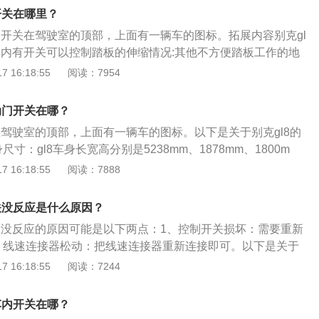
开关在哪里？
电动开关在驾驶室的顶部，上面有一辆车的图标。拓展内容别克gl
、车内有开关可以控制踏板的伸缩情况:其他不方便踏板工作的地
，开关门的时候踏板不会工作。2、开关上有指示灯监控踏板
 16:18:55
阅读：7954
门关了踏板没有收回去，指示灯会持续闪亮进行提示，防止在不
把踏板支架磕坏。3、车底有单独设计有4个顶车支架:方便更换
动门开关在哪？
使用千斤顶。4、防夹功能:具有真正的防夹功能，遇到障碍物
在驾驶室的顶部，上面有一辆车的图标。以下是关于别克gl8的
迎宾功能:遥控器解锁的同时，踏板就会伸出来等着客人上车，
寸：gl8车身长宽高分别是5238mm、1878mm、1800m
尴尬情形。6、D档锁死功能:避免车辆在行进过程中误操作伸
m，油箱容积为66l，行李箱容积为1605l。2、动力配置：gl8的
 16:18:55
阅读：7888
独立悬架，后悬架是扭力梁式非独立悬架，其搭载2.0l涡轮增
是237ps，最大功率是174kw，最大扭矩是350nm，与其匹
关没反应是什么原因？
体变速箱。
开关没反应的原因可能是以下两点：1、控制开关损坏：需要重新
、线速连接器松动：把线速连接器重新连接即可。以下是关于
料：1、空间大小：gl8是别克gl8汽车，该车是一款MPV，其长
 16:18:55
阅读：7244
mm、1847mm、1745mm。2、动力方面：搭载通用汽车第八代
可变缸涡轮增压发动机和9速HYDRA-MATIC智能变速箱的王牌动力
车内开关在哪？
8V轻混动力系统，可实现最大功率174kW，峰值扭矩350牛·