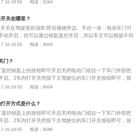
，是通过安装在汽车车门上的开门执行器、电吸门锁、雷达、
 16:18:55
阅读：9264
，对汽车车门进行电动或遥控开启，不需要手动推拉，即可完成
车配置功能之一。别克GL8基本参数：全新一代别克GL8车身
门开关在哪里？
878mm×1799mm，轴距3088mm。
动门开关在驾驶室的顶部,即后视镜旁边。手自一体：电动车门可
手动开启，也可以通过钥匙遥控开启，所以车主可以根据不同
记忆功能：车主可以根据开门习惯，来设定电动门的开启或关
 16:18:55
阅读：9048
防夹：电动门安装有传感器，车门在关闭的过程中，如果车门
便会停止关闭，避免夹伤乘员或者损坏物品。
关门？
下遥控钥匙上的按钮即可开启关闭电动门或拉一下车门外部把
开启。2车内打开关闭按下主驾驶位的车门开关按钮即可，按
以控制电动门开启，按下副驾b柱上的按钮即可开启。
 16:18:55
阅读：8604
确打开方式是什么？
下遥控钥匙上的按钮即可开启关闭电动门或拉一下车门外部把
开启。2车内打开关闭按下主驾驶位的车门开关按钮即可，按
以控制电动门开启，按下副驾后b柱上的按钮即可开启。
 16:18:55
阅读：8586