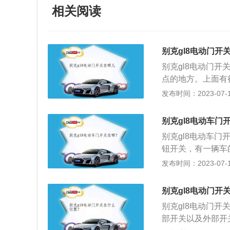
相关阅读
别克gl8电动门开
别克gl8电动门
点的地方。上面有
3、在车内天窗附
发布时间：2023-07-17
外观变得更加年轻
增压发动机，后悬
别克gl8电动车门
级MPV，该车搭载
别克gl8电动车
速205km/h。
钮开关，有一辆车
mm、1878mm、1
一款mpv车型，这款
发布时间：2023-07-17
分为2.5升自然吸
为200ps，最大功
别克gl8电动门开
马力为260ps，最
别克gl8电动门
部开关以及外部开