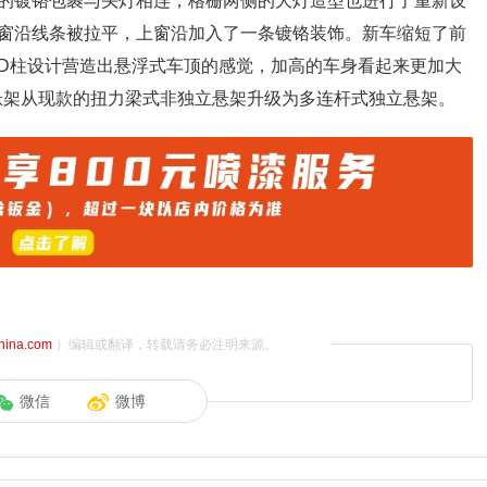
的镀铬包裹与头灯相连，格栅两侧的大灯造型也进行了重新设
窗沿线条被拉平，上窗沿加入了一条镀铬装饰。新车缩短了前
D柱设计营造出悬浮式车顶的感觉，加高的车身看起来更加大
后悬架从现款的扭力梁式非独立悬架升级为多连杆式独立悬架。
china.com
）编辑或翻译，转载请务必注明来源。
微信
微博