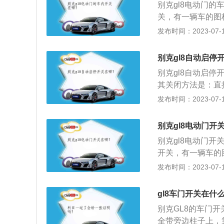
别克gl8电动门
米。
关，有一辆车的图标
款mpv，车身尺寸是
发布时间：2023-07-17
2021款别克gl
237ps，最大扭
别克gl8自动启停
箱。
别克gl8自动启
其关闭方法是：直接
是：长5238mm、宽
发布时间：2023-07-17
T涡轮增压发动机，
式是前置前驱，前
别克gl8电动门开
悬架。
别克gl8电动门
开关，有一辆车的图
拉手打开，或者通
发布时间：2023-07-17
悬架为麦弗逊式独
翼式镀铬进气格栅
gl8车门开关在什
性前脸。车身尺寸方
别克GL8的车门
轴距是3088mm。
全带旁边柱子上，