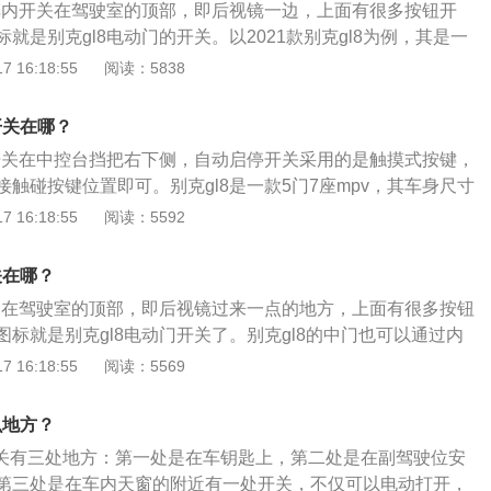
的车内开关在驾驶室的顶部，即后视镜一边，上面有很多按钮开
就是别克gl8电动门的开关。以2021款别克gl8为例，其是一
：长5238mm、宽1878mm、高1776mm，轴距为3088mm。
 16:18:55
阅读：5838
8的驱动方式是前置前驱，搭载了2.0t涡轮增压发动机，最大马力是
矩是350nm，最大功率是174kw，与其匹配的是9挡手自一体变速
开关在哪？
停开关在中控台挡把右下侧，自动启停开关采用的是触摸式按键，
触碰按键位置即可。别克gl8是一款5门7座mpv，其车身尺寸
1878mm、高1776mm，轴距为3088mm。别克gl8搭载了2.0
 16:18:55
阅读：5592
最大功率是174千瓦，最大扭矩是350牛米，其采用的驱动方
悬架使用了麦弗逊式独立悬架，后悬架使用了扭力梁式非独立
关在哪？
开关在驾驶室的顶部，即后视镜过来一点的地方，上面有很多按钮
标就是别克gl8电动门开关了。别克gl8的中门也可以通过内
过遥控器上面的按键也可以开启。gl8是别克旗下一款mpv，前
 16:18:55
阅读：5569
立悬架，后悬架为扭力梁式非独立悬架。外观方面，该车的飞
与全新展翼型全LED自动感应大灯共同营造出棱角分明的标识
么地方？
面，该车的长宽高分别为5238mm、1878mm、1800mm，
开关有三处地方：第一处是在车钥匙上，第二处是在副驾驶位安
第三处是在车内天窗的附近有一处开关，不仅可以电动打开，