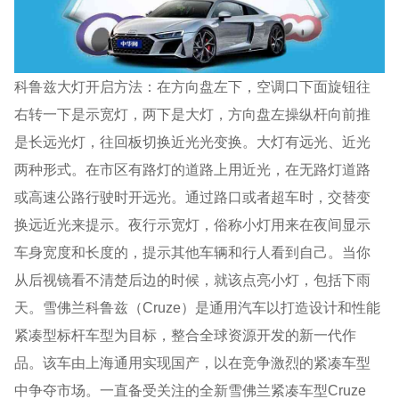
科鲁兹大灯开启方法：在方向盘左下，空调口下面旋钮往
右转一下是示宽灯，两下是大灯，方向盘左操纵杆向前推
是长远光灯，往回板切换近光光变换。大灯有远光、近光
两种形式。在市区有路灯的道路上用近光，在无路灯道路
或高速公路行驶时开远光。通过路口或者超车时，交替变
换远近光来提示。夜行示宽灯，俗称小灯用来在夜间显示
车身宽度和长度的，提示其他车辆和行人看到自己。当你
从后视镜看不清楚后边的时候，就该点亮小灯，包括下雨
天。雪佛兰科鲁兹（Cruze）是通用汽车以打造设计和性能
紧凑型标杆车型为目标，整合全球资源开发的新一代作
品。该车由上海通用实现国产，以在竞争激烈的紧凑车型
中争夺市场。一直备受关注的全新雪佛兰紧凑车型Cruze