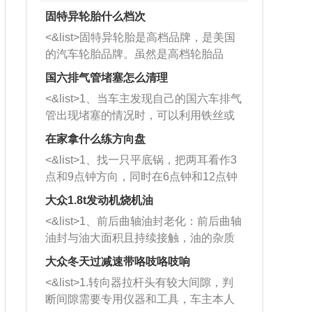
固特异轮胎什么档次
<&list>固特异轮胎是高档品牌，是美国
的汽车轮胎品牌。虽然是高档轮胎品
牌，但是中高低端的轮胎都有生产，这
国六排气管堵塞怎么清理
也是为了更好的开拓市场。
<&list>1、当车主发现自己的国六车排气
管出现堵塞的情况时，可以利用铁丝或
者是细棍，直接将杂物给取出来，如果
在家拿什么练方向盘
堵塞情况比较严重，也可以采取应急措
<&list>1、找一只平底锅，把两耳看作3
施。 <&list>2、直接利用木棍将所有的
点和9点钟方向，同时在6点钟和12点钟
杂物推到排气管里面的位置处，然后将
方向做一个标记。 <&list>2、双手握住
三元催化器拆解开，就可以将堵塞的东
大众1.8t发动机烧机油
平底锅两耳，然后往左打半圈、一圈、
西取出来。但如果是因为积碳过多引起
<&list>1、前后曲轴油封老化：前后曲轴
一圈半的练习，往右同样也要打相同的
的堵塞，就需要将三元催化器泡在草酸
油封与油大面积且持续接触，油的杂质
圈数。 <&list>3、最后强调要反复练
中进行清洗。 <&list>3、也可以利用清
和发动机内持续温度变化使其密封效果
习，这样就可以形成肌肉记忆，在真实
大众冬天过减速带咯吱咯吱响
洗剂对堵塞的情况得到解决，将清洗剂
逐渐减弱，导致渗油或漏油。<&list>2、
驾驶车辆时，不需要记忆也能打好方
放在燃油箱中，与燃油混合后，车辆启
<&list>1.转向器拉杆头有较大间隙，判
活塞间隙过大：积碳会使活塞环与缸体
向。
动时，就可以和汽油一起进入到燃烧
断间隙需要专用仪器和工具，车主本人
的间隙扩大，导致机油流入燃烧室中，