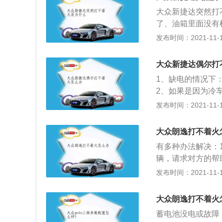
挡位一定要放在P
大众新捷达突然打
致的，只需要将挡
了、油箱里面没有
火；第三，汽车的
很多汽车出现打不
发布时间：2021-11-10
电瓶；第四，汽车
频率是十分高的，
净，再重新安装回
都是可以通过情况
也不一样，所以需
大众新捷达偶尔打
的原因可以是由于
1、缺电的情况下
瓶寿命到期的问题
2、如果是因为冷
按下喇叭就知道了
时候要检查点火系
发布时间：2021-11-10
的时候，那就代表
方法有：1、电瓶
确。自动挡汽车在
这时候如果要拨打
挡上就会打不着火
大众朗逸打不着火
车辆过冷汽油流动
有多种办法解决：
火了。3、点火系
辆，请求对方的帮
况要检查点火系统
拨打附近维修厂或
发布时间：2021-11-10
款紧凑型车，车辆目
增压发动机，1.4
大众朗逸打不着火
动变速箱，干式双
蓄电池没电或故障