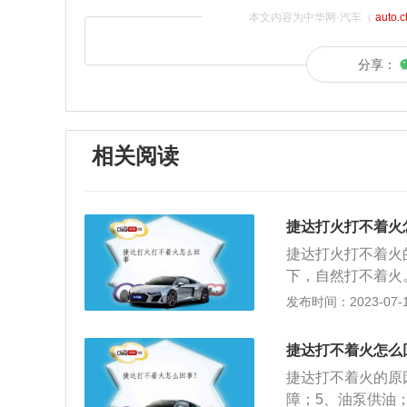
本文内容为中华网·汽车（
auto.
分享：
相关阅读
捷达打火打不着火
捷达打火打不着火
下，自然打不着火
间大灯未关等原因
发布时间：2023-07-17
更换电瓶。3、挡
在R或者D挡上就
捷达打不着火怎么
火前把挡位放在P
捷达打不着火的原
火线圈产生的电压
障；5、油泵供油
更换线圈以及火花