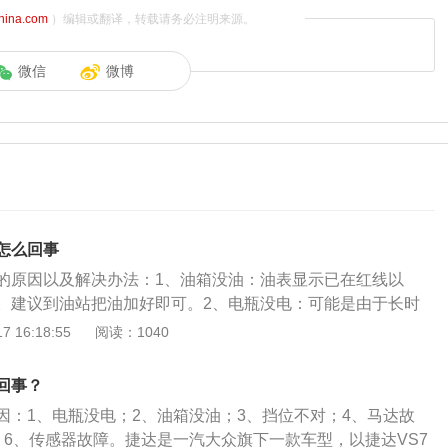
china.com
）编辑或翻译，转载请务必注明来源。
微信
微博
怎么回事
的原因以及解决办法：1、油箱没油：油表显示已在红线以
。建议到油站把油加好即可。2、电瓶没电：可能是由于长时
造成的亏电或是电瓶寿命到期。建议给电瓶充电或者去修理厂
 16:18:55
阅读：1040
位不对：自动挡车启动时挡位一定要放在P挡或N挡上，如果放
会打不着火。还有一些手动挡车如果不踩离合也会打不着火。打
回事？
挡或N挡。4、线圈及火花塞故障：点火线圈绕组短路，会使点
因：1、电瓶没电；2、油箱没油；3、挡位不对；4、马达故
过低，造成点火能量不足，会造成火花塞电极变黑较快。建议
；6、传感器故障。捷达是一汽大众旗下一款车型，以捷达VS7
塞。5、油路汽油泵压力及喷油嘴故障：会导致汽车打火打不