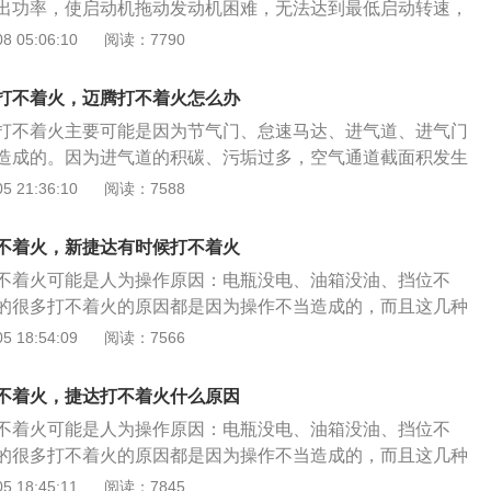
出功率，使启动机拖动发动机困难，无法达到最低启动转速，
用万用表检查蓄电池电压，或者直接用一个新蓄电池测试。 及
 05:06:10
阅读：7790
仪表显示错误而发现车内没油。有的车辆油表指针不准了，当
及时添加燃油。否则车辆跟不上油就很难打着火了，特别是冬
打不着火，迈腾打不着火怎么办
候更要留意。可以按住油管启动，感觉是否有油压。 火花塞坏
打不着火主要可能是因为节气门、怠速马达、进气道、进气门
塞，看看是否老化或积碳较重，必要时更换个新的。 高压线接
造成的。因为进气道的积碳、污垢过多，空气通道截面积发生
用表进行检测，看电阻是否正常。 点火线路故障，可以用万用
元无法精确控制怠速进气量，造成混合气过浓或过稀，使燃烧
 21:36:10
阅读：7588
是否断路。 有些陈旧车辆，油管等老化严重，车辆启动时跟不
动机抖动甚至无法起动情况的发生。 或者是喷油嘴出现轻微的
不着火，因此在打火时要稍微踩一踩油门，让汽油循环的快一
车辆熄火后一段时间内燃油渗漏到燃烧室内部，造成再次启动
易打着了。
不着火，新捷达有时候打不着火
终导致不易启动。再有可能是因为活性碳罐损坏导致的。因为
不着火可能是人为操作原因：电瓶没电、油箱没油、挡位不
于开的转态，发动机的进气道的混合气就一直在处在加浓状
的很多打不着火的原因都是因为操作不当造成的，而且这几种
合气过浓引起不易启动的现象。建议您根据以上情况去4S店进
第一种：没油了。我们以前出去救援过一辆车，油表显示已在红
 18:54:09
阅读：7566
着火。 第二种：电瓶没电。可能是由于长时间大灯未关等原因
瓶寿命到期，一般建议2年就及时更换电瓶。另外加装氙气大
不着火，捷达打不着火什么原因
DVD等也是造成车辆电路故障的原因。车辆没电的情况很好检
不着火可能是人为操作原因：电瓶没电、油箱没油、挡位不
道了。 第三种：挡位不对。自动挡车启动时挡位一定要放在P
的很多打不着火的原因都是因为操作不当造成的，而且这几种
放在R或者D挡上就会打不着火。还有一些手动挡车如果不踩离
第一种：没油了。我们以前出去救援过一辆车，油表显示已在红
 18:45:11
阅读：7845
 排除人为操作不当的原因以外，还有可能是马达故障，或油泵