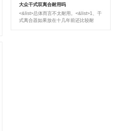
室，最后形成废气排出，就可以让三元
无法制作，需要将车辆送到修理厂或4s
造成烧机油。<&list>3、机油粘度。使用
大众干式双离合耐用吗
催化器得到清洗，排气管堵塞的情况就
店；<&list>2.车辆半轴套管防尘罩破
机油粘度过小的话，同样会有烧机油现
<&list>总体而言不太耐用。<&list>1、干
能够得到解决。
裂，破裂后会出现漏油现象，使半轴磨
象，机油粘度过小具有很好的流动性，
式离合器如果放在十几年前还比较耐
损严重，磨损的半轴容易损坏，产生异
容易窜入到气缸内，参与燃烧。<&list>
用，但是由于现在的汽车发动机动力输
响；<&list>3.稳定器的转向胶套和球头
4、机油量。机油量过多，机油压力过
出越来越高，使得干式离合器散热不足
老化，一般是使用时间过长造成的。解
大，会将部分机油压入气缸内，也会出
的缺陷也逐渐暴露出来。<&list>2、由于
决方法是更换新的质量好的转向橡胶套
现烧机油。<&list>5、机油滤清器堵塞：
干式双离合的工作环境暴露在空气中，
和球头。
会导致进气不畅，使进气压力下降，形
而离合器的散热也是通离合器罩上面的
成负压，使机油在负压的情况下吸入燃
几个小孔来进行散热。但是在行驶过程
烧室引起烧机油。<&list>6、正时齿轮或
中变速箱需要换挡，就不得不使得离合
链条磨损：正时齿轮或链条的磨损会引
器频繁工作。<&list>3、长时间的低速行
起气阀和曲轴的正时不同步。由于轮齿
驶以及过于频繁的启停，导致离合器的
或链条磨损产生的过量侧隙，使得发动
温度不断升高，而低速行驶时空气流动
机的调节无法实现：前一圈的正时和下
效率不高，无法将离合器中的热量有效
一圈可能就不一样。当气阀和活塞的运
的带走，导致离合器内部的温度不断升
动不同步时，会造成过大的机油消耗。
高，加速离合器的磨损。
解决方法：更换正时齿轮或链条。<&list
>7、内垫圈、进风口破裂：新的发动机
设计中，经常采用各种由金属和其他材