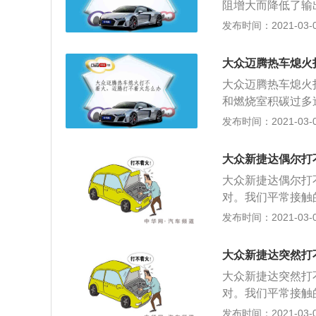
阻增大而降低了输
影响发动机启动。
发布时间：2021-03-08
时加注燃油，因为
油表红灯亮时，要
大众迈腾热车熄火
天，气温很低的时
大众迈腾热车熄火
了，检查一下火花
和燃烧室积碳过多
触不良，可以用万
变化，使得控制单
发布时间：2021-03-05
表进行检测，检查
不正常或起动后发
上油，常常导致打
渗漏现象，导致的
些，这样就比较容
大众新捷达偶尔打
时混合气过浓，最
大众新捷达偶尔打
如果电磁阀一直处
对。我们平常接触
态，造成热车时混
情况相当普遍。 
发布时间：2021-03-05
行现场检查。
线以下，自然打不
造成的亏电或是电
大众新捷达突然打
灯、高功率音响、
大众新捷达突然打
查，按下喇叭就知
对。我们平常接触
挡或N挡上，如果
情况相当普遍。 
发布时间：2021-03-05
合也会打不着火。