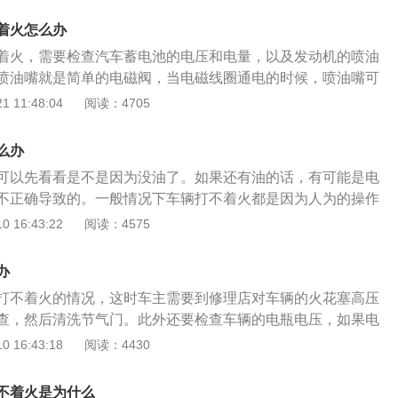
型SUV，车身尺寸是长4419mm、宽1841mm、高1616m
着火怎么办
m。
着火，需要检查汽车蓄电池的电压和电量，以及发动机的喷油
喷油嘴就是简单的电磁阀，当电磁线圈通电的时候，喷油嘴可
喷孔燃油经过喷口的间隙高速喷出，形成雾状，利于燃烧充
 11:48:04
阅读：4705
行的过程中，喷油嘴的阀门处于关闭状态，当汽车的系统下的
电信信号传输到喷油嘴内的线圈，产生磁场将喷油嘴打开，喷
么办
点是使汽车的燃油供给掌控非常精确，使汽车发动机在任何状
可以先看看是不是因为没油了。如果还有油的话，有可能是电
的空燃比，使汽车的废气排放更符合国家环保政策的规定。
不正确导致的。一般情况下车辆打不着火都是因为人为的操作
排除了以上的原因，还是打不着火的话，建议去4S店进行维
 16:43:22
阅读：4575
有两种原因，一种是电瓶老化电充不进去，如果是这种情况就
种是发电机坏了或电线断了，导致没法充电。一般情况下，电
办
检查的，只要按一下喇叭就行。挡位位置不对也会导致打不着
打不着火的情况，这时车主需要到修理店对车辆的火花塞高压
动挡车挡位不对的情况有点不同，自动挡车如果将挡位挂在R
查，然后清洗节气门。此外还要检查车辆的电瓶电压，如果电
打不着火，而手动挡车，如果不踩离合也是有可能打不着火
瓶进行充电。一般情况下，如果车辆打不着火存在着不同的原
 16:43:18
阅读：4430
有以下几种情况：第一，车辆没有油了，这种情况仪表盘会有
站加油即可解决；第二，如果是自动挡车，在汽车启动的时候
不着火是为什么