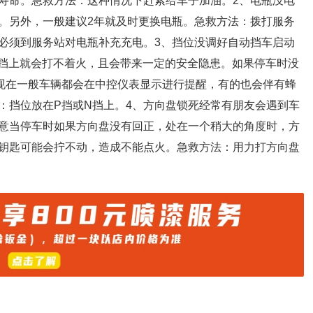
寿命。急救方法：这种情况下赶紧给车子加油。2、电瓶没电
。另外，一般建议2年就及时更换电瓶。急救方法：拨打服务
必须到服务站对电瓶补充充电。3、挡位没调好自动挡车启动
D挡上就会打不着火，且会带来一定的安全隐患。如果停车时没
现在一般车辆都会在中控仪表显示进行提醒，有的也会伴有蜂
：挡位放在P挡或N挡上。4、方向盘锁死经常有朋友会遇到车
意当停车时如果方向盘没有回正，处在一个稍大的角度时，方
钥匙可能会拧不动，造成不能点火。急救方法：用力打方向盘