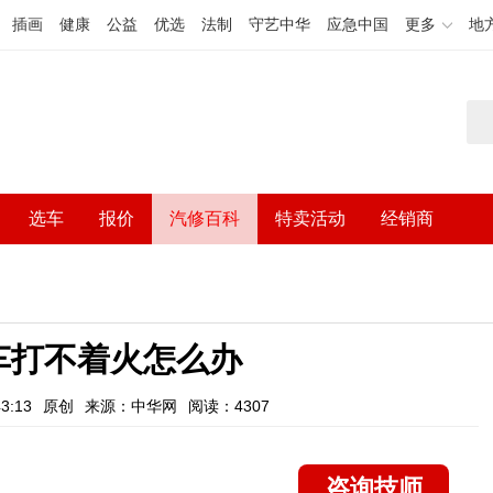
插画
健康
公益
优选
法制
守艺中华
应急中国
更多
地
选车
报价
汽修百科
特卖活动
经销商
车打不着火怎么办
3:13
原创
来源：中华网
阅读：4307
咨询技师