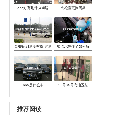
epc灯亮是什么问题
火花塞更换周期
驾驶证到期没有换,逾期
玻璃水冻住了如何解
怎么办??
决？
bba是什么车
92号95号汽油区别
推荐阅读