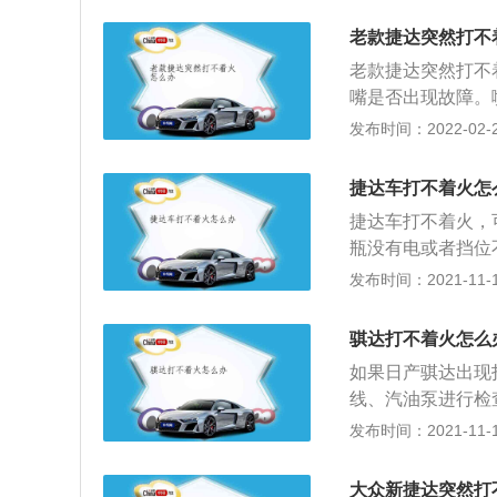
捷达VS5是一款紧凑
老款捷达突然打不
m，轴距为2630m
老款捷达突然打不
嘴是否出现故障。
以产生吸力，打开
发布时间：2022-02-21
分。在汽车没有运
喷油指令时，通过
捷达车打不着火怎
油嘴的使用最大优
捷达车打不着火，
态下都能具有正确
瓶没有电或者挡位
不当导致的，如果
发布时间：2021-11-10
修。电瓶没电可能
要更换电瓶。另一
骐达打不着火怎么
瓶有没有电是很好
如果日产骐达出现
火，自动挡车和手
线、汽油泵进行检
挡或者D挡上就会
瓶亏电，需要对电
发布时间：2021-11-10
的。
因，其中最常见的
显示，这时去加油
大众新捷达突然打