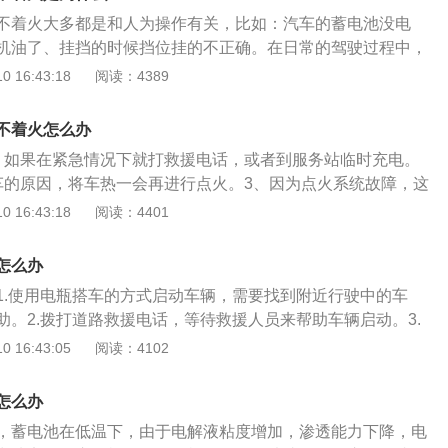
挡或N挡上，否则就会出现打不着火的情况，如果是这种情况导
不着火大多都是和人为操作有关，比如：汽车的蓄电池没电
位挂好即可；此外，如果是手动挡车的话要踩离合才能打着
机油了、挂挡的时候挡位挂的不正确。在日常的驾驶过程中，
电瓶没电了，这时需要给电瓶充电，车主要经常检查以及更换
着火的原因都是因为操作不当造成的，然而这几种情况出现的
 16:43:18
阅读：4389
的火花塞出现了问题，这时车主可以将火花塞拧出来擦拭干
可以说是相当普遍。其实当汽车打不着火的时候，这三种情况
去即可。不同的原因导致的车辆打不着火，相对应的解决办法
识别出来的。第一种：汽车的蓄电池没电了。造成蓄电池没电
要找出致使车辆打不着火的具体原因，对症下药。
不着火怎么办
汽车的大灯长时间没关导致的亏电或是电瓶寿命到期，关于电
：如果在紧急情况下就打救援电话，或者到服务站临时充电。
，一般建议2年就及时更换电瓶。车辆没电的情况很好检查，
车的原因，将车热一会再进行点火。3、因为点火系统故障，这
。第二种：油箱里面没有机油了，当油表显示已经在红线以下
统，再进行维修。大众新捷达打不着火具体原因以及排除故障
 16:43:18
阅读：4401
没油了，那自然打不着火。第三种：挂挡的时候挡位挂的不正
缺电：因为起动机能正常转动但是转速很低，后面只响不转，
启动的时候，档位一定要放在P挡或N挡上，如果放在R或者D
救援电话，或者临近有充电站，可以对车辆先进行充电。2、
。还有一些手动挡车如果不踩离合也会打不着火。
怎么办
受阻：发动机无法供油，这时候要将车热一会，一会就可以点
1.使用电瓶搭车的方式启动车辆，需要找到附近行驶中的车
统故障：过多的燃油积累在气缸里面，导致着火困难，这种情
助。2.拨打道路救援电话，等待救援人员来帮助车辆启动。3.
，排除各种原因，比如说是电火花塞电极的缝隙等。
者是售后的电话，寻求上门维修服务。上海大众朗逸车型是一
 16:43:05
阅读：4102
前在售有2019款和2021款可以选择，车辆使用的是1.2T涡轮
T涡轮增压发动机，1.5升自然吸气发动机，手自一体变速箱，手
怎么办
离合变速箱，车辆目前只有两驱模式可以选择。
，蓄电池在低温下，由于电解液粘度增加，渗透能力下降，电