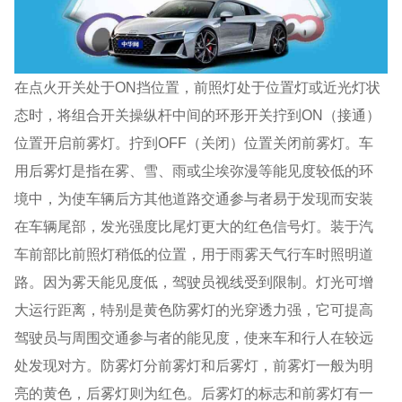
在点火开关处于ON挡位置，前照灯处于位置灯或近光灯状
态时，将组合开关操纵杆中间的环形开关拧到ON（接通）
位置开启前雾灯。拧到OFF（关闭）位置关闭前雾灯。车
用后雾灯是指在雾、雪、雨或尘埃弥漫等能见度较低的环
境中，为使车辆后方其他道路交通参与者易于发现而安装
在车辆尾部，发光强度比尾灯更大的红色信号灯。装于汽
车前部比前照灯稍低的位置，用于雨雾天气行车时照明道
路。因为雾天能见度低，驾驶员视线受到限制。灯光可增
大运行距离，特别是黄色防雾灯的光穿透力强，它可提高
驾驶员与周围交通参与者的能见度，使来车和行人在较远
处发现对方。防雾灯分前雾灯和后雾灯，前雾灯一般为明
亮的黄色，后雾灯则为红色。后雾灯的标志和前雾灯有一