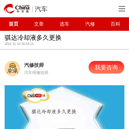
汽车
首页
文章
选车
汽修
百科
骐达冷却液多久更换
2021-11-10 16:43:13
汽修技师
我要咨询
汽车维修技师