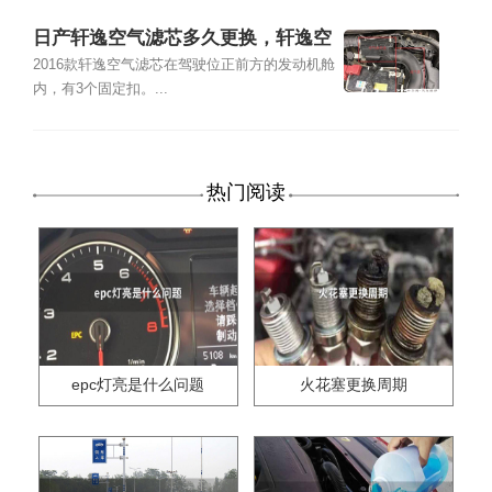
日产轩逸空气滤芯多久更换，轩逸空
气滤芯更换方法
2016款轩逸空气滤芯在驾驶位正前方的发动机舱
内，有3个固定扣。...
热门阅读
epc灯亮是什么问题
火花塞更换周期