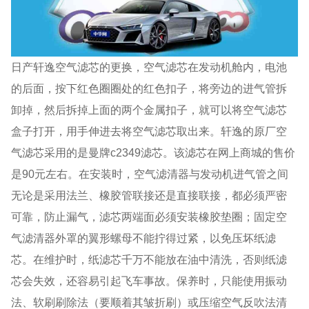
日产轩逸空气滤芯的更换，空气滤芯在发动机舱内，电池
的后面，按下红色圈圈处的红色扣子，将旁边的进气管拆
卸掉，然后拆掉上面的两个金属扣子，就可以将空气滤芯
盒子打开，用手伸进去将空气滤芯取出来。轩逸的原厂空
气滤芯采用的是曼牌c2349滤芯。该滤芯在网上商城的售价
是90元左右。在安装时，空气滤清器与发动机进气管之间
无论是采用法兰、橡胶管联接还是直接联接，都必须严密
可靠，防止漏气，滤芯两端面必须安装橡胶垫圈；固定空
气滤清器外罩的翼形螺母不能拧得过紧，以免压坏纸滤
芯。在维护时，纸滤芯千万不能放在油中清洗，否则纸滤
芯会失效，还容易引起飞车事故。保养时，只能使用振动
法、软刷刷除法（要顺着其皱折刷）或压缩空气反吹法清