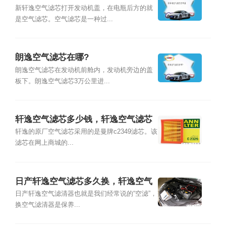
新轩逸空气滤芯打开发动机盖，在电瓶后方的就
是空气滤芯。空气滤芯是一种过...
朗逸空气滤芯在哪?
朗逸空气滤芯在发动机前舱内，发动机旁边的盖
板下。朗逸空气滤芯3万公里进...
轩逸空气滤芯多少钱，轩逸空气滤芯
什么牌子
轩逸的原厂空气滤芯采用的是曼牌c2349滤芯。该
滤芯在网上商城的...
日产轩逸空气滤芯多久换，轩逸空气
滤芯怎么更换
日产轩逸空气滤清器也就是我们经常说的“空滤”，
换空气滤清器是保养...