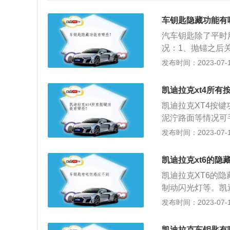
车钥匙隐藏功能有
汽车钥匙除了平时
况：1、抛锚之后
关，车窗户能自动
发布时间：2023-07-17
长按还是按两下后
车门。按一下开门
凯迪拉克xt4所有
纸板片。这是在钥
凯迪拉克XT4按
泥泞路面等情况可
驻车雷达/影像，
发布时间：2023-07-17
CM），当车辆与
着发出警报声。驾
凯迪拉克xt6的隐
危害。自动启停，
凯迪拉克XT6的
就会继续前进。内
制动闪光灯等。凯迪
则是让外界的空气
灯组统一为竖条状
发布时间：2023-07-17
每隔一段时间要切
标配为8英寸触控
步，温区同步功能
示、车联网、OTA
后，每个分区就可
凯迪拉克车钥匙有