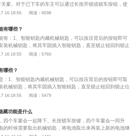
开关窗。对于已下车的车主可以通过长按开锁或锁车按钮，使
闭。2、自动开启后备箱。汽车钥匙上有开启后备箱的按钮，
 16:18:55
阅读：6598
箱开锁按钮，即可自动开启后备箱。3、遥控开窗。4、开启单
键，只能打开驾驶室门，无法打开其他门。5、汽车钥匙自带
能有哪些？
上印有一个条形码，即指汽车钥匙的身份识别码，是在钥匙丢
能有：1、智能钥匙内藏机械钥匙，可以按压背后的按钮即可
的凭证。
安装机械钥匙，将其牢固插入智能钥匙，直至锁止钮回到锁止
钥匙存在故障或没电不能响应时，可以使用机械钥匙开启车门
 16:18:55
阅读：5760
1款奇骏为例，其是一款紧凑型suv，车身尺寸是：长4675m
高1722mm，轴距为2706mm，车身重量为1489kg。
有哪些？
是：1、智能钥匙内藏机械钥匙，可以按压背后的按钮即可取
装机械钥匙，将其牢固插入智能钥匙，直至锁止钮回到锁止位
匙存在故障或没电不能响应时，可以使用机械钥匙开启车门和
 16:18:55
阅读：5479
，奇骏从头灯到尾灯贯穿车身的腰线，给人一种流畅的质感；
匀，增加的尾门一体化装饰件使国产奇骏的尾箱门和后保险杠
匙隐藏功能是什么
力度感与优雅感兼具。内饰方面，奇骏具备更高品质感，操作
，四个车窗会一起降下。长按锁车按键，四个车窗会一同升
考虑到了人性化理念，简约而强调功能性。
电的时候需要取出机械钥匙，将电池取出来再装上新的电池继
观采用更加扁宽、层次感更强的盾形格栅打造而成，车身线条