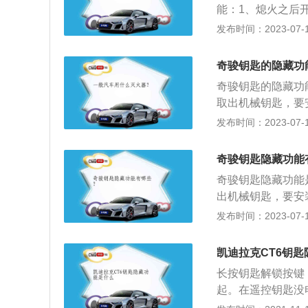
能：1、熄火之后
车窗自动开启或关
发布时间：2023-07-17
长按或按两下后备
个车门。按下开门
奇骏钥匙的隐藏功
的小纸片。小纸片
奇骏钥匙的隐藏功
失后重新配新钥匙
取出机械钥匙，要
位置；2、当智能
发布时间：2023-07-17
和手套箱。以202
m、宽1820mm、
奇骏钥匙隐藏功能
奇骏钥匙隐藏功能
出机械钥匙，要安
置；2、当智能钥
发布时间：2023-07-17
手套箱。外观方面
整车内外部接缝均
凯迪拉克CT6钥
的衔接更加平滑，
长按钥匙解锁按键
更加人性化，充分
起。在遥控钥匙没
续使用。汽车的外