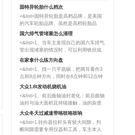
固特异轮胎什么档次
<&list>固特异轮胎是高档品牌，是美国
的汽车轮胎品牌。虽然是高档轮胎品
牌，但是中高低端的轮胎都有生产，这
国六排气管堵塞怎么清理
也是为了更好的开拓市场。
<&list>1、当车主发现自己的国六车排气
管出现堵塞的情况时，可以利用铁丝或
者是细棍，直接将杂物给取出来，如果
在家拿什么练方向盘
堵塞情况比较严重，也可以采取应急措
<&list>1、找一只平底锅，把两耳看作3
施。 <&list>2、直接利用木棍将所有的
点和9点钟方向，同时在6点钟和12点钟
杂物推到排气管里面的位置处，然后将
方向做一个标记。 <&list>2、双手握住
三元催化器拆解开，就可以将堵塞的东
大众1.8t发动机烧机油
平底锅两耳，然后往左打半圈、一圈、
西取出来。但如果是因为积碳过多引起
<&list>1、前后曲轴油封老化：前后曲轴
一圈半的练习，往右同样也要打相同的
的堵塞，就需要将三元催化器泡在草酸
油封与油大面积且持续接触，油的杂质
圈数。 <&list>3、最后强调要反复练
中进行清洗。 <&list>3、也可以利用清
和发动机内持续温度变化使其密封效果
习，这样就可以形成肌肉记忆，在真实
大众冬天过减速带咯吱咯吱响
洗剂对堵塞的情况得到解决，将清洗剂
逐渐减弱，导致渗油或漏油。<&list>2、
驾驶车辆时，不需要记忆也能打好方
放在燃油箱中，与燃油混合后，车辆启
<&list>1.转向器拉杆头有较大间隙，判
活塞间隙过大：积碳会使活塞环与缸体
向。
动时，就可以和汽油一起进入到燃烧
断间隙需要专用仪器和工具，车主本人
的间隙扩大，导致机油流入燃烧室中，