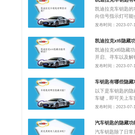
配2.0T高性能发动
员车门处：车窗锁
凯迪拉克车钥匙的
速手自一体变速箱
调节，折叠功能）
向信号指示灯可能
开关，车内灯光开
也可能启用防盗系
发布时间：2023-07-17
启用后才会工作。
解锁驾驶员车门。
凯迪拉克xt6隐藏
下一次按钮即解锁
凯迪拉克xt6隐
车辆的道路。转向
开启、寻车以及解
统。按住解锁键一
车窗的办法：长按
发布时间：2023-07-17
按住解锁键直到车
车的长宽高分别为52
锁键也会解锁燃油
迪拉克CT6全系配
释放锁车键，然后
车钥匙有哪些隐藏
马力，峰值扭矩35
动机。4、寻车鸣
以下是车钥匙的隐
鸣响三次。按住寻
车键，即可关上车
闪烁30秒，直至
上有专门的寻车按
发布时间：2023-07-17
下即可打开或关闭
笛声告知它所在的
厢：很多车型的遥
汽车钥匙的隐藏功
会自动打开。4、
汽车钥匙除了日常