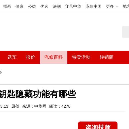
插画
健康
公益
优选
法制
守艺中华
应急中国
更多
地
选车
报价
汽修百科
特卖活动
经销商
些
4钥匙隐藏功能有哪些
3:13
原创
来源：中华网
阅读：4278
咨询技师