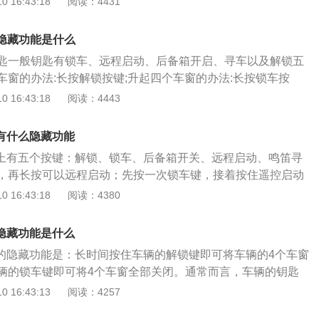
 16:43:18
阅读：4431
计，汽车搭配10.2尺寸的中控屏幕，搭配无线充电，车身框架6
材料打造。汽车采用隐藏钥匙可以增加汽车车门开启和关闭、发
匙隐藏功能是什么
方便性，使汽车的驾驶性能更加出色。
匙一般钥匙有锁车、远程启动、后备箱开启、寻车以及解锁五
车窗的办法:长按解锁按键;升起四个车窗的办法:长按锁车按
国通用汽车公司旗下的一个豪华汽车品牌，融合了100多年历
 16:43:18
阅读：4443
的心血。凯迪拉克是汽车行业的领导性品牌。汽车的遥控钥匙
钥匙开启和关闭的功能，可以使汽车的驾驶实现更出色的效
匙有什么隐藏功能
驶，使汽车的开启和关闭、启动具有更出色的效果。
匙上有五个按键：解锁、锁车、后备箱开关、远程启动、鸣笛寻
，再长按可以远程启动；先按一次锁车键，接着按住遥控启动
动了。前提是，车子上锁后确保安全才能远程启动开车。先要
 16:43:18
阅读：4380
入这个功能，把它打开后，车钥匙才能启动。凯迪拉克xt5采用
设计语言,拥有风尚和运动两种外观的设计，遥控钥匙是利用中控锁
匙隐藏功能是什么
不用把钥匙键插入锁孔中就可以远距离开门和锁门的钥匙。所
匙的隐藏功能是：长时间按住车辆的解锁键即可将车辆的4个车窗
可以是遥控器，二者功能合二为一。
辆的锁车键即可将4个车窗全部关闭。通常而言，车辆的钥匙
上锁、解锁、远程启动、后备箱开启或者是寻车进行控制。通
 16:43:13
阅读：4257
钥匙使用的时间长达2年左右的时候，就需要对里面的电池进