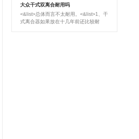
室，最后形成废气排出，就可以让三元
无法制作，需要将车辆送到修理厂或4s
造成烧机油。<&list>3、机油粘度。使用
大众干式双离合耐用吗
催化器得到清洗，排气管堵塞的情况就
店；<&list>2.车辆半轴套管防尘罩破
机油粘度过小的话，同样会有烧机油现
<&list>总体而言不太耐用。<&list>1、干
能够得到解决。
裂，破裂后会出现漏油现象，使半轴磨
象，机油粘度过小具有很好的流动性，
式离合器如果放在十几年前还比较耐
损严重，磨损的半轴容易损坏，产生异
容易窜入到气缸内，参与燃烧。<&list>
用，但是由于现在的汽车发动机动力输
响；<&list>3.稳定器的转向胶套和球头
4、机油量。机油量过多，机油压力过
出越来越高，使得干式离合器散热不足
老化，一般是使用时间过长造成的。解
大，会将部分机油压入气缸内，也会出
的缺陷也逐渐暴露出来。<&list>2、由于
决方法是更换新的质量好的转向橡胶套
现烧机油。<&list>5、机油滤清器堵塞：
干式双离合的工作环境暴露在空气中，
和球头。
会导致进气不畅，使进气压力下降，形
而离合器的散热也是通离合器罩上面的
成负压，使机油在负压的情况下吸入燃
几个小孔来进行散热。但是在行驶过程
烧室引起烧机油。<&list>6、正时齿轮或
中变速箱需要换挡，就不得不使得离合
链条磨损：正时齿轮或链条的磨损会引
器频繁工作。<&list>3、长时间的低速行
起气阀和曲轴的正时不同步。由于轮齿
驶以及过于频繁的启停，导致离合器的
或链条磨损产生的过量侧隙，使得发动
温度不断升高，而低速行驶时空气流动
机的调节无法实现：前一圈的正时和下
效率不高，无法将离合器中的热量有效
一圈可能就不一样。当气阀和活塞的运
的带走，导致离合器内部的温度不断升
动不同步时，会造成过大的机油消耗。
高，加速离合器的磨损。
解决方法：更换正时齿轮或链条。<&list
>7、内垫圈、进风口破裂：新的发动机
设计中，经常采用各种由金属和其他材