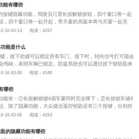
更换周期，还是要看日常使用车钥匙的频率。但在更换电池的
藏功能有哪些
项有：1、选择电池的型号时，一定要选择和车辆匹配的，使
25的按键隐藏功能，驾驶员只需长按解锁按钮，四个窗口将一起
可能对车钥匙造成损伤；2、为了避免车辆的钥匙寿命减短，
钮，四个窗口将一起升起，带天窗的高版本将与天窗一起关
当中应该避免在感应区域外部对其操作；3更换电池的时候要
匙具有3个按钮，可锁定汽车，打开行李箱和解锁。现代ix25钥匙
 16:43:13
阅读：4257
及干燥，以免带有水分，导致电池内部的元件生锈。
下钥匙上的按钮以拔出机械钥匙。可以用螺丝刀打开钥匙盖以
将机械钥匙插入机械钥匙槽的一半，然后向上撬。打开钥匙盖
匙功能是什么
的位置。使用小型平头螺丝刀卸下耗尽的电池。确保新电池的
锁定键，按下此键可以锁定所有车门。按下时，转向信号灯可能会
的顺序重新安装按键。尝试查看诸如按键锁定按钮之类的功能
会鸣响，表明车辆已锁定。防盗系统也可以通过按下锁钥匙来
用汽车钥匙的注意事项：不正确的电池更换可能会损坏汽车钥
按下即可打开驾驶员车门。五秒钟内再次按下，解锁所有车
 16:43:05
阅读：4180
具有统一的规格。电池的额定电压，大小和规格应相同。更换
钮，就可以自定义遥控钥匙来解锁所有车门。对于配备此功能
损坏关键部件。为了避免密钥失败，尽可能在操作范围之外使
开锁止按钮，然后立即按住遥控启动按钮至少四秒钟，以使用
米之内，电池的磁化可能会失败。在更换电池的过程中，保持
有哪些
发动机车。外部指示灯闪烁，喇叭发出三种声音。按住汽车搜
容易引起内部组件生锈。
功能有：①长按解锁键4扇车窗同时完全降下；②长按锁车键4
发紧急报警。喇叭响起，然后转向灯闪烁30秒，直到再次按下
起。除了隐藏功能，大众捷达遥控钥匙还有三个按键，分别对
动。行李箱开关按钮，快速按两下即可打开或关闭电梯门。
，车辆解锁；按下锁车键，车辆锁定；按下尾箱开启键，车辆
 16:43:05
阅读：4253
匙的一角还有个银色按钮，按下银色按钮会弹出机械钥匙。大
时通过纽扣电池提供电力的，当电池没电时，车主可以自行准
钥匙的隐藏功能有哪些
，步骤如下：1、将机械钥匙弹出，露出钥匙的缝隙，将钥匙