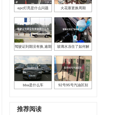
epc灯亮是什么问题
火花塞更换周期
驾驶证到期没有换,逾期
玻璃水冻住了如何解
怎么办??
决？
bba是什么车
92号95号汽油区别
推荐阅读