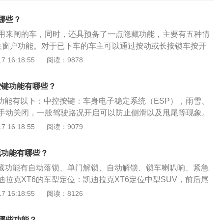
哪些？
用来闸的车，同时，还具预备了一点隐藏功能，主要有五种情
关窗户功能。对于已下车的车主可以通过按动或长按锁车按开
关闭。2、自动开后备厢。很多如果都有开后备箱的按开关，
 16:18:55
阅读：9878
备箱开锁按开关，即可自动开启。3、遥控开窗。4、开启单的
键，能实现只打开驾驶室门，其他门不开。5、车钥匙上的小
按键功能有哪些？
匙丢失后去还配的凭证。
键功能有以下：中控按键：车身电子稳定系统（ESP），雨雪、
手动关闭，一般驾驶路况开启可以防止侧滑以及甩尾等现象。
通过图像以及报警音，警示周围的障碍物。前方预防撞系统（F
 16:18:55
阅读：9079
前车的距离过近，仪表盘会提醒车主刹车，同时蜂鸣器也会跟
驶者继续不踩刹车踏板，系统将自动刹车，减轻碰撞的风险或
藏功能有哪些？
红绿灯路口，短暂将发动机熄火。驾驶员脚部放开刹车，车辆
隐藏功能有自动落锁、单门解锁、自动解锁、锁车喇叭响、紧急
/外循环，内循环指车内的空气加热或制冷再送回车内，外循环
拉克XT6的车型定位：凯迪拉克XT6定位中型SUV，前后尾
进入车内。拥堵路段或空气质量差的环境使用内循环。高速时
造型。凯迪拉克XT6的配置方面：顶配才有8英寸彩色仪表盘，
 16:18:55
阅读：8126
换成外循环换换气，以防空气不新鲜而造成健康问题。温区同
屏，但功能方面向中高配偏移，具备GPS导航、路况信息显
，改变驾驶位温度，其余温区跟随变化。另外，此功能关闭
升级等功能。凯迪拉克XT6的动力方面：凯迪拉克XT6全系标
能单独调整温度，更加人性化。车门按键：凯迪拉克XT4驾驶
哪些功能？