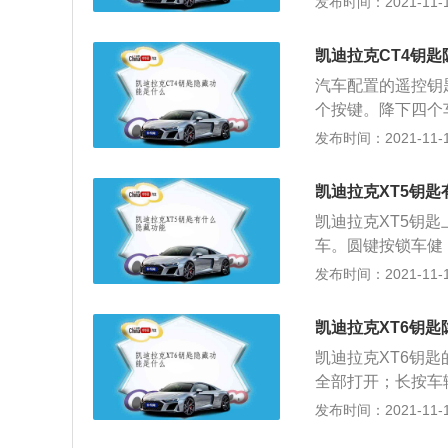
发布时间：2021-11-10
流畅，腰线配合设
4%都采用铝合金
凯迪拉克CT4钥
动机开启和关闭的
汽车配置的遥控钥
个按键。降下四个
键。凯迪拉克是美
发布时间：2021-11-10
史中一代代设计师
具有一键启动、无
凯迪拉克XT5钥
果，保障汽车的驾
凯迪拉克XT5钥
车。圆键按锁车健
键不放，车子就启
发布时间：2021-11-10
在中控台界面中进
的是ESCALA
凯迪拉克XT6钥
的无线遥控功能，
凯迪拉克XT6钥
以说可以是钥匙也
全部打开；长按车
都可以对车辆进行
发布时间：2021-11-10
常而言，当车辆的