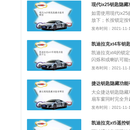
行更换，但具体的
现代ix25钥匙隐
时候需要注意的事
如需使用现代ix
用不匹配的电池很
放下；长按锁定按
在日常使用的过程
闭。现代ix25钥
发布时间：2021-11-10
保持手部的干净以
电池更换教程：按
打开钥匙，也可以
凯迪拉克xt4车钥
后，可以看到钥匙
凯迪拉克xt4的
正极朝上。以相反
闪烁和或喇叭可能
是否正常工作。使
激活。开锁钥匙，
发布时间：2021-11-10
匙。备用电池必须
门。只需按一次按
电池时，注意不要
的车辆，按下并松
用它。在磁场的1
捷达钥匙隐藏功能
遥控器从车外启动
双手干燥，否则很
大众捷达钥匙隐藏
索哨按钮三秒，触
扇车窗同时完全升
汽笛或汽车自动启
应着：按下解锁键
发布时间：2021-11-10
尾箱打开。遥控钥
众捷达的遥控钥匙
凯迪拉克xt5遥控
备新电池进行更换