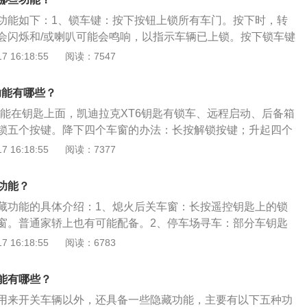
机，最大功率174kw（237ps），峰值扭矩达到350nm，匹配9
止按钮，车窗一键升降控制开关，外后视镜的调节开关（角度
功能如下：1、锁车键：按下按钮上锁所有车门。按下时，转
。
，中控锁按键（车门把手处）。车顶按键：天窗开关，遮阳帘
会闪烁和/或喇叭可能会鸣响，以指示车辆已上锁。按下锁车键
关，灯光随车门开关。
统。按住锁车键一秒可折叠后视镜。自动后视镜折叠功能仅在
 16:18:55
阅读：7547
按下锁车键也会上锁燃油加注口门。2、解锁键：将其按下以
在五秒内再次按下可解锁所有车门。可将遥控钥匙自定义为按
功能有哪些？
所有车门。在夜间遥控解锁车辆时，车灯将短暂点亮，以照亮
藏功能在钥匙上面，凯迪拉克XT6钥匙有锁车、远程启动、后备箱
信号指示灯可能会闪烁，指示解锁。按下解锁键将解除防盗系
锁五个按键。降下四个车窗的办法：长按解锁按键；升起四个
秒可展开后视镜。自动后视镜折叠功能仅在启用后才会工作。
锁车按键。以下是凯迪拉克xt6的相关介绍：1、尺寸方面：新
 16:18:55
阅读：7377
窗完全打开。车窗仅在遥控车窗操作启用后才会工作。按下解
23/1879/1492mm，轴距为3109mm。2、动力方面：新款凯
加注口门。3、远程启动键：对于配备此功能的车辆，按下并
备了带闭缸技术的全新2.0T直列四缸发动机，其最大功率237
立即按住远程启动键至少四秒，以使用遥控钥匙从车外启动发
功能？
0牛·米，满足国六排放传动系统匹配10AT变速箱。
笛键：按下并释放一次以触发车辆定位器。车外灯闪烁且喇叭
藏功能的具体介绍：1、熄火后关车窗：长按遥控钥匙上的锁
车鸣笛键三秒钟以触发紧急警报。喇叭鸣响，然后转向信号灯
窗。普通家轿上也有可能配备。2、停车场寻车：部分车钥匙
再次按下寻车鸣笛或车辆启动。5、后备箱开闭键：快速按下两
钮，个别车辆连续按两下锁车键，车辆就会发出非常刺耳的鸣
 16:18:55
阅读：6783
举升门。
位置，方便在车较多的地方快速找到汽车。3、自动开后备
控钥匙上有一个开后备厢的按键，长按后备厢开锁键，后备厢
能有哪些？
儿童安全锁：大多位于车后门上，需要机械钥匙来进行锁定。
用来开关车辆以外，还具备一些隐藏功能，主要有以下五种功