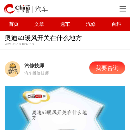
汽车
首页
文章
选车
汽修
百科
奥迪a3暖风开关在什么地方
2021-11-10 16:43:13
汽修技师
我要咨询
汽车维修技师