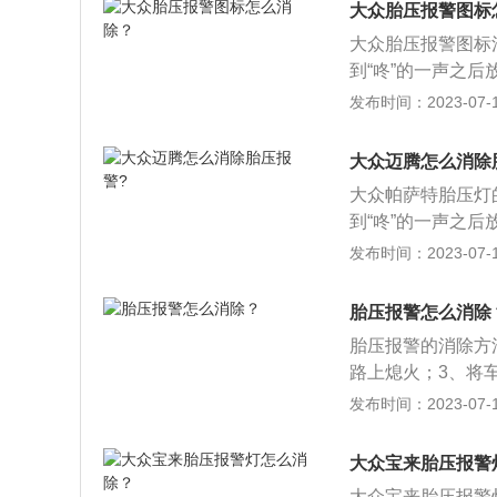
大众胎压报警图标
发送到中央接收器
大众胎压报警图标
当某轮胎的气压降
到“咚”的一声之
他车轮快。通过比
原先的数据，最后
发布时间：2023-07-17
控系统(TPMS
式有以下3种：直
备直接传感器，并
里的压力传感器来
大众迈腾怎么消除
发送到中央接收器
大众帕萨特胎压灯
当某轮胎的气压降
到“咚”的一声之
他车轮快。通过比
原先的数据，最后
发布时间：2023-07-17
控系统(TPMS
式有以下3种：直
备直接传感器，并
里的压力传感器来
胎压报警怎么消除
发送到中央接收器
胎压报警的消除方
当某轮胎的气压降
路上熄火；3、将
他车轮快。通过比
开按钮即可消除成
发布时间：2023-07-17
控系统(TPMS
气会及时报警；2
备直接传感器，并
度时会报警提示防
大众宝来胎压报警
时会报警提示，防
大众宝来胎压报警