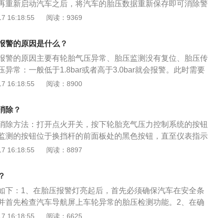
再重新启动汽车之后，将汽车的胎压数据重新保存即可消除警
装置的类型来划分，可以分为直接式胎压监测和间接式胎压监
 16:18:55
阅读：9369
置可以尽量保障汽车的安全。探歌主要分为标准版和rline
方向盘样式和细节装饰上，也都可以选择不同颜色的装饰条以
报警的原因是什么？
20款探歌在进取型、舒适型和豪华型上还新增贝加尔湖蓝色内饰
报警的原因主要有轮胎气压异常、胎压监测没有复位、胎压传
异常：一般低于1.8bar或者高于3.0bar就会报警。此时需要
整气压。胎压监测没有复位：轮胎充气后，没有及时地进行胎
 16:18:55
阅读：8900
监测系统中记录的还是原先的数据，胎压监测指示灯亮就会
胎压复位即可。胎压传感器损坏：胎压传感器用来监测轮胎胎
消除？
胎内部，与轮胎充气口相连，如果在行驶中轮胎被磕，顶坏胎
消除方法：打开点火开关，按下轮胎充气压力控制系统的按钮
致胎压故障灯亮起。对于传感器的损坏问题，只能更换全新的
胎监测的按钮位于换挡杆的前面板处的黑色按钮，直至仪表指示
指示灯，是一个黄色的标志，一个不规则的圆圈，上面没有印
 16:18:55
阅读：8897
尖刺，里面有一个感叹号。胎压监测指示灯亮表明胎压异常。
以下3种原因：轮胎⽓压异常：⼀般低于1.8bar或者⾼压3.0b
？
时需要进⾏轮胎检查和调整⽓压。胎压监测没有复位：轮胎充气
如下：1、在胎压报警灯亮起后，首先必须确保汽车在安全条
行胎压复位，导致胎压监测系统中记录的还是原先的数据，胎
并首先检查汽车导航屏上车轮异常的胎压检测功能。2、在确
会亮。此时只要进行胎压复位即可。胎压传感器损坏：胎压传
，必须查看车轮的轮胎压力目前状况，如果轮胎压力过高而发
 16:18:55
阅读：6625
胎胎压的，直接安装在轮胎内部，与轮胎充气口相连，如果在