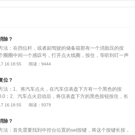
消除？
方法：在挡位杆，或者副驾驶的储备箱那有一个消胎压的按
个圈圈中间一个感叹号，打开点火线圈，按住，等听到叮一声
义上指的是轮胎内部空气的压强，轮胎胎压是汽车的血压，胎
 16:18:55
阅读：9444
能和动力有着至关重要的作用。以迈腾20款280TSIDSG舒
款中型车，配备1.4t150马力l4发动机和7挡双离合变速箱，
复位？
10kw，最大扭矩为250nm。
方法：1、将汽车点火，在汽车仪表盘下方有一个黑色的按
0.0；2、汽车点火启动后，将仪表盘下方的黑色按钮按住，长
表盘上会出现确定要复位保养服务的数据或者是确定要复位车
 16:18:55
阅读：9379
，出现这个界面之后再一次按下这个黑色按键即可复位。大众
出的第一款小型SUV，整个汽车的外观采用更年轻化的设计。
消除？
搭载的是1.2T和1.4T发动机，与发动机匹配的是一台7速湿
方法：首先需要找到中控台位置的set按键，将这个按键长按，