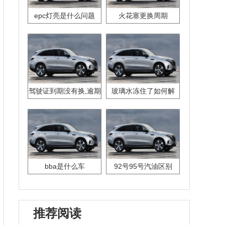
epc灯亮是什么问题
火花塞更换周期
驾驶证到期没有换,逾期
玻璃水冻住了如何解
怎么办??
决？
bba是什么车
92号95号汽油区别
推荐阅读