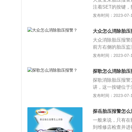
注着SET的按键
上的胎压指示灯便
发布时间：2023-07-17
程中对轮胎气压进
车安全。大众宝来车
大众怎么消除胎压
688mm，搭载了
大众消除胎压报警
最大功率为85kw，
前方右侧的胎压监
仪表盘的胎压报警
发布时间：2023-07-17
胎压和传感器之类
夫斯堡的汽车制造
探歌怎么消除胎压
特、斯柯达、宾利
探歌消除胎压报警
讲，这一按键位于
多数车辆都会安装
发布时间：2023-07-17
现故障问题以后，
况。探歌是一汽大
探岳胎压报警怎么
造型方面基本保持
一般来说，只有在
体化布局，设计更
到维修店检查并进
栅中。