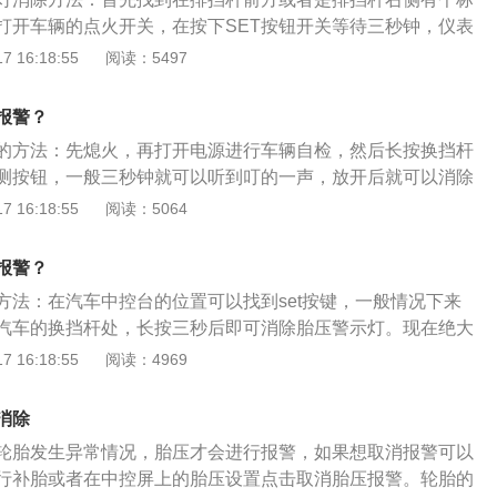
，打开车辆的点火开关，在按下SET按钮开关等待三秒钟，仪表
会自动熄灭。宝来胎压监测会自动开启，作用是在汽车行驶过
 16:18:55
阅读：5497
行实时自动监测，并对轮胎漏气和低气压进行报警，以确保行
身的长宽高分别为4663mm、1815mm、1462mm，轴距为2
报警？
1.2t涡轮增压发动机，匹配的是7挡双离合变速箱，这款发动机的
的方法：先熄火，再打开电源进行车辆自检，然后长按换挡杆
最大扭矩为200nm。
测按钮，一般三秒钟就可以听到叮的一声，放开后就可以消除
灯。如果消除不了就要到大众售后服务店，让工作人员对轮胎
 16:18:55
阅读：5064
的相关系统进行检查。大众汽车公司是一家总部位于德国沃尔
公司，由费迪南德保时捷成立。大众旗下品牌有奥迪、西雅
报警？
、布加迪、兰博基尼、保时捷。
方法：在汽车中控台的位置可以找到set按键，一般情况下来
汽车的换挡杆处，长按三秒后即可消除胎压警示灯。现在绝大
胎压报警装置，轮胎会影响驾驶的安全系数，当汽车的轮胎出
 16:18:55
阅读：4969
胎压报警装置会对汽车车主进行提示并在仪表盘上显示胎压状
众推出的首款suv车型，造型方面，大众探歌与海外版车型在
消除
一致，新车采用了全新家族式设计风格；前大灯与格栅采用一
轮胎发生异常情况，胎压才会进行报警，如果想取消报警可以
加紧凑，下方两侧环形LED日间行车灯，并融入到了下进气格
行补胎或者在中控屏上的胎压设置点击取消胎压报警。轮胎的