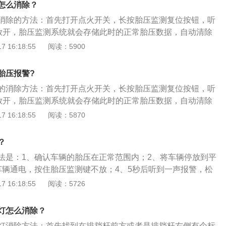
怎么消除？
模块上，然后对各轮胎气压数据进行显示。间接式胎压监测：
消除的方法：首先打开点火开关，长按胎压监测复位按钮，听
低时，车辆的重量会使该轮的滚动半径变小，导致其转速比其
后放开，胎压监测系统就会存储此时的正常胎压数据，自动清除
较轮胎之间的转速差别，以达到监视胎压的目的。轮胎智能监
仪表盘的故障灯熄灭，胎压复位就完成了。常用的胎压监测方
 16:18:55
阅读：5900
)介绍：它兼有上述两个系统的优点，在两个互相成对角的轮胎内装
接式胎压监测：直接式胎压监测装置是利用安装在每一个轮胎
装备一个4轮间接系统。
直接测量轮胎的气压，利用无线发射器将压力信息从轮胎内部
胎压报警?
模块上，然后对各轮胎气压数据进行显示。间接式胎压监测：
的消除方法：首先打开点火开关，长按胎压监测复位按钮，听
低时，车辆的重量会使该轮的滚动半径变小，导致其转速比其
后放开，胎压监测系统就会存储此时的正常胎压数据，自动清除
较轮胎之间的转速差别，以达到监视胎压的目的。轮胎智能监
仪表盘的故障灯熄灭，胎压复位就完成了。常用的胎压监测方
 16:18:55
阅读：5870
)介绍：它兼有上述两个系统的优点，在两个互相成对角的轮胎内装
接式胎压监测：直接式胎压监测装置是利用安装在每一个轮胎
装备一个4轮间接系统。
直接测量轮胎的气压，利用无线发射器将压力信息从轮胎内部
？
模块上，然后对各轮胎气压数据进行显示。间接式胎压监测：
法是：1、确认车辆的胎压在正常范围内；2、将车辆停放到平
低时，车辆的重量会使该轮的滚动半径变小，导致其转速比其
车辆通电，按住胎压监测键不放；4、5秒后听到一声报警，松
较轮胎之间的转速差别，以达到监视胎压的目的。轮胎智能监
功。胎压监测的作用是：1、当轮胎扎胎时出现快漏气或慢漏
 16:18:55
阅读：5726
)介绍：它兼有上述两个系统的优点，在两个互相成对角的轮胎内装
、当轮胎出现松动导致不平衡摩擦，引起轮胎高温达到70摄氏
装备一个4轮间接系统。
止爆胎；3、当轮胎长时间未加气，胎压低于车辆设置的限值
灯怎么消除？
止低压引发轮胎温度升高的爆胎。
灯消除方法：首先找到在排挡杆前方或者是排挡杆右侧有个标