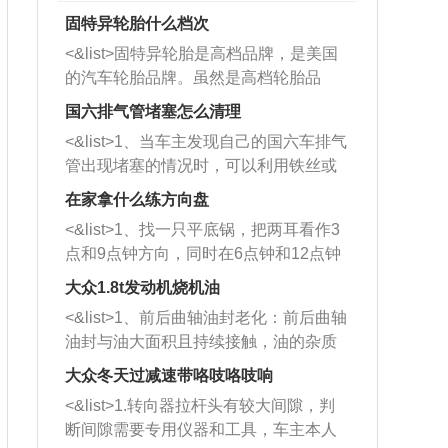
固特异轮胎什么档次
<&list>固特异轮胎是高档品牌，是美国
的汽车轮胎品牌。虽然是高档轮胎品
牌，但是中高低端的轮胎都有生产，这
国六排气管堵塞怎么清理
也是为了更好的开拓市场。
<&list>1、当车主发现自己的国六车排气
管出现堵塞的情况时，可以利用铁丝或
者是细棍，直接将杂物给取出来，如果
在家拿什么练方向盘
堵塞情况比较严重，也可以采取应急措
<&list>1、找一只平底锅，把两耳看作3
施。 <&list>2、直接利用木棍将所有的
点和9点钟方向，同时在6点钟和12点钟
杂物推到排气管里面的位置处，然后将
方向做一个标记。 <&list>2、双手握住
三元催化器拆解开，就可以将堵塞的东
大众1.8t发动机烧机油
平底锅两耳，然后往左打半圈、一圈、
西取出来。但如果是因为积碳过多引起
<&list>1、前后曲轴油封老化：前后曲轴
一圈半的练习，往右同样也要打相同的
的堵塞，就需要将三元催化器泡在草酸
油封与油大面积且持续接触，油的杂质
圈数。 <&list>3、最后强调要反复练
中进行清洗。 <&list>3、也可以利用清
和发动机内持续温度变化使其密封效果
习，这样就可以形成肌肉记忆，在真实
大众冬天过减速带咯吱咯吱响
洗剂对堵塞的情况得到解决，将清洗剂
逐渐减弱，导致渗油或漏油。<&list>2、
驾驶车辆时，不需要记忆也能打好方
放在燃油箱中，与燃油混合后，车辆启
<&list>1.转向器拉杆头有较大间隙，判
活塞间隙过大：积碳会使活塞环与缸体
向。
动时，就可以和汽油一起进入到燃烧
断间隙需要专用仪器和工具，车主本人
的间隙扩大，导致机油流入燃烧室中，