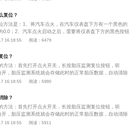
胎气体略微提高到轮胎压力安全值。当显示一个胎压的标志，
坏胎压传感器，也会导致胎压故障灯亮起。对于传感器的损坏
。3、若显示轮胎压力过低，需要复位后启动车辆行驶一段时
新的配件。
么复位？
完成后胎压报警就会消除。
位方法是：1、将汽车点火，在汽车仪表盘下方有一个黑色的
为0.0；2、汽车点火启动之后，需要将仪表盘下方的黑色按钮
间之后，仪表盘上会出现确定要复位保养服务的数据，或者是
 16:18:55
阅读：6479
查服务的数据，出现这个界面之后再一次按下这个黑色按键。
.大众探歌属于紧凑型SUV，其长宽高分别为4318毫米、1819
复位？
，轴距是2680毫米。2.悬架，大众探歌的前悬架为麦弗逊式独立
的方法：首先打开点火开关，长按胎压监测复位按钮，听
连杆式独立悬架。
后放开，胎压监测系统就会存储此时的正常胎压数据，自动清除
仪表盘的故障灯熄灭，胎压复位就完成了。常用的胎压监测方
 16:18:55
阅读：5980
接式胎压监测：直接式胎压监测装置是利用安装在每一个轮胎
直接测量轮胎的气压，利用无线发射器将压力信息从轮胎内部
消除？
模块上，然后对各轮胎气压数据进行显示。间接式胎压监测：
的方法：首先打开点火开关，长按胎压监测复位按钮，听
低时，车辆的重量会使该轮的滚动半径变小，导致其转速比其
后放开，胎压监测系统就会存储此时的正常胎压数据，自动清除
较轮胎之间的转速差别，以达到监视胎压的目的。轮胎智能监
仪表盘的故障灯熄灭，胎压复位就完成了。常用的胎压监测方
 16:18:55
阅读：5911
)介绍：它兼有上述两个系统的优点，在两个互相成对角的轮胎内装
接式胎压监测：直接式胎压监测装置是利用安装在每一个轮胎
装备一个4轮间接系统。
直接测量轮胎的气压，利用无线发射器将压力信息从轮胎内部