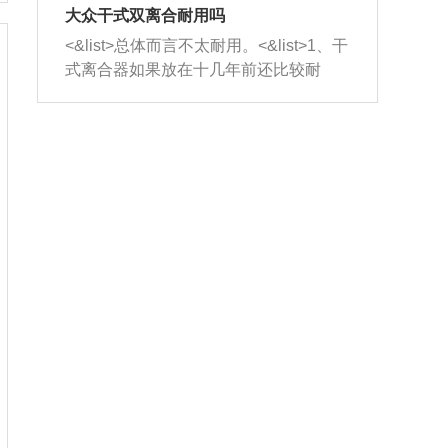
室，最后形成废气排出，就可以让三元
无法制作，需要将车辆送到修理厂或4s
造成烧机油。<&list>3、机油粘度。使用
大众干式双离合耐用吗
催化器得到清洗，排气管堵塞的情况就
店；<&list>2.车辆半轴套管防尘罩破
机油粘度过小的话，同样会有烧机油现
<&list>总体而言不太耐用。<&list>1、干
能够得到解决。
裂，破裂后会出现漏油现象，使半轴磨
象，机油粘度过小具有很好的流动性，
式离合器如果放在十几年前还比较耐
损严重，磨损的半轴容易损坏，产生异
容易窜入到气缸内，参与燃烧。<&list>
用，但是由于现在的汽车发动机动力输
响；<&list>3.稳定器的转向胶套和球头
4、机油量。机油量过多，机油压力过
出越来越高，使得干式离合器散热不足
老化，一般是使用时间过长造成的。解
大，会将部分机油压入气缸内，也会出
的缺陷也逐渐暴露出来。<&list>2、由于
决方法是更换新的质量好的转向橡胶套
现烧机油。<&list>5、机油滤清器堵塞：
干式双离合的工作环境暴露在空气中，
和球头。
会导致进气不畅，使进气压力下降，形
而离合器的散热也是通离合器罩上面的
成负压，使机油在负压的情况下吸入燃
几个小孔来进行散热。但是在行驶过程
烧室引起烧机油。<&list>6、正时齿轮或
中变速箱需要换挡，就不得不使得离合
链条磨损：正时齿轮或链条的磨损会引
器频繁工作。<&list>3、长时间的低速行
起气阀和曲轴的正时不同步。由于轮齿
驶以及过于频繁的启停，导致离合器的
或链条磨损产生的过量侧隙，使得发动
温度不断升高，而低速行驶时空气流动
机的调节无法实现：前一圈的正时和下
效率不高，无法将离合器中的热量有效
一圈可能就不一样。当气阀和活塞的运
的带走，导致离合器内部的温度不断升
动不同步时，会造成过大的机油消耗。
高，加速离合器的磨损。
解决方法：更换正时齿轮或链条。<&list
>7、内垫圈、进风口破裂：新的发动机
设计中，经常采用各种由金属和其他材