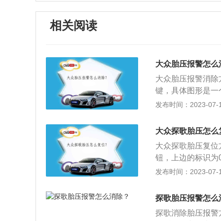
相关阅读
大众胎压报警怎么
大众胎压报警消除
键，具体图形是一
即可。胎压严格意
发布时间：2023-07-17
压的高低对汽车的性
适型为例，该车是一
大众探歌胎压怎么
发动机最大功率为1
大众探歌胎压复位
钮，上边的标识为
按一段时间后，仪
发布时间：2023-07-17
况检查服务的数据
探歌是一汽大众推
探歌胎压报警怎么
在动力方面，这款车
探歌消除胎压报警
式双离合变速箱。