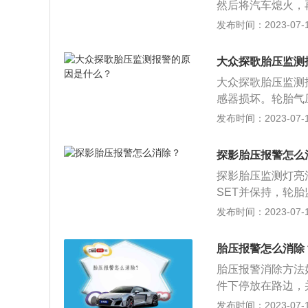
然后将汽车熄火，
报。按照胎压监测
发布时间：2023-07-17
测，有了胎压监测装
版，主要区别在于
大众探歌胎压监测
及座椅样色。20
大众探歌胎压监测
装饰条可选。
感器损坏。轮胎气压
进行轮胎检查和调
发布时间：2023-07-17
压复位，导致胎压
亮。此时只要进行
探影胎压报警怎么
压，直接安装在轮
探影胎压监测灯亮
压传感器，也会导
SET并保持，轮
配件。
灯亮起。胎压监测
发布时间：2023-07-17
章，下面有四个小
探影胎压异常一般有
胎压报警怎么消除
ar就会报警。此
胎压报警消除方法
后，没有及时地进
件下停放在路边，
压监测指示灯亮就
认车轮有异常之后
发布时间：2023-07-17
感器是用来监测轮