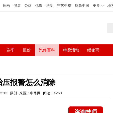
插画
健康
公益
优选
法制
守艺中华
应急中国
更多
地
选车
报价
汽修百科
特卖活动
经销商
胎压报警怎么消除
3:13
原创
来源：中华网
阅读：4269
咨询技师