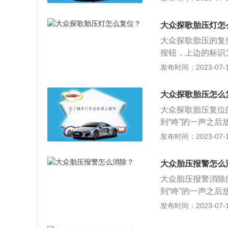
生报警，可以将轮
行驶中轮胎被磕顶
按下确定即可复位
问题，只能更换全
大众探歌胎压灯怎
间。4、以上操作
大众探歌胎压的复
按钮，上边的标识
按住，长按一段时
发布时间：2023-07-17
确定要复位车况检
以下是相关资料：1
大众探歌胎压怎么
毫米、1582毫米
大众探歌胎压复位
悬架，后悬架为多
到“咚”的一声之
原先的数据，最后
发布时间：2023-07-17
式有以下3种：直
里的压力传感器来
大众胎压报警怎么
发送到中央接收器
大众胎压报警消除
当某轮胎的气压降
到“咚”的一声之
他车轮快。通过比
原先的数据，最后
发布时间：2023-07-17
控系统(TPMS
式有以下3种：直
备直接传感器，并
里的压力传感器来