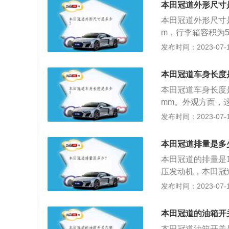
本田冠道外形尺寸
本田冠道外形尺寸是：
m，行李箱容积为51
搭载了1.5t涡轮
发布时间：2023-07-17
转，最大扭矩是24
cvt无级变速变
本田冠道车身长度
多连杆式独立悬架
本田冠道车身长度是4
mm。外观方面，这
可以在本田新雅阁
发布时间：2023-07-17
显得很有力量感，
保留本田特有的风
本田冠道排量是多
正中间是一块大尺
本田冠道的排量是1
压发动机，本田冠道
w，最大扭矩为24
发布时间：2023-07-17
钟2000到500
了前排座椅快速加
本田冠道的油箱开
席、后排3区独立
本田冠道油箱开关