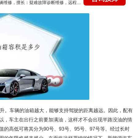
国家认证的汽车维修技师，15年德美日等各系车辆维修，擅长：疑难故障诊断维修，远程维修技术指导
7升。车辆的油箱越大，能够支持驾驶的距离越远。因此，配有
以，车主在出行之前要加满油，这样才不会出现半路没油的情
的高低可将其分为90号、93号、95号、97号等。经过长时