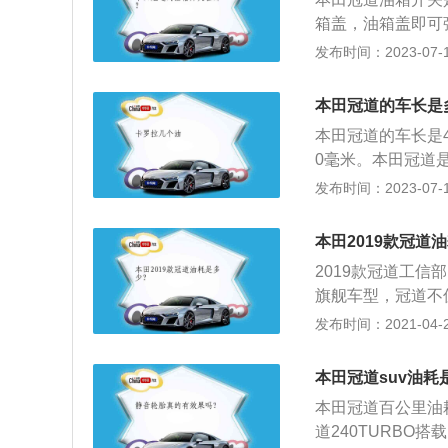
箱盖，油箱盖即可
昂猛丽力量与美感
发布时间：2023-07-17
在亮点，尽显不与世
mm、高为1669
本田冠道的车长是
本田冠道的车长是4
0毫米。本田冠道是
概念车汲取灵感，
发布时间：2023-07-17
本田冠道的内饰搭
围灯，营造出了高
本田2019款冠道
造性地在车辆B柱
2019款冠道工信部
旗舰车型，冠道不
非常考究，致力于
发布时间：2021-04-28
所及之处，豪华而
的超长轴距，实现
本田冠道suv油耗
把手、储物格、顶
本田冠道百公里油
属的奢华享受；3
道240TURBO
用了前排座椅快速