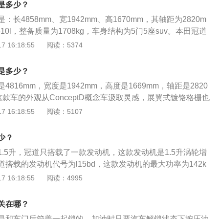
是多少？
长4858mm、宽1942mm、高1670mm，其轴距为2820m
0l，整备质量为1708kg，车身结构为5门5座suv。本田冠道
增压发动机，最大功率是142千瓦，最大功率转速是每分钟5600
 16:18:55
阅读：5374
3牛米，最大扭矩转速是每分钟2000到5000转，与其匹配的是
速箱，其采用的是前悬架类型是麦弗逊式独立悬架，后悬架类型是
是多少？
。
816mm，宽度是1942mm，高度是1669mm，轴距是2820
款车的外观从ConceptD概念车汲取灵感，展翼式镀铬格栅也
等车型上见到，新车头灯采用LED灯组，搭配C字形前杠灯组
 16:18:55
阅读：5107
侧面设计颇有点跨界轿车的味道。内饰方面，这款车的设计在
格之外，软质材料和木纹装饰包裹的中控台采用对称式设计，
少？
寸可调节视角的悬浮式液晶屏，提升了车内的科技氛围。
.5升，冠道只搭载了一款发动机，这款发动机是1.5升涡轮增
搭载的发动机代号为l15bd，这款发动机的最大功率为142k
3牛米，最大功率转速为每分钟5600转，最大扭矩转速为每分
 16:18:55
阅读：4995
0转。本田冠道配备了磨砂真皮座椅系统，在Honda品牌车型中采用
热和通风、驾驶席12向电动调节等功能，而驾驶席、副驾驶
关在哪？
控制空调，以及创造性地在车辆B柱增加了出风口。
是和车门后箱盖一起锁的，加油时只要汽车解锁状态下按压油