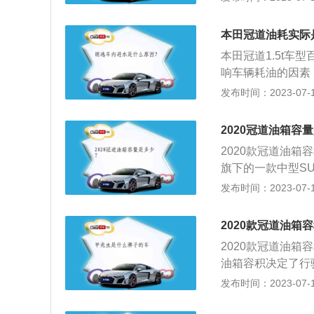
称平面并分别抵靠
车辆最高点与车辆
本田冠道油耗实际
的最大功率和37
本田冠道1.5t车型
速为2250到45
响车辆耗油的因素
与这款发动机匹配
响油耗，即便是同
发布时间：2023-07-17
根据发行的国家标准
如在行驶车辆的过
度的限制是为相邻
不等；3、车辆驾
中，汽车宽度数据
2020冠道油箱容
驶，发动机造成的
大而导致超车过程
2020款冠道油箱
况，另外，国家规
旗下的一款中型SU
求。
2号及以上无铅汽
发布时间：2023-07-17
汽油表，上面标注
油量充足。油箱的
2020款冠道油箱
处有没有渗漏油现
2020款冠道油箱
畅通。加油口的滤
油箱容积决定了行驶
口盖的密封垫圏也
mm、宽1942mm
发布时间：2023-07-17
为1708kg。20
率是142kw，最