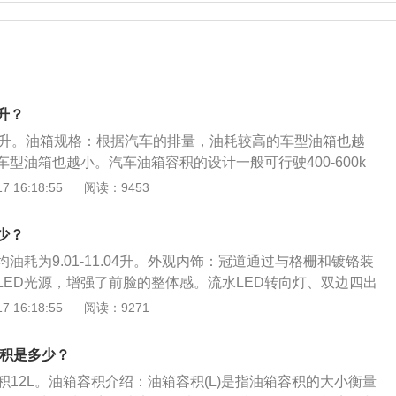
升？
7升。油箱规格：根据汽车的排量，油耗较高的车型油箱也越
型油箱也越小。汽车油箱容积的设计一般可行驶400-600k
排量小的车辆，油箱的容积相应较小；对于重量大，排量大的
 16:18:55
阅读：9453
自然较大。加油注意事项：将加油枪正确置于加油口内，否则
，造成人身伤害。油箱盖的关闭以听到卡止声为准，防止发生
少？
主张人员在车内逗留，如果有人员停留在车内，请关紧车门，
油耗为9.01-11.04升。外观内饰：冠道通过与格栅和镀铬装
备。另外在拿加油枪之前，防止静电。加油时切断所有电源，
LED光源，增强了前脸的整体感。流水LED转向灯、双边四出
精致。内饰设计和用料上，冠道更是明显更具高级感，大面积
 16:18:55
阅读：9271
配了一些金属材质与木纹饰板点缀，增加了整个内饰的质感。
底盘厚重，在经过大小颠簸的时候，底盘的振动过滤的很得
容积是多少？
不错，是一副很有高级感的底盘。
箱容积12L。油箱容积介绍：油箱容积(L)是指油箱容积的大小衡量