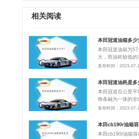
相关阅读
本田冠道油箱多少
本田冠道油箱为5
大，而油耗较低的车
m。对于重量轻，
发布时间：2023-07-17
车辆，油箱的容积
容易溢出引发火灾
本田冠道油耗是多
意外。加油时，不
本田冠道百公里平均
并且不要玩电子设
饰条融为一体的全
避免发生事故。
排气显得更为时尚
发布时间：2023-07-17
软质材料包裹，搭
底盘质感：冠道的
本田cb190r油箱
体，乘坐的舒适性
本田cb190r油