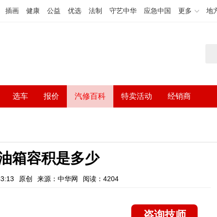
插画
健康
公益
优选
法制
守艺中华
应急中国
更多
地
选车
报价
汽修百科
特卖活动
经销商
油箱容积是多少
3:13
原创
来源：中华网
阅读：4204
咨询技师