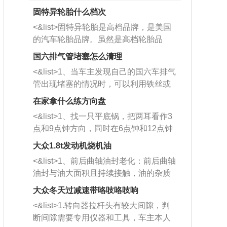
固特异轮胎什么档次
<&list>固特异轮胎是高档品牌，是美国
的汽车轮胎品牌。虽然是高档轮胎品
牌，但是中高低端的轮胎都有生产，这
国六排气管堵塞怎么清理
也是为了更好的开拓市场。
<&list>1、当车主发现自己的国六车排气
管出现堵塞的情况时，可以利用铁丝或
者是细棍，直接将杂物给取出来，如果
在家拿什么练方向盘
堵塞情况比较严重，也可以采取应急措
<&list>1、找一只平底锅，把两耳看作3
施。 <&list>2、直接利用木棍将所有的
点和9点钟方向，同时在6点钟和12点钟
杂物推到排气管里面的位置处，然后将
方向做一个标记。 <&list>2、双手握住
三元催化器拆解开，就可以将堵塞的东
大众1.8t发动机烧机油
平底锅两耳，然后往左打半圈、一圈、
西取出来。但如果是因为积碳过多引起
<&list>1、前后曲轴油封老化：前后曲轴
一圈半的练习，往右同样也要打相同的
的堵塞，就需要将三元催化器泡在草酸
油封与油大面积且持续接触，油的杂质
圈数。 <&list>3、最后强调要反复练
中进行清洗。 <&list>3、也可以利用清
和发动机内持续温度变化使其密封效果
习，这样就可以形成肌肉记忆，在真实
大众冬天过减速带咯吱咯吱响
洗剂对堵塞的情况得到解决，将清洗剂
逐渐减弱，导致渗油或漏油。<&list>2、
驾驶车辆时，不需要记忆也能打好方
放在燃油箱中，与燃油混合后，车辆启
<&list>1.转向器拉杆头有较大间隙，判
活塞间隙过大：积碳会使活塞环与缸体
向。
动时，就可以和汽油一起进入到燃烧
断间隙需要专用仪器和工具，车主本人
的间隙扩大，导致机油流入燃烧室中，