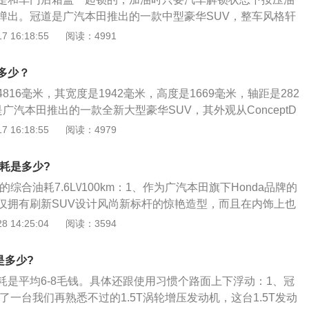
弹出。冠道是广汽本田推出的一款中型豪华SUV，整车风格轩
集于一身，拉阔式前脸、鹰翼式LED大灯、硬朗车身线条等外
 16:18:55
阅读：4991
俗妥协的锐气。本田冠道车身尺寸长为4816mm、宽为1942
mm，轴距为2820mm，这款车采用现在流行的轿跑SUV风格。
多少？
816毫米，其宽度是1942毫米，高度是1669毫米，轴距是282
广汽本田推出的一款全新大型豪华SUV，其外观从ConceptD
车头灯采用LED灯组，搭配C字形前杠灯组显得很有力量感。
 16:18:55
阅读：4979
载了遍布仪表板、门饰板、门内把手、储物格、顶棚的柔光氛
质感、稳重的氛围，为车主带来了专属的奢华享受。该车还创
油耗是多少?
增加了出风口，让汽车的每一个座椅均拥有极佳的乘坐舒适性
的综合油耗7.6L\/100km：1、作为广汽本田旗下Honda品牌的
仅拥有刷新SUV设计风尚新标杆的惊艳造型，而且在内饰上也
营造出尊贵、优雅的车内氛围，以尊贵感木纹饰板点缀，目光
 14:25:04
阅读：3594
不失动感，凸显扎实质感和非凡气质；2、冠道拥有2820毫米
了超宽绰的舒适乘坐空间。而搭载遍布仪表板、门饰板、门内
是多少?
棚的柔光氛围灯，营造出高质感、稳重的氛围，为车主带来专
耗是平均6-8毛钱。具体还跟使用习惯个路面上下浮动：1、冠
、冠道配备了磨砂真皮座椅系统，在Honda品牌车型中首次采
搭载了一台我们再熟悉不过的1.5T涡轮增压发动机，这台1.5T发动
加热和通风、驾驶席12向电动调节等功能，而驾驶席、副驾驶