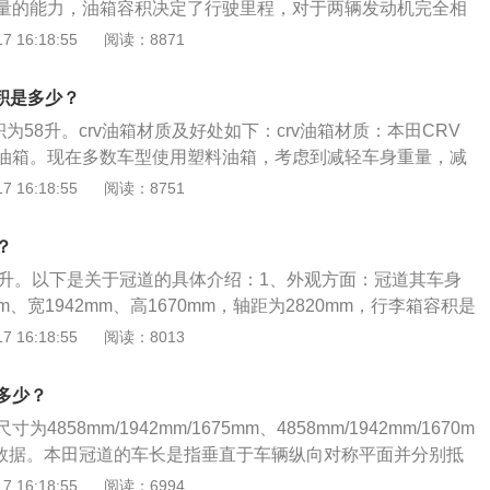
量的能力，油箱容积决定了行驶里程，对于两辆发动机完全相
越大跑得越远。本田cb190r外观介绍：重量集中化设计，将
 16:18:55
阅读：8871
形成紧凑型的外观，同时上翘的尾部，头部小型化，缩短尾部
造型。采用一种适中的姿势，无论在城市运动或者长途驾驶，
容积是多少？
。并且在乘骑的时候会明显感受到视野非常宽广，有强烈的向
容积为58升。crv油箱材质及好处如下：crv油箱材质：本田CRV
风景一览无遗，会有一种不一样的浮游驾驶感受。
油箱。现在多数车型使用塑料油箱，考虑到减轻车身重量，减
的一种趋势。工程塑料油箱的好处：汽车油箱用料的铁塑之争
 16:18:55
阅读：8751
认为，不少铁质油箱采用焊接成型，受到撞击时焊接部位容易
油泄漏，存在起火爆炸的不良因素。相对于铁质油箱，塑料油
？
型，工程塑料材质的抗冲击和防变形开裂性能也更好。虽然成
7升。以下是关于冠道的具体介绍：1、外观方面：冠道其车身
更强。
m、宽1942mm、高1670mm，轴距为2820mm，行李箱容积是
1708kg。2、动力方面：本田冠道搭载的是1.5l4缸涡轮增压发
 16:18:55
阅读：8013
3ps，最大功率是142kw，最大功率转速是5600rpm，与其
箱。
多少？
4858mm/1942mm/1675mm、4858mm/1942mm/1670m
数据。本田冠道的车长是指垂直于车辆纵向对称平面并分别抵
外端突出部位的两垂直间的距离；车宽是指平行于车辆纵向对
 16:18:55
阅读：6994