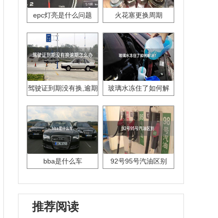
epc灯亮是什么问题
火花塞更换周期
驾驶证到期没有换,逾期
玻璃水冻住了如何解
怎么办??
决？
bba是什么车
92号95号汽油区别
推荐阅读