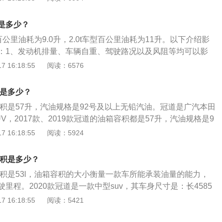
车辆两侧最外刚性固定突出部位的平面之间的距离；车高是指
支承平面之间的距离。本田冠道的涡轮增压发动机拥有200kw
是多少？
0牛米的最大扭矩，这款发动机的最大马力为272匹，最大扭矩转
百公里油耗为9.0升，2.0t车型百公里油耗为11升。以下介绍影
00转每分钟。搭载了缸内直喷技术，并且使用了铝合金缸盖缸体。
：1、发动机排量、车辆自重、驾驶路况以及风阻等均可以影
的是9挡手自一体变速箱。国家关于汽车的尺寸有相关规定，
一辆汽车，行驶习惯不同，车辆的耗油情况同样不同；2、假
 16:18:55
阅读：6576
《GB1589-89》中提到，车辆的总宽不包括后视镜，汽车宽
程中经常急加速或是急减速，车辆的耗油会相应的添加5-30%
车道间超车提供充分的侧向净空间。也就是说，在国家标准
驶的路况也可能会影响车辆的耗油，假如在路况较差的路段驾
的意义在于在超车的时候能提供足够的空间，不会因为宽度太
量是多少？
负荷较大，需要消耗的燃油也就会更多。
中发生意外事故或者发生道路的标线比汽车的宽度要窄的情
容积是57升，汽油规格是92号及以上无铅汽油。冠道是广汽本田
定车辆的总宽不能超过2.5m，以符合相关公共道路的使用需
V，2017款、2019款冠道的油箱容积都是57升，汽油规格是9
油。车主如果想了解油箱的剩余油量，可以观察油表盘右侧的
 16:18:55
阅读：5924
着E、F，指针靠近E的时就表示快没油了，接近F的时候表示
保养如下：放出油箱内的积水和垢物，检查油管接头与开关等
容积是多少？
象。对装有空气阀和蒸气阀的油箱盖，还应检查其通气孔是否
容积是53l，油箱容积的大小衡量一款车所能承装油量的能力，
网应保持完好，以免加油时杂质进入油箱里，堵塞油路。加油
里程。2020款冠道是一款中型suv，其车身尺寸是：长4585
应完好，以免在行车时油箱内的油溢出。
、高1670mm，轴距为2820mm，行李箱容积为510l，整备质量
 16:18:55
阅读：5421
20款冠道搭载了1.5t涡轮增压发动机，最大马力是193ps，最大功
大扭矩是243nm，与其匹配的是无极变速箱。