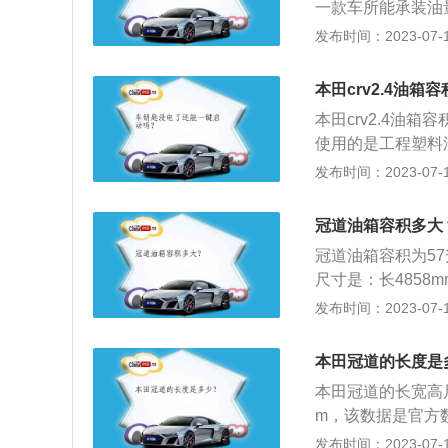
一款车所能承装油
同的汽车来说，油箱
发布时间：2023-07-17
重心向发动机集中
与隐藏式排气管的
本田crv2.4油箱
都感觉一样的舒适
本田crv2.4油箱
前冲刺感，路上的
使用的是工程塑料
少油耗，是随大流
发布时间：2023-07-17
由来已久。多数人
发生断裂，导致燃
冠道油箱容积多大
箱是一次性吹塑成
冠道油箱容积为5
本更高，但安全性
尺寸是：长4858m
510l，整备质量是
发布时间：2023-07-17
动机，最大马力是19
匹配的是无级变速
本田冠道的长度是
本田冠道的长宽高尺寸为
m，该数据是官方
靠在汽车前、后最
发布时间：2023-07-17