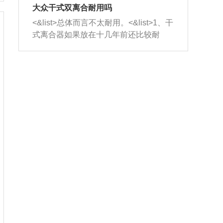
室，最后形成废气排出，就可以让三元
无法制作，需要将车辆送到修理厂或4s
造成烧机油。<&list>3、机油粘度。使用
大众干式双离合耐用吗
催化器得到清洗，排气管堵塞的情况就
店；<&list>2.车辆半轴套管防尘罩破
机油粘度过小的话，同样会有烧机油现
<&list>总体而言不太耐用。<&list>1、干
能够得到解决。
裂，破裂后会出现漏油现象，使半轴磨
象，机油粘度过小具有很好的流动性，
式离合器如果放在十几年前还比较耐
损严重，磨损的半轴容易损坏，产生异
容易窜入到气缸内，参与燃烧。<&list>
用，但是由于现在的汽车发动机动力输
响；<&list>3.稳定器的转向胶套和球头
4、机油量。机油量过多，机油压力过
出越来越高，使得干式离合器散热不足
老化，一般是使用时间过长造成的。解
大，会将部分机油压入气缸内，也会出
的缺陷也逐渐暴露出来。<&list>2、由于
决方法是更换新的质量好的转向橡胶套
现烧机油。<&list>5、机油滤清器堵塞：
干式双离合的工作环境暴露在空气中，
和球头。
会导致进气不畅，使进气压力下降，形
而离合器的散热也是通离合器罩上面的
成负压，使机油在负压的情况下吸入燃
几个小孔来进行散热。但是在行驶过程
烧室引起烧机油。<&list>6、正时齿轮或
中变速箱需要换挡，就不得不使得离合
链条磨损：正时齿轮或链条的磨损会引
器频繁工作。<&list>3、长时间的低速行
起气阀和曲轴的正时不同步。由于轮齿
驶以及过于频繁的启停，导致离合器的
或链条磨损产生的过量侧隙，使得发动
温度不断升高，而低速行驶时空气流动
机的调节无法实现：前一圈的正时和下
效率不高，无法将离合器中的热量有效
一圈可能就不一样。当气阀和活塞的运
的带走，导致离合器内部的温度不断升
动不同步时，会造成过大的机油消耗。
高，加速离合器的磨损。
解决方法：更换正时齿轮或链条。<&list
>7、内垫圈、进风口破裂：新的发动机
设计中，经常采用各种由金属和其他材