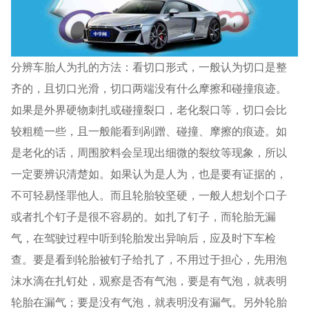
分辨车胎人为扎的方法：看切口形式，一般认为切口是整
齐的，且切口光滑，切口两端没有什么摩擦和碰撞痕迹。
如果是外界硬物刺扎或碰撞裂口，老化裂口等，切口会比
较粗糙一些，且一般能看到剐蹭、碰撞、摩擦的痕迹。如
是老化的话，周围胶料会呈现出细微的裂纹等现象，所以
一定要辨识清楚如。如果认为是人为，也是要有证据的，
不可轻易怪罪他人。而且轮胎较坚硬，一般人想划个口子
或者扎个钉子是很不容易的。如扎了钉子，而轮胎无漏
气，在驾驶过程中听到轮胎发出异响后，应及时下车检
查。要是看到轮胎被钉子给扎了，不用过于担心，先用泡
沫水滴在扎钉处，观察是否有气泡，要是有气泡，就表明
轮胎在漏气；要是没有气泡，就表明没有漏气。另外轮胎