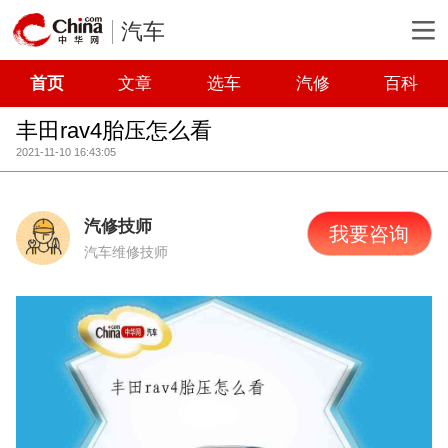
汽车
首页
文章
选车
汽修
百科
丰田rav4胎压怎么看
2021-11-10 16:43:05
汽修技师
我要咨询
汽车维修技师