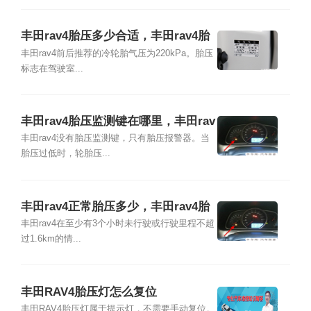
丰田rav4胎压多少合适，丰田rav4胎
压标志在哪里
丰田rav4前后推荐的冷轮胎气压为220kPa。胎压
标志在驾驶室...
丰田rav4胎压监测键在哪里，丰田rav
4是否有胎压报警器
丰田rav4没有胎压监测键，只有胎压报警器。当
胎压过低时，轮胎压...
丰田rav4正常胎压多少，丰田rav4胎
压怎么看
丰田rav4在至少有3个小时未行驶或行驶里程不超
过1.6km的情...
丰田RAV4胎压灯怎么复位
丰田RAV4胎压灯属于提示灯，不需要手动复位。