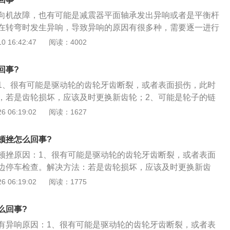
是天气太冷的时候，部件大部分会比较冰冷僵硬，需要更多的
向机故障，也有可能是减震器平面轴承发出异响或者是平衡杆
够的情况下也会导致驱动轮打滑，星齿轮紧紧咬住轴，从而使
在转弯时发生异响，导致异响的原因有很多种，需要逐一进行
异响非常大，那么有可能是转向机配合齿轮间隙过大造成的，
 16:42:47
阅读：4002
更换转向机。如果是减震器平面的轴承发出的异响，可以在平
黄油，如果涂抹之后异响仍然存在，只能选择更换减震器平面
回事?
使用的过程中会出现磨损或老化的现象，平衡杆胶松动、损
1、很有可能是驱动轮的齿轮牙齿断裂，或者表面损伤，此时
向时发生异响，汽车行驶在崎岖的路面时也会发出异响，平衡
，若是齿轮损坏，应该及时更换新齿轮；2、可能是轮子的链
过加垫片的方式来解决的，如果损坏就只能更换了。还有可能
的异响，轮子的传动有许多的齿轮，若是其中太松动，在过弯
 06:19:02
阅读：1627
出的异响，出现异响的原因是由于方向柱防尘套缺少润滑油导
；3、冬季许多部件冰冷坚硬，润滑度不够，从而导致了异
摩擦系数增大就会产生异响，出现这种情况只需要在防尘套内
滑时不能猛加油，造成行星齿轮咬死在其轴上；4、汽车处于
用的润滑油，转向异响就会消失。
顿挫怎么回事?
器行星齿轮与半轴齿轮不配套，需要过一段磨合期，而发生的
顿挫原因：1、很有可能是驱动轮的齿轮牙齿断裂，或者表面
能是人为的操作不良，导致汽车部件配合不当，从而发生异
边停车检查。解决方法：若是齿轮损坏，应该及时更换新齿
子的链接部件松动而导致的异响，轮子的传动有许多的齿轮，
 06:19:02
阅读：1775
在过弯的时候会发出响声，解决方法：到维修点调整传动箱齿
许多部件冰冷坚硬，润滑度不够，从而导致了异响，同时驱动
么回事?
油，造成行星齿轮咬死在其轴上。
有异响原因：1、很有可能是驱动轮的齿轮牙齿断裂，或者表