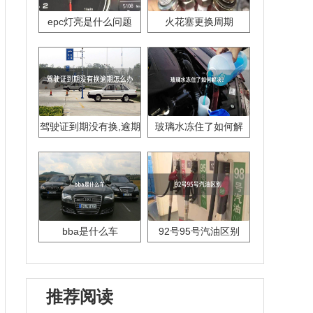
epc灯亮是什么问题
火花塞更换周期
驾驶证到期没有换,逾期
玻璃水冻住了如何解
怎么办??
决？
bba是什么车
92号95号汽油区别
推荐阅读