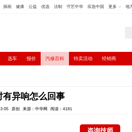
插画
健康
公益
优选
法制
守艺中华
应急中国
更多
地
选车
报价
汽修百科
特卖活动
经销商
时有异响怎么回事
3:05
原创
来源：中华网
阅读：4181
咨询技师