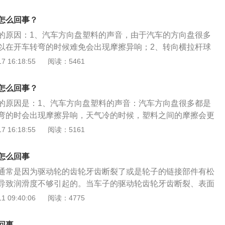
生异响；5、电动助力的车可能是内部的助力马达或其他橡胶
机固定胶套松动或其他地方松动，比如方向机内球头或外球头
怎么回事？
弯的时候摩擦到其他地方或车轮内衬什么的松脱不到位造成异
的原因：1、汽车方向盘塑料的声音，由于汽车的方向盘很多
以在开车转弯的时候难免会出现摩擦异响；2、转向横拉杆球
盘的转向横拉杆球头是在转弯的时候使用比较频繁的部件，随
 16:18:55
阅读：5461
向横拉杆球头也会老化；3、减震器平面轴承发出的声音，打
断是不是从减震器顶座的位置发出的，，涂抹一些黄油，如果
怎么回事？
，可以考虑更换轴承；4、助力皮带松紧度不当或老化。
的原因是：1、汽车方向盘塑料的声音：汽车方向盘很多都是
弯的时会出现摩擦异响，天气冷的时候，塑料之间的摩擦会更
拉杆球头老化：汽车方向盘的转向横拉杆球头是在转弯的时使
 16:18:55
阅读：5161
，随着时间的延长，转向横拉杆球头老化会出现汽车方向盘的
减震器平面轴承发出的声音：减震器平面轴承发出的声音在判
怎么回事
单，打开汽车的引擎盖判断是不是从减震器顶座的位置发出
通常是因为驱动轮的齿轮牙齿断裂了或是轮子的链接部件有松
松紧度不当或老化：助力皮带松紧度不当或老化对于机械液压
导致润滑度不够引起的。当车子的驱动轮齿轮牙齿断裂、表面
较大的，因为助力皮带的原因可以调整皮带的松紧，是皮带老
生的时候，就会导致汽车在转弯时候有响声，因为齿轮损伤摩
 09:40:06
阅读：4775
带。
时候我们要及时更换新的齿轮。另外车轮的链条部件如果出现
上的齿轮有很多，所以转弯的时候会带动松动的齿轮导致响
回事