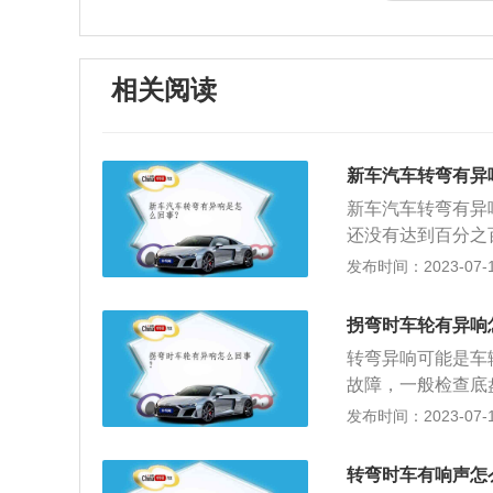
相关阅读
新车汽车转弯有异
新车汽车转弯有异
还没有达到百分之
如果还存在着异响
发布时间：2023-07-17
可以申请索赔。现
善了汽车操纵轻便
拐弯时车轮有异响
的基础上加设一套
转弯异响可能是车
齿轮条式动力转向
故障，一般检查底
也有可能产生异响
发布时间：2023-07-17
转弯的时候，系统
异响建议：车辆转
转弯时车有响声怎
路，影响安全驾驶