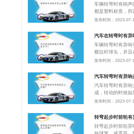
车辆转弯时有响声
都是塑料材质，所
头老化，汽车方向
发布时间：2023-07-17
着时间的延长，转
开汽车的引擎盖判
汽车在转弯时有异
不能缓解的话，可
车辆转弯时有异响
横拉杆球头，并且
配合齿轮间隙过大
发布时间：2023-07-17
是相关资料：1.
善了汽车操纵轻便
汽车转弯时有异响
的基础上加设一套
汽车转弯时有异响
轮条式动力转向机
成，转动的时候如
且转向器完全封闭
如果磨合之后还有
发布时间：2023-07-17
期检查储液罐内动
化。如果转向横拉
面高度必须在HOT
种情况通常都是更
1℃），则液面高
转弯起步时前轮有
带松紧度不当或老
符合要求，必须加
转弯起步时前轮异
会传来异响声，这
外球笼、减震器、