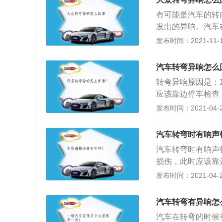
声。还有一种情况
有可能是汽车的转
润滑，若是润滑不
发出的异响。汽车
得转弯出现响声。
排查，如果转向时
发布时间：2021-11-10
出现这种情况需要
面轴承上涂抹一些
汽车转弯异响怎么
轴承，平衡胶杆在
转弯异响原因是：
坏，不但会在打方
应该靠边停车检查
杆胶松动是可以通
接部件松动而导致
发布时间：2021-04-26
是方向柱防尘套发
的时候会发出响声
致的，缺少润滑油
响，同时驱动轮打
涂些黄油或者是专
汽车转弯时有响声
行驶磨合期，差速
汽车转弯时有响声
异常响声；5、可
损伤，此时应该靠
响。
轮；2、可能是轮
发布时间：2021-04-26
若是其中太松动，
轮间隙；3、冬季
汽车转弯有异响怎
轮打滑时不能猛加
汽车在转弯的时候