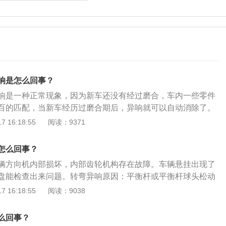
响是怎么回事？
响是一种正常现象，因为新车还没有经过磨合，车内一些零件
百的匹配，当新车经历过磨合期后，异响就可以自动消除了。
，就属于汽车质量问题，需要到4s店进行查看和修理，必要时
 16:18:55
阅读：9371
代中高级轿车和重型汽车普遍采用动力转向系统，不仅大大改
性，还提高了汽车行驶安全性，动力转向系统是在机械转向系
怎么回事？
依靠发动机输出动力的转向加力装置而形成的，轿车普遍采用
辆方向机内部损坏，内部齿轮机构存在故障。车辆悬挂出现了
机构。
盘能检查出来问题。转弯异响原因：平衡杆或平衡杆球头松动
。如果是机械液压助力，可能是助力泵或皮带产生异响。一般
 16:18:55
阅读：9038
的压力会很高，机械液压助力泵工作负荷大，容易产生异响。
弯如果经常异响，建议及时去修理店检修，避免车辆带病上
么回事？
，毕竟方向是车辆很重要的一个部位。