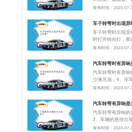
5、摆臂球头锈蚀
发布时间：2023-07-17
提前报废，要及时
料：发动机的动力
车子转弯时出现异
差速器部位，外球
车子转弯时出现异
目的在于防止进入
时打开转向灯，那
化、破损就会导致
塑料件之间摩擦。
发布时间：2023-07-17
硬，自然有可能产
传出，那么问题是
汽车转弯时有异响
向横拉杆球头老化
汽车转弯时有异响
更换转向横拉杆球
少液压油；4、冷
时异响非常大，那
向泵卸荷空转；8
发布时间：2023-07-17
减震器平面轴承发
有异响的解决方法
置发出，这样就知
油；4、更换方向
响，可以在平面轴
汽车转弯有异响是
间隙。
出的异响。如果不
汽车转弯有异响的
动或损坏的现像，
2、车辆的悬挂出
会发出响声，平衡
3、平衡杆或平衡
发布时间：2023-07-17
换。