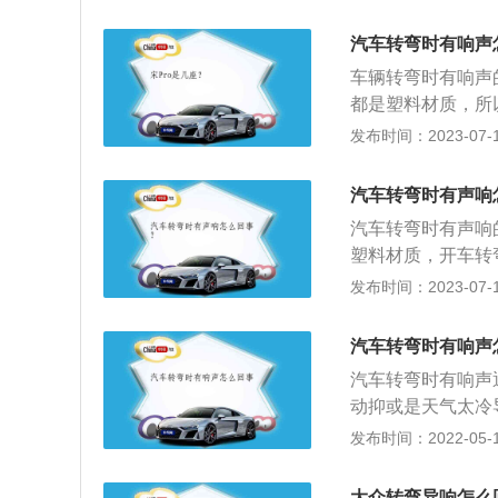
是助力泵或皮带产
件损坏；6、方向
汽车转弯时有响声
松动；7、轮胎转
车辆转弯时有响声
响。
都是塑料材质，所
头老化，汽车方向
发布时间：2023-07-17
着时间的延长，转
开汽车的引擎盖判
汽车转弯时有声响
还是不能缓解的话
汽车转弯时有声响
塑料材质，开车转
频繁；2、转向横
发布时间：2023-07-17
用比较频繁的部件
抖动和异响；3、
汽车转弯时有响声
断的时候也比较简
汽车转弯时有响声
的；4、助力皮带
动抑或是天气太冷
助力来说影响是比
损伤这两种情况发
发布时间：2022-05-11
化的话就要更换皮
擦而引起的，这个
了松动，由于传动
大众转弯异响怎么