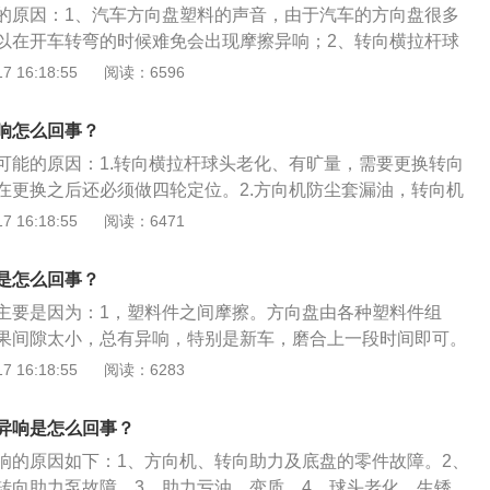
的原因：1、汽车方向盘塑料的声音，由于汽车的方向盘很多
以在开车转弯的时候难免会出现摩擦异响；2、转向横拉杆球
盘的转向横拉杆球头是在转弯的时候使用比较频繁的部件，随
 16:18:55
阅读：6596
向横拉杆球头也会老化；3、减震器平面轴承发出的声音，打
断是不是从减震器顶座的位置发出，涂抹一些黄油，如果还是
响怎么回事？
以考虑更换轴承；4、助力皮带松紧度不当或老化。
可能的原因：1.转向横拉杆球头老化、有旷量，需要更换转向
在更换之后还必须做四轮定位。2.方向机防尘套漏油，转向机
造成，可能是减震器顶胶或者平面轴承故障，需要更换。以下
 16:18:55
阅读：6471
现代中高级轿车和重型汽车普遍采用动力转向系统，不仅大大改
性，还提高了汽车行驶安全性。2.动力转向系统是在机械转向
是怎么回事？
依靠发动机输出动力的转向加力装置而形成。轿车普遍采用齿
主要是因为：1，塑料件之间摩擦。方向盘由各种塑料件组
构。这种转向器结构简单、操纵灵敏性高、转向操纵轻便，而
果间隙太小，总有异响，特别是新车，磨合上一段时间即可。
，平时不需检查调整。3.动力转向系统的养护主要是：（1）定
异响，可以试着把方向盘重装一下。2，转向横拉杆球头老
 16:18:55
阅读：6283
力转向液液面高度热态时（约66℃，用手摸感觉烫手），其液
杆球头老化，那么就会造成汽车方向盘抖动和异响的情况，这
（热）和COLD（冷）标记之间。（2）如果是冷态（约为2
换转向横拉杆球头，并且在更换后进行四轮定位。3，助力皮
度必须在ADD（加）和CLOD（冷）标记之间。如果液面高度不
异响是怎么回事？
化。对于机械液压助力，如果助力皮带松紧不当或者老化，就
注DEXRON2型动力转向液（液力传动油）。
响的原因如下：1、方向机、转向助力及底盘的零件故障。2、
时需调整皮带松紧度或者更换皮带。
转向助力泵故障。3、助力亏油、变质。4、球头老化、生锈。