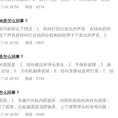
。6、转向拉杆球头松动：会引起方向盘抖动、底盘松散、轮胎
 16:18:55
阅读：6176
更换转向球头。7、球笼防尘套老化、破损。以下是相关资
传递主要由内球笼和外球笼的配合来实现，内球笼连接变速箱
响是怎么回事？
笼连接车轮部位，每个球笼的外层都有防尘套保护，防尘套的
响可能有以下情况：1、转向灯回位发出的声音。在转向的同
杂质磨坏球笼，预防球笼润滑油脂泄漏，当外面的保护套老
这个声音是转向灯自动回位机构的回弹卡子发出的声音。2、
球笼故障，进一步引起转向时的异响。
方向盘通常都是塑料件组成，如果加上气温变冷，塑料会变
 16:18:55
阅读：5942
生摩擦声响。3、方向盘里传出的异响。如果异响从方向盘里
因为方向盘里的气囊游丝造成。4、转向横拉杆球头老化。转
是怎么回事？
，就会造成汽车方向盘抖动和声响的情况，这种情况通常都是
的原因是：1、转向横拉杆球头老化；2、平衡杆故障；3、缺
头，并且在更换后进行四轮定位。5、转向机故障。如果转向
车启动；5、方向机轴承损坏；6、转向泵驱动皮带打滑；7、转
么是转向机配合齿轮间隙过大造成的，需要更换转向机。6、
、刹车片与刹车盘间隙小；9、汽车转动系统故障。汽车转弯时
 16:18:55
阅读：5794
出异响。只要打开车头盖听一下声音是不是从减震器顶座的位
是：1、更换转向横拉杆球头；2、更换平衡杆；3、补充液压
道是不是减震器的平面轴承发出的声音，减震器的平面轴承发
机轴承；5、调整转向泵驱动皮带；6、调整刹车片与刹车盘的
承上涂些黄油，如果涂后还是响，就只能更换。7、平衡杆发
怎么回事？
是减震器传出的声音，那么要检查一下平衡杆胶有没有出现松
原因：1、车辆方向机内部损坏，内部的齿轮机构存在故障；
平衡杆胶松动、损坏不但会在打方向时响，在过不平路面时也
现了故障，比如减震器顶胶轴承、上下摆臂球头松动等问题；
杆胶松动可以通过加垫片的方式来解决，如果损坏就只能更
杆球头松动也有可能产生异响；4、如果是机械液压助力，可能
 16:18:55
阅读：5580