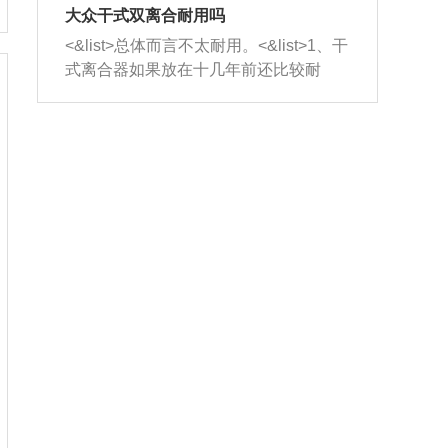
室，最后形成废气排出，就可以让三元
无法制作，需要将车辆送到修理厂或4s
造成烧机油。<&list>3、机油粘度。使用
大众干式双离合耐用吗
催化器得到清洗，排气管堵塞的情况就
店；<&list>2.车辆半轴套管防尘罩破
机油粘度过小的话，同样会有烧机油现
<&list>总体而言不太耐用。<&list>1、干
能够得到解决。
裂，破裂后会出现漏油现象，使半轴磨
象，机油粘度过小具有很好的流动性，
式离合器如果放在十几年前还比较耐
损严重，磨损的半轴容易损坏，产生异
容易窜入到气缸内，参与燃烧。<&list>
用，但是由于现在的汽车发动机动力输
响；<&list>3.稳定器的转向胶套和球头
4、机油量。机油量过多，机油压力过
出越来越高，使得干式离合器散热不足
老化，一般是使用时间过长造成的。解
大，会将部分机油压入气缸内，也会出
的缺陷也逐渐暴露出来。<&list>2、由于
决方法是更换新的质量好的转向橡胶套
现烧机油。<&list>5、机油滤清器堵塞：
干式双离合的工作环境暴露在空气中，
和球头。
会导致进气不畅，使进气压力下降，形
而离合器的散热也是通离合器罩上面的
成负压，使机油在负压的情况下吸入燃
几个小孔来进行散热。但是在行驶过程
烧室引起烧机油。<&list>6、正时齿轮或
中变速箱需要换挡，就不得不使得离合
链条磨损：正时齿轮或链条的磨损会引
器频繁工作。<&list>3、长时间的低速行
起气阀和曲轴的正时不同步。由于轮齿
驶以及过于频繁的启停，导致离合器的
或链条磨损产生的过量侧隙，使得发动
温度不断升高，而低速行驶时空气流动
机的调节无法实现：前一圈的正时和下
效率不高，无法将离合器中的热量有效
一圈可能就不一样。当气阀和活塞的运
的带走，导致离合器内部的温度不断升
动不同步时，会造成过大的机油消耗。
高，加速离合器的磨损。
解决方法：更换正时齿轮或链条。<&list
>7、内垫圈、进风口破裂：新的发动机
设计中，经常采用各种由金属和其他材