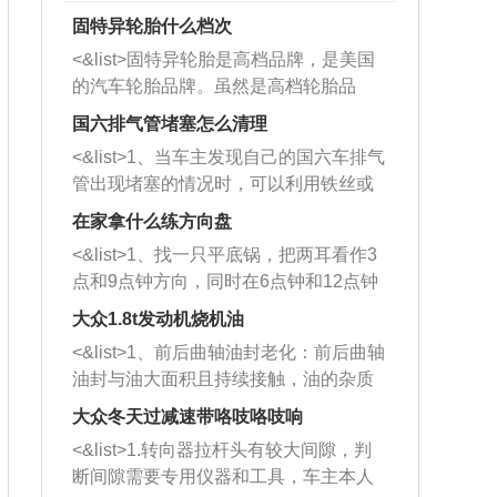
固特异轮胎什么档次
<&list>固特异轮胎是高档品牌，是美国
的汽车轮胎品牌。虽然是高档轮胎品
牌，但是中高低端的轮胎都有生产，这
国六排气管堵塞怎么清理
也是为了更好的开拓市场。
<&list>1、当车主发现自己的国六车排气
管出现堵塞的情况时，可以利用铁丝或
者是细棍，直接将杂物给取出来，如果
在家拿什么练方向盘
堵塞情况比较严重，也可以采取应急措
<&list>1、找一只平底锅，把两耳看作3
施。 <&list>2、直接利用木棍将所有的
点和9点钟方向，同时在6点钟和12点钟
杂物推到排气管里面的位置处，然后将
方向做一个标记。 <&list>2、双手握住
三元催化器拆解开，就可以将堵塞的东
大众1.8t发动机烧机油
平底锅两耳，然后往左打半圈、一圈、
西取出来。但如果是因为积碳过多引起
<&list>1、前后曲轴油封老化：前后曲轴
一圈半的练习，往右同样也要打相同的
的堵塞，就需要将三元催化器泡在草酸
油封与油大面积且持续接触，油的杂质
圈数。 <&list>3、最后强调要反复练
中进行清洗。 <&list>3、也可以利用清
和发动机内持续温度变化使其密封效果
习，这样就可以形成肌肉记忆，在真实
大众冬天过减速带咯吱咯吱响
洗剂对堵塞的情况得到解决，将清洗剂
逐渐减弱，导致渗油或漏油。<&list>2、
驾驶车辆时，不需要记忆也能打好方
放在燃油箱中，与燃油混合后，车辆启
<&list>1.转向器拉杆头有较大间隙，判
活塞间隙过大：积碳会使活塞环与缸体
向。
动时，就可以和汽油一起进入到燃烧
断间隙需要专用仪器和工具，车主本人
的间隙扩大，导致机油流入燃烧室中，