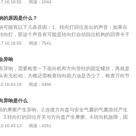
。如果是这声音，这是正常的。有时能听到不止一种声音。那
 16:18:55
阅读：1044
头的视觉中心自然而然地聚焦于车标之上。同时飞翼格栅横向
的幅度，转向柱每转有三格自动回位卡位；2、方向柱防尘套
加强了车头横向的视觉感受与整体感。全新的动力系统，1.3T
果来自方向盘下，可能是转向柱防尘套发出的异常声音。由于
机与经典的1.5LDVVT四缸发动机的配备，全面兼顾动力、油耗
响的原因是什么？
润滑，会产生摩擦声；解决方法：在此情况下，只需在防尘套
，多样选择满足不同消费者的需求，带给你高效敏捷的动力体
响可能有以下几条原因：1、转向灯回位发出的声音：如果在
噪音就会消失；3、方向盘发出的异常噪音，如果来自方向
转向灯，那这个声音有可能是转向灯自动回位机构的回弹卡子
是由方向盘中的气囊游丝引起的；解决方法：拆下方向盘安全
正常情况。2、方向柱防尘套发出的异响：如果异响从方向盘
 16:18:55
阅读：7541
些黄油，看看它是否还在响。如果响，则是气囊游丝损坏，更
可能是方向柱防尘套发出的异响。由于方向柱防尘套缺少润
减震器平面轴承发出异常噪音，如果来自车外，可能是由于减
摩擦的声音。3、方向盘里传出的异响：如果异响从方向盘里
造成的。打开前盖，听听是否有噪音从减震器的顶部发出。然
会异响
率是因为方向盘里的气囊游丝出现了问题。4、减震器平面轴
不是从减震器的平面轴承发出的；解决方法：减震器的平面轴
有异响，需要检查一下面向机和方向管柱的固定螺丝，再就是
异响来源在车外，那么有可能是减震器的平面轴承缺油发出的
飞机轴承上涂些黄油。如果涂后还是有噪音，只能更换；5、
头有无松动，大概还需检查转向助力油是否少了，检查万向节
发出的异响：如果不是减震器传出的声音，那么要检查一下平
音，如果不是减震器发出的声音，检查平衡杆胶是否有松动或
噔异响和偏向盘发抖大概与转向轴花键间歇大、转向轴万向节
 16:43:18
阅读：4486
松动或损坏的现象，平衡杆胶松动、损坏不但会在打方向时
松动或损坏不仅会在撞击方向时发出噪音，而且会在穿过不平
旷、转向机妨碍等转向体系妨碍相关，也大概与减震器或其支
时也会发出响声。
。解决方法：平衡杆胶的松动可以通过增加垫片来解决。如果
妨碍相关，维修站需逐一稽查各个部位，查找妨碍本源，而后
向异响是什么
。6、新手操作不当导致产生异响；解决方法：正确操作车
检验偏向盘技巧以每小时15公里的速率在相对坦荡的路面上举
异响、固定螺丝没有拧紧，或者是安装不正确等故障；解决方
之间的摩擦产生异响。2.连接方向盘与安全气囊的气囊游丝产生
，偏向盘要向左向右举行滚动，稽查偏向盘是否天真，有无无
润滑油、拧紧螺丝，或重新正确安装相关零部件即可；8、原
。3.转向灯的回位开关与方向盘产生摩擦。4.转向机故障，固
开偏向盘车辆是否会存在跑偏的征象。
车身重量的同时，前轮还要移动转向，会加剧轮胎的磨损。只
缺少润滑。5.新手应当注意，原地打方向也会导致方向盘转向
 16:43:13
阅读：4261
使速度非常缓慢，转向也会变得更轻松。同时，这种不恰当的
轮胎的磨损。解决办法：1.首先检查是否新手，操作不当导致