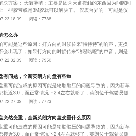
解决方案： 天窗异响：主要是因为天窗接触的东西因为间隙问
滑就可以了。还有部分车主反应，方向盘出问题是因为方向机
上一些胶带或是3M胶就可以解决了。 仪表台异响：可能是仪
泄露，对泄露的地方进行修复，然后重新更换液压油之后，问
隙过大产生了异响，可以用3M胶将卡扣缠住就可以解决了。
 23:18:09
阅读：7788
车门锁扣导致的异响，这个的确是比较常见的的问题，可以通
 中控异响：主要原因是中控导航面板和导航一体机摩擦，加上
响怎么办
决。中控台塑料模具有偏差或安装有移位，颠簸造成相互摩擦
响可能是这些原因：打方向的时候传来“特特特”的响声，更换
，找到响的位置确认摩擦点，垫上胶皮类的东西阻隔一下就好
不会出现了；如果打方向的时候传来“咯噔咯噔”的声音，则是
作用。
方向机下面是否缠绕了隔音棉或脏物； 方向盘塑料材质比较
 22:32:09
阅读：7950
摩擦就会产生异响；方向盘里有气囊，连接气囊与方向盘的是
囊游丝故障或者安装错误就会引起异响；转向灯拨杆回位开关
盘有问题，全新英朗方向盘有些重
，会发生异响，需要拆解相关零件检查；方向盘的十字活结缺
盘重可能造成的原因可能是轮胎胎压的问题导致的，因为新车
时会产生异响；方向盘的固定螺丝没有拧牢固，导致异响。
接近3.0，而正常情况下2.4左右就够了，英朗位于驾驶员侧
标签，注明了原装轮胎和相应的轮胎气压。如果胎压过低就会
 22:27:09
阅读：7723
。 另外检查检查方向机下面是否缠绕了隔音棉或脏物，检查电
题，助力器是随速进行调节的。电子助力转向系统在高速时变
盘突然变重，全新英朗方向盘变重什么原因
常的现象，是一种安全保护设置。
盘重可能造成的原因可能是轮胎胎压的问题导致的，因为新车
接近3.0，而正常情况下2.4左右就够了，英朗位于驾驶员侧