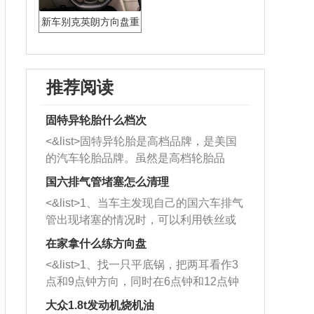
新车别克英朗方向盘重
推荐阅读
固特异轮胎什么档次
<&list>固特异轮胎是高档品牌，是美国
的汽车轮胎品牌。虽然是高档轮胎品
牌，但是中高低端的轮胎都有生产，这
国六排气管堵塞怎么清理
也是为了更好的开拓市场。
<&list>1、当车主发现自己的国六车排气
管出现堵塞的情况时，可以利用铁丝或
者是细棍，直接将杂物给取出来，如果
在家拿什么练方向盘
堵塞情况比较严重，也可以采取应急措
<&list>1、找一只平底锅，把两耳看作3
施。 <&list>2、直接利用木棍将所有的
点和9点钟方向，同时在6点钟和12点钟
杂物推到排气管里面的位置处，然后将
方向做一个标记。 <&list>2、双手握住
三元催化器拆解开，就可以将堵塞的东
大众1.8t发动机烧机油