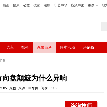
插画
健康
公益
优选
法制
守艺中华
应急中国
更多
地
选车
报价
汽修百科
特卖活动
经销商
异响
方向盘颠簸为什么异响
3:05
原创
来源：中华网
阅读：4158
咨询技师