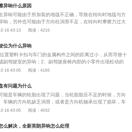
压和电子助力转向机的负荷，减少相关部件的使用寿命；解决
认是车辆故障，应当与厂家协商。2.摩擦产生异响、固定螺丝
擦异响什么原因
需要更换，避免多次使用这种不恰当的操作方式；9、方向盘
安装不正确等故障，在摩擦处添涂润滑油、拧紧螺丝，或重新
生异响可能由于所加装的地毯不正确，导致在转向时地毯与方
管是什么车型，该操作都会导致异响，而且很容易损坏助力
件即可。3.原地打方向：在承受车身重量的同时，前轮还要移
异响，另外也可能由于方向柱润滑不足，在转向时摩擦力过大
换损坏的助力泵；10、转向柱与脚垫之间的摩擦，导致转向异
胎的磨损。只要车辆在移动，即使速度非常缓慢，转向也会变
生异响。当车辆发生异响时，需要观察车辆具体的声音来源，
 16:43:13
阅读：4216
点是比较常见，如果汽车后安装的脚垫太大，与转向柱有着直
这种不恰当的操作方式会加大液压和电子助力转向机的负荷，
机不同的转速情况下会形成不同的异响声音或节奏，例如在发
向柱的转动就会产生摩擦，只要把脚垫位置调整一下或者更换
用寿命。4.方向盘打死产生异响：不管是什么车型，该操作都
速状态下异响缭乱，而在急减速情况下发出短暂的异响，则有
转向横拉杆球头老化，导致转向异响；解决方法：这个就需要更
很容易损坏助力泵。
驶位为什么异响
齿轮螺丝存在松动或者已经发生损坏导致，另外也有可能发动
，而且在更换之后还需做四轮定位。
柱位置塑料卡扣与车门的金属构件之间的距离过小，从而导致十
现象或者活塞销上的衬套发生松动等；而在急加速时产生异
成副驾驶室的异响；2、副驾驶座椅内部的小零件出现松动的
状态下仍存在异响，多可能发动机内部的连杆轴承松动而产生
辆在行驶的过程当中摩擦加大，造成异响；3、副驾驶室的中
 16:43:05
阅读：4165
也可能轴瓦存在了烧熔导致整体尺寸发生变化导致。在发动机
差或者是安装有移位，从而造成异响的出现。在驾驶别克全新
暂时间内未消失应该及时到专业维修店进行全面的检查维修。
副驾驶会发出一些异响，还有常见的异响是车辆的中控台发出
盘有问题为什么
想的主要原因是中控导航面板和导航一体机发出摩擦而发出的
可能是车辆的轮胎出现了问题，当轮胎胎压不足的时候，方向
响只需要在摩擦的地方安装一些止震材料即可解决；除此之
、车辆的方向机缺乏润滑，或者是方向机轴承出现了损坏，车
具在安装的时候出现位移，在车辆颠簸的过程当中也会发出很
换之后问题即可解决。当车主发现方向盘出现问题时，首先应
 16:43:05
阅读：4032
现象的解决措施只需要垫上胶皮类的东西阻隔一下就好了。
否出现问题，如果是轮胎出现问题，那么车主需要将轮胎重新
胎压之后问题自然得以解决。不过大多数情况下，方向盘出现
怎么解决，全新英朗异响怎么处理
的方向机润滑油过于缺乏，才导致出现这种问题。车主只需要