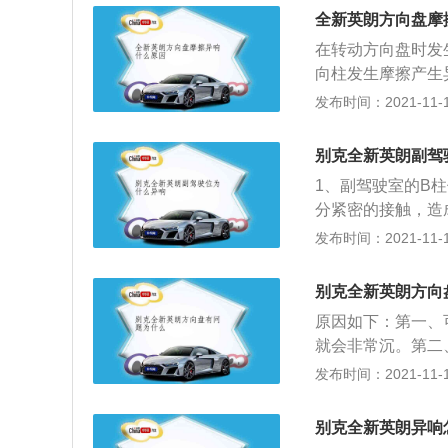
操作方式会加大液
产生异响，如果确
全新英朗方向盘摩
方法：磨损的轮胎
没有拧紧，或者是
在转动方向盘时发
打死产生异响，不
正确安装相关零部
向柱发生摩擦产生
泵。解决方法：更
动转向，会加剧轮
而使金属间摩擦产
发布时间：2021-11-10
响；解决方法：这
得更轻松。同时，
而有些异响在发动
接的接触，随着转
减少相关部件的使
动机怠速或者低转
脚垫即可；11、
会导致异响，而且
别克全新英朗副驾
可能发动机的正时
换转向横拉杆球头
1、副驾驶室的B
机的曲轴发生折断
分紧密的接触，造
响，并且在高转速
现象，从而导致车
发布时间：2021-11-10
的金属撞击异响，
控台塑料模具有偏
发出异响后如在短
英朗的时候，除了
别克全新英朗方向
异响，但是中控台
原因如下：第一、
异响，想要消除异
就会非常沉。第二
外，中控台塑料模
主将对应的零件更
发布时间：2021-11-10
明显的异响，这种
该下车检查轮胎是
充气，恢复到正常
别克全新英朗异响
问题都是由于车辆