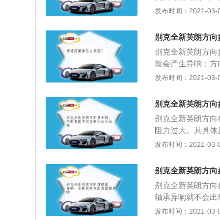
前车门框上的胎压
发布时间：2021-03-07
感觉方向盘变重了
子助力器是否有问
别克全新英朗方向
重，低速时轻是正
别克全新英朗方向
就会产生异响；方
丝故障或者安装错
发布时间：2021-03-07
发生异响，需要拆
换了平面轴承异响
别克全新英朗方向
是转向机故障；检
别克全新英朗方向
少润滑，打方向盘
阻力过大。其具体
后倾角增大。 内
发布时间：2021-03-07
之间以及垂臂轴与
过紧；转向轴弯曲
别克全新英朗方向
紧；机械转向系统
别克全新英朗方向
轴承异响就不会出
故障；检查方向机
发布时间：2021-03-07