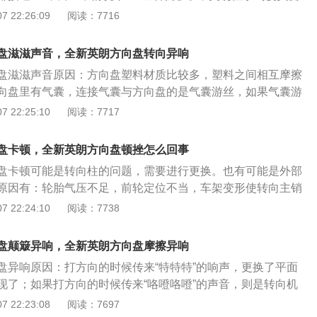
标签，注明了原装轮胎和相应的轮胎气压。如果胎压过低就会
 22:26:09
阅读：7716
。 另外检查检查方向机下面是否缠绕了隔音棉或脏物，检查电
题，助力器是随速进行调节的。电子助力转向系统在高速时变
盘滋滋声音，全新英朗方向盘转向异响
常的现象，是一种安全保护设置。
盘滋滋声音原因：方向盘塑料材质比较多，塑料之间相互摩擦
向盘里有气囊，连接气囊与方向盘的是气囊游丝，如果气囊游
误就会引起异响；转向灯拨杆回位开关与方向盘发生摩擦，会
 22:25:10
阅读：7717
解相关零件检查； 另外打方向的时候传来“特特特”的响声，更
就不会出现了；如果打方向的时候传来“咯噔咯噔”的声音，则
盘卡顿，全新英朗方向盘顿挫怎么回事
查方向机下面是否缠绕了隔音棉或脏物；方向盘的十字活结缺
盘卡顿可能是转向柱的问题，需要进行更换。也有可能是外部
时会产生异响；方向盘的固定螺丝没有拧牢固，导致异响。
原因有：轮胎气压不足，前轮定位不当，车架变形使转向主销
部机械阻力过大。其具体原因有：转向器的循环球与螺杆、螺母
 22:24:10
阅读：7738
轴套之间间隙过小；转向柱滚针轴承及分配阀上、下推力轴承
和轴管凹瘪；转向主销轴承及转向横、纵拉杆的球头关节过
盘颠簸异响，全新英朗方向盘摩擦异响
润滑不良。
盘异响原因：打方向的时候传来“特特特”的响声，更换了平面
现了；如果打方向的时候传来“咯噔咯噔”的声音，则是转向机
下面是否缠绕了隔音棉或脏物； 方向盘塑料材质比较多，塑料
 22:23:08
阅读：7697