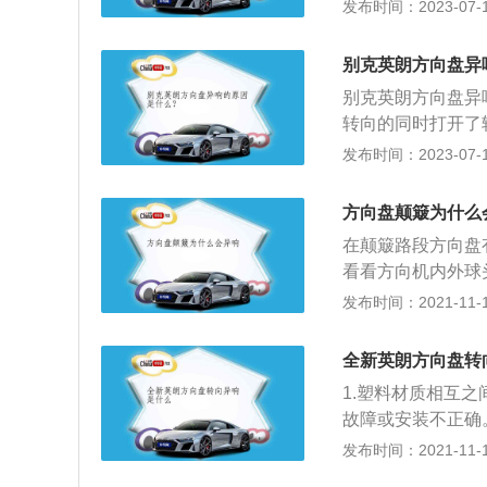
情况需要车主确认
发布时间：2023-07-17
格栅的组合，让车
是由于转动方向盘
贯通至两侧车灯，
发出异常声音，如
+48V轻混动发动
别克英朗方向盘异
方向柱防尘套缺乏
与良好的驾驶体验
别克英朗方向盘异
上涂些黄油，异常
验。
转向的同时打开了
盘，则问题很可能
发出的声音，属于
发布时间：2023-07-17
气囊游丝，涂上一
下方传来，那么有
换气囊游丝；4、
滑，那么就会产生
震器平面轴承缺油
方向盘颠簸为什么
传出，那么很大概
后就会知道噪音是
在颠簸路段方向盘
承发出异响：如果
承有噪音，可以在
看看方向机内外球
声音。5、平衡杆
平衡杆发出异常声
有没问题。颠簸咯
发布时间：2021-11-10
衡杆胶有没有出现
损坏。平衡杆胶的
松旷、转向球头松
响，在过不平路面
的道路时发出噪音
持轴承等悬架体系
全新英朗方向盘转
损坏，则只能更换
举行有效的维修。
辆；7、摩擦产生
1.塑料材质相互
行行驶，使行驶时
法：在摩擦处添涂
故障或安装不正确
回正力的环境，撒
地打方向，在承受
定螺丝没有拧紧或
发布时间：2021-11-10
要车辆在移动，即
异响，同时会加剧