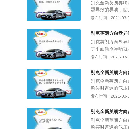
别克全新英朗异响
给方向机做一次润
题导致的异响，贴
助力液压油出现了
表台固定卡扣的间
发布时间：2021-03-07
题解决。
车门异响：主要是
过加抹黄油来解决
别克英朗方向盘异
止震材料就可以解
别克英朗方向盘异
挤压松动出的声音
了平面轴承异响就
了，有很好的缓冲
转向机故障；检查
发布时间：2021-03-07
多，塑料之间相互
气囊游丝，如果气
别克全新英朗方向
与方向盘发生摩擦
别克全新英朗方向
少润滑，打方向盘
购买时普遍的气压都
前车门框上的胎压
发布时间：2021-03-07
感觉方向盘变重了
子助力器是否有问
别克全新英朗方向
重，低速时轻是正
别克全新英朗方向
购买时普遍的气压都