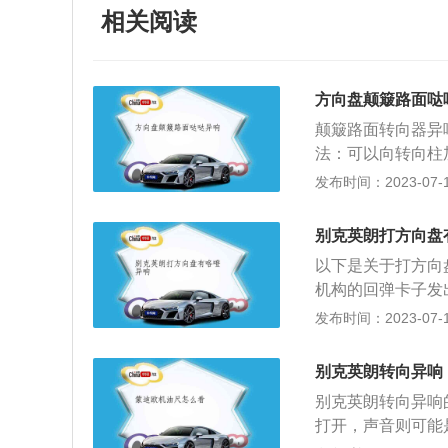
相关阅读
方向盘颠簸路面哒
颠簸路面转向器异
法：可以向转向柱
一种特殊的液体，
发布时间：2023-07-17
查万向节是否有问
理。4、底盘悬架
别克英朗打方向盘
引起汽车方向盘的
以下是关于打方向
轴承坏了。当减震
机构的回弹卡子发
的响声。解决办法
响从方向盘下方传
发布时间：2023-07-17
地响，那我们最好
润滑便会产生摩擦
话叫拖车求助。如
大概率是方向盘里
速，避免大幅度打
别克英朗转向异响
通用汽车下的一款汽
不可再冒险继续前
别克英朗转向异响
概念车的经典元素
打开，声音则可能
约、优雅动感的风