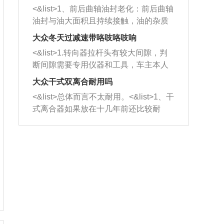
平底锅两耳，然后往左打半圈、一圈、
西取出来。但如果是因为积碳过多引起
<&list>1、前后曲轴油封老化：前后曲轴
一圈半的练习，往右同样也要打相同的
的堵塞，就需要将三元催化器泡在草酸
油封与油大面积且持续接触，油的杂质
圈数。 <&list>3、最后强调要反复练
中进行清洗。 <&list>3、也可以利用清
和发动机内持续温度变化使其密封效果
习，这样就可以形成肌肉记忆，在真实
大众冬天过减速带咯吱咯吱响
洗剂对堵塞的情况得到解决，将清洗剂
逐渐减弱，导致渗油或漏油。<&list>2、
驾驶车辆时，不需要记忆也能打好方
放在燃油箱中，与燃油混合后，车辆启
<&list>1.转向器拉杆头有较大间隙，判
活塞间隙过大：积碳会使活塞环与缸体
向。
动时，就可以和汽油一起进入到燃烧
断间隙需要专用仪器和工具，车主本人
的间隙扩大，导致机油流入燃烧室中，
室，最后形成废气排出，就可以让三元
无法制作，需要将车辆送到修理厂或4s
造成烧机油。<&list>3、机油粘度。使用
大众干式双离合耐用吗
催化器得到清洗，排气管堵塞的情况就
店；<&list>2.车辆半轴套管防尘罩破
机油粘度过小的话，同样会有烧机油现
<&list>总体而言不太耐用。<&list>1、干
能够得到解决。
裂，破裂后会出现漏油现象，使半轴磨
象，机油粘度过小具有很好的流动性，
式离合器如果放在十几年前还比较耐
损严重，磨损的半轴容易损坏，产生异
容易窜入到气缸内，参与燃烧。<&list>
用，但是由于现在的汽车发动机动力输
响；<&list>3.稳定器的转向胶套和球头
4、机油量。机油量过多，机油压力过
出越来越高，使得干式离合器散热不足
老化，一般是使用时间过长造成的。解
大，会将部分机油压入气缸内，也会出
的缺陷也逐渐暴露出来。<&list>2、由于
决方法是更换新的质量好的转向橡胶套
现烧机油。<&list>5、机油滤清器堵塞：
干式双离合的工作环境暴露在空气中，
和球头。
会导致进气不畅，使进气压力下降，形
而离合器的散热也是通离合器罩上面的
成负压，使机油在负压的情况下吸入燃
几个小孔来进行散热。但是在行驶过程
烧室引起烧机油。<&list>6、正时齿轮或
中变速箱需要换挡，就不得不使得离合
链条磨损：正时齿轮或链条的磨损会引
器频繁工作。<&list>3、长时间的低速行
起气阀和曲轴的正时不同步。由于轮齿
驶以及过于频繁的启停，导致离合器的