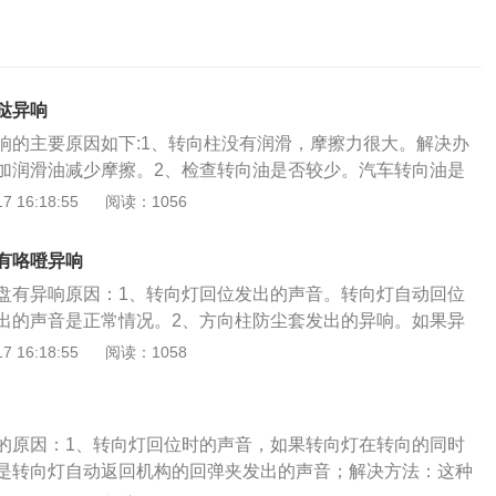
哒异响
响的主要原因如下:1、转向柱没有润滑，摩擦力很大。解决办
加润滑油减少摩擦。2、检查转向油是否较少。汽车转向油是
用于汽车动力系统的增压泵。解决办法：添加转向油。3、检
 16:18:55
阅读：1056
题。精密万向节的各部连接螺栓松动。解决办法：4s点检查修
平衡杆凸耳的橡胶套老化硬化。当橡胶套硬化老化时，有时会
有咯噔异响
晃动或异响。解决办法：更换新橡胶套的就可以了。5、平面
盘有异响原因：1、转向灯回位发出的声音。转向灯自动回位
平面轴承因磨损严重而损坏时,车辆减震器在工作时会发出异常
出的声音是正常情况。2、方向柱防尘套发出的异响。如果异
：去4s店修理或跟换。如果我们在行驶中发现方向机咯噔咯噔
来，可能是方向柱防尘套发出的异响，由于方向柱防尘套缺少
 16:18:55
阅读：1058
找个安全的地方停靠车辆，如果异响比较严重的话，最好打电
的声音，只需添加润滑油即可。3、方向盘里传出的异响。很
果异响只在颠簸路段存在，或者时有时无，那我们应该降低车
的气囊游丝造成，意味气囊游丝损坏需更换。别克英朗是上汽
方向盘，然后低速将车行驶至附近的4S店或维修厂进行检修，
车。全新英朗秉承别克“动感流畅”的设计语言，汲取Riviera
行。
的原因：1、转向灯回位时的声音，如果转向灯在转向的同时
，车身造型富有运动气息而不失稳重，呈现出全新英朗大气简
是转向灯自动返回机构的回弹夹发出的声音；解决方法：这种
格。全新飞翼式镀铬进气格栅,黑色钢琴竖格栅与高亮镀铬飞翼