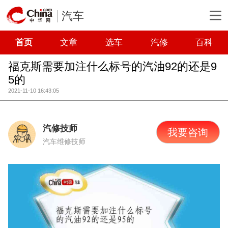
汽车
首页
文章
选车
汽修
百科
福克斯需要加注什么标号的汽油92的还是9
5的
2021-11-10 16:43:05
汽修技师
我要咨询
汽车维修技师