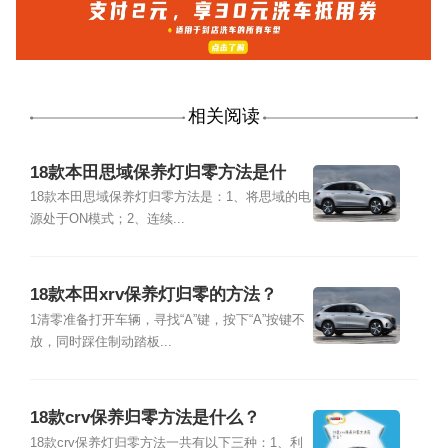
相关阅读
18款本田思域保养灯归零方法是什
么？
18款本田思域保养灯归零方法是：1、将思域的电
源处于ON模式；2、连续...
18款本田xrv保养灯归零的方法？
1清零准备打开车辆，寻找“A”键，按下“A”按键不
放，同时踩住制动踏板...
18款crv保养归零方法是什么？
18款crv保养灯归零方法一共有以下三种：1、利