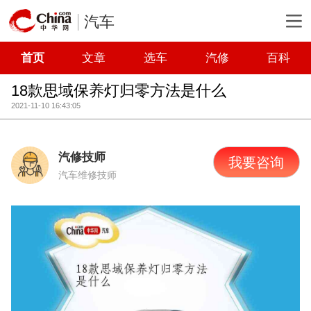
汽车
首页
文章
选车
汽修
百科
18款思域保养灯归零方法是什么
2021-11-10 16:43:05
汽修技师
我要咨询
汽车维修技师