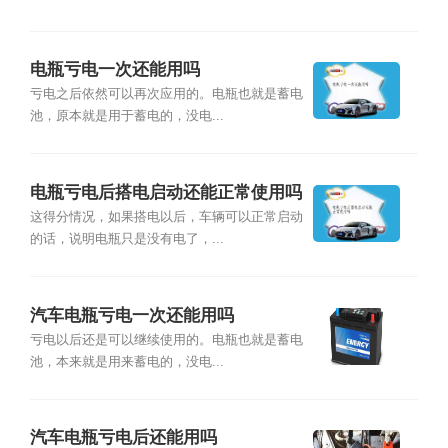
电瓶亏电一次还能用吗
亏电之后依然可以再次应用的。电瓶也就是蓄电
池，原本就是用于蓄电的，没电...
电瓶亏电后搭电启动还能正常使用吗
这得分情况，如果搭电以后，车辆可以正常启动
的话，说明电瓶只是没有电了，...
汽车电瓶亏电一次还能用吗
亏电以后还是可以继续使用的。电瓶也就是蓄电
池，本来就是用来蓄电的，没电...
汽车电瓶亏电后还能用吗