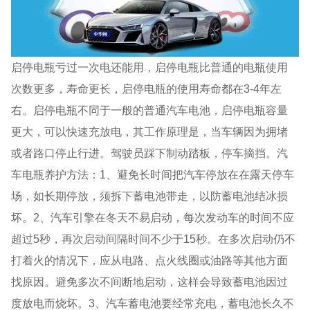
启停电瓶亏过一次电还能用，启停电瓶比普通的电瓶使用
次数更多，寿命更长，启停电瓶的使用寿命都在3-4年左
右。启停电瓶不同于一般的普通汽车电池，启停电瓶容量
更大，可以快速充放电，其工作原理是，当车辆因为拥堵
或者路口停止行进。驾驶员踩下制动踏板，停车摘挡。汽
车电瓶养护方法：1、避免长时间把汽车停放在在露天停车
场，如长期停放，须拆下蓄电池带走，以防蓄电池结冰损
坏。2、汽车引擎在冬天不易启动，每次发动车的时间不应
超过5秒，再次启动间隔时间不少于15秒。在多次启动仍不
打着火的情况下，应从电路、点火线圈或油路等其他方面
找原因。避免多次不间断地启动，这样会导致蓄电池因过
度放电而烧坏。3、汽车蓄电池要经常充电，蓄电池长久不