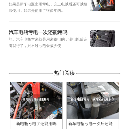
如果是新车电瓶出现亏电，充上电以后还可以继
续使用，如果是使用了很多年的...
汽车电瓶亏电一次还能用吗
能。汽车电瓶本来就是用来蓄电的，没电以后充
满就行了，只不过亏电会减少使...
热门阅读
新电瓶亏电了还能用吗
新车电瓶亏电一次后还能用多久